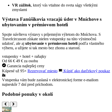
VR zážitok
, ktorý vás vtiahne do sveta ságy všetkými
zmyslami
Výstava Fanúšikovia vracajú úder v Mníchove s
ubytovaním v prémiovom hoteli
Spojte návštevu výstavy s príjemným výletom do Mníchova. S
Travelcircusom získate nielen vstupenky na túto výnimočnú
udalosť, ale aj
ubytovanie v prémiovom hoteli
podľa vlastného
výberu, a užijete si tak mesto bez zhonu a starostí.
vstupenky + hotel + raňajky
Od
66 €
49 €
za osobu
Garancia najlepšej ceny
Kúpené už 95×
Rezervovať miesto
Kúpiť ako darčekový poukaz
Vstupenka vám bude zaslaná v elektronickej forme e-mailom
najneskôr 7 dní pred príchodom.
Podobné ponuky v okolí