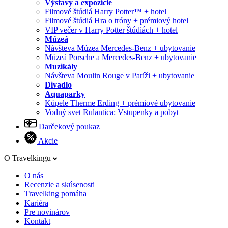
Výstavy a expozície
Filmové štúdiá Harry Potter™ + hotel
Filmové štúdiá Hra o tróny + prémiový hotel
VIP večer v Harry Potter štúdiách + hotel
Múzeá
Návšteva Múzea Mercedes-Benz + ubytovanie
Múzeá Porsche a Mercedes-Benz + ubytovanie
Muzikály
Návšteva Moulin Rouge v Paríži + ubytovanie
Divadlo
Aquaparky
Kúpele Therme Erding + prémiové ubytovanie
Vodný svet Rulantica: Vstupenky a pobyt
Darčekový poukaz
Akcie
O Travelkingu
O nás
Recenzie a skúsenosti
Travelking pomáha
Kariéra
Pre novinárov
Kontakt