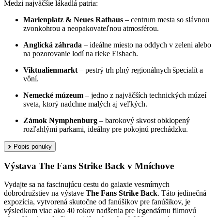
Medzi najväčšie lákadlá patria:
Marienplatz & Neues Rathaus
– centrum mesta so slávnou
zvonkohrou a neopakovateľnou atmosférou.
Anglická záhrada
– ideálne miesto na oddych v zeleni alebo
na pozorovanie lodí na rieke Eisbach.
Viktualienmarkt
– pestrý trh plný regionálnych špecialít a
vôní.
Nemecké múzeum
– jedno z najväčších technických múzeí
sveta, ktorý nadchne malých aj veľkých.
Zámok Nymphenburg
– barokový skvost obklopený
rozľahlými parkami, ideálny pre pokojnú prechádzku.
Popis ponuky
Výstava The Fans Strike Back v Mníchove
Vydajte sa na fascinujúcu cestu do galaxie vesmírnych
dobrodružstiev na výstave
The Fans Strike Back
. Táto jedinečná
expozícia, vytvorená skutočne od fanúšikov pre fanúšikov, je
výsledkom viac ako 40 rokov nadšenia pre legendárnu filmovú