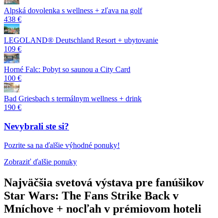
Alpská dovolenka s wellness + zľava na golf
438 €
LEGOLAND® Deutschland Resort + ubytovanie
109 €
Horné Falc: Pobyt so saunou a City Card
100 €
Bad Griesbach s termálnym wellness + drink
190 €
Nevybrali ste si?
Pozrite sa na ďalšie výhodné ponuky!
Zobraziť ďalšie ponuky
Najväčšia svetová výstava pre fanúšikov
Star Wars: The Fans Strike Back v
Mníchove + nocľah v prémiovom hoteli