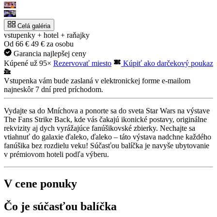
Celá galéria
vstupenky + hotel + raňajky
Od
66 €
49 €
za osobu
Garancia najlepšej ceny
Kúpené už 95×
Rezervovať miesto
Kúpiť ako darčekový poukaz
Vstupenka vám bude zaslaná v elektronickej forme e-mailom
najneskôr 7 dní pred príchodom.
Vydajte sa do Mníchova a ponorte sa do sveta Star Wars na výstave
The Fans Strike Back, kde vás čakajú ikonické postavy, originálne
rekvizity aj dych vyrážajúce fanúšikovské zbierky. Nechajte sa
vtiahnuť do galaxie ďaleko, ďaleko – táto výstava nadchne každého
fanúšika bez rozdielu veku! Súčasťou balíčka je navyše ubytovanie
v prémiovom hoteli podľa výberu.
V cene ponuky
Čo je súčasťou balíčka