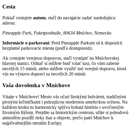
Cesta
Pokiaľ cestujete
autom
, stačí do navigácie zadať nasledujúcu
adresu:
Pineapple Park, Paketposthalle, 80634 Mníchov, Nemecko
Informácie o parkovaní
: Pred Pineapple Parkom sú k dispozícii
bezplatné parkovacie miesta (podľa dostupnosti).
Ak cestujete verejnou dopravou, stačí vystúpiť na Mníchovskej
hlavnej stanici. Odtiaľ si môžete buď vziať taxi, čo vám zaberie
necelých 15 minút, alebo môžete využiť inú verejnú dopravu, ktorá
vás na výstavu dopraví za necelých 20 minút.
Vaša dovolenka v Mníchove
Vitajte v Mníchove! Mesto vás očarí širokými bulvármi, tradičnými
pivnými krčmičkami i pulzujúcou modernou umeleckou scénou. Na
každom kroku tu harmonicky splýva bohatá história s uvoľneným
životným štýlom. Prejdite sa historickým centrom, užite si pohodovú
atmosféru pozdĺž rieky Isar a objavte, prečo patrí Mníchov k
najpôvabnejším mestám Európy.