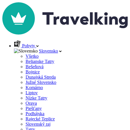
Pobyty
Slovensko
Všetko
Belianske Tatry
Bešeňová
Bojnice
Dunajská Streda
Južné Slovensko
Komárno
Liptov
Nízke Tatry
Orava
Piešťany
Podhájska
Rajecké Teplice
Slovenský raj
Tatry