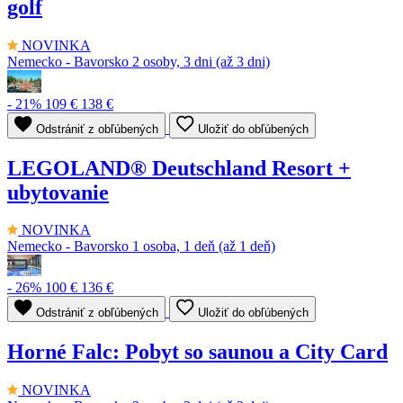
golf
NOVINKA
Nemecko - Bavorsko
2 osoby, 3 dni (až 3 dni)
- 21%
109 €
138 €
Odstrániť z obľúbených
Uložiť do obľúbených
LEGOLAND® Deutschland Resort +
ubytovanie
NOVINKA
Nemecko - Bavorsko
1 osoba, 1 deň (až 1 deň)
- 26%
100 €
136 €
Odstrániť z obľúbených
Uložiť do obľúbených
Horné Falc: Pobyt so saunou a City Card
NOVINKA