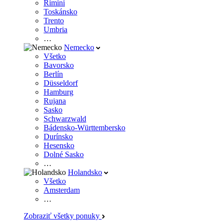
Rimini
Toskánsko
Trento
Umbria
…
Nemecko
Všetko
Bavorsko
Berlín
Düsseldorf
Hamburg
Rujana
Sasko
Schwarzwald
Bádensko-Württembersko
Durínsko
Hesensko
Dolné Sasko
…
Holandsko
Všetko
Amsterdam
…
Zobraziť všetky ponuky