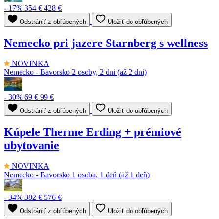
- 17%
354 €
428 €
Odstrániť z obľúbených
Uložiť do obľúbených
Nemecko pri jazere Starnberg s wellness
NOVINKA
Nemecko - Bavorsko
2 osoby, 2 dni (až 2 dni)
- 30%
69 €
99 €
Odstrániť z obľúbených
Uložiť do obľúbených
Kúpele Therme Erding + prémiové
ubytovanie
NOVINKA
Nemecko - Bavorsko
1 osoba, 1 deň (až 1 deň)
- 34%
382 €
576 €
Odstrániť z obľúbených
Uložiť do obľúbených