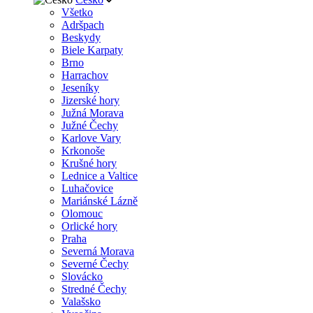
Všetko
Adršpach
Beskydy
Biele Karpaty
Brno
Harrachov
Jeseníky
Jizerské hory
Južná Morava
Južné Čechy
Karlove Vary
Krkonoše
Krušné hory
Lednice a Valtice
Luhačovice
Mariánské Lázně
Olomouc
Orlické hory
Praha
Severná Morava
Severné Čechy
Slovácko
Stredné Čechy
Valašsko