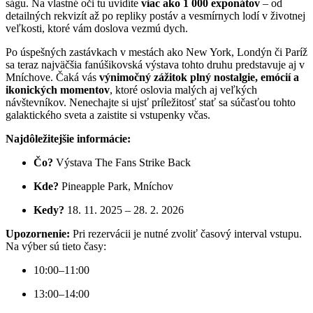
ságu. Na vlastné oči tu uvidíte
viac ako 1 000 exponátov
– od
detailných rekvizít až po repliky postáv a vesmírnych lodí v životnej
veľkosti, ktoré vám doslova vezmú dych.
Po úspešných zastávkach v mestách ako New York, Londýn či Paríž
sa teraz najväčšia fanúšikovská výstava tohto druhu predstavuje aj v
Mníchove. Čaká vás
výnimočný zážitok plný nostalgie, emócií a
ikonických momentov
, ktoré oslovia malých aj veľkých
návštevníkov. Nenechajte si ujsť príležitosť stať sa súčasťou tohto
galaktického sveta a zaistite si vstupenky včas.
Najdôležitejšie informácie:
Čo?
Výstava The Fans Strike Back
Kde?
Pineapple Park, Mníchov
Kedy?
18. 11. 2025 – 28. 2. 2026
Upozornenie:
Pri rezervácii je nutné zvoliť časový interval vstupu.
Na výber sú tieto časy:
10:00–11:00
13:00–14:00