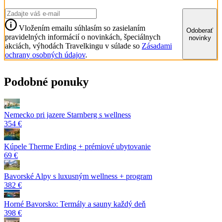
Vložením emailu súhlasím so zasielaním
Odoberať
pravidelných informácií o novinkách, špeciálnych
novinky
akciách, výhodách Travelkingu v súlade so
Zásadami
ochrany osobných údajov
.
Podobné ponuky
Nemecko pri jazere Starnberg s wellness
354 €
Kúpele Therme Erding + prémiové ubytovanie
69 €
Bavorské Alpy s luxusným wellness + program
382 €
Horné Bavorsko: Termály a sauny každý deň
398 €