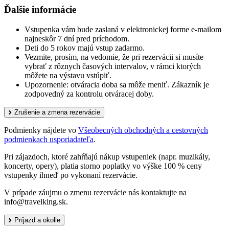
Ďalšie informácie
Vstupenka vám bude zaslaná v elektronickej forme e-mailom
najneskôr 7 dní pred príchodom.
Deti do 5 rokov majú vstup zadarmo.
Vezmite, prosím, na vedomie, že pri rezervácii si musíte
vybrať z rôznych časových intervalov, v rámci ktorých
môžete na výstavu vstúpiť.
Upozornenie: otváracia doba sa môže meniť. Zákazník je
zodpovedný za kontrolu otváracej doby.
Zrušenie a zmena rezervácie
Podmienky nájdete vo
Všeobecných obchodných a cestovných
podmienkach usporiadateľa
.
Pri zájazdoch, ktoré zahŕňajú nákup vstupeniek (napr. muzikály,
koncerty, opery), platia storno poplatky vo výške 100 % ceny
vstupenky ihneď po vykonaní rezervácie.
V prípade záujmu o zmenu rezervácie nás kontaktujte na
info@travelking.sk.
Príjazd a okolie