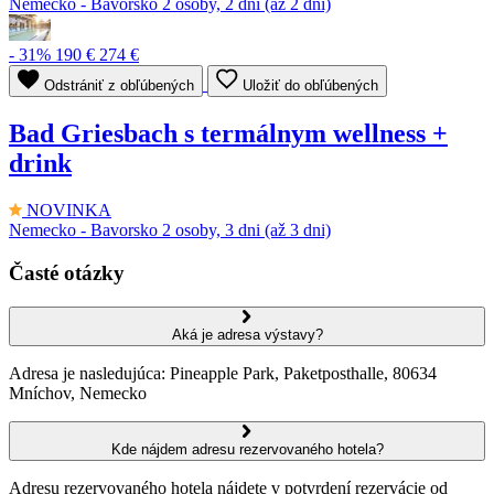
Nemecko - Bavorsko
2 osoby, 2 dni (až 2 dni)
- 31%
190 €
274 €
Odstrániť z obľúbených
Uložiť do obľúbených
Bad Griesbach s termálnym wellness +
drink
NOVINKA
Nemecko - Bavorsko
2 osoby, 3 dni (až 3 dni)
Časté otázky
Aká je adresa výstavy?
Adresa je nasledujúca: Pineapple Park, Paketposthalle, 80634
Mníchov, Nemecko
Kde nájdem adresu rezervovaného hotela?
Adresu rezervovaného hotela nájdete v potvrdení rezervácie od