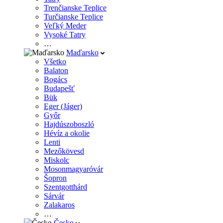
Trenčianske Teplice
Turčianske Teplice
Veľký Meder
Vysoké Tatry
…
Maďarsko
Všetko
Balaton
Bogács
Budapešť
Bük
Eger (Jáger)
Győr
Hajdúszoboszló
Hévíz a okolie
Lenti
Mezőkövesd
Miskolc
Mosonmagyaróvár
Šopron
Szentgotthárd
Sárvár
Zalakaros
…
Česko