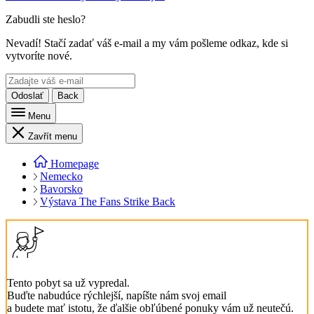
Zabudli ste heslo?
Nevadí! Stačí zadať váš e-mail a my vám pošleme odkaz, kde si
vytvoríte nové.
Odoslať
Back
Menu
Zavřít menu
Homepage
Nemecko
Bavorsko
Výstava The Fans Strike Back
Tento pobyt sa už vypredal.
Buďte nabudúce rýchlejší, napíšte nám svoj email
a budete mať istotu, že ďalšie obľúbené ponuky vám už neutečú.