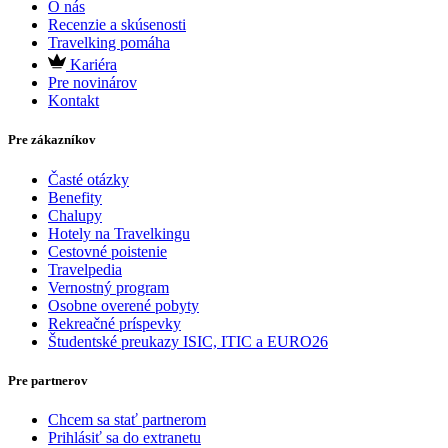
O nás
Recenzie a skúsenosti
Travelking pomáha
Kariéra
Pre novinárov
Kontakt
Pre zákazníkov
Časté otázky
Benefity
Chalupy
Hotely na Travelkingu
Cestovné poistenie
Travelpedia
Vernostný program
Osobne overené pobyty
Rekreačné príspevky
Študentské preukazy ISIC, ITIC a EURO26
Pre partnerov
Chcem sa stať partnerom
Prihlásiť sa do extranetu