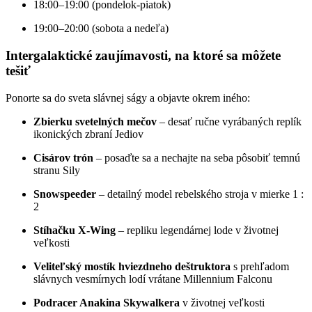
18:00–19:00 (pondelok-piatok)
19:00–20:00 (sobota a nedeľa)
Intergalaktické zaujímavosti, na ktoré sa môžete
tešiť
Ponorte sa do sveta slávnej ságy a objavte okrem iného:
Zbierku svetelných mečov
– desať ručne vyrábaných replík
ikonických zbraní Jediov
Cisárov trón
– posaďte sa a nechajte na seba pôsobiť temnú
stranu Sily
Snowspeeder
– detailný model rebelského stroja v mierke 1 :
2
Stíhačku X-Wing
– repliku legendárnej lode v životnej
veľkosti
Veliteľský mostík hviezdneho deštruktora
s prehľadom
slávnych vesmírnych lodí vrátane Millennium Falconu
Podracer Anakina Skywalkera
v životnej veľkosti