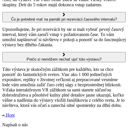
skupiny. Deti do 5 rokov majú dokonca vstup zadarmo.
Čo je potrebné mať na pamäti pri rezervácii časového intervalu?
Upozorňujeme, že pri rezervácii by ste si mali vybrať pevný časový
interval, ktorý vám zaručí vstup v požadovanom čase. To vám
umožní naplánovať si návštevu v pokoji a ponoriť sa do fascinujúcej
výstavy bez dlhého čakania.
Prečo si nemôžem nechať ujsť túto výstavu?
Táto výstava je skutočným zážitkom pre každého, kto sa chce
ponoriť do fantastických svetov. Viac ako 1 000 jedinečných
exponátov, repliky v životnej veľkosti aj prepracované vesmírne
lode vám umožnia zažiť čaro celej ságy z bezprostrednej blízkosti.
Vďaka interaktívnym VR zážitkom sa sami stanete súčasťou
dobrodružstva a pôsobivé kulisy plné detailov jasne ukazujú, koľko
vášne a nadšenia do výstavy vložili fanúšikovia z celého sveta. Je to
návšteva, ktorá vás očarí a zanechá silné spomienky na dlhú dobu.
Hore
Napísali o nás