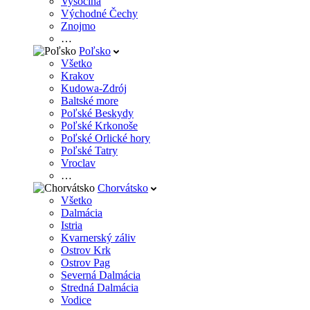
Vysočina
Východné Čechy
Znojmo
…
Poľsko
Všetko
Krakov
Kudowa-Zdrój
Baltské more
Poľské Beskydy
Poľské Krkonoše
Poľské Orlické hory
Poľské Tatry
Vroclav
…
Chorvátsko
Všetko
Dalmácia
Istria
Kvarnerský záliv
Ostrov Krk
Ostrov Pag
Severná Dalmácia
Stredná Dalmácia
Vodice