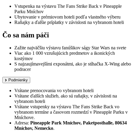
Vstupenka na výstavu The Fans Strike Back v Pineapple
Parku Mníchov
Ubytovanie v prémiovom hoteli podľa vlastného výberu
Raňajky a ďalšie príplatky v závislosti na vybranom hoteli
Čo sa nám páči
Zažite najväčšiu výstavu fanúšikov ságy Star Wars na svete
Viac ako 1 000 vzrušujúcich predmetov a ikonických
kostýmov
S najzaujímavejšími exponátmi, ako je stíhačka X-Wing alebo
podracer
Podmienky
Vrátane prenocovania vo vybranom hoteli
Vrátane ďalších služieb, ako sú raňajky, v závislosti na
vybranom hoteli
Vrátane vstupenky na výstavu The Fans Strike Back vo
vybranom termíne a časovom rozmedzí v Pineapple Parku v
Mníchove.
Adresa:
Pineapple Park Mníchov, Paketposthalle, 80634
Mníchov, Nemecko
.