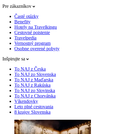
Pre zákazníkov
Časté otázky
Benefity
Hotely na Travelkingu
Cestovné poistenie
Travelpedia
Vernostný program
Osobne overené pobyty
Inšpirujte sa
To NAJ z Česka
To NAJ zo Slovenska
To NAJ z Maďarska
To NAJ z Rakúska
To NAJ zo Slovinska
To NAJ z Chorvátska
Víkendovky
Leto plné cestovania
8 krajov Slovenska