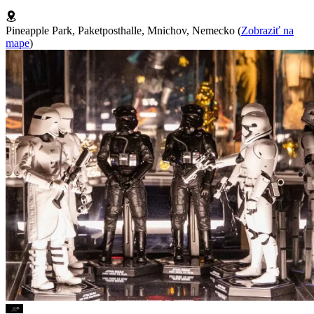
Pineapple Park, Paketposthalle, Mnichov, Nemecko
(
Zobraziť na
mape
)