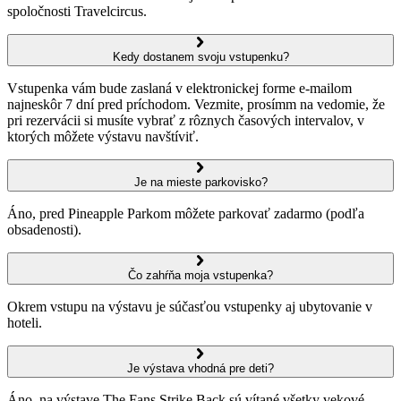
spoločnosti Travelcircus.
Kedy dostanem svoju vstupenku?
Vstupenka vám bude zaslaná v elektronickej forme e-mailom
najneskôr 7 dní pred príchodom. Vezmite, prosímm na vedomie, že
pri rezervácii si musíte vybrať z rôznych časových intervalov, v
ktorých môžete výstavu navštíviť.
Je na mieste parkovisko?
Áno, pred Pineapple Parkom môžete parkovať zadarmo (podľa
obsadenosti).
Čo zahŕňa moja vstupenka?
Okrem vstupu na výstavu je súčasťou vstupenky aj ubytovanie v
hoteli.
Je výstava vhodná pre deti?
Áno, na výstave The Fans Strike Back sú vítané všetky vekové