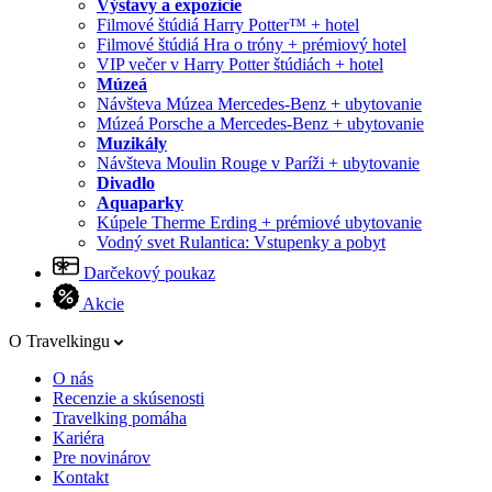
Výstavy a expozície
Filmové štúdiá Harry Potter™ + hotel
Filmové štúdiá Hra o tróny + prémiový hotel
VIP večer v Harry Potter štúdiách + hotel
Múzeá
Návšteva Múzea Mercedes-Benz + ubytovanie
Múzeá Porsche a Mercedes-Benz + ubytovanie
Muzikály
Návšteva Moulin Rouge v Paríži + ubytovanie
Divadlo
Aquaparky
Kúpele Therme Erding + prémiové ubytovanie
Vodný svet Rulantica: Vstupenky a pobyt
Darčekový poukaz
Akcie
O Travelkingu
O nás
Recenzie a skúsenosti
Travelking pomáha
Kariéra
Pre novinárov
Kontakt