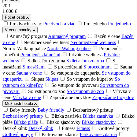
20
€
1 000
€
Počet osôb
Pre dvoch a viac
Pre dvoch a viac
Pre jedného
Pre jedného
V cene ponuky
Animačný program
Animačný program
Bazén v cene
Bazén
v cene
Neobmedzené wellness
Neobmedzené wellness
Nordic Walking palice
Nordic Walking palice
Prepojené s
kúpeľmi
Prepojené s kúpeľmi
Privátne wellness
Privátne
wellness
S dieťaťom zdarma
S dieťaťom zdarma
S
masážami
S masážami
S procedúrami
S procedúrami
Sauna
v cene
Sauna v cene
Se vstupom do aquaparku
Se vstupom do
aquaparku
Skipas
Skipas
So vstupom do kúpeľov
So
vstupom do kúpeľov
So vstupom do pivovaru
So vstupom do
pivovaru
So vstupom do zoo
So vstupom do zoo
Vírivka v
cene
Vírivka v cene
Zapožičanie bicyklov
Zapožičanie bicyklov
Možnosti hotela
Baby friendly
Baby friendly
Bezbariérový prístup
Bezbariérový prístup
Blízka zastávka
Blízka zastávka
Blízko
pláže
Blízko pláže
Blízko zjazdovky
Blízko zjazdovky
Detský kútik
Detský kútik
Fitness
Fitness
Golfové pobyty
Golfové pobyty
Parkovanie zdarma
Parkovanie zdarma