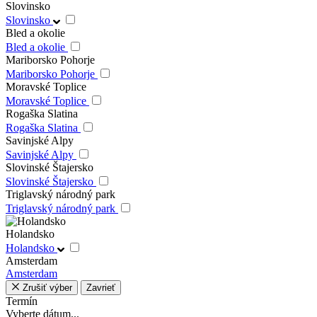
Slovinsko
Slovinsko
Bled a okolie
Bled a okolie
Mariborsko Pohorje
Mariborsko Pohorje
Moravské Toplice
Moravské Toplice
Rogaška Slatina
Rogaška Slatina
Savinjské Alpy
Savinjské Alpy
Slovinské Štajersko
Slovinské Štajersko
Triglavský národný park
Triglavský národný park
Holandsko
Holandsko
Amsterdam
Amsterdam
Zrušiť výber
Zavrieť
Termín
Vyberte dátum...