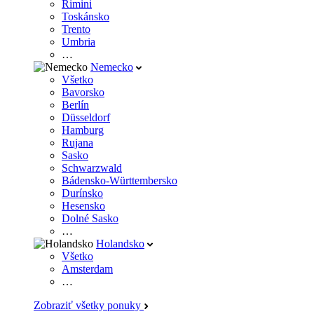
Rimini
Toskánsko
Trento
Umbria
…
Nemecko
Všetko
Bavorsko
Berlín
Düsseldorf
Hamburg
Rujana
Sasko
Schwarzwald
Bádensko-Württembersko
Durínsko
Hesensko
Dolné Sasko
…
Holandsko
Všetko
Amsterdam
…
Zobraziť všetky ponuky