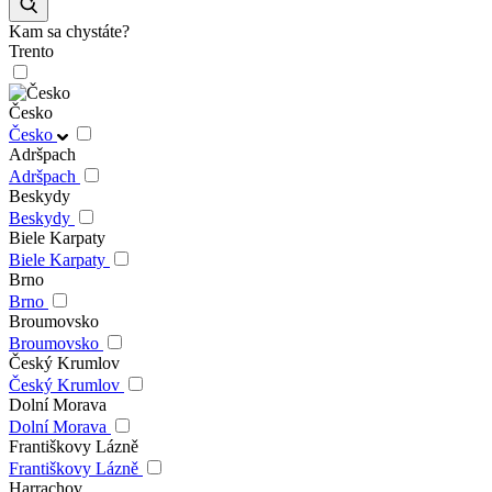
Kam sa chystáte?
Trento
Česko
Česko
Adršpach
Adršpach
Beskydy
Beskydy
Biele Karpaty
Biele Karpaty
Brno
Brno
Broumovsko
Broumovsko
Český Krumlov
Český Krumlov
Dolní Morava
Dolní Morava
Františkovy Lázně
Františkovy Lázně
Harrachov