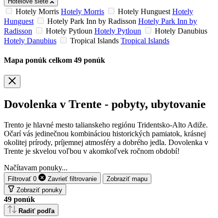
Hotelové siete
Hotely Morris
Hotely Morris
Hotely Hunguest
Hotely
Hunguest
Hotely Park Inn by Radisson
Hotely Park Inn by
Radisson
Hotely Pytloun
Hotely Pytloun
Hotely Danubius
Hotely Danubius
Tropical Islands
Tropical Islands
Mapa ponúk
celkom
49
ponúk
Dovolenka v Trente - pobyty, ubytovanie
Trento je hlavné mesto talianskeho regiónu Tridentsko-Alto Adiže.
Očarí vás jedinečnou kombináciou historických pamiatok, krásnej
okolitej prírody, príjemnej atmosféry a dobrého jedla. Dovolenka v
Trente je skvelou voľbou v akomkoľvek ročnom období!
Načítavam ponuky...
Filtrovať
0
Zavrieť
filtrovanie
Zobraziť mapu
Zobraziť ponuky
49
ponúk
Radiť podľa