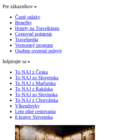
Pre zákazníkov
Časté otázky
Benefity
Hotely na Travelkingu
Cestovné poistenie
Travelpedia
Vernostný program
Osobne overené pobyty
Inšpirujte sa
To NAJ z Česka
To NAJ zo Slovenska
To NAJ z Maďarska
To NAJ z Rakúska
To NAJ zo Slovinska
To NAJ z Chorvátska
Víkendovky
Leto plné cestovania
8 krajov Slovenska