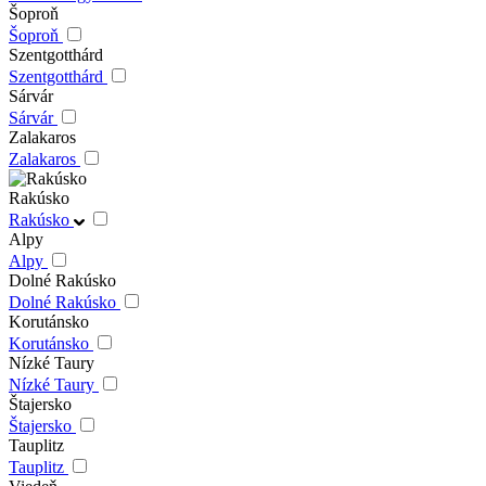
Šoproň
Šoproň
Szentgotthárd
Szentgotthárd
Sárvár
Sárvár
Zalakaros
Zalakaros
Rakúsko
Rakúsko
Alpy
Alpy
Dolné Rakúsko
Dolné Rakúsko
Korutánsko
Korutánsko
Nízké Taury
Nízké Taury
Štajersko
Štajersko
Tauplitz
Tauplitz