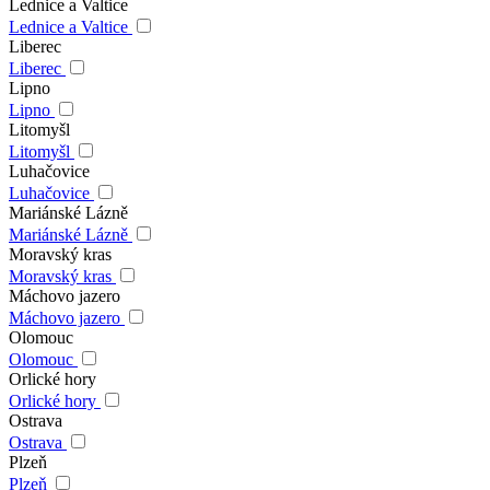
Lednice a Valtice
Lednice a Valtice
Liberec
Liberec
Lipno
Lipno
Litomyšl
Litomyšl
Luhačovice
Luhačovice
Mariánské Lázně
Mariánské Lázně
Moravský kras
Moravský kras
Máchovo jazero
Máchovo jazero
Olomouc
Olomouc
Orlické hory
Orlické hory
Ostrava
Ostrava
Plzeň
Plzeň