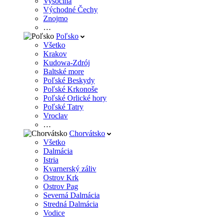
Vysočina
Východné Čechy
Znojmo
…
Poľsko
Všetko
Krakov
Kudowa-Zdrój
Baltské more
Poľské Beskydy
Poľské Krkonoše
Poľské Orlické hory
Poľské Tatry
Vroclav
…
Chorvátsko
Všetko
Dalmácia
Istria
Kvarnerský záliv
Ostrov Krk
Ostrov Pag
Severná Dalmácia
Stredná Dalmácia
Vodice