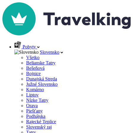
Pobyty
Slovensko
Všetko
Belianske Tatry
Bešeňová
Bojnice
Dunajská Streda
Južné Slovensko
Komárno
Liptov
Nízke Tatry
Orava
Piešťany
Podhájska
Rajecké Teplice
Slovenský raj
Tatry