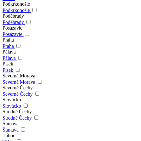
Podkrkonošie
Podkrkonošie
Poděbrady
Poděbrady
Posázavie
Posázavie
Praha
Praha
Pálava
Pálava
Písek
Písek
Severná Morava
Severná Morava
Severné Čechy
Severné Čechy
Slovácko
Slovácko
Stredné Čechy
Stredné Čechy
Šumava
Šumava
Tábor