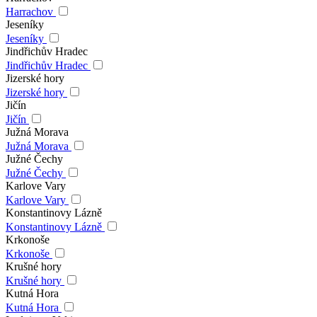
Harrachov
Jeseníky
Jeseníky
Jindřichův Hradec
Jindřichův Hradec
Jizerské hory
Jizerské hory
Jičín
Jičín
Južná Morava
Južná Morava
Južné Čechy
Južné Čechy
Karlove Vary
Karlove Vary
Konstantinovy Lázně
Konstantinovy Lázně
Krkonoše
Krkonoše
Krušné hory
Krušné hory
Kutná Hora
Kutná Hora