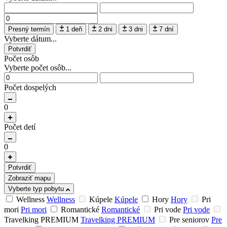
Presný termín
1 deň
2 dni
3 dni
7 dní
Vyberte dátum...
Potvrdiť
Počet osôb
Vyberte počet osôb...
Počet dospelých
0
Počet detí
0
Potvrdiť
Zobraziť mapu
Vyberte typ pobytu
Wellness
Wellness
Kúpele
Kúpele
Hory
Hory
Pri
mori
Pri mori
Romantické
Romantické
Pri vode
Pri vode
Travelking PREMIUM
Travelking PREMIUM
Pre seniorov
Pre