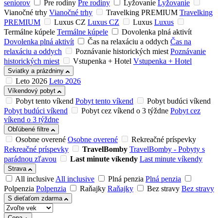
seniorov
Pre rodiny
Pre rodiny
Lyžovanie
Lyžovanie
Vianočné trhy
Vianočné trhy
Travelking PREMIUM
Travelking
PREMIUM
Luxus CZ
Luxus CZ
Luxus
Luxus
Termálne kúpele
Termálne kúpele
Dovolenka plná aktivít
Dovolenka plná aktivít
Čas na relaxáciu a oddych
Čas na
relaxáciu a oddych
Poznávanie historických miest
Poznávanie
historických miest
Vstupenka + Hotel
Vstupenka + Hotel
Sviatky a prázdniny
Leto 2026
Leto 2026
Víkendový pobyt
Pobyt tento víkend
Pobyt tento víkend
Pobyt budúci víkend
Pobyt budúci víkend
Pobyt cez víkend o 3 týždne
Pobyt cez
víkend o 3 týždne
Obľúbené filtre
Osobne overené
Osobne overené
Rekreačné príspevky
Rekreačné príspevky
TravelBomby
TravelBomby - Pobyty s
parádnou zľavou
Last minute víkendy
Last minute víkendy
Strava
All inclusive
All inclusive
Plná penzia
Plná penzia
Polpenzia
Polpenzia
Raňajky
Raňajky
Bez stravy
Bez stravy
S dieťaťom zdarma
Cena