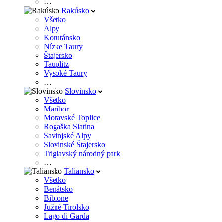
…
Rakúsko
Všetko
Alpy
Korutánsko
Nízke Taury
Štajersko
Tauplitz
Vysoké Taury
…
Slovinsko
Všetko
Maribor
Moravské Toplice
Rogaška Slatina
Savinjské Alpy
Slovinské Štajersko
Triglavský národný park
…
Taliansko
Všetko
Benátsko
Bibione
Južné Tirolsko
Lago di Garda