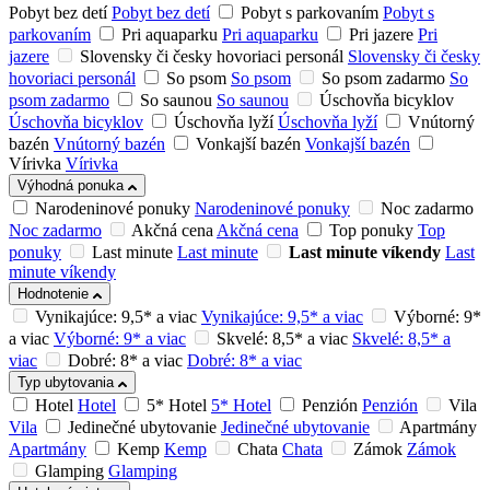
Pobyt bez detí
Pobyt bez detí
Pobyt s parkovaním
Pobyt s
parkovaním
Pri aquaparku
Pri aquaparku
Pri jazere
Pri
jazere
Slovensky či česky hovoriaci personál
Slovensky či česky
hovoriaci personál
So psom
So psom
So psom zadarmo
So
psom zadarmo
So saunou
So saunou
Úschovňa bicyklov
Úschovňa bicyklov
Úschovňa lyží
Úschovňa lyží
Vnútorný
bazén
Vnútorný bazén
Vonkajší bazén
Vonkajší bazén
Vírivka
Vírivka
Výhodná ponuka
Narodeninové ponuky
Narodeninové ponuky
Noc zadarmo
Noc zadarmo
Akčná cena
Akčná cena
Top ponuky
Top
ponuky
Last minute
Last minute
Last minute víkendy
Last
minute víkendy
Hodnotenie
Vynikajúce: 9,5* a viac
Vynikajúce: 9,5* a viac
Výborné: 9*
a viac
Výborné: 9* a viac
Skvelé: 8,5* a viac
Skvelé: 8,5* a
viac
Dobré: 8* a viac
Dobré: 8* a viac
Typ ubytovania
Hotel
Hotel
5* Hotel
5* Hotel
Penzión
Penzión
Vila
Vila
Jedinečné ubytovanie
Jedinečné ubytovanie
Apartmány
Apartmány
Kemp
Kemp
Chata
Chata
Zámok
Zámok
Glamping
Glamping