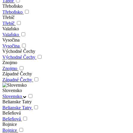
Tábor
Třeboňsko
Třeboňsko
Třebíč
Třebíč
Valašsko
Valašsko
Vysočina
Vysočina
Východné Čechy
Východné Čechy
Znojmo
Znojmo
Západné Čechy
Západné Čechy
Slovensko
Slovensko
Belianske Tatry
Belianske Tatry
Bešeňová
Bešeňová
Bojnice
Bojnice