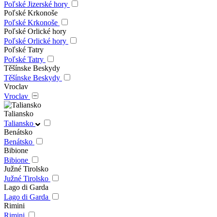
Poľské Jizerské hory
Poľské Krkonoše
Poľské Krkonoše
Poľské Orlické hory
Poľské Orlické hory
Poľské Tatry
Poľské Tatry
Těšínske Beskydy
Těšínske Beskydy
Vroclav
Vroclav
Taliansko
Taliansko
Benátsko
Benátsko
Bibione
Bibione
Južné Tirolsko
Južné Tirolsko
Lago di Garda
Lago di Garda
Rimini
Rimini