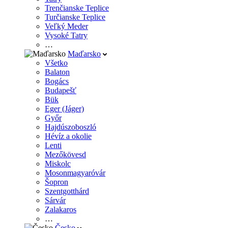
Trenčianske Teplice
Turčianske Teplice
Veľký Meder
Vysoké Tatry
…
Maďarsko
Všetko
Balaton
Bogács
Budapešť
Bük
Eger (Jáger)
Győr
Hajdúszoboszló
Hévíz a okolie
Lenti
Mezőkövesd
Miskolc
Mosonmagyaróvár
Šopron
Szentgotthárd
Sárvár
Zalakaros
…
Česko