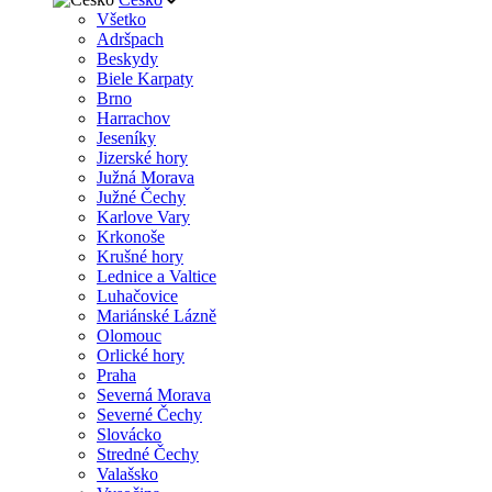
Všetko
Adršpach
Beskydy
Biele Karpaty
Brno
Harrachov
Jeseníky
Jizerské hory
Južná Morava
Južné Čechy
Karlove Vary
Krkonoše
Krušné hory
Lednice a Valtice
Luhačovice
Mariánské Lázně
Olomouc
Orlické hory
Praha
Severná Morava
Severné Čechy
Slovácko
Stredné Čechy
Valašsko