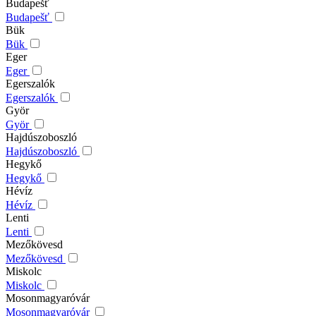
Budapešť
Budapešť
Bük
Bük
Eger
Eger
Egerszalók
Egerszalók
Györ
Györ
Hajdúszoboszló
Hajdúszoboszló
Hegykő
Hegykő
Hévíz
Hévíz
Lenti
Lenti
Mezőkövesd
Mezőkövesd
Miskolc
Miskolc
Mosonmagyaróvár
Mosonmagyaróvár