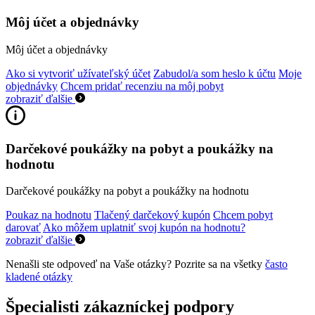
Môj účet a objednávky
Môj účet a objednávky
Ako si vytvoriť užívateľský účet
Zabudol/a som heslo k účtu
Moje
objednávky
Chcem pridať recenziu na môj pobyt
zobraziť ďalšie
Darčekové poukážky na pobyt a poukážky na
hodnotu
Darčekové poukážky na pobyt a poukážky na hodnotu
Poukaz na hodnotu
Tlačený darčekový kupón
Chcem pobyt
darovať
Ako môžem uplatniť svoj kupón na hodnotu?
zobraziť ďalšie
Nenašli ste odpoveď na Vaše otázky? Pozrite sa na všetky
často
kladené otázky
Špecialisti zákazníckej podpory