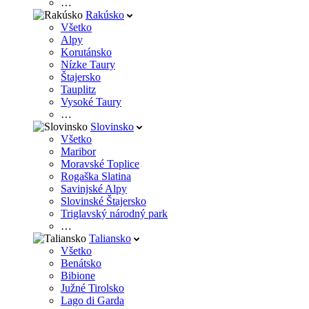
…
Rakúsko
Všetko
Alpy
Korutánsko
Nízke Taury
Štajersko
Tauplitz
Vysoké Taury
…
Slovinsko
Všetko
Maribor
Moravské Toplice
Rogaška Slatina
Savinjské Alpy
Slovinské Štajersko
Triglavský národný park
…
Taliansko
Všetko
Benátsko
Bibione
Južné Tirolsko
Lago di Garda