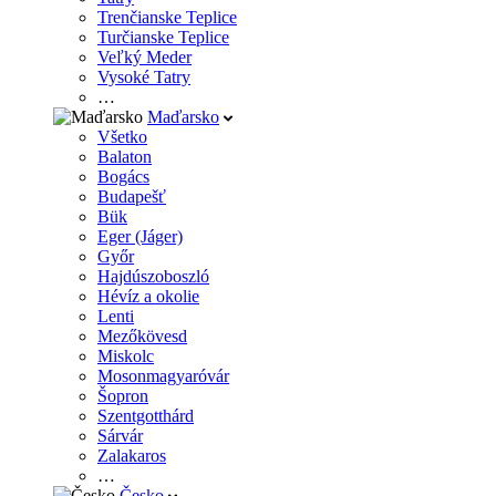
Trenčianske Teplice
Turčianske Teplice
Veľký Meder
Vysoké Tatry
…
Maďarsko
Všetko
Balaton
Bogács
Budapešť
Bük
Eger (Jáger)
Győr
Hajdúszoboszló
Hévíz a okolie
Lenti
Mezőkövesd
Miskolc
Mosonmagyaróvár
Šopron
Szentgotthárd
Sárvár
Zalakaros
…
Česko