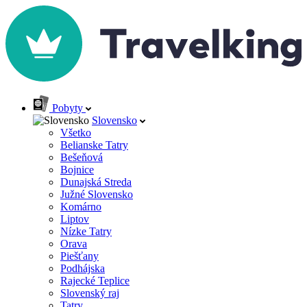
Pobyty
Slovensko
Všetko
Belianske Tatry
Bešeňová
Bojnice
Dunajská Streda
Južné Slovensko
Komárno
Liptov
Nízke Tatry
Orava
Piešťany
Podhájska
Rajecké Teplice
Slovenský raj
Tatry