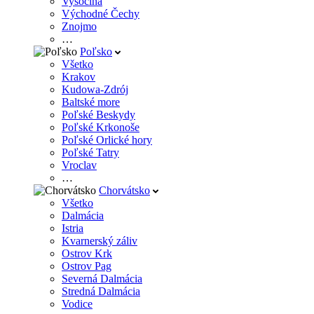
Vysočina
Východné Čechy
Znojmo
…
Poľsko
Všetko
Krakov
Kudowa-Zdrój
Baltské more
Poľské Beskydy
Poľské Krkonoše
Poľské Orlické hory
Poľské Tatry
Vroclav
…
Chorvátsko
Všetko
Dalmácia
Istria
Kvarnerský záliv
Ostrov Krk
Ostrov Pag
Severná Dalmácia
Stredná Dalmácia
Vodice