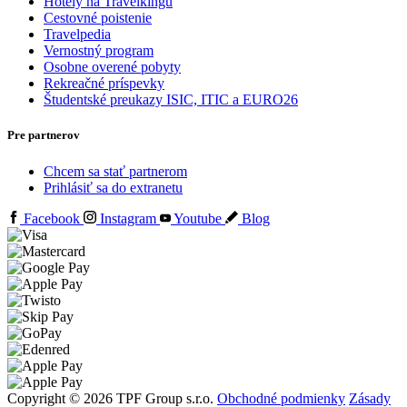
Hotely na Travelkingu
Cestovné poistenie
Travelpedia
Vernostný program
Osobne overené pobyty
Rekreačné príspevky
Študentské preukazy ISIC, ITIC a EURO26
Pre partnerov
Chcem sa stať partnerom
Prihlásiť sa do extranetu
Facebook
Instagram
Youtube
Blog
Copyright © 2026 TPF Group s.r.o.
Obchodné podmienky
Zásady