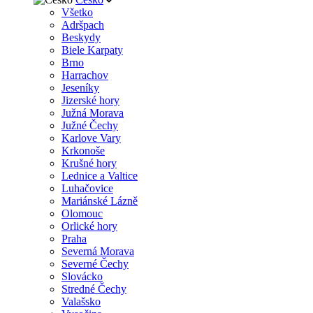
Všetko
Adršpach
Beskydy
Biele Karpaty
Brno
Harrachov
Jeseníky
Jizerské hory
Južná Morava
Južné Čechy
Karlove Vary
Krkonoše
Krušné hory
Lednice a Valtice
Luhačovice
Mariánské Lázně
Olomouc
Orlické hory
Praha
Severná Morava
Severné Čechy
Slovácko
Stredné Čechy
Valašsko