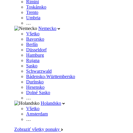
Rimini
Toskánsko
Trento
Umbria
…
Nemecko
Všetko
Bavorsko
Berlín
Düsseldorf
Hamburg
Rujana
Sasko
Schwarzwald
Bádensko-Württembersko
Durínsko
Hesensko
Dolné Sasko
…
Holandsko
Všetko
Amsterdam
…
Zobraziť všetky ponuky