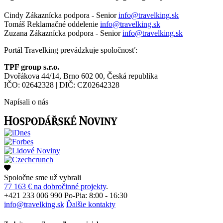
Cindy
Zákaznícka podpora - Senior
info@travelking.sk
Tomáš
Reklamačné oddelenie
info@travelking.sk
Zuzana
Zákaznícka podpora - Senior
info@travelking.sk
Portál Travelking prevádzkuje spoločnosť:
TPF group s.r.o.
Dvořákova 44/14, Brno 602 00, Česká republika
IČO: 02642328 | DIČ: CZ02642328
Napísali o nás
Spoločne sme už vybrali
77 163 € na dobročinné projekty
.
+421 233 006 990
Po-Pia: 8:00 - 16:30
info@travelking.sk
Ďalšie kontakty