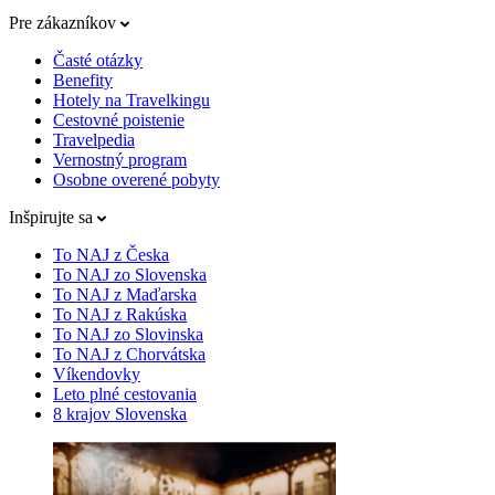
Pre zákazníkov
Časté otázky
Benefity
Hotely na Travelkingu
Cestovné poistenie
Travelpedia
Vernostný program
Osobne overené pobyty
Inšpirujte sa
To NAJ z Česka
To NAJ zo Slovenska
To NAJ z Maďarska
To NAJ z Rakúska
To NAJ zo Slovinska
To NAJ z Chorvátska
Víkendovky
Leto plné cestovania
8 krajov Slovenska