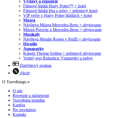
Výstavy a expozície
Filmové štúdiá Harry Potter™ + hotel
Filmové štúdiá Hra o tróny + prémiový hotel
VIP večer v Harry Potter štúdiách + hotel
Múzeá
Návšteva Múzea Mercedes-Benz + ubytovanie
Múzeá Porsche a Mercedes-Benz + ubytovanie
Muzikály
Návšteva Moulin Rouge v Paríži + ubytovanie
Divadlo
Aquaparky
Kúpele Therme Erding + prémiové ubytovanie
Vodný svet Rulantica: Vstupenky a pobyt
Darčekový poukaz
Akcie
O Travelkingu
O nás
Recenzie a skúsenosti
Travelking pomáha
Kariéra
Pre novinárov
Kontakt