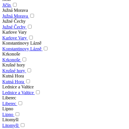
Jičín
Južná Morava
Južná Morava
Južné Čechy
Južné Čechy
Karlove Vary
Karlove Vary
Konstantinovy Lázně
Konstantinovy Lázně
Krkonoše
Krkonoše
Krušné hory
Krušné hory
Kutná Hora
Kutná Hora
Lednice a Valtice
Lednice a Valtice
Liberec
Liberec
Lipno
Lipno
Litomyšl
Litomyšl