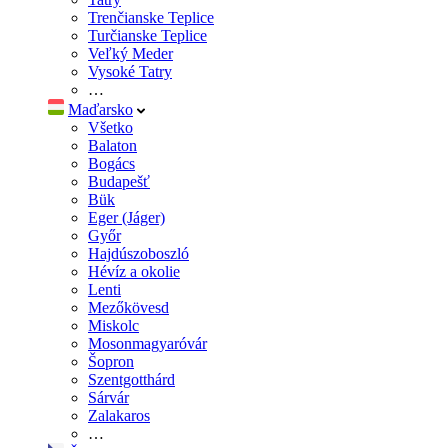
Trenčianske Teplice
Turčianske Teplice
Veľký Meder
Vysoké Tatry
…
Maďarsko
Všetko
Balaton
Bogács
Budapešť
Bük
Eger (Jáger)
Győr
Hajdúszoboszló
Hévíz a okolie
Lenti
Mezőkövesd
Miskolc
Mosonmagyaróvár
Šopron
Szentgotthárd
Sárvár
Zalakaros
…