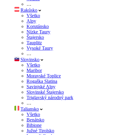
…
Rakúsko
Všetko
Alpy
Korutánsko
Nízke Taury
Štajersko
Tauplitz
Vysoké Taury
…
Slovinsko
Všetko
Maribor
Moravské Toplice
Rogaška Slatina
Savinjské Alpy
Slovinské Štajersko
Triglavský národný park
…
Taliansko
Všetko
Benátsko
Bibione
Južné Tirolsko