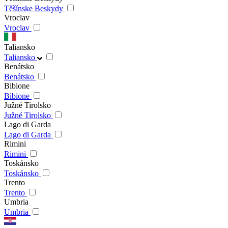
Těšínske Beskydy
Vroclav
Vroclav
Taliansko
Taliansko
Benátsko
Benátsko
Bibione
Bibione
Južné Tirolsko
Južné Tirolsko
Lago di Garda
Lago di Garda
Rimini
Rimini
Toskánsko
Toskánsko
Trento
Trento
Umbria
Umbria