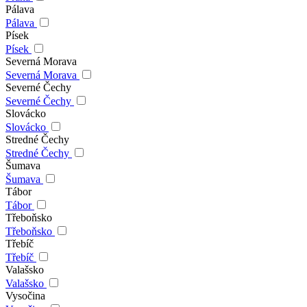
Pálava
Pálava
Písek
Písek
Severná Morava
Severná Morava
Severné Čechy
Severné Čechy
Slovácko
Slovácko
Stredné Čechy
Stredné Čechy
Šumava
Šumava
Tábor
Tábor
Třeboňsko
Třeboňsko
Třebíč
Třebíč
Valašsko
Valašsko
Vysočina