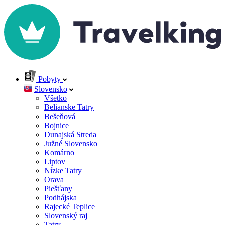
Pobyty
Slovensko
Všetko
Belianske Tatry
Bešeňová
Bojnice
Dunajská Streda
Južné Slovensko
Komárno
Liptov
Nízke Tatry
Orava
Piešťany
Podhájska
Rajecké Teplice
Slovenský raj
Tatry