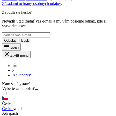
Zásadami ochrany osobných údajov
.
Zabudli ste heslo?
Nevadí! Stačí zadať váš e-mail a my vám pošleme odkaz, kde si
vytvoríte nové.
Odoslať
Back
Menu
Zavřít menu
Aquaparky
Kam sa chystáte?
Vyberte zem, oblasť...
Česko
Česko
Adršpach