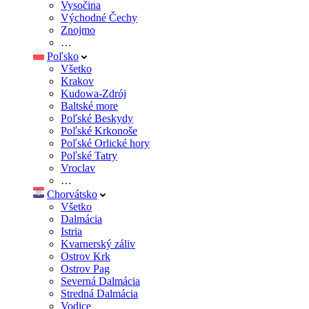
Vysočina
Východné Čechy
Znojmo
…
Poľsko
Všetko
Krakov
Kudowa-Zdrój
Baltské more
Poľské Beskydy
Poľské Krkonoše
Poľské Orlické hory
Poľské Tatry
Vroclav
…
Chorvátsko
Všetko
Dalmácia
Istria
Kvarnerský záliv
Ostrov Krk
Ostrov Pag
Severná Dalmácia
Stredná Dalmácia
Vodice