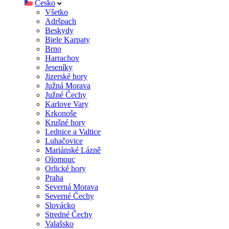
Česko
Všetko
Adršpach
Beskydy
Biele Karpaty
Brno
Harrachov
Jeseníky
Jizerské hory
Južná Morava
Južné Čechy
Karlove Vary
Krkonoše
Krušné hory
Lednice a Valtice
Luhačovice
Mariánské Lázně
Olomouc
Orlické hory
Praha
Severná Morava
Severné Čechy
Slovácko
Stredné Čechy
Valašsko