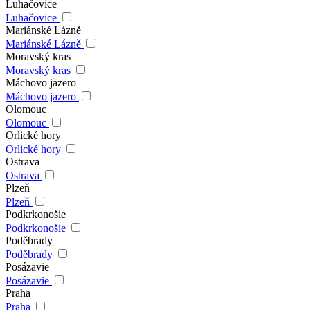
Luhačovice
Luhačovice
Mariánské Lázně
Mariánské Lázně
Moravský kras
Moravský kras
Máchovo jazero
Máchovo jazero
Olomouc
Olomouc
Orlické hory
Orlické hory
Ostrava
Ostrava
Plzeň
Plzeň
Podkrkonošie
Podkrkonošie
Poděbrady
Poděbrady
Posázavie
Posázavie
Praha
Praha