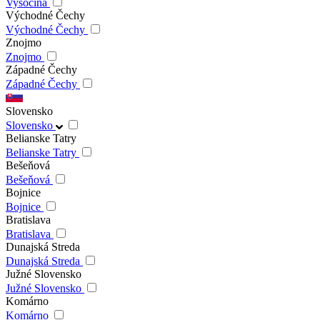
Vysočina
Východné Čechy
Východné Čechy
Znojmo
Znojmo
Západné Čechy
Západné Čechy
Slovensko
Slovensko
Belianske Tatry
Belianske Tatry
Bešeňová
Bešeňová
Bojnice
Bojnice
Bratislava
Bratislava
Dunajská Streda
Dunajská Streda
Južné Slovensko
Južné Slovensko
Komárno
Komárno