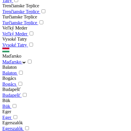
Tatry
Trenčianske Teplice
Trenčianske Teplice
Turčianske Teplice
Turčianske Teplice
Veľký Meder
Veľký Meder
Vysoké Tatry
Vysoké Tatry
Maďarsko
Maďarsko
Balaton
Balaton
Bogács
Bogács
Budapešť
Budapešť
Bük
Bük
Eger
Eger
Egerszalók
Egerszalók