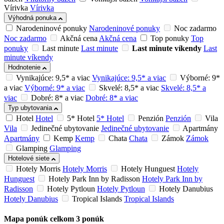
Vírivka
Vírivka
Výhodná ponuka
Narodeninové ponuky
Narodeninové ponuky
Noc zadarmo
Noc zadarmo
Akčná cena
Akčná cena
Top ponuky
Top
ponuky
Last minute
Last minute
Last minute víkendy
Last
minute víkendy
Hodnotenie
Vynikajúce: 9,5* a viac
Vynikajúce: 9,5* a viac
Výborné: 9*
a viac
Výborné: 9* a viac
Skvelé: 8,5* a viac
Skvelé: 8,5* a
viac
Dobré: 8* a viac
Dobré: 8* a viac
Typ ubytovania
Hotel
Hotel
5* Hotel
5* Hotel
Penzión
Penzión
Vila
Vila
Jedinečné ubytovanie
Jedinečné ubytovanie
Apartmány
Apartmány
Kemp
Kemp
Chata
Chata
Zámok
Zámok
Glamping
Glamping
Hotelové siete
Hotely Morris
Hotely Morris
Hotely Hunguest
Hotely
Hunguest
Hotely Park Inn by Radisson
Hotely Park Inn by
Radisson
Hotely Pytloun
Hotely Pytloun
Hotely Danubius
Hotely Danubius
Tropical Islands
Tropical Islands
Mapa ponúk
celkom
3
ponúk