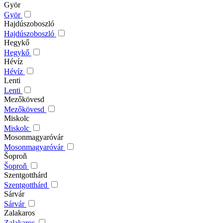
Györ
Györ
Hajdúszoboszló
Hajdúszoboszló
Hegykő
Hegykő
Hévíz
Hévíz
Lenti
Lenti
Mezőkövesd
Mezőkövesd
Miskolc
Miskolc
Mosonmagyaróvár
Mosonmagyaróvár
Šoproň
Šoproň
Szentgotthárd
Szentgotthárd
Sárvár
Sárvár
Zalakaros
Zalakaros