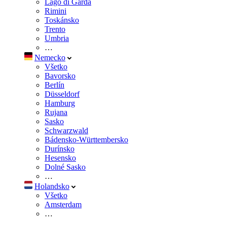
Lago di Garda
Rimini
Toskánsko
Trento
Umbria
…
Nemecko
Všetko
Bavorsko
Berlín
Düsseldorf
Hamburg
Rujana
Sasko
Schwarzwald
Bádensko-Württembersko
Durínsko
Hesensko
Dolné Sasko
…
Holandsko
Všetko
Amsterdam
…