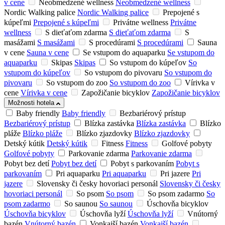
v cene
Neobmedzené wellness
Neobmedzené wellness
Nordic Walking palice
Nordic Walking palice
Prepojené s
kúpeľmi
Prepojené s kúpeľmi
Privátne wellness
Privátne
wellness
S dieťaťom zdarma
S dieťaťom zdarma
S
masážami
S masážami
S procedúrami
S procedúrami
Sauna
v cene
Sauna v cene
Se vstupom do aquaparku
Se vstupom do
aquaparku
Skipas
Skipas
So vstupom do kúpeľov
So
vstupom do kúpeľov
So vstupom do pivovaru
So vstupom do
pivovaru
So vstupom do zoo
So vstupom do zoo
Vírivka v
cene
Vírivka v cene
Zapožičanie bicyklov
Zapožičanie bicyklov
Možnosti hotela
Baby friendly
Baby friendly
Bezbariérový prístup
Bezbariérový prístup
Blízka zastávka
Blízka zastávka
Blízko
pláže
Blízko pláže
Blízko zjazdovky
Blízko zjazdovky
Detský kútik
Detský kútik
Fitness
Fitness
Golfové pobyty
Golfové pobyty
Parkovanie zdarma
Parkovanie zdarma
Pobyt bez detí
Pobyt bez detí
Pobyt s parkovaním
Pobyt s
parkovaním
Pri aquaparku
Pri aquaparku
Pri jazere
Pri
jazere
Slovensky či česky hovoriaci personál
Slovensky či česky
hovoriaci personál
So psom
So psom
So psom zadarmo
So
psom zadarmo
So saunou
So saunou
Úschovňa bicyklov
Úschovňa bicyklov
Úschovňa lyží
Úschovňa lyží
Vnútorný
bazén
Vnútorný bazén
Vonkajší bazén
Vonkajší bazén