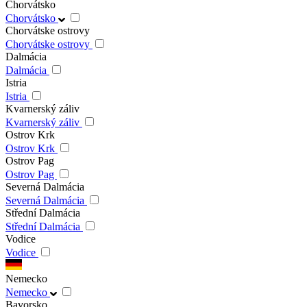
Chorvátsko
Chorvátsko
Chorvátske ostrovy
Chorvátske ostrovy
Dalmácia
Dalmácia
Istria
Istria
Kvarnerský záliv
Kvarnerský záliv
Ostrov Krk
Ostrov Krk
Ostrov Pag
Ostrov Pag
Severná Dalmácia
Severná Dalmácia
Střední Dalmácia
Střední Dalmácia
Vodice
Vodice
Nemecko
Nemecko
Bavorsko