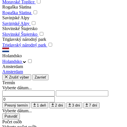
Moravské Toplice
Rogaška Slatina
Rogaška Slatina
Savinjské Alpy
Savinjské Alpy
Slovinské Štajersko
Slovinské Štajersko
Triglavský národný park
Triglavský národný park
Holandsko
Holandsko
Amsterdam
Amsterdam
Zrušiť výber
Zavrieť
Termín
Vyberte dátum...
Presný termín
1 deň
2 dni
3 dni
7 dní
Vyberte dátum...
Potvrdiť
Počet osôb
Vyberte počet osôb...