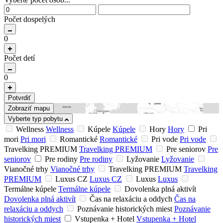
Počet dospelých
0
Počet detí
0
Potvrdiť
Zobraziť mapu
Vyberte typ pobytu
Wellness
Wellness
Kúpele
Kúpele
Hory
Hory
Pri
mori
Pri mori
Romantické
Romantické
Pri vode
Pri vode
Travelking PREMIUM
Travelking PREMIUM
Pre seniorov
Pre
seniorov
Pre rodiny
Pre rodiny
Lyžovanie
Lyžovanie
Vianočné trhy
Vianočné trhy
Travelking PREMIUM
Travelking
PREMIUM
Luxus CZ
Luxus CZ
Luxus
Luxus
Termálne kúpele
Termálne kúpele
Dovolenka plná aktivít
Dovolenka plná aktivít
Čas na relaxáciu a oddych
Čas na
relaxáciu a oddych
Poznávanie historických miest
Poznávanie
historických miest
Vstupenka + Hotel
Vstupenka + Hotel