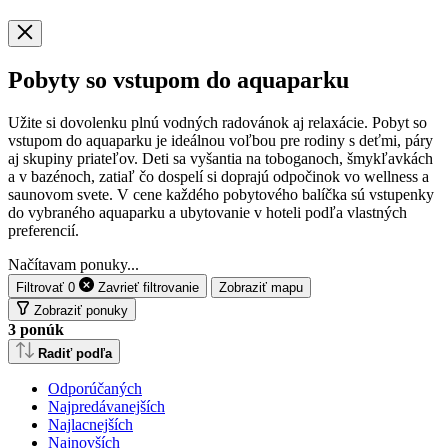
Pobyty so vstupom do aquaparku
Užite si dovolenku plnú vodných radovánok aj relaxácie. Pobyt so
vstupom do aquaparku je ideálnou voľbou pre rodiny s deťmi, páry
aj skupiny priateľov. Deti sa vyšantia na toboganoch, šmykľavkách
a v bazénoch, zatiaľ čo dospelí si doprajú odpočinok vo wellness a
saunovom svete. V cene každého pobytového balíčka sú vstupenky
do vybraného aquaparku a ubytovanie v hoteli podľa vlastných
preferencií.
Načítavam ponuky...
Filtrovať
0
Zavrieť
filtrovanie
Zobraziť mapu
Zobraziť ponuky
3
ponúk
Radiť podľa
Odporúčaných
Najpredávanejších
Najlacnejších
Najnovších