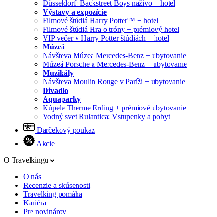
Düsseldorf: Backstreet Boys naživo + hotel
Výstavy a expozície
Filmové štúdiá Harry Potter™ + hotel
Filmové štúdiá Hra o tróny + prémiový hotel
VIP večer v Harry Potter štúdiách + hotel
Múzeá
Návšteva Múzea Mercedes-Benz + ubytovanie
Múzeá Porsche a Mercedes-Benz + ubytovanie
Muzikály
Návšteva Moulin Rouge v Paríži + ubytovanie
Divadlo
Aquaparky
Kúpele Therme Erding + prémiové ubytovanie
Vodný svet Rulantica: Vstupenky a pobyt
Darčekový poukaz
Akcie
O Travelkingu
O nás
Recenzie a skúsenosti
Travelking pomáha
Kariéra
Pre novinárov