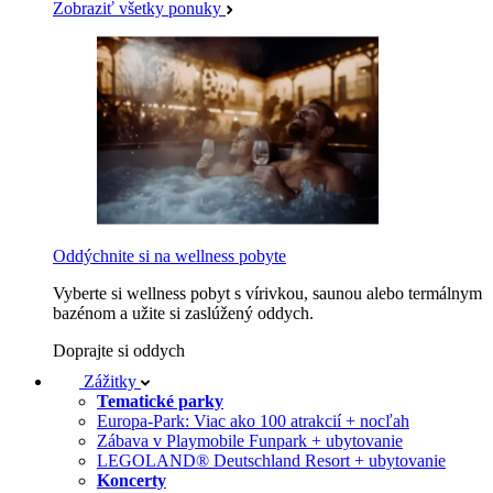
Zobraziť všetky ponuky
Oddýchnite si na wellness pobyte
Vyberte si wellness pobyt s vírivkou, saunou alebo termálnym
bazénom a užite si zaslúžený oddych.
Doprajte si oddych
Zážitky
Tematické parky
Europa-Park: Viac ako 100 atrakcií + nocľah
Zábava v Playmobile Funpark + ubytovanie
LEGOLAND® Deutschland Resort + ubytovanie
Koncerty