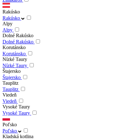
Rakúsko
Rakúsko
Alpy
Alpy
Dolné Rakúsko
Dolné Rakúsko
Korutánsko
Korutánsko
Nízké Taury
Nízké Taury
Štajersko
Štajersko
Tauplitz
Tauplitz
Viedeň
Viedeň
Vysoké Taury
Vysoké Taury
Poľsko
Poľsko
Kladská kotlina