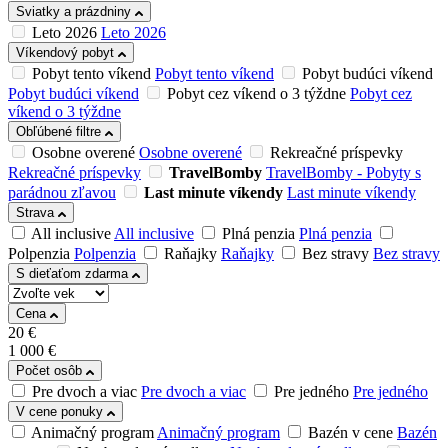
Sviatky a prázdniny
Leto 2026
Leto 2026
Víkendový pobyt
Pobyt tento víkend
Pobyt tento víkend
Pobyt budúci víkend
Pobyt budúci víkend
Pobyt cez víkend o 3 týždne
Pobyt cez
víkend o 3 týždne
Obľúbené filtre
Osobne overené
Osobne overené
Rekreačné príspevky
Rekreačné príspevky
TravelBomby
TravelBomby - Pobyty s
parádnou zľavou
Last minute víkendy
Last minute víkendy
Strava
All inclusive
All inclusive
Plná penzia
Plná penzia
Polpenzia
Polpenzia
Raňajky
Raňajky
Bez stravy
Bez stravy
S dieťaťom zdarma
Cena
20
€
1 000
€
Počet osôb
Pre dvoch a viac
Pre dvoch a viac
Pre jedného
Pre jedného
V cene ponuky
Animačný program
Animačný program
Bazén v cene
Bazén