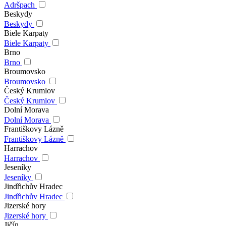
Adršpach
Beskydy
Beskydy
Biele Karpaty
Biele Karpaty
Brno
Brno
Broumovsko
Broumovsko
Český Krumlov
Český Krumlov
Dolní Morava
Dolní Morava
Františkovy Lázně
Františkovy Lázně
Harrachov
Harrachov
Jeseníky
Jeseníky
Jindřichův Hradec
Jindřichův Hradec
Jizerské hory
Jizerské hory
Jičín