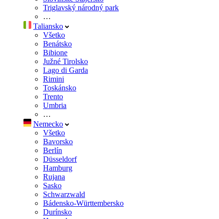
Triglavský národný park
…
Taliansko
Všetko
Benátsko
Bibione
Južné Tirolsko
Lago di Garda
Rimini
Toskánsko
Trento
Umbria
…
Nemecko
Všetko
Bavorsko
Berlín
Düsseldorf
Hamburg
Rujana
Sasko
Schwarzwald
Bádensko-Württembersko
Durínsko