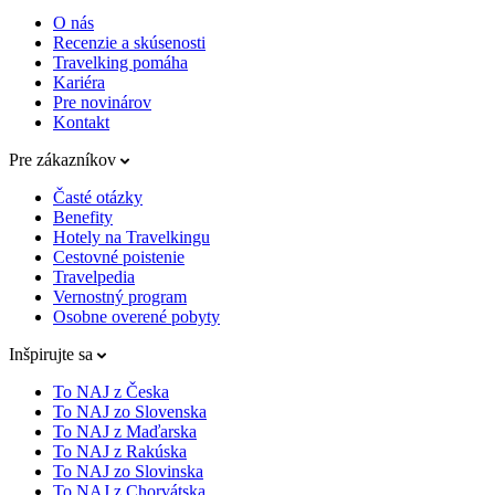
O nás
Recenzie a skúsenosti
Travelking pomáha
Kariéra
Pre novinárov
Kontakt
Pre zákazníkov
Časté otázky
Benefity
Hotely na Travelkingu
Cestovné poistenie
Travelpedia
Vernostný program
Osobne overené pobyty
Inšpirujte sa
To NAJ z Česka
To NAJ zo Slovenska
To NAJ z Maďarska
To NAJ z Rakúska
To NAJ zo Slovinska
To NAJ z Chorvátska