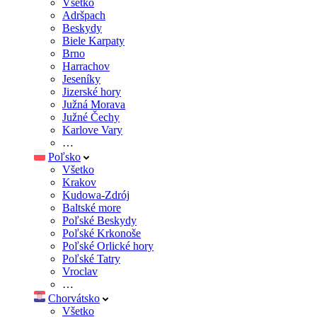
Všetko
Adršpach
Beskydy
Biele Karpaty
Brno
Harrachov
Jeseníky
Jizerské hory
Južná Morava
Južné Čechy
Karlove Vary
…
Poľsko
Všetko
Krakov
Kudowa-Zdrój
Baltské more
Poľské Beskydy
Poľské Krkonoše
Poľské Orlické hory
Poľské Tatry
Vroclav
…
Chorvátsko
Všetko