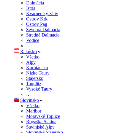
Dalmácia
Istria
Kvarnerský záliv
Ostrov Krk
Ostrov Pag
Severná Dalmácia
Stredná Dalmácia
Vodice
…
Rakúsko
Všetko
Alpy
Korutánsko
Nízke Taury
Štajersko
Tauplitz
Vysoké Taury
…
Slovinsko
Všetko
Maribor
Moravské Toplice
Rogaška Slatina
Savinjské Alpy
Slovinské Štajersko