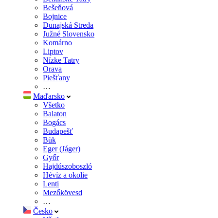
Bešeňová
Bojnice
Dunajská Streda
Južné Slovensko
Komárno
Liptov
Nízke Tatry
Orava
Piešťany
…
Maďarsko
Všetko
Balaton
Bogács
Budapešť
Bük
Eger (Jáger)
Győr
Hajdúszoboszló
Hévíz a okolie
Lenti
Mezőkövesd
…
Česko