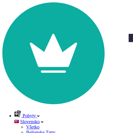
Pobyty
Slovensko
Všetko
Belianske Tatry