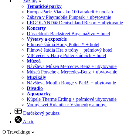
Zážitky
Tematické parky
Europa-Park: Viac ako 100 atrakcií + nocľah
Zábava v Playmobile Funpark + ubytovanie
LEGOLAND® Deutschland Resort + ubytovanie
Koncerty
Düsseldorf: Backstreet Boys naživo + hotel
Výstavy a expozície
Filmové štúdiá Harry Potter™ + hotel
Filmové štúdiá Hra o tróny + prémiový hotel
VIP večer v Harry Potter štúdiách + hotel
Múzeá
Návšteva Múzea Mercedes-Benz + ubytovanie
Múzeá Porsche a Mercedes-Benz + ubytovanie
Muzikály
Návšteva Moulin Rouge v Paríži + ubytovanie
Divadlo
Aquaparky
Kúpele Therme Erding + prémiové ubytovanie
Vodný svet Rulantica: Vstupenky a pobyt
Darčekový poukaz
Akcie
O Travelkingu