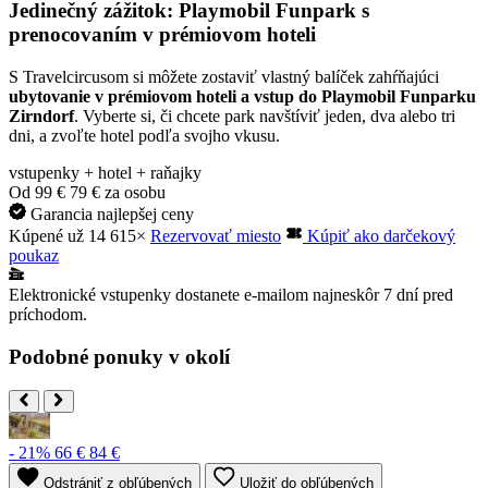
Jedinečný zážitok: Playmobil Funpark s
prenocovaním v prémiovom hoteli
S Travelcircusom si môžete zostaviť vlastný balíček zahŕňajúci
ubytovanie v prémiovom hoteli a vstup do Playmobil Funparku
Zirndorf
. Vyberte si, či chcete park navštíviť jeden, dva alebo tri
dni, a zvoľte hotel podľa svojho vkusu.
vstupenky + hotel + raňajky
Od
99 €
79 €
za osobu
Garancia najlepšej ceny
Kúpené už 14 615×
Rezervovať miesto
Kúpiť ako darčekový
poukaz
Elektronické vstupenky dostanete e-mailom najneskôr 7 dní pred
príchodom.
Podobné ponuky v okolí
- 21%
66 €
84 €
Odstrániť z obľúbených
Uložiť do obľúbených