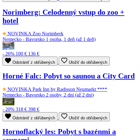
Norimberg: Celodenný vstup do zoo +
hotel
NOVINKA
Zoo Norimberk
Nemecko - Bavorsko
1 osoba, 1 deň (až 1 deň)
- 26%
100 €
136 €
Odstrániť z obľúbených
Uložiť do obľúbených
Horné Falc: Pobyt so saunou a City Card
NOVINKA
Park Inn by Radisson Neumarkt ****
Nemecko - Bavorsko
2 osoby, 2 dni (až 2 dni)
- 20%
318 €
398 €
Odstrániť z obľúbených
Uložiť do obľúbených
Hornoflacký les: Pobyt s bazénmi a