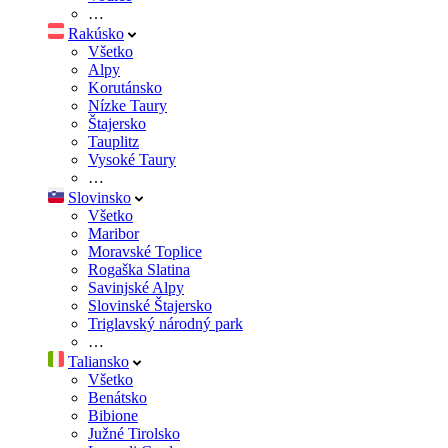
…
Rakúsko
Všetko
Alpy
Korutánsko
Nízke Taury
Štajersko
Tauplitz
Vysoké Taury
…
Slovinsko
Všetko
Maribor
Moravské Toplice
Rogaška Slatina
Savinjské Alpy
Slovinské Štajersko
Triglavský národný park
…
Taliansko
Všetko
Benátsko
Bibione
Južné Tirolsko