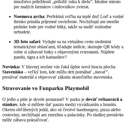
množstvo príležitostí „priložiť ruku k dielu“. Ideálne miesto
pre malých farmárov i milovníkov zvierat.
Noemova archa
: Perfektná voľba na teplé dni! Loď a vodné
ihrisko prináša príjemné osvieženie. Nechýbajú ani menšie
pirátske lode pre vodné bitky, takže sa nudiť rozhodne
nebudete.
3D foto safari
: Vydajte sa na virtuálnu cestu siedmimi
tematickými oblasťami, hľadajte indície, skenujte QR kódy a
robte si zábavné fotky s objavenými zvieratami. Nájdete
pandu, tigra a ich kamarátov?
Novinka:
V hlavnej sezóne vás čaká úplne nová hracia plocha
Stavenisko
– veľký lom, kde môžu deti pomáhať „stavať“,
presúvať materiál a objavovať zákutia skutočného staveniska.
Stravovanie vo Funparku Playmobil
O jedlo a pitie je skvele postarané! V parku je
deväť reštaurácií a
stánkov
, kde si môžete dať pauzu medzi vyvádzaním a hraním.
Okrem obľúbených jedál, ako sú čerstvé hamburgery, pizza alebo
cestoviny, nechýbajú ani zmrzlina a palacinky. Po sladkej prestávke
môže zábava pokračovať.