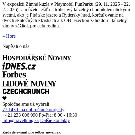
V expozícii Zimné kúzla v Playmobil FunParku (29. 11. 2025 - 22.
2. 2026) sa môžete tešiť na trblietavý kúzelný chodník tematickými
svetmi, ako je Pirátske jazero a Rytiersky hrad, korčuľovanie na
dvoch skutočných klziskách a k OB lezeckou záhradou - kúzelný
zimný zážitok pre celú rodinu.
Hore
Napísali o nás
Spoločne sme už vybrali
77 143 € na dobročinné projekty
.
+421 233 006 990
Po-Pia: 8:00 - 16:30
info@travelking.sk
Ďalšie kontakty
Zadajte e-mail pre odber noviniek