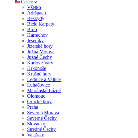
Česko
Všetko
Adršpach
Beskydy
Biele Karpaty
Brno
Harrachov
Jeseníky
Jizerské hory
Južná Morava
Južné Čechy
Karlove Vary
Krkonoše
Krušné hory
Lednice a Valtice
Luhačovice
Mariánské Lázně
Olomouc
Orlické hory
Praha
Severná Morava
Severné Čechy
Slovácko
Stredné Čechy
Valašsko