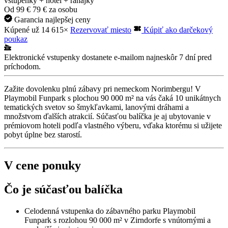
vstupenky + hotel + raňajky
Od
99 €
79 €
za osobu
Garancia najlepšej ceny
Kúpené už 14 615×
Rezervovať miesto
Kúpiť ako darčekový
poukaz
Elektronické vstupenky dostanete e-mailom najneskôr 7 dní pred
príchodom.
Zažite dovolenku plnú zábavy pri nemeckom Norimbergu! V
Playmobil Funpark s plochou 90 000 m² na vás čaká 10 unikátnych
tematických svetov so šmykľavkami, lanovými dráhami a
množstvom ďalších atrakcií. Súčasťou balíčka je aj ubytovanie v
prémiovom hoteli podľa vlastného výberu, vďaka ktorému si užijete
pobyt úplne bez starostí.
V cene ponuky
Čo je súčasťou balíčka
Celodenná vstupenka do zábavného parku Playmobil
Funpark s rozlohou 90 000 m² v Zirndorfe s vnútornými a