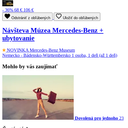
- 36%
68 €
106 €
Odstrániť z obľúbených
Uložiť do obľúbených
Návšteva Múzea Mercedes-Benz +
ubytovanie
NOVINKA
Mercedes-Benz Museum
Nemecko - Bádensko-Württembersko
1 osoba, 1 deň (až 1 deň)
Mohlo by vás zaujímať
Dovolená pro jednoho
23