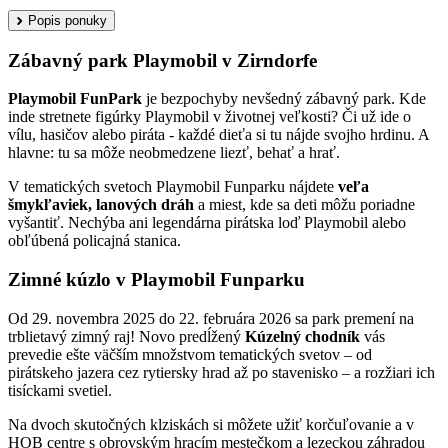
Popis ponuky
Zábavný park Playmobil v Zirndorfe
Playmobil FunPark
je bezpochyby nevšedný zábavný park. Kde
inde stretnete figúrky Playmobil v životnej veľkosti? Či už ide o
vílu, hasičov alebo piráta - každé dieťa si tu nájde svojho hrdinu. A
hlavne: tu sa môže neobmedzene liezť, behať a hrať.
V tematických svetoch Playmobil Funparku nájdete
veľa
šmykľaviek, lanových dráh
a miest, kde sa deti môžu poriadne
vyšantiť. Nechýba ani legendárna pirátska loď Playmobil alebo
obľúbená policajná stanica.
Zimné kúzlo v Playmobil Funparku
Od 29. novembra 2025 do 22. februára 2026 sa park premení na
trblietavý zimný raj! Novo predĺžený
Kúzelný chodník
vás
prevedie ešte väčším množstvom tematických svetov – od
pirátskeho jazera cez rytiersky hrad až po stavenisko – a rozžiari ich
tisíckami svetiel.
Na dvoch skutočných klziskách si môžete užiť korčuľovanie a v
HOB centre s obrovským hracím mestečkom a lezeckou záhradou