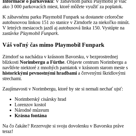
Informácie o parkovisku
: V zábavnom parku Playmobil je viac
ako 3 000 parkovacích miest, ktoré môžete využiť za poplatok.
K zábavnému parku Playmobil Funpark sa dostanete celoročne
autobusovou linkou 151 zo stanice v Zirndorfe za niekoľko minút.
V letných mesiacoch jazdí aj autobusová linka 150. Vystúpte na
zastávke
Playmobil Funpark
.
Váš voľný čas mimo Playmobil Funpark
Zirndorf sa nachádza v krásnom Bavorsku, v bezprostrednej
blízkosti
Norimbergu a Fürthe
. Objavte centrum Norimbergu a
navštívte niektoré z mnohých pamiatok v krásnom starom meste s
historickými pevnostnými hradbami
a červenými škridlovými
strechami.
Zaujímavosti v Norimbergu, ktoré by ste si nemali nechať ujsť:
Norimberský cisársky hrad
Lorenzov kostol
Národné múzeum
Krásna fontána
Na čo čakáte? Rezervujte si svoju dovolenku v Bavorsku práve
teraz!