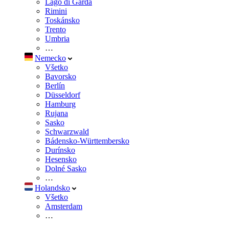
Lago di Garda
Rimini
Toskánsko
Trento
Umbria
…
Nemecko
Všetko
Bavorsko
Berlín
Düsseldorf
Hamburg
Rujana
Sasko
Schwarzwald
Bádensko-Württembersko
Durínsko
Hesensko
Dolné Sasko
…
Holandsko
Všetko
Amsterdam
…