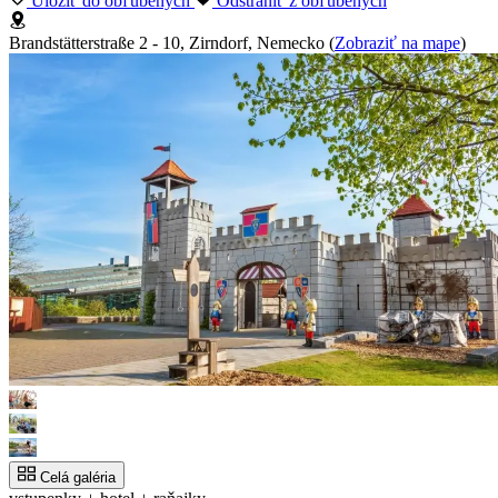
Uložiť do obľúbených
Odstrániť z obľúbených
Brandstätterstraße 2 - 10, Zirndorf, Nemecko
(
Zobraziť na mape
)
Celá galéria