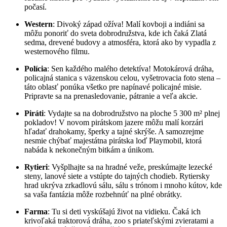
počasí.
Western
: Divoký západ ožíva! Malí kovboji a indiáni sa
môžu ponoriť do sveta dobrodružstva, kde ich čaká Zlatá
sedma, drevené budovy a atmosféra, ktorá ako by vypadla z
westernového filmu.
Polícia
: Sen každého malého detektíva! Motokárová dráha,
policajná stanica s väzenskou celou, vyšetrovacia foto stena –
táto oblasť ponúka všetko pre napínavé policajné misie.
Pripravte sa na prenasledovanie, pátranie a veľa akcie.
Piráti
: Vydajte sa na dobrodružstvo na ploche 5 300 m² plnej
pokladov! V novom pirátskom jazere môžu malí korzári
hľadať drahokamy, šperky a tajné skrýše. A samozrejme
nesmie chýbať majestátna pirátska loď Playmobil, ktorá
nabáda k nekonečným bitkám a únikom.
Rytieri
: Vyšplhajte sa na hradné veže, preskúmajte lezecké
steny, lanové siete a vstúpte do tajných chodieb. Rytiersky
hrad ukrýva zrkadlovú sálu, sálu s trónom i mnoho kútov, kde
sa vaša fantázia môže rozbehnúť na plné obrátky.
Farma
: Tu si deti vyskúšajú život na vidieku. Čaká ich
krivoľaká traktorová dráha, zoo s priateľskými zvieratami a