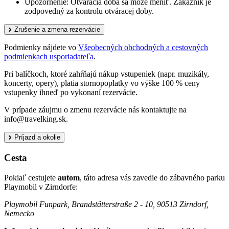
Upozornenie: Otváracia doba sa môže meniť. Zákazník je
zodpovedný za kontrolu otváracej doby.
Zrušenie a zmena rezervácie
Podmienky nájdete vo
Všeobecných obchodných a cestovných
podmienkach usporiadateľa
.
Pri balíčkoch, ktoré zahŕňajú nákup vstupeniek (napr. muzikály,
koncerty, opery), platia stornopoplatky vo výške 100 % ceny
vstupenky ihneď po vykonaní rezervácie.
V prípade záujmu o zmenu rezervácie nás kontaktujte na
info@travelking.sk.
Príjazd a okolie
Cesta
Pokiaľ cestujete
autom
, táto adresa vás zavedie do zábavného parku
Playmobil v Zirndorfe:
Playmobil Funpark, Brandstätterstraße 2 - 10, 90513 Zirndorf,
Nemecko