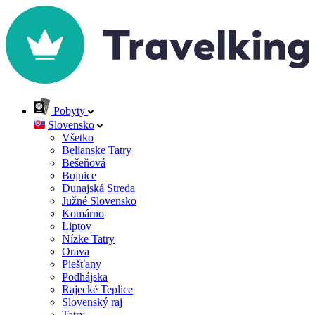
Pobyty
Slovensko
Všetko
Belianske Tatry
Bešeňová
Bojnice
Dunajská Streda
Južné Slovensko
Komárno
Liptov
Nízke Tatry
Orava
Piešťany
Podhájska
Rajecké Teplice
Slovenský raj
Tatry