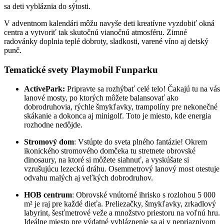
sa deti vybláznia do sýtosti.
V adventnom kalendári môžu navyše deti kreatívne vyzdobiť okná
centra a vytvoriť tak skutočnú vianočnú atmosféru. Zimné
radovánky doplnia teplé dobroty, sladkosti, varené víno aj detský
punč.
Tematické svety Playmobil Funparku
ActivePark:
Pripravte sa rozhýbať celé telo! Čakajú tu na vás
lanové mosty, po ktorých môžete balansovať ako
dobrodruhovia, rýchle šmykľavky, trampolíny pre nekonečné
skákanie a dokonca aj minigolf. Toto je miesto, kde energia
rozhodne nedôjde.
Stromový dom
: Vstúpte do sveta plného fantázie! Okrem
ikonického stromového domčeka tu stretnete obrovské
dinosaury, na ktoré si môžete siahnuť, a vyskúšate si
vzrušujúcu lezeckú dráhu. Osemmetrový lanový most otestuje
odvahu malých aj veľkých dobrodruhov.
HOB centrum
: Obrovské vnútorné ihrisko s rozlohou 5 000
m² je raj pre každé dieťa. Preliezačky, šmykľavky, zrkadlový
labyrint, šesťmetrové veže a množstvo priestoru na voľnú hru.
Ideálne miesto pre výdatné vybláznenie sa aj v nepriaznivom