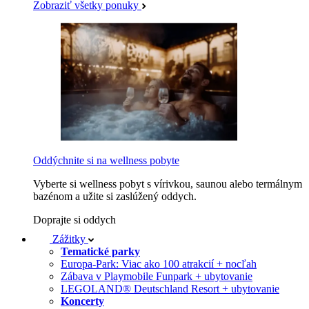
Zobraziť všetky ponuky
Oddýchnite si na wellness pobyte
Vyberte si wellness pobyt s vírivkou, saunou alebo termálnym
bazénom a užite si zaslúžený oddych.
Doprajte si oddych
Zážitky
Tematické parky
Europa-Park: Viac ako 100 atrakcií + nocľah
Zábava v Playmobile Funpark + ubytovanie
LEGOLAND® Deutschland Resort + ubytovanie
Koncerty