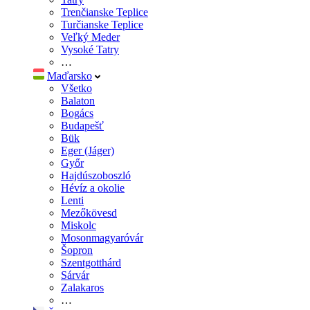
Trenčianske Teplice
Turčianske Teplice
Veľký Meder
Vysoké Tatry
…
Maďarsko
Všetko
Balaton
Bogács
Budapešť
Bük
Eger (Jáger)
Győr
Hajdúszoboszló
Hévíz a okolie
Lenti
Mezőkövesd
Miskolc
Mosonmagyaróvár
Šopron
Szentgotthárd
Sárvár
Zalakaros
…