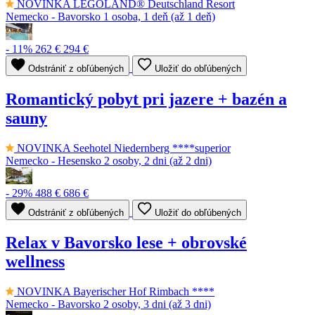
NOVINKA
LEGOLAND® Deutschland Resort
Nemecko - Bavorsko
1 osoba, 1 deň (až 1 deň)
- 11%
262 €
294 €
Odstrániť z obľúbených
Uložiť do obľúbených
Romantický pobyt pri jazere + bazén a
sauny
NOVINKA
Seehotel Niedernberg ****superior
Nemecko - Hesensko
2 osoby, 2 dni (až 2 dni)
- 29%
488 €
686 €
Odstrániť z obľúbených
Uložiť do obľúbených
Relax v Bavorsko lese + obrovské
wellness
NOVINKA
Bayerischer Hof Rimbach ****
Nemecko - Bavorsko
2 osoby, 3 dni (až 3 dni)