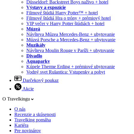
Düsseldorf: Backstreet Boys naživo + hotel
Výstavy a expozície
Filmové štúdiá Harry Potter™ + hotel
Filmové štúdiá Hra o tróny + prémiový hotel
VIP večer v Harry Potter štúdiách + hotel
Múzeá
Návšteva Múzea Mercedes-Benz + ubytovanie
Múzeá Porsche a Mercedes-Benz + ubytovanie
Muzikály
Návšteva Moulin Rouge v Paríži + ubytovanie
Divadlo
Aquaparky
Kúpele Therme Erding + prémiové ubytovanie
Vodný svet Rulantica: Vstupenky a pobyt
Darčekový poukaz
Akcie
O Travelkingu
O nás
Recenzie a skúsenosti
Travelking pomáha
Kariéra
Pre novinárov