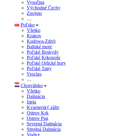
Vysočina
Východné Čechy
Znojmo
…
Poľsko
Všetko
Krakov
Kudowa-Zdrój
Baltské more
Poľské Beskydy
Poľské Krkonoše
Poľské Orlické hory
Poľské Tatry
Vroclav
…
Chorvátsko
Všetko
Dalmácia
Istria
Kvarnerský záliv
Ostrov Krk
Ostrov Pag
Severná Dalmácia
Stredná Dalmácia
Vodice