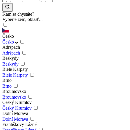
Kam sa chystáte?
Vyberte zem, oblasť...
Česko
Česko
Adršpach
Adršpach
Beskydy
Beskydy
Biele Karpaty
Biele Karpaty
Brno
Brno
Broumovsko
Broumovsko
Český Krumlov
Český Krumlov
Dolní Morava
Dolní Morava
Františkovy Lázně