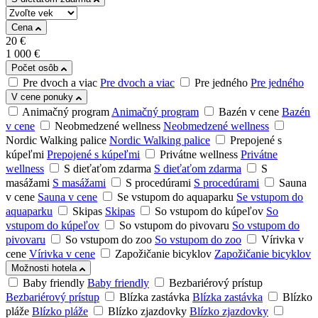
Cena
20
€
1 000
€
Počet osôb
Pre dvoch a viac
Pre dvoch a viac
Pre jedného
Pre jedného
V cene ponuky
Animačný program
Animačný program
Bazén v cene
Bazén
v cene
Neobmedzené wellness
Neobmedzené wellness
Nordic Walking palice
Nordic Walking palice
Prepojené s
kúpeľmi
Prepojené s kúpeľmi
Privátne wellness
Privátne
wellness
S dieťaťom zdarma
S dieťaťom zdarma
S
masážami
S masážami
S procedúrami
S procedúrami
Sauna
v cene
Sauna v cene
Se vstupom do aquaparku
Se vstupom do
aquaparku
Skipas
Skipas
So vstupom do kúpeľov
So
vstupom do kúpeľov
So vstupom do pivovaru
So vstupom do
pivovaru
So vstupom do zoo
So vstupom do zoo
Vírivka v
cene
Vírivka v cene
Zapožičanie bicyklov
Zapožičanie bicyklov
Možnosti hotela
Baby friendly
Baby friendly
Bezbariérový prístup
Bezbariérový prístup
Blízka zastávka
Blízka zastávka
Blízko
pláže
Blízko pláže
Blízko zjazdovky
Blízko zjazdovky