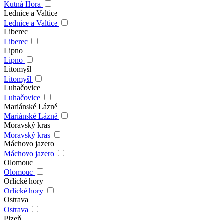
Kutná Hora
Lednice a Valtice
Lednice a Valtice
Liberec
Liberec
Lipno
Lipno
Litomyšl
Litomyšl
Luhačovice
Luhačovice
Mariánské Lázně
Mariánské Lázně
Moravský kras
Moravský kras
Máchovo jazero
Máchovo jazero
Olomouc
Olomouc
Orlické hory
Orlické hory
Ostrava
Ostrava
Plzeň