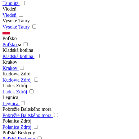
Tauplitz
Viedeň
Viedeň
Vysoké Taury
Vysoké Taury
Poľsko
Poľsko
Kladská kotlina
Kladská kotlina
Krakov
Krakov
Kudowa Zdrój
Kudowa Zdrój
Ladek Zdrój
Ladek Zdrój
Legnica
Legnica
Pobrežie Baltského mora
Pobrežie Baltského mora
Polanica Zdrój
Polanica Zdrój
Poľské Beskydy
Poľské Beskydy