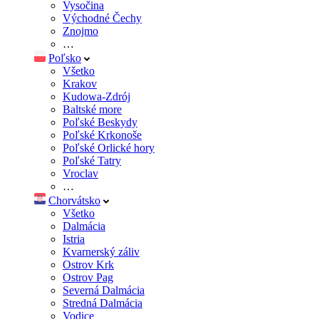
Vysočina
Východné Čechy
Znojmo
…
Poľsko
Všetko
Krakov
Kudowa-Zdrój
Baltské more
Poľské Beskydy
Poľské Krkonoše
Poľské Orlické hory
Poľské Tatry
Vroclav
…
Chorvátsko
Všetko
Dalmácia
Istria
Kvarnerský záliv
Ostrov Krk
Ostrov Pag
Severná Dalmácia
Stredná Dalmácia
Vodice