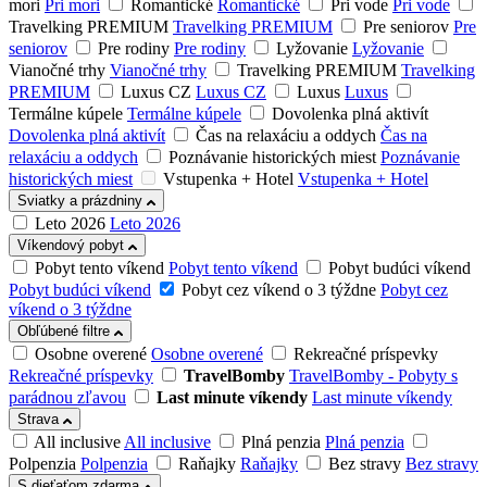
mori
Pri mori
Romantické
Romantické
Pri vode
Pri vode
Travelking PREMIUM
Travelking PREMIUM
Pre seniorov
Pre
seniorov
Pre rodiny
Pre rodiny
Lyžovanie
Lyžovanie
Vianočné trhy
Vianočné trhy
Travelking PREMIUM
Travelking
PREMIUM
Luxus CZ
Luxus CZ
Luxus
Luxus
Termálne kúpele
Termálne kúpele
Dovolenka plná aktivít
Dovolenka plná aktivít
Čas na relaxáciu a oddych
Čas na
relaxáciu a oddych
Poznávanie historických miest
Poznávanie
historických miest
Vstupenka + Hotel
Vstupenka + Hotel
Sviatky a prázdniny
Leto 2026
Leto 2026
Víkendový pobyt
Pobyt tento víkend
Pobyt tento víkend
Pobyt budúci víkend
Pobyt budúci víkend
Pobyt cez víkend o 3 týždne
Pobyt cez
víkend o 3 týždne
Obľúbené filtre
Osobne overené
Osobne overené
Rekreačné príspevky
Rekreačné príspevky
TravelBomby
TravelBomby - Pobyty s
parádnou zľavou
Last minute víkendy
Last minute víkendy
Strava
All inclusive
All inclusive
Plná penzia
Plná penzia
Polpenzia
Polpenzia
Raňajky
Raňajky
Bez stravy
Bez stravy
S dieťaťom zdarma