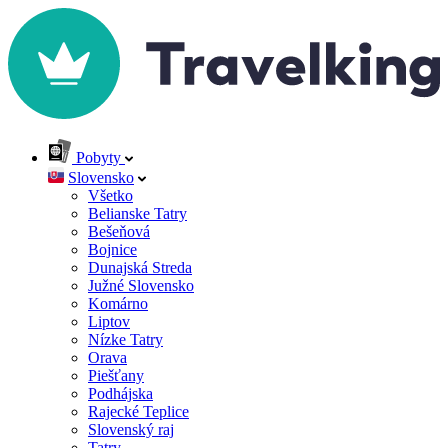
Pobyty
Slovensko
Všetko
Belianske Tatry
Bešeňová
Bojnice
Dunajská Streda
Južné Slovensko
Komárno
Liptov
Nízke Tatry
Orava
Piešťany
Podhájska
Rajecké Teplice
Slovenský raj
Tatry