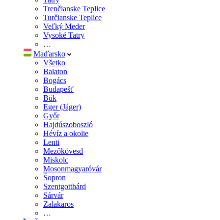
Trenčianske Teplice
Turčianske Teplice
Veľký Meder
Vysoké Tatry
…
Maďarsko
Všetko
Balaton
Bogács
Budapešť
Bük
Eger (Jáger)
Győr
Hajdúszoboszló
Hévíz a okolie
Lenti
Mezőkövesd
Miskolc
Mosonmagyaróvár
Šopron
Szentgotthárd
Sárvár
Zalakaros
…