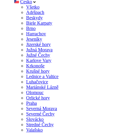
Česko
Všetko
Adršpach
Beskydy
Biele Karpaty
Brno
Harrachov
Jeseníky
Jizerské hory
Južná Morava
Južné Čechy
Karlove Vary
Krkonoše
Krušné hory
Lednice a Valtice
Luhačovice
Mariánské Lázně
Olomouc
Orlické hory
Praha
Severná Morava
Severné Čechy
Slovácko
Stredné Čechy
Valašsko