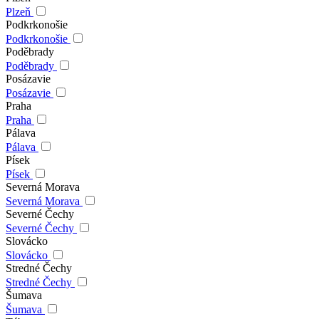
Plzeň
Podkrkonošie
Podkrkonošie
Poděbrady
Poděbrady
Posázavie
Posázavie
Praha
Praha
Pálava
Pálava
Písek
Písek
Severná Morava
Severná Morava
Severné Čechy
Severné Čechy
Slovácko
Slovácko
Stredné Čechy
Stredné Čechy
Šumava
Šumava