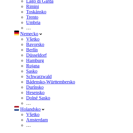
Lago di Garda
Rimini
Toskánsko
Trento
Umbria
…
Nemecko
Všetko
Bavorsko
Berlín
Düsseldorf
Hamburg
Rujana
Sasko
Schwarzwald
Bádensko-Württembersko
Durínsko
Hesensko
Dolné Sasko
…
Holandsko
Všetko
Amsterdam
…