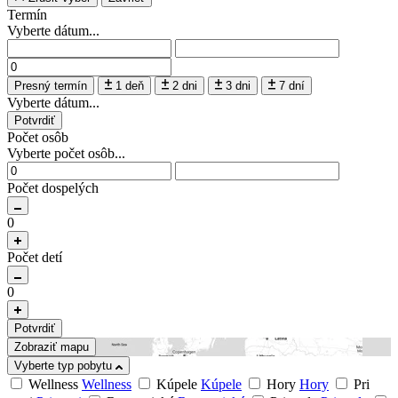
Termín
Vyberte dátum...
Presný termín
1 deň
2 dni
3 dni
7 dní
Vyberte dátum...
Potvrdiť
Počet osôb
Vyberte počet osôb...
Počet dospelých
0
Počet detí
0
Potvrdiť
Zobraziť mapu
Vyberte typ pobytu
Wellness
Wellness
Kúpele
Kúpele
Hory
Hory
Pri