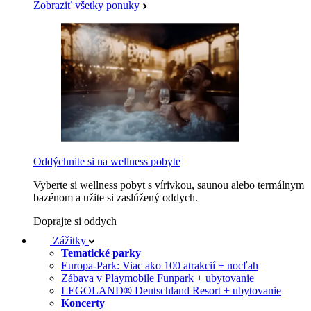
Zobraziť všetky ponuky
Oddýchnite si na wellness pobyte
Vyberte si wellness pobyt s vírivkou, saunou alebo termálnym
bazénom a užite si zaslúžený oddych.
Doprajte si oddych
Zážitky
Tematické parky
Europa-Park: Viac ako 100 atrakcií + nocľah
Zábava v Playmobile Funpark + ubytovanie
LEGOLAND® Deutschland Resort + ubytovanie
Koncerty