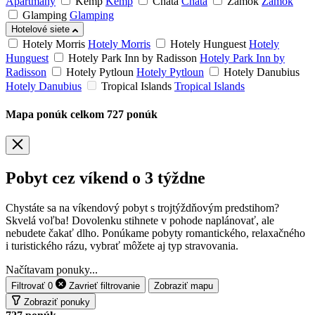
Apartmány
Kemp
Kemp
Chata
Chata
Zámok
Zámok
Glamping
Glamping
Hotelové siete
Hotely Morris
Hotely Morris
Hotely Hunguest
Hotely
Hunguest
Hotely Park Inn by Radisson
Hotely Park Inn by
Radisson
Hotely Pytloun
Hotely Pytloun
Hotely Danubius
Hotely Danubius
Tropical Islands
Tropical Islands
Mapa ponúk
celkom
727
ponúk
Pobyt cez víkend o 3 týždne
Chystáte sa na víkendový pobyt s trojtýždňovým predstihom?
Skvelá voľba! Dovolenku stihnete v pohode naplánovať, ale
nebudete čakať dlho. Ponúkame pobyty romantického, relaxačného
i turistického rázu, vybrať môžete aj typ stravovania.
Načítavam ponuky...
Filtrovať
0
Zavrieť
filtrovanie
Zobraziť mapu
Zobraziť ponuky