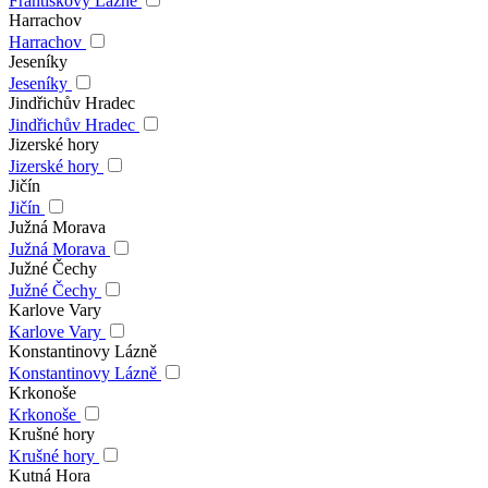
Františkovy Lázně
Harrachov
Harrachov
Jeseníky
Jeseníky
Jindřichův Hradec
Jindřichův Hradec
Jizerské hory
Jizerské hory
Jičín
Jičín
Južná Morava
Južná Morava
Južné Čechy
Južné Čechy
Karlove Vary
Karlove Vary
Konstantinovy Lázně
Konstantinovy Lázně
Krkonoše
Krkonoše
Krušné hory
Krušné hory
Kutná Hora