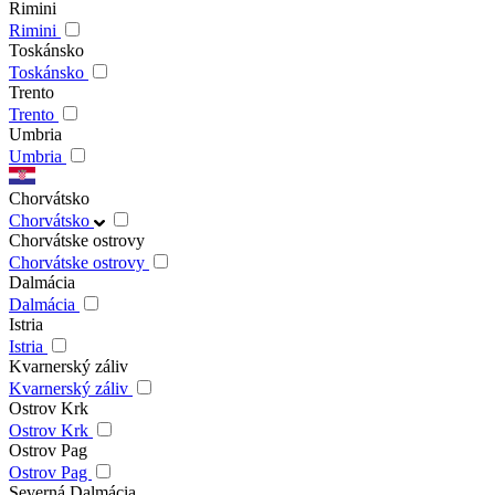
Rimini
Rimini
Toskánsko
Toskánsko
Trento
Trento
Umbria
Umbria
Chorvátsko
Chorvátsko
Chorvátske ostrovy
Chorvátske ostrovy
Dalmácia
Dalmácia
Istria
Istria
Kvarnerský záliv
Kvarnerský záliv
Ostrov Krk
Ostrov Krk
Ostrov Pag
Ostrov Pag
Severná Dalmácia