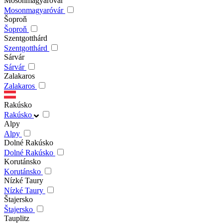
Mosonmagyaróvár
Mosonmagyaróvár
Šoproň
Šoproň
Szentgotthárd
Szentgotthárd
Sárvár
Sárvár
Zalakaros
Zalakaros
Rakúsko
Rakúsko
Alpy
Alpy
Dolné Rakúsko
Dolné Rakúsko
Korutánsko
Korutánsko
Nízké Taury
Nízké Taury
Štajersko
Štajersko
Tauplitz