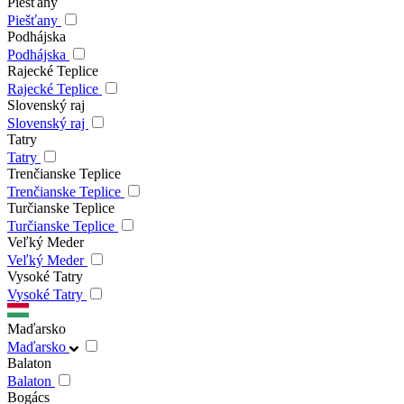
Piešťany
Piešťany
Podhájska
Podhájska
Rajecké Teplice
Rajecké Teplice
Slovenský raj
Slovenský raj
Tatry
Tatry
Trenčianske Teplice
Trenčianske Teplice
Turčianske Teplice
Turčianske Teplice
Veľký Meder
Veľký Meder
Vysoké Tatry
Vysoké Tatry
Maďarsko
Maďarsko
Balaton
Balaton
Bogács