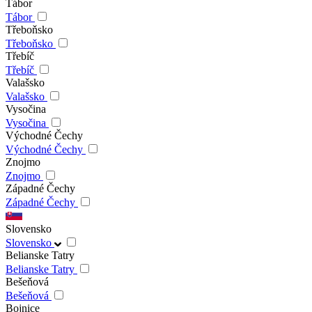
Tábor
Tábor
Třeboňsko
Třeboňsko
Třebíč
Třebíč
Valašsko
Valašsko
Vysočina
Vysočina
Východné Čechy
Východné Čechy
Znojmo
Znojmo
Západné Čechy
Západné Čechy
Slovensko
Slovensko
Belianske Tatry
Belianske Tatry
Bešeňová
Bešeňová
Bojnice