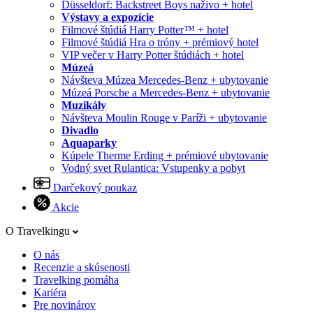
Düsseldorf: Backstreet Boys naživo + hotel
Výstavy a expozície
Filmové štúdiá Harry Potter™ + hotel
Filmové štúdiá Hra o tróny + prémiový hotel
VIP večer v Harry Potter štúdiách + hotel
Múzeá
Návšteva Múzea Mercedes-Benz + ubytovanie
Múzeá Porsche a Mercedes-Benz + ubytovanie
Muzikály
Návšteva Moulin Rouge v Paríži + ubytovanie
Divadlo
Aquaparky
Kúpele Therme Erding + prémiové ubytovanie
Vodný svet Rulantica: Vstupenky a pobyt
Darčekový poukaz
Akcie
O Travelkingu
O nás
Recenzie a skúsenosti
Travelking pomáha
Kariéra
Pre novinárov