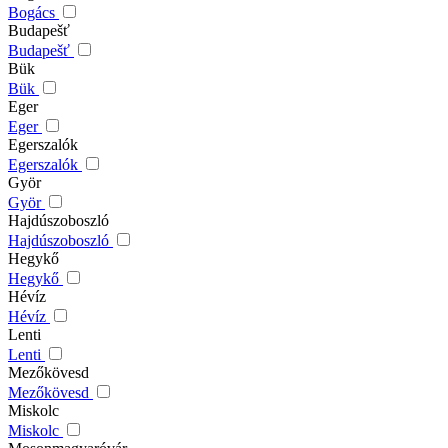
Bogács
Budapešť
Budapešť
Bük
Bük
Eger
Eger
Egerszalók
Egerszalók
Györ
Györ
Hajdúszoboszló
Hajdúszoboszló
Hegykő
Hegykő
Hévíz
Hévíz
Lenti
Lenti
Mezőkövesd
Mezőkövesd
Miskolc
Miskolc