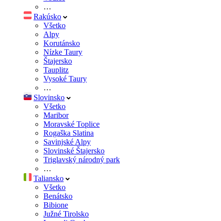
…
Rakúsko
Všetko
Alpy
Korutánsko
Nízke Taury
Štajersko
Tauplitz
Vysoké Taury
…
Slovinsko
Všetko
Maribor
Moravské Toplice
Rogaška Slatina
Savinjské Alpy
Slovinské Štajersko
Triglavský národný park
…
Taliansko
Všetko
Benátsko
Bibione
Južné Tirolsko