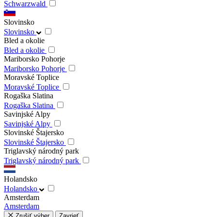
Schwarzwald
Slovinsko
Slovinsko
Bled a okolie
Bled a okolie
Mariborsko Pohorje
Mariborsko Pohorje
Moravské Toplice
Moravské Toplice
Rogaška Slatina
Rogaška Slatina
Savinjské Alpy
Savinjské Alpy
Slovinské Štajersko
Slovinské Štajersko
Triglavský národný park
Triglavský národný park
Holandsko
Holandsko
Amsterdam
Amsterdam
Zrušiť výber
Zavrieť