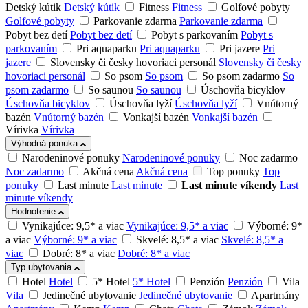
Detský kútik
Detský kútik
Fitness
Fitness
Golfové pobyty
Golfové pobyty
Parkovanie zdarma
Parkovanie zdarma
Pobyt bez detí
Pobyt bez detí
Pobyt s parkovaním
Pobyt s
parkovaním
Pri aquaparku
Pri aquaparku
Pri jazere
Pri
jazere
Slovensky či česky hovoriaci personál
Slovensky či česky
hovoriaci personál
So psom
So psom
So psom zadarmo
So
psom zadarmo
So saunou
So saunou
Úschovňa bicyklov
Úschovňa bicyklov
Úschovňa lyží
Úschovňa lyží
Vnútorný
bazén
Vnútorný bazén
Vonkajší bazén
Vonkajší bazén
Vírivka
Vírivka
Výhodná ponuka
Narodeninové ponuky
Narodeninové ponuky
Noc zadarmo
Noc zadarmo
Akčná cena
Akčná cena
Top ponuky
Top
ponuky
Last minute
Last minute
Last minute víkendy
Last
minute víkendy
Hodnotenie
Vynikajúce: 9,5* a viac
Vynikajúce: 9,5* a viac
Výborné: 9*
a viac
Výborné: 9* a viac
Skvelé: 8,5* a viac
Skvelé: 8,5* a
viac
Dobré: 8* a viac
Dobré: 8* a viac
Typ ubytovania
Hotel
Hotel
5* Hotel
5* Hotel
Penzión
Penzión
Vila
Vila
Jedinečné ubytovanie
Jedinečné ubytovanie
Apartmány