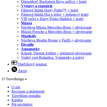
Düsseldorf: Backstreet Boys naživo + hotel
Výstavy a expozície
Filmové štúdiá Harry Potter™ + hotel
Filmové štúdiá Hra o tróny + prémiový hotel
VIP večer v Harry Potter štúdiách + hotel
Múzeá
Návšteva Múzea Mercedes-Benz + ubytovanie
Múzeá Porsche a Mercedes-Benz + ubytovanie
Muzikály
Návšteva Moulin Rouge v Paríži + ubytovanie
Divadlo
Aquaparky
Kúpele Therme Erding + prémiové ubytovanie
Vodný svet Rulantica: Vstupenky a pobyt
Darčekový poukaz
Akcie
O Travelkingu
O nás
Recenzie a skúsenosti
Travelking pomáha
Kariéra
Pre novinárov