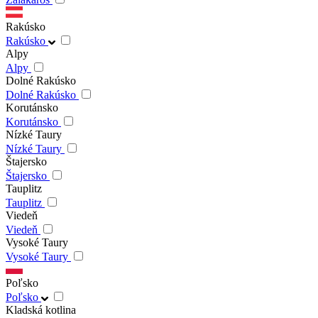
Rakúsko
Rakúsko
Alpy
Alpy
Dolné Rakúsko
Dolné Rakúsko
Korutánsko
Korutánsko
Nízké Taury
Nízké Taury
Štajersko
Štajersko
Tauplitz
Tauplitz
Viedeň
Viedeň
Vysoké Taury
Vysoké Taury
Poľsko
Poľsko
Kladská kotlina