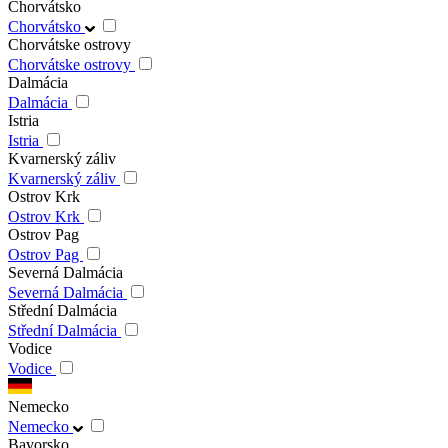
Chorvátsko
Chorvátsko
Chorvátske ostrovy
Chorvátske ostrovy
Dalmácia
Dalmácia
Istria
Istria
Kvarnerský záliv
Kvarnerský záliv
Ostrov Krk
Ostrov Krk
Ostrov Pag
Ostrov Pag
Severná Dalmácia
Severná Dalmácia
Střední Dalmácia
Střední Dalmácia
Vodice
Vodice
Nemecko
Nemecko
Bavorsko