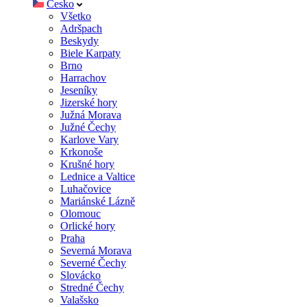
Česko
Všetko
Adršpach
Beskydy
Biele Karpaty
Brno
Harrachov
Jeseníky
Jizerské hory
Južná Morava
Južné Čechy
Karlove Vary
Krkonoše
Krušné hory
Lednice a Valtice
Luhačovice
Mariánské Lázně
Olomouc
Orlické hory
Praha
Severná Morava
Severné Čechy
Slovácko
Stredné Čechy
Valašsko