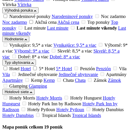
Vírivka
Vírivka
Výhodná ponuka
Narodeninové ponuky
Narodeninové ponuky
Noc zadarmo
Noc zadarmo
Akčná cena
Akčná cena
Top ponuky
Top
ponuky
Last minute
Last minute
Last minute víkendy
Last
minute víkendy
Hodnotenie
Vynikajúce: 9,5* a viac
Vynikajúce: 9,5* a viac
Výborné: 9*
a viac
Výborné: 9* a viac
Skvelé: 8,5* a viac
Skvelé: 8,5* a
viac
Dobré: 8* a viac
Dobré: 8* a viac
Typ ubytovania
Hotel
Hotel
5* Hotel
5* Hotel
Penzión
Penzión
Vila
Vila
Jedinečné ubytovanie
Jedinečné ubytovanie
Apartmány
Apartmány
Kemp
Kemp
Chata
Chata
Zámok
Zámok
Glamping
Glamping
Hotelové siete
Hotely Morris
Hotely Morris
Hotely Hunguest
Hotely
Hunguest
Hotely Park Inn by Radisson
Hotely Park Inn by
Radisson
Hotely Pytloun
Hotely Pytloun
Hotely Danubius
Hotely Danubius
Tropical Islands
Tropical Islands
Mapa ponúk
celkom
19
ponúk