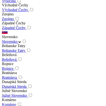
Vysočina
Východné Čechy
Východné Čechy
Znojmo
Znojmo
Západné Čechy
Západné Čechy
Slovensko
Slovensko
Belianske Tatry
Belianske Tatry
Bešeňová
Bešeňová
Bojnice
Bojnice
Bratislava
Bratislava
Dunajská Streda
Dunajská Streda
Južné Slovensko
Južné Slovensko
Komárno
Komárno