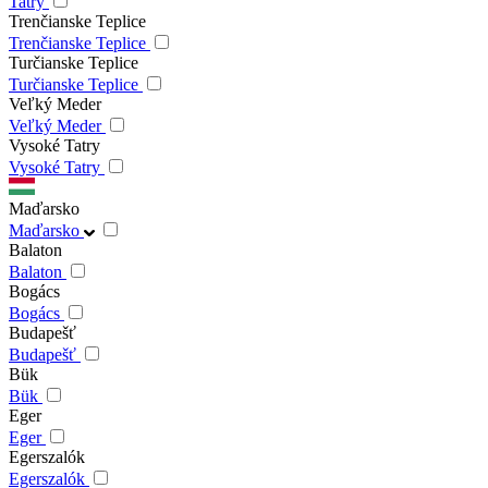
Tatry
Trenčianske Teplice
Trenčianske Teplice
Turčianske Teplice
Turčianske Teplice
Veľký Meder
Veľký Meder
Vysoké Tatry
Vysoké Tatry
Maďarsko
Maďarsko
Balaton
Balaton
Bogács
Bogács
Budapešť
Budapešť
Bük
Bük
Eger
Eger
Egerszalók
Egerszalók