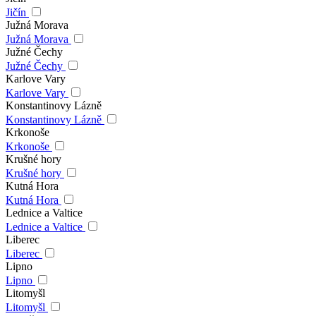
Jičín
Južná Morava
Južná Morava
Južné Čechy
Južné Čechy
Karlove Vary
Karlove Vary
Konstantinovy Lázně
Konstantinovy Lázně
Krkonoše
Krkonoše
Krušné hory
Krušné hory
Kutná Hora
Kutná Hora
Lednice a Valtice
Lednice a Valtice
Liberec
Liberec
Lipno
Lipno
Litomyšl
Litomyšl