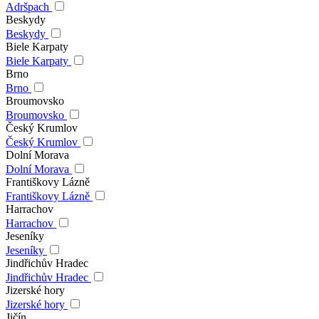
Adršpach
Beskydy
Beskydy
Biele Karpaty
Biele Karpaty
Brno
Brno
Broumovsko
Broumovsko
Český Krumlov
Český Krumlov
Dolní Morava
Dolní Morava
Františkovy Lázně
Františkovy Lázně
Harrachov
Harrachov
Jeseníky
Jeseníky
Jindřichův Hradec
Jindřichův Hradec
Jizerské hory
Jizerské hory
Jičín