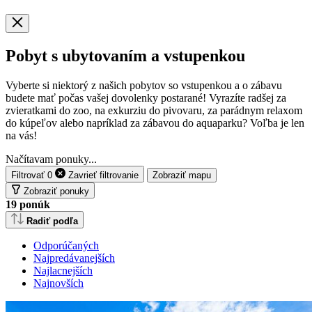
Pobyt s ubytovaním a vstupenkou
Vyberte si niektorý z našich pobytov so vstupenkou a o zábavu
budete mať počas vašej dovolenky postarané! Vyrazíte radšej za
zvieratkami do zoo, na exkurziu do pivovaru, za parádnym relaxom
do kúpeľov alebo napríklad za zábavou do aquaparku? Voľba je len
na vás!
Načítavam ponuky...
Filtrovať
0
Zavrieť
filtrovanie
Zobraziť mapu
Zobraziť ponuky
19
ponúk
Radiť podľa
Odporúčaných
Najpredávanejších
Najlacnejších
Najnovších