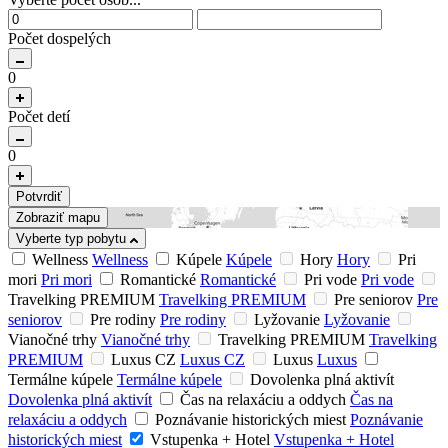
Počet dospelých
0
Počet detí
0
Potvrdiť
Zobraziť mapu
Vyberte typ pobytu
Wellness
Wellness
Kúpele
Kúpele
Hory
Hory
Pri
mori
Pri mori
Romantické
Romantické
Pri vode
Pri vode
Travelking PREMIUM
Travelking PREMIUM
Pre seniorov
Pre
seniorov
Pre rodiny
Pre rodiny
Lyžovanie
Lyžovanie
Vianočné trhy
Vianočné trhy
Travelking PREMIUM
Travelking
PREMIUM
Luxus CZ
Luxus CZ
Luxus
Luxus
Termálne kúpele
Termálne kúpele
Dovolenka plná aktivít
Dovolenka plná aktivít
Čas na relaxáciu a oddych
Čas na
relaxáciu a oddych
Poznávanie historických miest
Poznávanie
historických miest
Vstupenka + Hotel
Vstupenka + Hotel