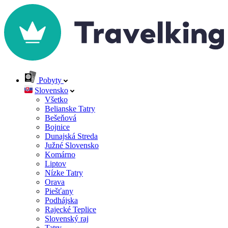
Pobyty
Slovensko
Všetko
Belianske Tatry
Bešeňová
Bojnice
Dunajská Streda
Južné Slovensko
Komárno
Liptov
Nízke Tatry
Orava
Piešťany
Podhájska
Rajecké Teplice
Slovenský raj
Tatry