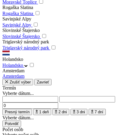
Moravské Toplice
Rogaška Slatina
Rogaška Slatina
Savinjské Alpy
Savinjské Alpy
Slovinské Štajersko
Slovinské Štajersko
Triglavský národný park
Triglavský národný park
Holandsko
Holandsko
Amsterdam
Amsterdam
Zrušiť výber
Zavrieť
Termín
Vyberte dátum...
Presný termín
1 deň
2 dni
3 dni
7 dní
Vyberte dátum...
Potvrdiť
Počet osôb
Vyberte počet osôb...