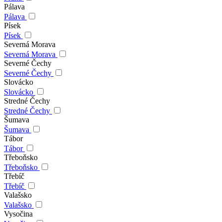
Pálava
Pálava
Písek
Písek
Severná Morava
Severná Morava
Severné Čechy
Severné Čechy
Slovácko
Slovácko
Stredné Čechy
Stredné Čechy
Šumava
Šumava
Tábor
Tábor
Třeboňsko
Třeboňsko
Třebíč
Třebíč
Valašsko
Valašsko
Vysočina