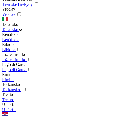
Těšínske Beskydy
Vroclav
Vroclav
Taliansko
Taliansko
Benátsko
Benátsko
Bibione
Bibione
Južné Tirolsko
Južné Tirolsko
Lago di Garda
Lago di Garda
Rimini
Rimini
Toskánsko
Toskánsko
Trento
Trento
Umbria
Umbria