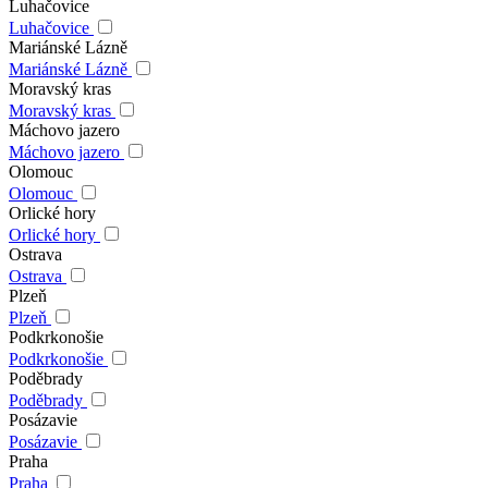
Luhačovice
Luhačovice
Mariánské Lázně
Mariánské Lázně
Moravský kras
Moravský kras
Máchovo jazero
Máchovo jazero
Olomouc
Olomouc
Orlické hory
Orlické hory
Ostrava
Ostrava
Plzeň
Plzeň
Podkrkonošie
Podkrkonošie
Poděbrady
Poděbrady
Posázavie
Posázavie
Praha
Praha