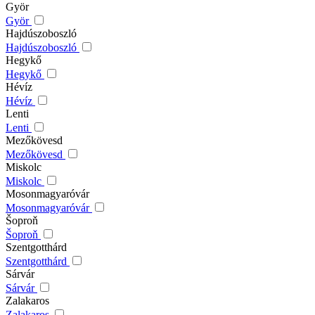
Györ
Györ
Hajdúszoboszló
Hajdúszoboszló
Hegykő
Hegykő
Hévíz
Hévíz
Lenti
Lenti
Mezőkövesd
Mezőkövesd
Miskolc
Miskolc
Mosonmagyaróvár
Mosonmagyaróvár
Šoproň
Šoproň
Szentgotthárd
Szentgotthárd
Sárvár
Sárvár
Zalakaros
Zalakaros