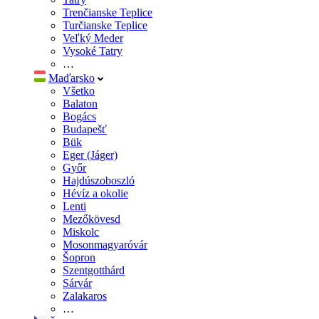
Trenčianske Teplice
Turčianske Teplice
Veľký Meder
Vysoké Tatry
…
Maďarsko
Všetko
Balaton
Bogács
Budapešť
Bük
Eger (Jáger)
Győr
Hajdúszoboszló
Hévíz a okolie
Lenti
Mezőkövesd
Miskolc
Mosonmagyaróvár
Šopron
Szentgotthárd
Sárvár
Zalakaros
…