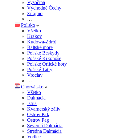
Vysočina
Východné Čechy
Znojmo
…
Poľsko
Všetko
Krakov
Kudowa-Zdrój
Baltské more
Poľské Beskydy
Poľské Krkonoše
Poľské Orlické hory
Poľské Tatry
Vroclav
…
Chorvátsko
Všetko
Dalmácia
Istria
Kvarnerský záliv
Ostrov Krk
Ostrov Pag
Severná Dalmácia
Stredná Dalmácia
Vodice