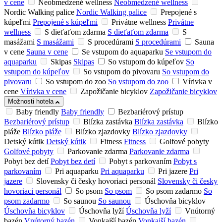
v cene
Neobmedzené wellness
Neobmedzené wellness
Nordic Walking palice
Nordic Walking palice
Prepojené s
kúpeľmi
Prepojené s kúpeľmi
Privátne wellness
Privátne
wellness
S dieťaťom zdarma
S dieťaťom zdarma
S
masážami
S masážami
S procedúrami
S procedúrami
Sauna
v cene
Sauna v cene
Se vstupom do aquaparku
Se vstupom do
aquaparku
Skipas
Skipas
So vstupom do kúpeľov
So
vstupom do kúpeľov
So vstupom do pivovaru
So vstupom do
pivovaru
So vstupom do zoo
So vstupom do zoo
Vírivka v
cene
Vírivka v cene
Zapožičanie bicyklov
Zapožičanie bicyklov
Možnosti hotela
Baby friendly
Baby friendly
Bezbariérový prístup
Bezbariérový prístup
Blízka zastávka
Blízka zastávka
Blízko
pláže
Blízko pláže
Blízko zjazdovky
Blízko zjazdovky
Detský kútik
Detský kútik
Fitness
Fitness
Golfové pobyty
Golfové pobyty
Parkovanie zdarma
Parkovanie zdarma
Pobyt bez detí
Pobyt bez detí
Pobyt s parkovaním
Pobyt s
parkovaním
Pri aquaparku
Pri aquaparku
Pri jazere
Pri
jazere
Slovensky či česky hovoriaci personál
Slovensky či česky
hovoriaci personál
So psom
So psom
So psom zadarmo
So
psom zadarmo
So saunou
So saunou
Úschovňa bicyklov
Úschovňa bicyklov
Úschovňa lyží
Úschovňa lyží
Vnútorný
bazén
Vnútorný bazén
Vonkajší bazén
Vonkajší bazén