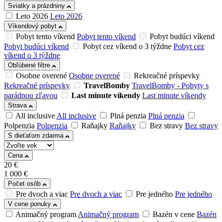
Sviatky a prázdniny
Leto 2026
Leto 2026
Víkendový pobyt
Pobyt tento víkend
Pobyt tento víkend
Pobyt budúci víkend
Pobyt budúci víkend
Pobyt cez víkend o 3 týždne
Pobyt cez
víkend o 3 týždne
Obľúbené filtre
Osobne overené
Osobne overené
Rekreačné príspevky
Rekreačné príspevky
TravelBomby
TravelBomby - Pobyty s
parádnou zľavou
Last minute víkendy
Last minute víkendy
Strava
All inclusive
All inclusive
Plná penzia
Plná penzia
Polpenzia
Polpenzia
Raňajky
Raňajky
Bez stravy
Bez stravy
S dieťaťom zdarma
Cena
20
€
1 000
€
Počet osôb
Pre dvoch a viac
Pre dvoch a viac
Pre jedného
Pre jedného
V cene ponuky
Animačný program
Animačný program
Bazén v cene
Bazén