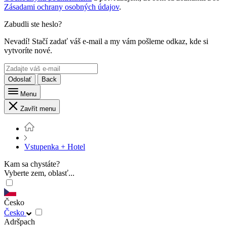
Zásadami ochrany osobných údajov
.
Zabudli ste heslo?
Nevadí! Stačí zadať váš e-mail a my vám pošleme odkaz, kde si
vytvoríte nové.
Odoslať
Back
Menu
Zavřít menu
Vstupenka + Hotel
Kam sa chystáte?
Vyberte zem, oblasť...
Česko
Česko
Adršpach