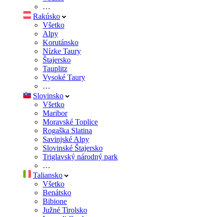
…
Rakúsko
Všetko
Alpy
Korutánsko
Nízke Taury
Štajersko
Tauplitz
Vysoké Taury
…
Slovinsko
Všetko
Maribor
Moravské Toplice
Rogaška Slatina
Savinjské Alpy
Slovinské Štajersko
Triglavský národný park
…
Taliansko
Všetko
Benátsko
Bibione
Južné Tirolsko