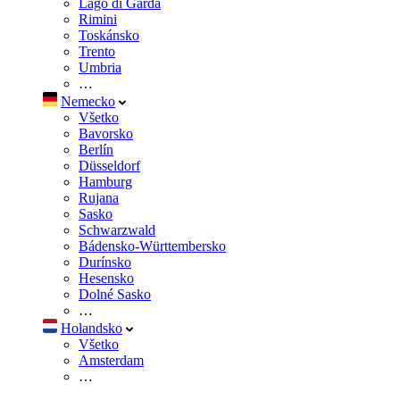
Lago di Garda
Rimini
Toskánsko
Trento
Umbria
…
Nemecko
Všetko
Bavorsko
Berlín
Düsseldorf
Hamburg
Rujana
Sasko
Schwarzwald
Bádensko-Württembersko
Durínsko
Hesensko
Dolné Sasko
…
Holandsko
Všetko
Amsterdam
…