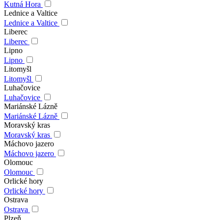
Kutná Hora
Lednice a Valtice
Lednice a Valtice
Liberec
Liberec
Lipno
Lipno
Litomyšl
Litomyšl
Luhačovice
Luhačovice
Mariánské Lázně
Mariánské Lázně
Moravský kras
Moravský kras
Máchovo jazero
Máchovo jazero
Olomouc
Olomouc
Orlické hory
Orlické hory
Ostrava
Ostrava
Plzeň