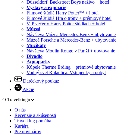
Düsseldorf: Backstreet Boys naživo + hotel
Výstavy a expozície
Filmové štúdiá Harry Potter™ + hotel
Filmové štúdiá Hra o tróny + prémiový hotel
VIP večer v Harry Potter štúdiách + hotel
Múzeá
Návšteva Múzea Mercedes-Benz + ubytovanie
Múzeá Porsche a Mercedes-Benz + ubytovanie
Muzikály
Návšteva Moulin Rouge v Paríži + ubytovanie
Divadlo
Aquaparky
Kúpele Therme Erding + prémiové ubytovanie
Vodný svet Rulantica: Vstupenky a pobyt
Darčekový poukaz
Akcie
O Travelkingu
O nás
Recenzie a skúsenosti
Travelking pomáha
Kariéra
Pre novinárov