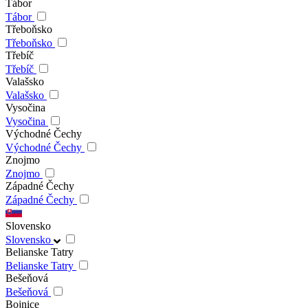
Tábor
Tábor
Třeboňsko
Třeboňsko
Třebíč
Třebíč
Valašsko
Valašsko
Vysočina
Vysočina
Východné Čechy
Východné Čechy
Znojmo
Znojmo
Západné Čechy
Západné Čechy
Slovensko
Slovensko
Belianske Tatry
Belianske Tatry
Bešeňová
Bešeňová
Bojnice