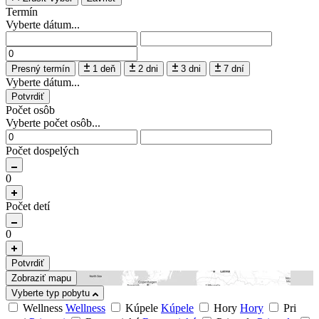
Termín
Vyberte dátum...
Presný termín
1 deň
2 dni
3 dni
7 dní
Vyberte dátum...
Potvrdiť
Počet osôb
Vyberte počet osôb...
Počet dospelých
0
Počet detí
0
Potvrdiť
Zobraziť mapu
Vyberte typ pobytu
Wellness
Wellness
Kúpele
Kúpele
Hory
Hory
Pri