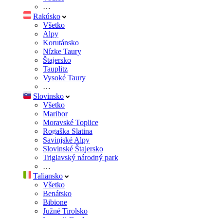
…
Rakúsko
Všetko
Alpy
Korutánsko
Nízke Taury
Štajersko
Tauplitz
Vysoké Taury
…
Slovinsko
Všetko
Maribor
Moravské Toplice
Rogaška Slatina
Savinjské Alpy
Slovinské Štajersko
Triglavský národný park
…
Taliansko
Všetko
Benátsko
Bibione
Južné Tirolsko