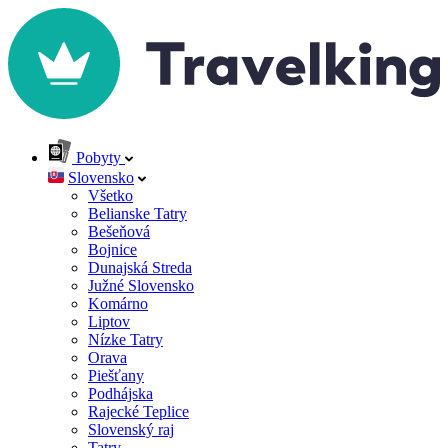
Pobyty
Slovensko
Všetko
Belianske Tatry
Bešeňová
Bojnice
Dunajská Streda
Južné Slovensko
Komárno
Liptov
Nízke Tatry
Orava
Piešťany
Podhájska
Rajecké Teplice
Slovenský raj
Tatry