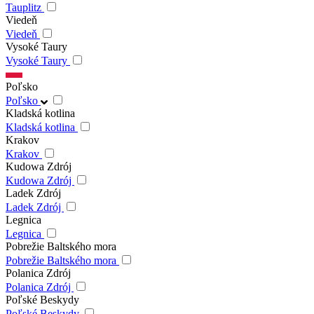
Tauplitz
Viedeň
Viedeň
Vysoké Taury
Vysoké Taury
Poľsko
Poľsko
Kladská kotlina
Kladská kotlina
Krakov
Krakov
Kudowa Zdrój
Kudowa Zdrój
Ladek Zdrój
Ladek Zdrój
Legnica
Legnica
Pobrežie Baltského mora
Pobrežie Baltského mora
Polanica Zdrój
Polanica Zdrój
Poľské Beskydy
Poľské Beskydy