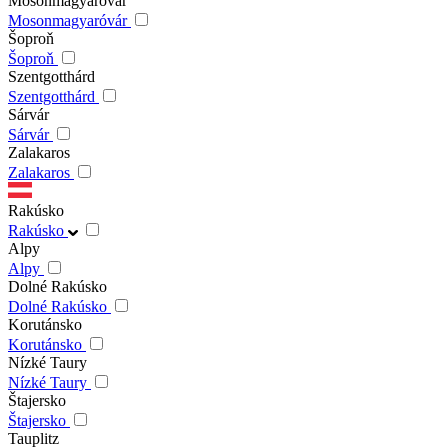
Mosonmagyaróvár
Mosonmagyaróvár
Šoproň
Šoproň
Szentgotthárd
Szentgotthárd
Sárvár
Sárvár
Zalakaros
Zalakaros
Rakúsko
Rakúsko
Alpy
Alpy
Dolné Rakúsko
Dolné Rakúsko
Korutánsko
Korutánsko
Nízké Taury
Nízké Taury
Štajersko
Štajersko
Tauplitz