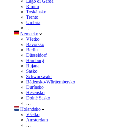
Lago di Garda
Rimini
Toskánsko
Trento
Umbria
…
Nemecko
Všetko
Bavorsko
Berlín
Düsseldorf
Hamburg
Rujana
Sasko
Schwarzwald
Bádensko-Württembersko
Durínsko
Hesensko
Dolné Sasko
…
Holandsko
Všetko
Amsterdam
…