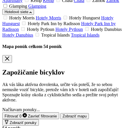
Apartmány
Kemp
Kemp
Chata
Chata
Zámok
Zámok
Glamping
Glamping
Hotelové siete
Hotely Morris
Hotely Morris
Hotely Hunguest
Hotely
Hunguest
Hotely Park Inn by Radisson
Hotely Park Inn by
Radisson
Hotely Pytloun
Hotely Pytloun
Hotely Danubius
Hotely Danubius
Tropical Islands
Tropical Islands
Mapa ponúk
celkom
54
ponúk
Zapožičanie bicyklov
Ak vás láka aktívna dovolenka, určite vás poteší, že so sebou
nemusíte voziť bicykle, pretože vám ich v hoteli radi zapožičajú!
Spoznajte krásy okolia z cyklistického sedla a prežite svoj pobyt
aktívne.
Načítavam ponuky...
Filtrovať
0
Zavrieť
filtrovanie
Zobraziť mapu
Zobraziť ponuky