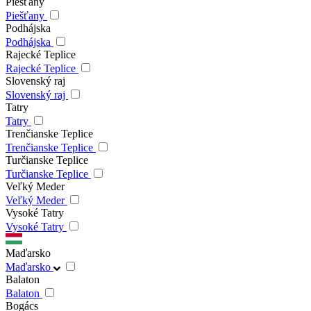
Piešťany
Piešťany
Podhájska
Podhájska
Rajecké Teplice
Rajecké Teplice
Slovenský raj
Slovenský raj
Tatry
Tatry
Trenčianske Teplice
Trenčianske Teplice
Turčianske Teplice
Turčianske Teplice
Veľký Meder
Veľký Meder
Vysoké Tatry
Vysoké Tatry
Maďarsko
Maďarsko
Balaton
Balaton
Bogács