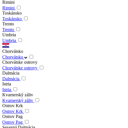
Rimini
Rimini
Toskánsko
Toskánsko
Trento
Trento
Umbria
Umbria
Chorvátsko
Chorvátsko
Chorvátske ostrovy
Chorvátske ostrovy
Dalmácia
Dalmácia
Istria
Istria
Kvarnerský záliv
Kvarnerský záliv
Ostrov Krk
Ostrov Krk
Ostrov Pag
Ostrov Pag
Severná Dalmácia