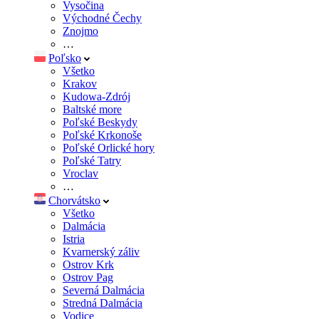
Vysočina
Východné Čechy
Znojmo
…
Poľsko
Všetko
Krakov
Kudowa-Zdrój
Baltské more
Poľské Beskydy
Poľské Krkonoše
Poľské Orlické hory
Poľské Tatry
Vroclav
…
Chorvátsko
Všetko
Dalmácia
Istria
Kvarnerský záliv
Ostrov Krk
Ostrov Pag
Severná Dalmácia
Stredná Dalmácia
Vodice