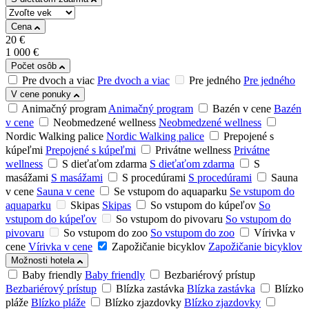
Cena
20
€
1 000
€
Počet osôb
Pre dvoch a viac
Pre dvoch a viac
Pre jedného
Pre jedného
V cene ponuky
Animačný program
Animačný program
Bazén v cene
Bazén
v cene
Neobmedzené wellness
Neobmedzené wellness
Nordic Walking palice
Nordic Walking palice
Prepojené s
kúpeľmi
Prepojené s kúpeľmi
Privátne wellness
Privátne
wellness
S dieťaťom zdarma
S dieťaťom zdarma
S
masážami
S masážami
S procedúrami
S procedúrami
Sauna
v cene
Sauna v cene
Se vstupom do aquaparku
Se vstupom do
aquaparku
Skipas
Skipas
So vstupom do kúpeľov
So
vstupom do kúpeľov
So vstupom do pivovaru
So vstupom do
pivovaru
So vstupom do zoo
So vstupom do zoo
Vírivka v
cene
Vírivka v cene
Zapožičanie bicyklov
Zapožičanie bicyklov
Možnosti hotela
Baby friendly
Baby friendly
Bezbariérový prístup
Bezbariérový prístup
Blízka zastávka
Blízka zastávka
Blízko
pláže
Blízko pláže
Blízko zjazdovky
Blízko zjazdovky