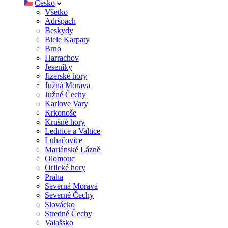
Česko
Všetko
Adršpach
Beskydy
Biele Karpaty
Brno
Harrachov
Jeseníky
Jizerské hory
Južná Morava
Južné Čechy
Karlove Vary
Krkonoše
Krušné hory
Lednice a Valtice
Luhačovice
Mariánské Lázně
Olomouc
Orlické hory
Praha
Severná Morava
Severné Čechy
Slovácko
Stredné Čechy
Valašsko