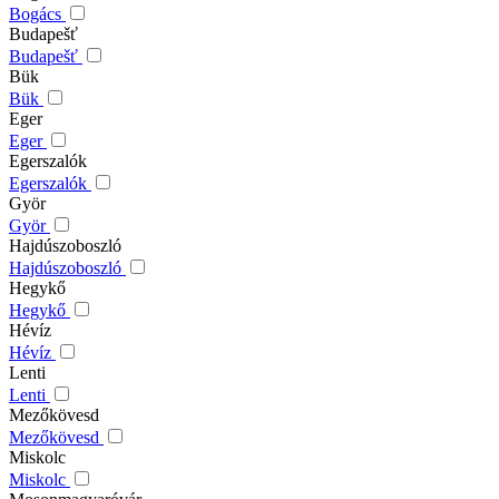
Bogács
Budapešť
Budapešť
Bük
Bük
Eger
Eger
Egerszalók
Egerszalók
Györ
Györ
Hajdúszoboszló
Hajdúszoboszló
Hegykő
Hegykő
Hévíz
Hévíz
Lenti
Lenti
Mezőkövesd
Mezőkövesd
Miskolc
Miskolc