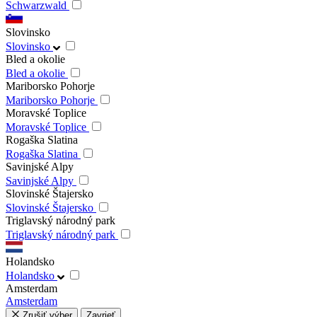
Schwarzwald
Slovinsko
Slovinsko
Bled a okolie
Bled a okolie
Mariborsko Pohorje
Mariborsko Pohorje
Moravské Toplice
Moravské Toplice
Rogaška Slatina
Rogaška Slatina
Savinjské Alpy
Savinjské Alpy
Slovinské Štajersko
Slovinské Štajersko
Triglavský národný park
Triglavský národný park
Holandsko
Holandsko
Amsterdam
Amsterdam
Zrušiť výber
Zavrieť