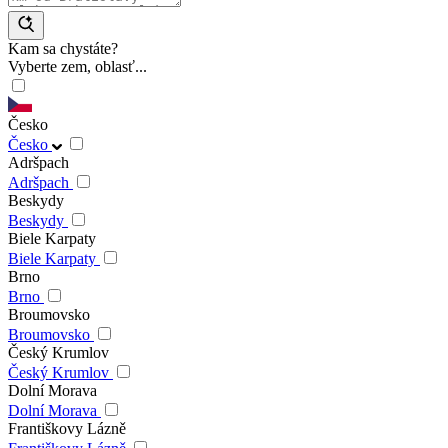
Kam sa chystáte?
Vyberte zem, oblasť...
Česko
Česko
Adršpach
Adršpach
Beskydy
Beskydy
Biele Karpaty
Biele Karpaty
Brno
Brno
Broumovsko
Broumovsko
Český Krumlov
Český Krumlov
Dolní Morava
Dolní Morava
Františkovy Lázně