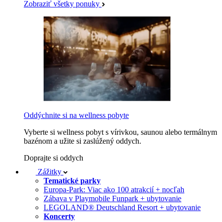
Zobraziť všetky ponuky
Oddýchnite si na wellness pobyte
Vyberte si wellness pobyt s vírivkou, saunou alebo termálnym
bazénom a užite si zaslúžený oddych.
Doprajte si oddych
Zážitky
Tematické parky
Europa-Park: Viac ako 100 atrakcií + nocľah
Zábava v Playmobile Funpark + ubytovanie
LEGOLAND® Deutschland Resort + ubytovanie
Koncerty