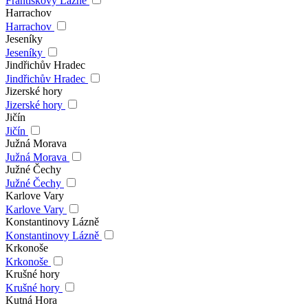
Františkovy Lázně
Harrachov
Harrachov
Jeseníky
Jeseníky
Jindřichův Hradec
Jindřichův Hradec
Jizerské hory
Jizerské hory
Jičín
Jičín
Južná Morava
Južná Morava
Južné Čechy
Južné Čechy
Karlove Vary
Karlove Vary
Konstantinovy Lázně
Konstantinovy Lázně
Krkonoše
Krkonoše
Krušné hory
Krušné hory
Kutná Hora