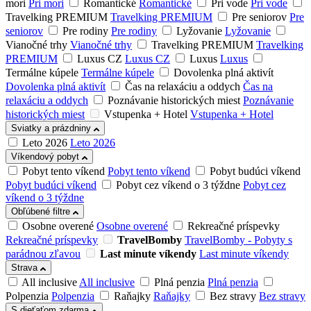
mori
Pri mori
Romantické
Romantické
Pri vode
Pri vode
Travelking PREMIUM
Travelking PREMIUM
Pre seniorov
Pre
seniorov
Pre rodiny
Pre rodiny
Lyžovanie
Lyžovanie
Vianočné trhy
Vianočné trhy
Travelking PREMIUM
Travelking
PREMIUM
Luxus CZ
Luxus CZ
Luxus
Luxus
Termálne kúpele
Termálne kúpele
Dovolenka plná aktivít
Dovolenka plná aktivít
Čas na relaxáciu a oddych
Čas na
relaxáciu a oddych
Poznávanie historických miest
Poznávanie
historických miest
Vstupenka + Hotel
Vstupenka + Hotel
Sviatky a prázdniny
Leto 2026
Leto 2026
Víkendový pobyt
Pobyt tento víkend
Pobyt tento víkend
Pobyt budúci víkend
Pobyt budúci víkend
Pobyt cez víkend o 3 týždne
Pobyt cez
víkend o 3 týždne
Obľúbené filtre
Osobne overené
Osobne overené
Rekreačné príspevky
Rekreačné príspevky
TravelBomby
TravelBomby - Pobyty s
parádnou zľavou
Last minute víkendy
Last minute víkendy
Strava
All inclusive
All inclusive
Plná penzia
Plná penzia
Polpenzia
Polpenzia
Raňajky
Raňajky
Bez stravy
Bez stravy
S dieťaťom zdarma