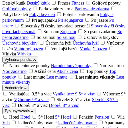
Detský kútik
Detský kútik
Fitness
Fitness
Golfové pobyty
Golfové pobyty
Parkovanie zdarma
Parkovanie zdarma
Pobyt bez detí
Pobyt bez detí
Pobyt s parkovaním
Pobyt s
parkovaním
Pri aquaparku
Pri aquaparku
Pri jazere
Pri
jazere
Slovensky či česky hovoriaci personál
Slovensky či česky
hovoriaci personál
So psom
So psom
So psom zadarmo
So
psom zadarmo
So saunou
So saunou
Úschovňa bicyklov
Úschovňa bicyklov
Úschovňa lyží
Úschovňa lyží
Vnútorný
bazén
Vnútorný bazén
Vonkajší bazén
Vonkajší bazén
Vírivka
Vírivka
Výhodná ponuka
Narodeninové ponuky
Narodeninové ponuky
Noc zadarmo
Noc zadarmo
Akčná cena
Akčná cena
Top ponuky
Top
ponuky
Last minute
Last minute
Last minute víkendy
Last
minute víkendy
Hodnotenie
Vynikajúce: 9,5* a viac
Vynikajúce: 9,5* a viac
Výborné: 9*
a viac
Výborné: 9* a viac
Skvelé: 8,5* a viac
Skvelé: 8,5* a
viac
Dobré: 8* a viac
Dobré: 8* a viac
Typ ubytovania
Hotel
Hotel
5* Hotel
5* Hotel
Penzión
Penzión
Vila
Vila
Jedinečné ubytovanie
Jedinečné ubytovanie
Apartmány