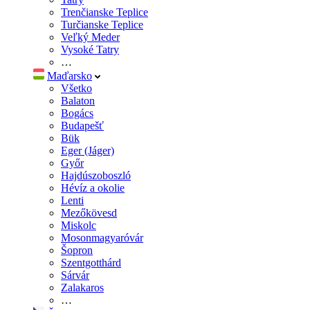
Trenčianske Teplice
Turčianske Teplice
Veľký Meder
Vysoké Tatry
…
Maďarsko
Všetko
Balaton
Bogács
Budapešť
Bük
Eger (Jáger)
Győr
Hajdúszoboszló
Hévíz a okolie
Lenti
Mezőkövesd
Miskolc
Mosonmagyaróvár
Šopron
Szentgotthárd
Sárvár
Zalakaros
…