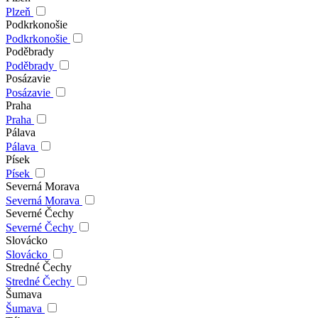
Plzeň
Podkrkonošie
Podkrkonošie
Poděbrady
Poděbrady
Posázavie
Posázavie
Praha
Praha
Pálava
Pálava
Písek
Písek
Severná Morava
Severná Morava
Severné Čechy
Severné Čechy
Slovácko
Slovácko
Stredné Čechy
Stredné Čechy
Šumava
Šumava