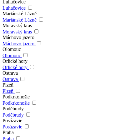
Luhačovice
Luhačovice
Mariánské Lázně
Mariánské Lázně
Moravský kras
Moravský kras
Máchovo jazero
Máchovo jazero
Olomouc
Olomouc
Orlické hory
Orlické hory
Ostrava
Ostrava
Plzeň
Plzeň
Podkrkonošie
Podkrkonošie
Poděbrady
Poděbrady
Posázavie
Posázavie
Praha
Praha