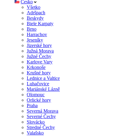
Česko
Všetko
Adršpach
Beskydy
Biele Karpaty
Brno
Harrachov
Jeseníky
Jizerské hory
Južná Morava
Južné Čechy
Karlove Vary
Krkonoše
Krušné hory
Lednice a Valtice
Luhačovice
Mariánské Lázně
Olomouc
Orlické hory
Praha
Severná Morava
Severné Čechy
Slovácko
Stredné Čechy
Valašsko