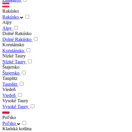
Rakúsko
Rakúsko
Alpy
Alpy
Dolné Rakúsko
Dolné Rakúsko
Korutánsko
Korutánsko
Nízké Taury
Nízké Taury
Štajersko
Štajersko
Tauplitz
Tauplitz
Viedeň
Viedeň
Vysoké Taury
Vysoké Taury
Poľsko
Poľsko
Kladská kotlina