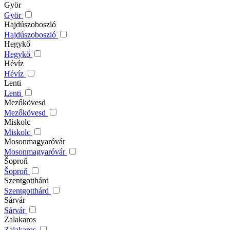
Györ
Györ
Hajdúszoboszló
Hajdúszoboszló
Hegykő
Hegykő
Hévíz
Hévíz
Lenti
Lenti
Mezőkövesd
Mezőkövesd
Miskolc
Miskolc
Mosonmagyaróvár
Mosonmagyaróvár
Šoproň
Šoproň
Szentgotthárd
Szentgotthárd
Sárvár
Sárvár
Zalakaros
Zalakaros