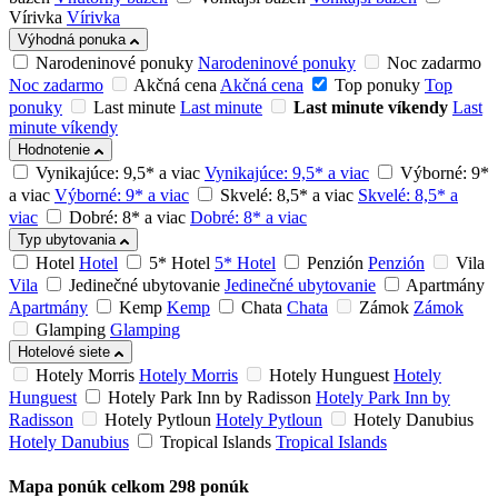
Vírivka
Vírivka
Výhodná ponuka
Narodeninové ponuky
Narodeninové ponuky
Noc zadarmo
Noc zadarmo
Akčná cena
Akčná cena
Top ponuky
Top
ponuky
Last minute
Last minute
Last minute víkendy
Last
minute víkendy
Hodnotenie
Vynikajúce: 9,5* a viac
Vynikajúce: 9,5* a viac
Výborné: 9*
a viac
Výborné: 9* a viac
Skvelé: 8,5* a viac
Skvelé: 8,5* a
viac
Dobré: 8* a viac
Dobré: 8* a viac
Typ ubytovania
Hotel
Hotel
5* Hotel
5* Hotel
Penzión
Penzión
Vila
Vila
Jedinečné ubytovanie
Jedinečné ubytovanie
Apartmány
Apartmány
Kemp
Kemp
Chata
Chata
Zámok
Zámok
Glamping
Glamping
Hotelové siete
Hotely Morris
Hotely Morris
Hotely Hunguest
Hotely
Hunguest
Hotely Park Inn by Radisson
Hotely Park Inn by
Radisson
Hotely Pytloun
Hotely Pytloun
Hotely Danubius
Hotely Danubius
Tropical Islands
Tropical Islands
Mapa ponúk
celkom
298
ponúk