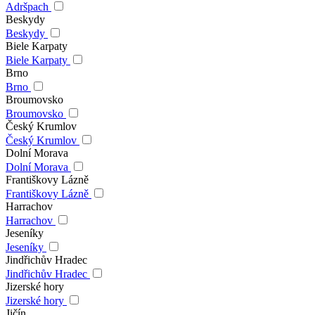
Adršpach
Beskydy
Beskydy
Biele Karpaty
Biele Karpaty
Brno
Brno
Broumovsko
Broumovsko
Český Krumlov
Český Krumlov
Dolní Morava
Dolní Morava
Františkovy Lázně
Františkovy Lázně
Harrachov
Harrachov
Jeseníky
Jeseníky
Jindřichův Hradec
Jindřichův Hradec
Jizerské hory
Jizerské hory
Jičín