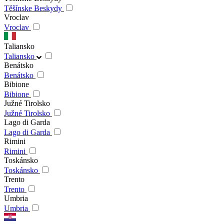
Těšínske Beskydy
Vroclav
Vroclav
Taliansko
Taliansko
Benátsko
Benátsko
Bibione
Bibione
Južné Tirolsko
Južné Tirolsko
Lago di Garda
Lago di Garda
Rimini
Rimini
Toskánsko
Toskánsko
Trento
Trento
Umbria
Umbria