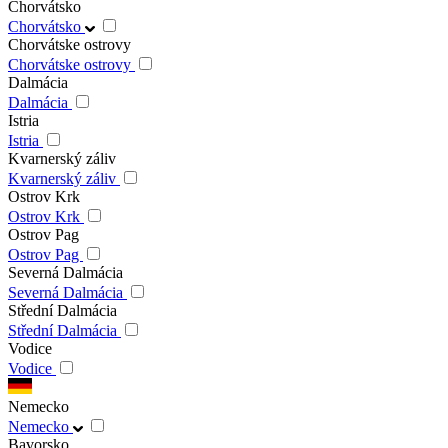
Chorvátsko
Chorvátsko
Chorvátske ostrovy
Chorvátske ostrovy
Dalmácia
Dalmácia
Istria
Istria
Kvarnerský záliv
Kvarnerský záliv
Ostrov Krk
Ostrov Krk
Ostrov Pag
Ostrov Pag
Severná Dalmácia
Severná Dalmácia
Střední Dalmácia
Střední Dalmácia
Vodice
Vodice
Nemecko
Nemecko
Bavorsko