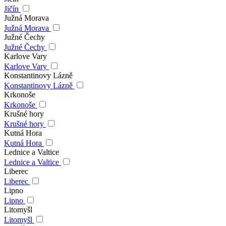
Jičín
Južná Morava
Južná Morava
Južné Čechy
Južné Čechy
Karlove Vary
Karlove Vary
Konstantinovy Lázně
Konstantinovy Lázně
Krkonoše
Krkonoše
Krušné hory
Krušné hory
Kutná Hora
Kutná Hora
Lednice a Valtice
Lednice a Valtice
Liberec
Liberec
Lipno
Lipno
Litomyšl
Litomyšl