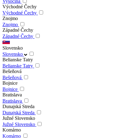
Vysočina
Východné Čechy
Východné Čechy
Znojmo
Znojmo
Západné Čechy
Západné Čechy
Slovensko
Slovensko
Belianske Tatry
Belianske Tatry
Bešeňová
Bešeňová
Bojnice
Bojnice
Bratislava
Bratislava
Dunajská Streda
Dunajská Streda
Južné Slovensko
Južné Slovensko
Komárno
Komárno