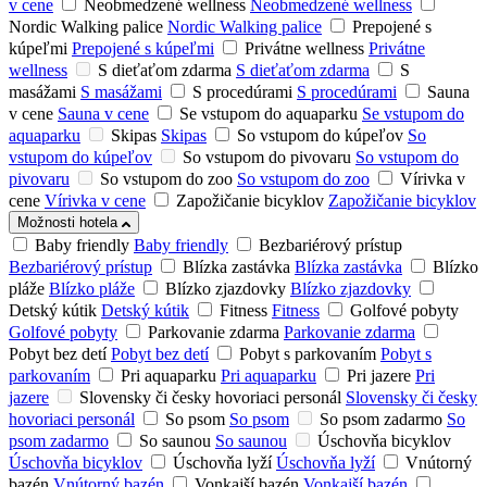
v cene
Neobmedzené wellness
Neobmedzené wellness
Nordic Walking palice
Nordic Walking palice
Prepojené s
kúpeľmi
Prepojené s kúpeľmi
Privátne wellness
Privátne
wellness
S dieťaťom zdarma
S dieťaťom zdarma
S
masážami
S masážami
S procedúrami
S procedúrami
Sauna
v cene
Sauna v cene
Se vstupom do aquaparku
Se vstupom do
aquaparku
Skipas
Skipas
So vstupom do kúpeľov
So
vstupom do kúpeľov
So vstupom do pivovaru
So vstupom do
pivovaru
So vstupom do zoo
So vstupom do zoo
Vírivka v
cene
Vírivka v cene
Zapožičanie bicyklov
Zapožičanie bicyklov
Možnosti hotela
Baby friendly
Baby friendly
Bezbariérový prístup
Bezbariérový prístup
Blízka zastávka
Blízka zastávka
Blízko
pláže
Blízko pláže
Blízko zjazdovky
Blízko zjazdovky
Detský kútik
Detský kútik
Fitness
Fitness
Golfové pobyty
Golfové pobyty
Parkovanie zdarma
Parkovanie zdarma
Pobyt bez detí
Pobyt bez detí
Pobyt s parkovaním
Pobyt s
parkovaním
Pri aquaparku
Pri aquaparku
Pri jazere
Pri
jazere
Slovensky či česky hovoriaci personál
Slovensky či česky
hovoriaci personál
So psom
So psom
So psom zadarmo
So
psom zadarmo
So saunou
So saunou
Úschovňa bicyklov
Úschovňa bicyklov
Úschovňa lyží
Úschovňa lyží
Vnútorný
bazén
Vnútorný bazén
Vonkajší bazén
Vonkajší bazén