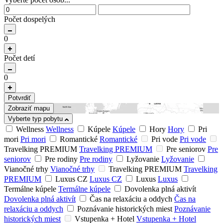
Počet dospelých
0
Počet detí
0
Potvrdiť
Zobraziť mapu
Vyberte typ pobytu
Wellness
Wellness
Kúpele
Kúpele
Hory
Hory
Pri
mori
Pri mori
Romantické
Romantické
Pri vode
Pri vode
Travelking PREMIUM
Travelking PREMIUM
Pre seniorov
Pre
seniorov
Pre rodiny
Pre rodiny
Lyžovanie
Lyžovanie
Vianočné trhy
Vianočné trhy
Travelking PREMIUM
Travelking
PREMIUM
Luxus CZ
Luxus CZ
Luxus
Luxus
Termálne kúpele
Termálne kúpele
Dovolenka plná aktivít
Dovolenka plná aktivít
Čas na relaxáciu a oddych
Čas na
relaxáciu a oddych
Poznávanie historických miest
Poznávanie
historických miest
Vstupenka + Hotel
Vstupenka + Hotel