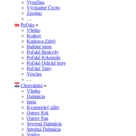
Vysočina
Východné Čechy
Znojmo
…
Poľsko
Všetko
Krakov
Kudowa-Zdrój
Baltské more
Poľské Beskydy
Poľské Krkonoše
Poľské Orlické hory
Poľské Tatry
Vroclav
…
Chorvátsko
Všetko
Dalmácia
Istria
Kvarnerský záliv
Ostrov Krk
Ostrov Pag
Severná Dalmácia
Stredná Dalmácia
Vodice