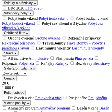
Sviatky a prázdniny
Leto 2026
Leto 2026
Víkendový pobyt
Pobyt tento víkend
Pobyt tento víkend
Pobyt budúci víkend
Pobyt budúci víkend
Pobyt cez víkend o 3 týždne
Pobyt cez
víkend o 3 týždne
Obľúbené filtre
Osobne overené
Osobne overené
Rekreačné príspevky
Rekreačné príspevky
TravelBomby
TravelBomby - Pobyty s
parádnou zľavou
Last minute víkendy
Last minute víkendy
Strava
All inclusive
All inclusive
Plná penzia
Plná penzia
Polpenzia
Polpenzia
Raňajky
Raňajky
Bez stravy
Bez stravy
S dieťaťom zdarma
Cena
20
€
1 000
€
Počet osôb
Pre dvoch a viac
Pre dvoch a viac
Pre jedného
Pre jedného
V cene ponuky
Animačný program
Animačný program
Bazén v cene
Bazén