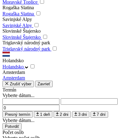
Moravské Toplice
Rogaška Slatina
Rogaška Slatina
Savinjské Alpy
Savinjské Alpy
Slovinské Štajersko
Slovinské Štajersko
Triglavský národný park
Triglavský národný park
Holandsko
Holandsko
Amsterdam
Amsterdam
Zrušiť výber
Zavrieť
Termín
Vyberte dátum...
Presný termín
1 deň
2 dni
3 dni
7 dní
Vyberte dátum...
Potvrdiť
Počet osôb
Vyberte počet osôb...