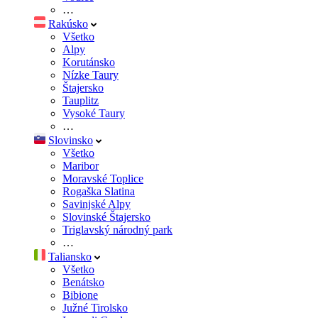
…
Rakúsko
Všetko
Alpy
Korutánsko
Nízke Taury
Štajersko
Tauplitz
Vysoké Taury
…
Slovinsko
Všetko
Maribor
Moravské Toplice
Rogaška Slatina
Savinjské Alpy
Slovinské Štajersko
Triglavský národný park
…
Taliansko
Všetko
Benátsko
Bibione
Južné Tirolsko