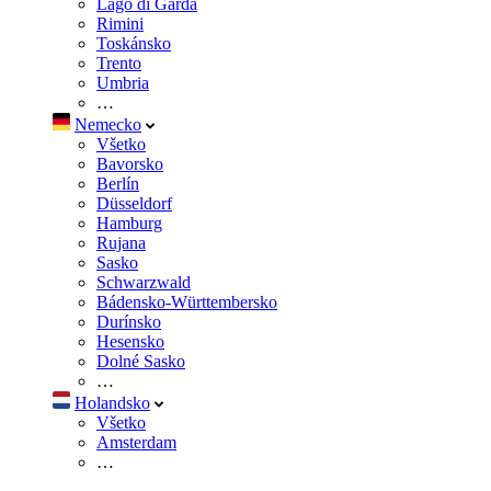
Lago di Garda
Rimini
Toskánsko
Trento
Umbria
…
Nemecko
Všetko
Bavorsko
Berlín
Düsseldorf
Hamburg
Rujana
Sasko
Schwarzwald
Bádensko-Württembersko
Durínsko
Hesensko
Dolné Sasko
…
Holandsko
Všetko
Amsterdam
…