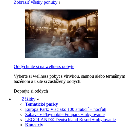
Zobraziť všetky ponuky
Oddýchnite si na wellness pobyte
Vyberte si wellness pobyt s vírivkou, saunou alebo termálnym
bazénom a užite si zaslúžený oddych.
Doprajte si oddych
Zážitky
Tematické parky
Europa-Park: Viac ako 100 atrakcií + nocľah
Zábava v Playmobile Funpark + ubytovanie
LEGOLAND® Deutschland Resort + ubytovanie
Koncerty