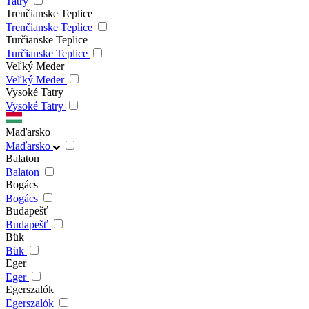
Tatry
Trenčianske Teplice
Trenčianske Teplice
Turčianske Teplice
Turčianske Teplice
Veľký Meder
Veľký Meder
Vysoké Tatry
Vysoké Tatry
Maďarsko
Maďarsko
Balaton
Balaton
Bogács
Bogács
Budapešť
Budapešť
Bük
Bük
Eger
Eger
Egerszalók
Egerszalók