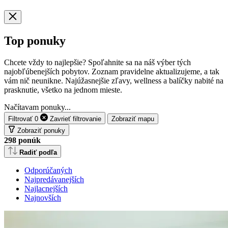
Top ponuky
Chcete vždy to najlepšie? Spoľahnite sa na náš výber tých
najobľúbenejších pobytov. Zoznam pravidelne aktualizujeme, a tak
vám nič neunikne. Najúžasnejšie zľavy, wellness a balíčky nabité na
prasknutie, všetko na jednom mieste.
Načítavam ponuky...
Filtrovať
0
Zavrieť
filtrovanie
Zobraziť mapu
Zobraziť ponuky
298
ponúk
Radiť podľa
Odporúčaných
Najpredávanejších
Najlacnejších
Najnovších