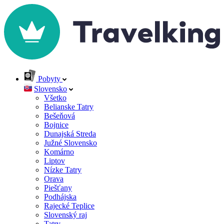
Pobyty
Slovensko
Všetko
Belianske Tatry
Bešeňová
Bojnice
Dunajská Streda
Južné Slovensko
Komárno
Liptov
Nízke Tatry
Orava
Piešťany
Podhájska
Rajecké Teplice
Slovenský raj
Tatry