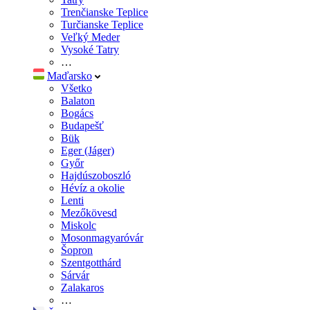
Trenčianske Teplice
Turčianske Teplice
Veľký Meder
Vysoké Tatry
…
Maďarsko
Všetko
Balaton
Bogács
Budapešť
Bük
Eger (Jáger)
Győr
Hajdúszoboszló
Hévíz a okolie
Lenti
Mezőkövesd
Miskolc
Mosonmagyaróvár
Šopron
Szentgotthárd
Sárvár
Zalakaros
…