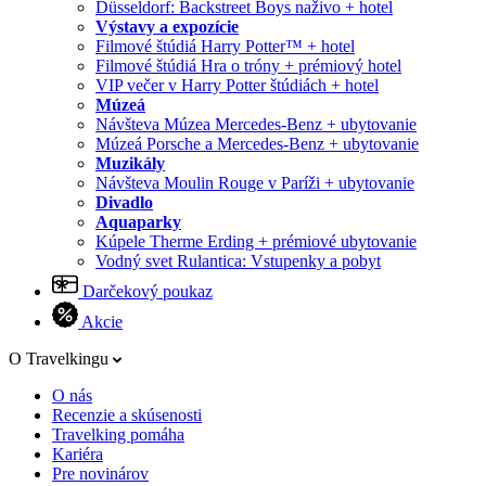
Düsseldorf: Backstreet Boys naživo + hotel
Výstavy a expozície
Filmové štúdiá Harry Potter™ + hotel
Filmové štúdiá Hra o tróny + prémiový hotel
VIP večer v Harry Potter štúdiách + hotel
Múzeá
Návšteva Múzea Mercedes-Benz + ubytovanie
Múzeá Porsche a Mercedes-Benz + ubytovanie
Muzikály
Návšteva Moulin Rouge v Paríži + ubytovanie
Divadlo
Aquaparky
Kúpele Therme Erding + prémiové ubytovanie
Vodný svet Rulantica: Vstupenky a pobyt
Darčekový poukaz
Akcie
O Travelkingu
O nás
Recenzie a skúsenosti
Travelking pomáha
Kariéra
Pre novinárov