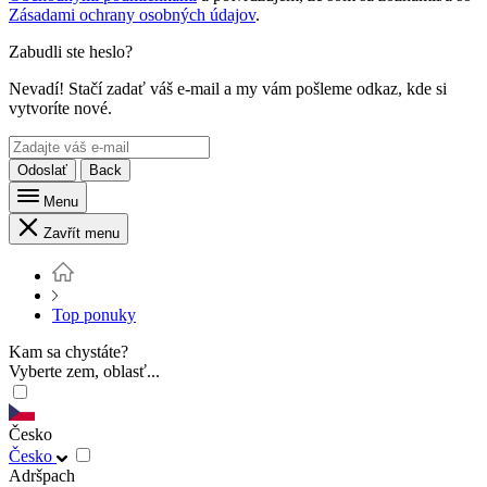
Zásadami ochrany osobných údajov
.
Zabudli ste heslo?
Nevadí! Stačí zadať váš e-mail a my vám pošleme odkaz, kde si
vytvoríte nové.
Odoslať
Back
Menu
Zavřít menu
Top ponuky
Kam sa chystáte?
Vyberte zem, oblasť...
Česko
Česko
Adršpach