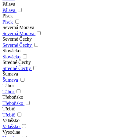
Pálava
Pálava
Písek
Písek
Severná Morava
Severná Morava
Severné Čechy
Severné Čechy
Slovácko
Slovácko
Stredné Čechy
Stredné Čechy
Šumava
Šumava
Tábor
Tábor
Třeboňsko
Třeboňsko
Třebíč
Třebíč
Valašsko
Valašsko
Vysočina