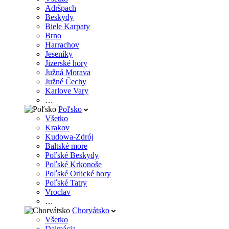
Adršpach
Beskydy
Biele Karpaty
Brno
Harrachov
Jeseníky
Jizerské hory
Južná Morava
Južné Čechy
Karlove Vary
…
Poľsko
Všetko
Krakov
Kudowa-Zdrój
Baltské more
Poľské Beskydy
Poľské Krkonoše
Poľské Orlické hory
Poľské Tatry
Vroclav
…
Chorvátsko
Všetko
Dalmácia