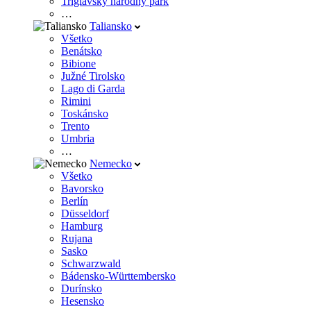
Triglavský národný park
…
Taliansko
Všetko
Benátsko
Bibione
Južné Tirolsko
Lago di Garda
Rimini
Toskánsko
Trento
Umbria
…
Nemecko
Všetko
Bavorsko
Berlín
Düsseldorf
Hamburg
Rujana
Sasko
Schwarzwald
Bádensko-Württembersko
Durínsko
Hesensko