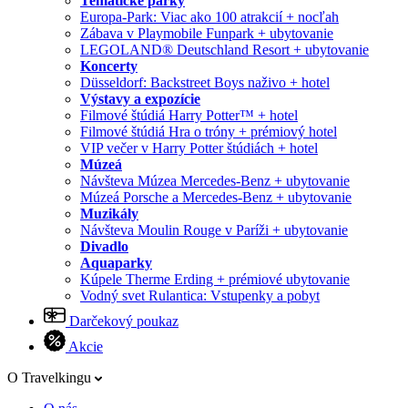
Tematické parky
Europa-Park: Viac ako 100 atrakcií + nocľah
Zábava v Playmobile Funpark + ubytovanie
LEGOLAND® Deutschland Resort + ubytovanie
Koncerty
Düsseldorf: Backstreet Boys naživo + hotel
Výstavy a expozície
Filmové štúdiá Harry Potter™ + hotel
Filmové štúdiá Hra o tróny + prémiový hotel
VIP večer v Harry Potter štúdiách + hotel
Múzeá
Návšteva Múzea Mercedes-Benz + ubytovanie
Múzeá Porsche a Mercedes-Benz + ubytovanie
Muzikály
Návšteva Moulin Rouge v Paríži + ubytovanie
Divadlo
Aquaparky
Kúpele Therme Erding + prémiové ubytovanie
Vodný svet Rulantica: Vstupenky a pobyt
Darčekový poukaz
Akcie
O Travelkingu