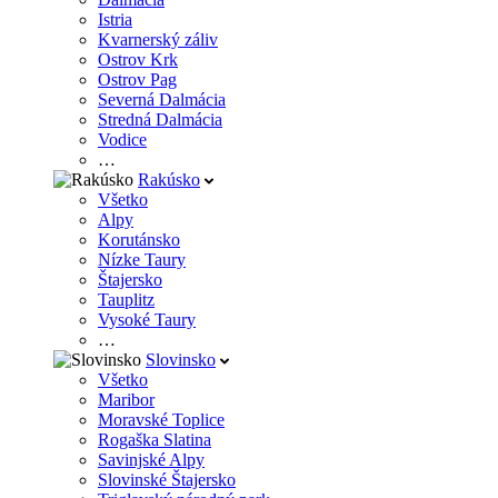
Istria
Kvarnerský záliv
Ostrov Krk
Ostrov Pag
Severná Dalmácia
Stredná Dalmácia
Vodice
…
Rakúsko
Všetko
Alpy
Korutánsko
Nízke Taury
Štajersko
Tauplitz
Vysoké Taury
…
Slovinsko
Všetko
Maribor
Moravské Toplice
Rogaška Slatina
Savinjské Alpy
Slovinské Štajersko