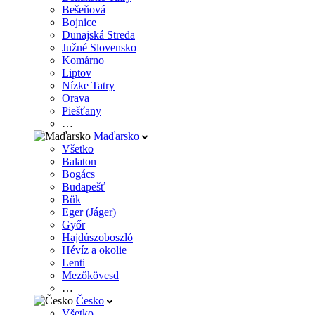
Bešeňová
Bojnice
Dunajská Streda
Južné Slovensko
Komárno
Liptov
Nízke Tatry
Orava
Piešťany
…
Maďarsko
Všetko
Balaton
Bogács
Budapešť
Bük
Eger (Jáger)
Győr
Hajdúszoboszló
Hévíz a okolie
Lenti
Mezőkövesd
…
Česko
Všetko