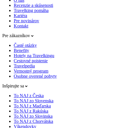
O nás
Recenzie a skúsenosti
Travelking pomáha
Kariéra
Pre novinárov
Kontakt
Pre zákazníkov
Časté otázky
Benefity
Hotely na Travelkingu
Cestovné poistenie
Travelpedia
Vernostný program
Osobne overené pobyty
Inšpirujte sa
To NAJ z Česka
To NAJ zo Slovenska
To NAJ z Maďarska
To NAJ z Rakúska
To NAJ zo Slovinska
To NAJ z Chorvátska
Víkendovky