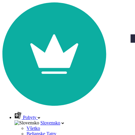
Pobyty
Slovensko
Všetko
Belianske Tatry