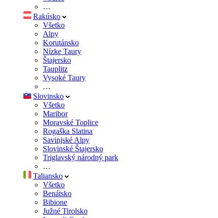
…
Rakúsko
Všetko
Alpy
Korutánsko
Nízke Taury
Štajersko
Tauplitz
Vysoké Taury
…
Slovinsko
Všetko
Maribor
Moravské Toplice
Rogaška Slatina
Savinjské Alpy
Slovinské Štajersko
Triglavský národný park
…
Taliansko
Všetko
Benátsko
Bibione
Južné Tirolsko