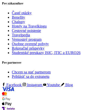
Pre zákazníkov
Časté otázky
Benefity
Chalupy
Hotely na Travelkingu
Cestovné poistenie
Travelpedia
Vernostný program
Osobne overené pobyty
Rekreačné príspevky
Študentské preukazy ISIC, ITIC a EURO26
Pre partnerov
Chcem sa stať partnerom
Prihlásiť sa do extranetu
Facebook
Instagram
Youtube
Blog