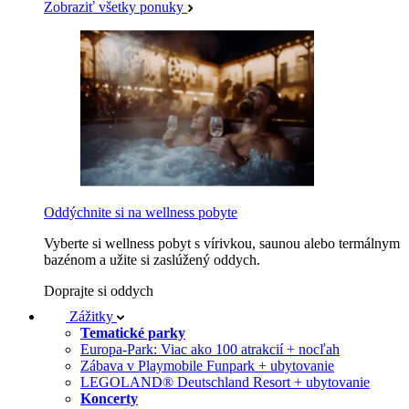
Zobraziť všetky ponuky
Oddýchnite si na wellness pobyte
Vyberte si wellness pobyt s vírivkou, saunou alebo termálnym
bazénom a užite si zaslúžený oddych.
Doprajte si oddych
Zážitky
Tematické parky
Europa-Park: Viac ako 100 atrakcií + nocľah
Zábava v Playmobile Funpark + ubytovanie
LEGOLAND® Deutschland Resort + ubytovanie
Koncerty