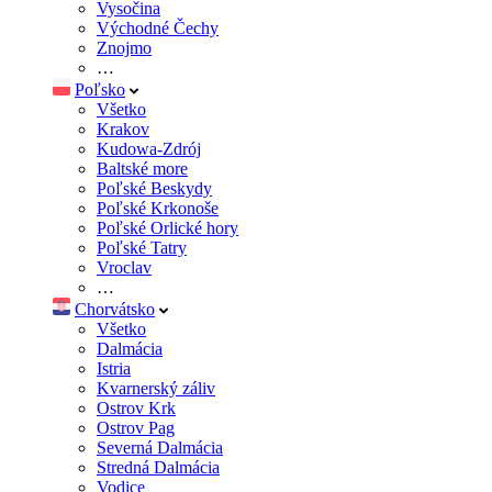
Vysočina
Východné Čechy
Znojmo
…
Poľsko
Všetko
Krakov
Kudowa-Zdrój
Baltské more
Poľské Beskydy
Poľské Krkonoše
Poľské Orlické hory
Poľské Tatry
Vroclav
…
Chorvátsko
Všetko
Dalmácia
Istria
Kvarnerský záliv
Ostrov Krk
Ostrov Pag
Severná Dalmácia
Stredná Dalmácia
Vodice