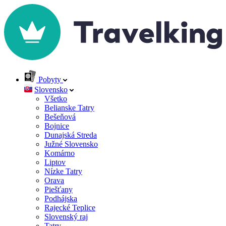
Pobyty
Slovensko
Všetko
Belianske Tatry
Bešeňová
Bojnice
Dunajská Streda
Južné Slovensko
Komárno
Liptov
Nízke Tatry
Orava
Piešťany
Podhájska
Rajecké Teplice
Slovenský raj
Tatry