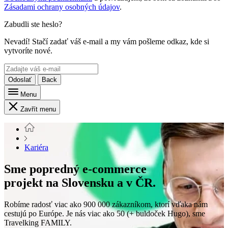
Zásadami ochrany osobných údajov
.
Zabudli ste heslo?
Nevadí! Stačí zadať váš e-mail a my vám pošleme odkaz, kde si
vytvoríte nové.
Odoslať
Back
Menu
Zavřít menu
Kariéra
Sme popredný e-commerce
projekt na Slovensku a v ČR.
Robíme radosť viac ako 900 000 zákazníkom, ktorí vďaka nám
cestujú po Európe. Je nás viac ako 50 (+ buldoček Hugo), sme
Travelking FAMILY.