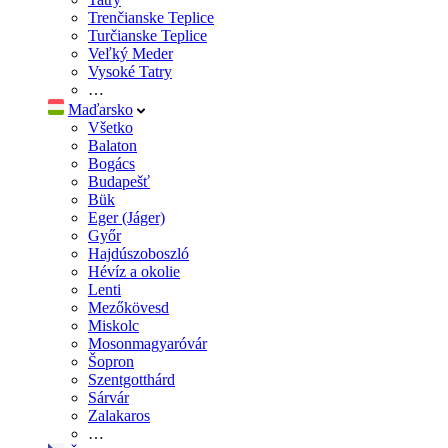
Trenčianske Teplice
Turčianske Teplice
Veľký Meder
Vysoké Tatry
…
Maďarsko
Všetko
Balaton
Bogács
Budapešť
Bük
Eger (Jáger)
Győr
Hajdúszoboszló
Hévíz a okolie
Lenti
Mezőkövesd
Miskolc
Mosonmagyaróvár
Šopron
Szentgotthárd
Sárvár
Zalakaros
…