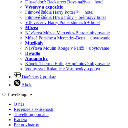
Düsseldorf: Backstreet Boys naživo + hotel
Výstavy a expozície
Filmové štúdiá Harry Potter™ + hotel
Filmové štúdiá Hra o tróny + prémiový hotel
VIP večer v Harry Potter štúdiách + hotel
Múzeá
Návšteva Múzea Mercedes-Benz + ubytovanie
Múzeá Porsche a Mercedes-Benz + ubytovanie
Muzikály
Návšteva Moulin Rouge v Paríži + ubytovanie
Divadlo
Aquaparky
Kúpele Therme Erding + prémiové ubytovanie
Vodný svet Rulantica: Vstupenky a pobyt
Darčekový poukaz
Akcie
O Travelkingu
O nás
Recenzie a skúsenosti
Travelking pomáha
Kariéra
Pre novinárov