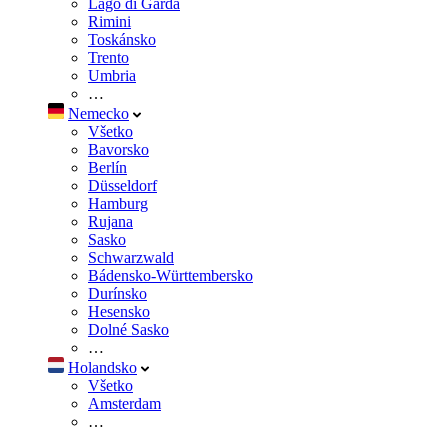
Lago di Garda
Rimini
Toskánsko
Trento
Umbria
…
Nemecko
Všetko
Bavorsko
Berlín
Düsseldorf
Hamburg
Rujana
Sasko
Schwarzwald
Bádensko-Württembersko
Durínsko
Hesensko
Dolné Sasko
…
Holandsko
Všetko
Amsterdam
…