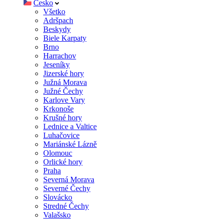
Česko
Všetko
Adršpach
Beskydy
Biele Karpaty
Brno
Harrachov
Jeseníky
Jizerské hory
Južná Morava
Južné Čechy
Karlove Vary
Krkonoše
Krušné hory
Lednice a Valtice
Luhačovice
Mariánské Lázně
Olomouc
Orlické hory
Praha
Severná Morava
Severné Čechy
Slovácko
Stredné Čechy
Valašsko