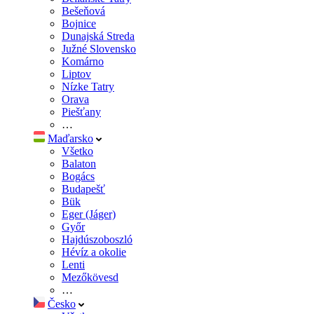
Bešeňová
Bojnice
Dunajská Streda
Južné Slovensko
Komárno
Liptov
Nízke Tatry
Orava
Piešťany
…
Maďarsko
Všetko
Balaton
Bogács
Budapešť
Bük
Eger (Jáger)
Győr
Hajdúszoboszló
Hévíz a okolie
Lenti
Mezőkövesd
…
Česko