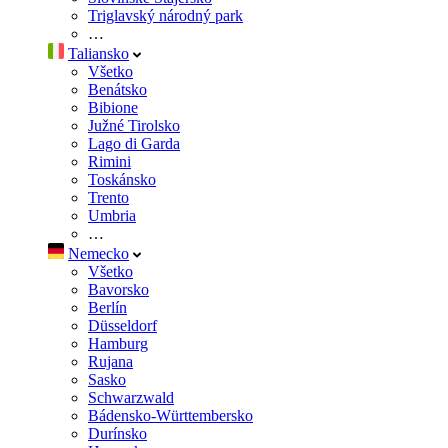
Triglavský národný park
…
Taliansko
Všetko
Benátsko
Bibione
Južné Tirolsko
Lago di Garda
Rimini
Toskánsko
Trento
Umbria
…
Nemecko
Všetko
Bavorsko
Berlín
Düsseldorf
Hamburg
Rujana
Sasko
Schwarzwald
Bádensko-Württembersko
Durínsko