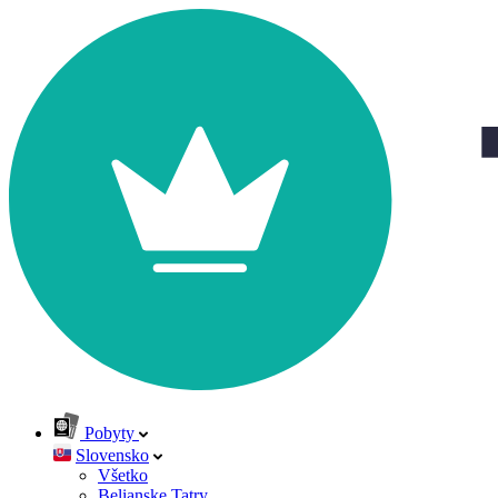
Pobyty
Slovensko
Všetko
Belianske Tatry