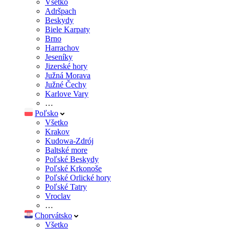
Všetko
Adršpach
Beskydy
Biele Karpaty
Brno
Harrachov
Jeseníky
Jizerské hory
Južná Morava
Južné Čechy
Karlove Vary
…
Poľsko
Všetko
Krakov
Kudowa-Zdrój
Baltské more
Poľské Beskydy
Poľské Krkonoše
Poľské Orlické hory
Poľské Tatry
Vroclav
…
Chorvátsko
Všetko