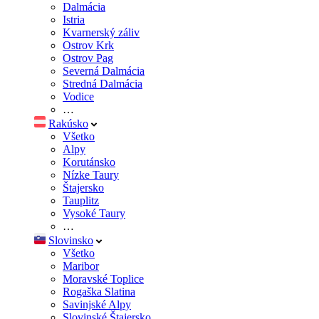
Dalmácia
Istria
Kvarnerský záliv
Ostrov Krk
Ostrov Pag
Severná Dalmácia
Stredná Dalmácia
Vodice
…
Rakúsko
Všetko
Alpy
Korutánsko
Nízke Taury
Štajersko
Tauplitz
Vysoké Taury
…
Slovinsko
Všetko
Maribor
Moravské Toplice
Rogaška Slatina
Savinjské Alpy
Slovinské Štajersko