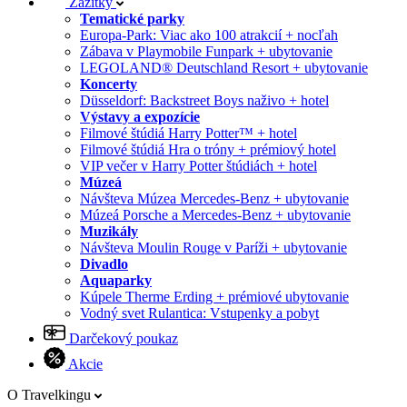
Zážitky
Tematické parky
Europa-Park: Viac ako 100 atrakcií + nocľah
Zábava v Playmobile Funpark + ubytovanie
LEGOLAND® Deutschland Resort + ubytovanie
Koncerty
Düsseldorf: Backstreet Boys naživo + hotel
Výstavy a expozície
Filmové štúdiá Harry Potter™ + hotel
Filmové štúdiá Hra o tróny + prémiový hotel
VIP večer v Harry Potter štúdiách + hotel
Múzeá
Návšteva Múzea Mercedes-Benz + ubytovanie
Múzeá Porsche a Mercedes-Benz + ubytovanie
Muzikály
Návšteva Moulin Rouge v Paríži + ubytovanie
Divadlo
Aquaparky
Kúpele Therme Erding + prémiové ubytovanie
Vodný svet Rulantica: Vstupenky a pobyt
Darčekový poukaz
Akcie
O Travelkingu