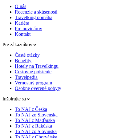
O nás
Recenzie a skúsenosti
Travelking pomáha
Kariéra
Pre novinárov
Kontakt
Pre zákazníkov
Časté otázky
Benefity
Hotely na Travelkingu
Cestovné poistenie
Travelpedia
Vernostný program
Osobne overené pobyty
Inšpirujte sa
To NAJ z Česka
To NAJ zo Slovenska
To NAJ z Maďarska
To NAJ z Rakúska
To NAJ zo Slovinska
To NAJ z Chorvátska