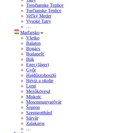
Trenčianske Teplice
Turčianske Teplice
Veľký Meder
Vysoké Tatry
…
Maďarsko
Všetko
Balaton
Bogács
Budapešť
Bük
Eger (Jáger)
Győr
Hajdúszoboszló
Hévíz a okolie
Lenti
Mezőkövesd
Miskolc
Mosonmagyaróvár
Šopron
Szentgotthárd
Sárvár
Zalakaros
…