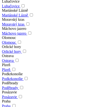
Luhačovice
Luhačovice
Mariánské Lázně
Mariánské Lázně
Moravský kras
Moravský kras
Máchovo jazero
Máchovo jazero
Olomouc
Olomouc
Orlické hory
Orlické hory
Ostrava
Ostrava
Plzeň
Plzeň
Podkrkonošie
Podkrkonošie
Poděbrady
Poděbrady
Posázavie
Posázavie
Praha
Praha