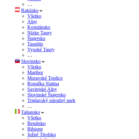
…
Rakúsko
Všetko
Alpy
Korutánsko
Nízke Taury
Štajersko
Tauplitz
Vysoké Taury
…
Slovinsko
Všetko
Maribor
Moravské Toplice
Rogaška Slatina
Savinjské Alpy
Slovinské Štajersko
Triglavský národný park
…
Taliansko
Všetko
Benátsko
Bibione
Južné Tirolsko