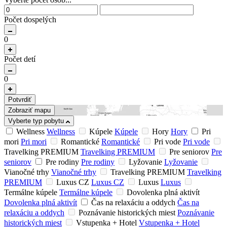
Počet dospelých
0
Počet detí
0
Potvrdiť
Zobraziť mapu
Vyberte typ pobytu
Wellness
Wellness
Kúpele
Kúpele
Hory
Hory
Pri
mori
Pri mori
Romantické
Romantické
Pri vode
Pri vode
Travelking PREMIUM
Travelking PREMIUM
Pre seniorov
Pre
seniorov
Pre rodiny
Pre rodiny
Lyžovanie
Lyžovanie
Vianočné trhy
Vianočné trhy
Travelking PREMIUM
Travelking
PREMIUM
Luxus CZ
Luxus CZ
Luxus
Luxus
Termálne kúpele
Termálne kúpele
Dovolenka plná aktivít
Dovolenka plná aktivít
Čas na relaxáciu a oddych
Čas na
relaxáciu a oddych
Poznávanie historických miest
Poznávanie
historických miest
Vstupenka + Hotel
Vstupenka + Hotel