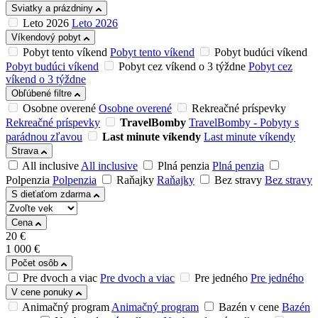
Sviatky a prázdniny
Leto 2026
Leto 2026
Víkendový pobyt
Pobyt tento víkend
Pobyt tento víkend
Pobyt budúci víkend
Pobyt budúci víkend
Pobyt cez víkend o 3 týždne
Pobyt cez
víkend o 3 týždne
Obľúbené filtre
Osobne overené
Osobne overené
Rekreačné príspevky
Rekreačné príspevky
TravelBomby
TravelBomby - Pobyty s
parádnou zľavou
Last minute víkendy
Last minute víkendy
Strava
All inclusive
All inclusive
Plná penzia
Plná penzia
Polpenzia
Polpenzia
Raňajky
Raňajky
Bez stravy
Bez stravy
S dieťaťom zdarma
Cena
20
€
1 000
€
Počet osôb
Pre dvoch a viac
Pre dvoch a viac
Pre jedného
Pre jedného
V cene ponuky
Animačný program
Animačný program
Bazén v cene
Bazén