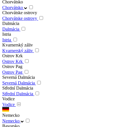
Chorvátsko
Chorvátsko
Chorvátske ostrovy
Chorvátske ostrovy
Dalmácia
Dalmácia
Istria
Istria
Kvarnerský záliv
Kvarnerský záliv
Ostrov Krk
Ostrov Krk
Ostrov Pag
Ostrov Pag
Severná Dalmácia
Severná Dalmácia
Střední Dalmácia
Střední Dalmácia
Vodice
Vodice
Nemecko
Nemecko
Bavorsko