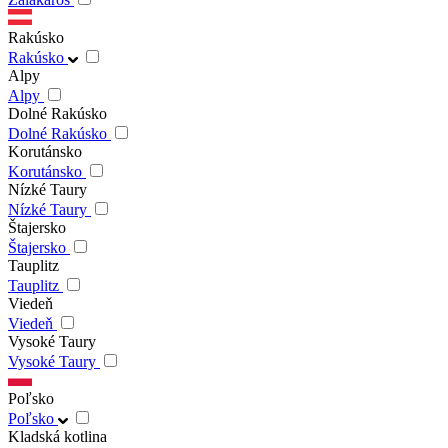
Rakúsko
Rakúsko
Alpy
Alpy
Dolné Rakúsko
Dolné Rakúsko
Korutánsko
Korutánsko
Nízké Taury
Nízké Taury
Štajersko
Štajersko
Tauplitz
Tauplitz
Viedeň
Viedeň
Vysoké Taury
Vysoké Taury
Poľsko
Poľsko
Kladská kotlina