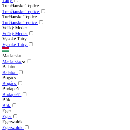
Tatry
Trenčianske Teplice
Trenčianske Teplice
Turčianske Teplice
Turčianske Teplice
Veľký Meder
Veľký Meder
Vysoké Tatry
Vysoké Tatry
Maďarsko
Maďarsko
Balaton
Balaton
Bogács
Bogács
Budapešť
Budapešť
Bük
Bük
Eger
Eger
Egerszalók
Egerszalók