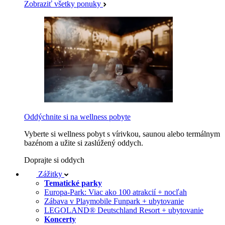
Zobraziť všetky ponuky
Oddýchnite si na wellness pobyte
Vyberte si wellness pobyt s vírivkou, saunou alebo termálnym
bazénom a užite si zaslúžený oddych.
Doprajte si oddych
Zážitky
Tematické parky
Europa-Park: Viac ako 100 atrakcií + nocľah
Zábava v Playmobile Funpark + ubytovanie
LEGOLAND® Deutschland Resort + ubytovanie
Koncerty