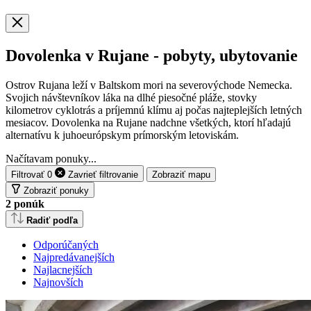
Dovolenka v Rujane - pobyty, ubytovanie
Ostrov Rujana leží v Baltskom mori na severovýchode Nemecka.
Svojich návštevníkov láka na dlhé piesočné pláže, stovky
kilometrov cyklotrás a príjemnú klímu aj počas najteplejších letných
mesiacov. Dovolenka na Rujane nadchne všetkých, ktorí hľadajú
alternatívu k juhoeurópskym prímorským letoviskám.
Načítavam ponuky...
Filtrovať
0
Zavrieť
filtrovanie
Zobraziť mapu
Zobraziť ponuky
2
ponúk
Radiť podľa
Odporúčaných
Najpredávanejších
Najlacnejších
Najnovších