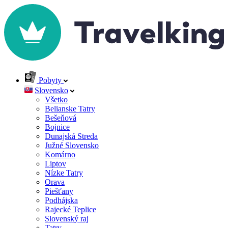
Pobyty
Slovensko
Všetko
Belianske Tatry
Bešeňová
Bojnice
Dunajská Streda
Južné Slovensko
Komárno
Liptov
Nízke Tatry
Orava
Piešťany
Podhájska
Rajecké Teplice
Slovenský raj
Tatry