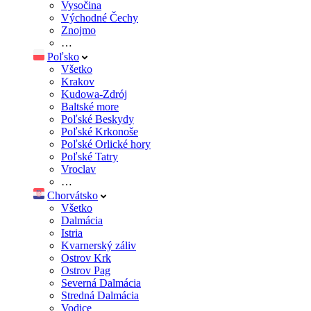
Vysočina
Východné Čechy
Znojmo
…
Poľsko
Všetko
Krakov
Kudowa-Zdrój
Baltské more
Poľské Beskydy
Poľské Krkonoše
Poľské Orlické hory
Poľské Tatry
Vroclav
…
Chorvátsko
Všetko
Dalmácia
Istria
Kvarnerský záliv
Ostrov Krk
Ostrov Pag
Severná Dalmácia
Stredná Dalmácia
Vodice