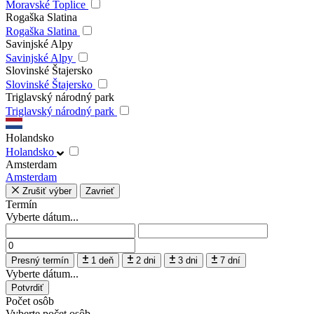
Moravské Toplice
Rogaška Slatina
Rogaška Slatina
Savinjské Alpy
Savinjské Alpy
Slovinské Štajersko
Slovinské Štajersko
Triglavský národný park
Triglavský národný park
Holandsko
Holandsko
Amsterdam
Amsterdam
Zrušiť výber
Zavrieť
Termín
Vyberte dátum...
Presný termín
1 deň
2 dni
3 dni
7 dní
Vyberte dátum...
Potvrdiť
Počet osôb
Vyberte počet osôb...