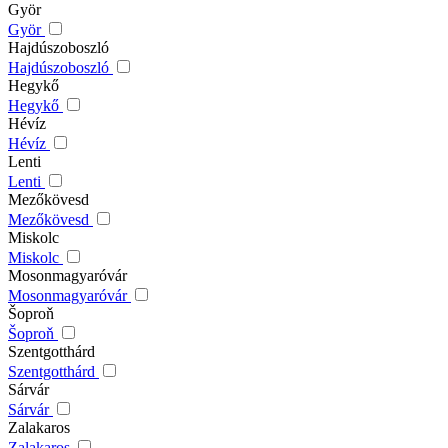
Györ
Györ
Hajdúszoboszló
Hajdúszoboszló
Hegykő
Hegykő
Hévíz
Hévíz
Lenti
Lenti
Mezőkövesd
Mezőkövesd
Miskolc
Miskolc
Mosonmagyaróvár
Mosonmagyaróvár
Šoproň
Šoproň
Szentgotthárd
Szentgotthárd
Sárvár
Sárvár
Zalakaros
Zalakaros