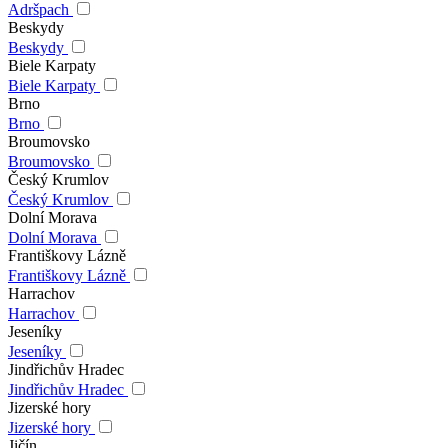
Adršpach
Beskydy
Beskydy
Biele Karpaty
Biele Karpaty
Brno
Brno
Broumovsko
Broumovsko
Český Krumlov
Český Krumlov
Dolní Morava
Dolní Morava
Františkovy Lázně
Františkovy Lázně
Harrachov
Harrachov
Jeseníky
Jeseníky
Jindřichův Hradec
Jindřichův Hradec
Jizerské hory
Jizerské hory
Jičín