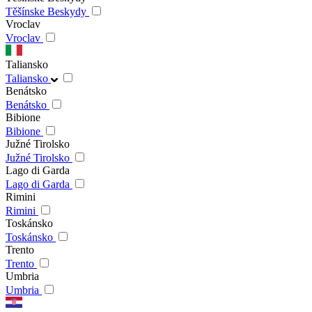
Těšínske Beskydy
Vroclav
Vroclav
Taliansko
Taliansko
Benátsko
Benátsko
Bibione
Bibione
Južné Tirolsko
Južné Tirolsko
Lago di Garda
Lago di Garda
Rimini
Rimini
Toskánsko
Toskánsko
Trento
Trento
Umbria
Umbria