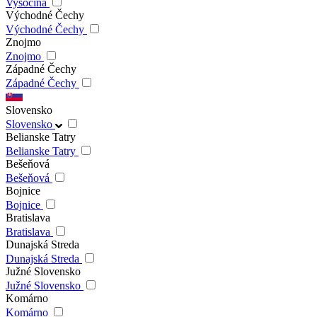
Vysočina
Východné Čechy
Východné Čechy
Znojmo
Znojmo
Západné Čechy
Západné Čechy
Slovensko
Slovensko
Belianske Tatry
Belianske Tatry
Bešeňová
Bešeňová
Bojnice
Bojnice
Bratislava
Bratislava
Dunajská Streda
Dunajská Streda
Južné Slovensko
Južné Slovensko
Komárno
Komárno