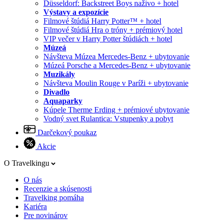
Düsseldorf: Backstreet Boys naživo + hotel
Výstavy a expozície
Filmové štúdiá Harry Potter™ + hotel
Filmové štúdiá Hra o tróny + prémiový hotel
VIP večer v Harry Potter štúdiách + hotel
Múzeá
Návšteva Múzea Mercedes-Benz + ubytovanie
Múzeá Porsche a Mercedes-Benz + ubytovanie
Muzikály
Návšteva Moulin Rouge v Paríži + ubytovanie
Divadlo
Aquaparky
Kúpele Therme Erding + prémiové ubytovanie
Vodný svet Rulantica: Vstupenky a pobyt
Darčekový poukaz
Akcie
O Travelkingu
O nás
Recenzie a skúsenosti
Travelking pomáha
Kariéra
Pre novinárov