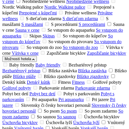
v cene
Neobmedzené wellness
Neobmedzené wellness
Nordic Walking palice
Nordic Walking palice
Prepojené s
kúpeľmi
Prepojené s kúpeľmi
Privátne wellness
Privátne
wellness
S dieťaťom zdarma
S dieťaťom zdarma
S
masážami
S masážami
S procedúrami
S procedúrami
Sauna
v cene
Sauna v cene
Se vstupom do aquaparku
Se vstupom do
aquaparku
Skipas
Skipas
So vstupom do kúpeľov
So
vstupom do kúpeľov
So vstupom do pivovaru
So vstupom do
pivovaru
So vstupom do zoo
So vstupom do zoo
Vírivka v
cene
Vírivka v cene
Zapožičanie bicyklov
Zapožičanie bicyklov
Možnosti hotela
Baby friendly
Baby friendly
Bezbariérový prístup
Bezbariérový prístup
Blízka zastávka
Blízka zastávka
Blízko
pláže
Blízko pláže
Blízko zjazdovky
Blízko zjazdovky
Detský kútik
Detský kútik
Fitness
Fitness
Golfové pobyty
Golfové pobyty
Parkovanie zdarma
Parkovanie zdarma
Pobyt bez detí
Pobyt bez detí
Pobyt s parkovaním
Pobyt s
parkovaním
Pri aquaparku
Pri aquaparku
Pri jazere
Pri
jazere
Slovensky či česky hovoriaci personál
Slovensky či česky
hovoriaci personál
So psom
So psom
So psom zadarmo
So
psom zadarmo
So saunou
So saunou
Úschovňa bicyklov
Úschovňa bicyklov
Úschovňa lyží
Úschovňa lyží
Vnútorný
bazén
Vnútorný bazén
Vonkajší bazén
Vonkajší bazén