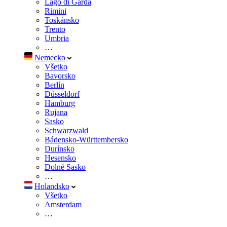
Lago di Garda
Rimini
Toskánsko
Trento
Umbria
…
Nemecko
Všetko
Bavorsko
Berlín
Düsseldorf
Hamburg
Rujana
Sasko
Schwarzwald
Bádensko-Württembersko
Durínsko
Hesensko
Dolné Sasko
…
Holandsko
Všetko
Amsterdam
…