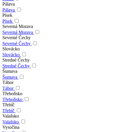
Pálava
Pálava
Písek
Písek
Severná Morava
Severná Morava
Severné Čechy
Severné Čechy
Slovácko
Slovácko
Stredné Čechy
Stredné Čechy
Šumava
Šumava
Tábor
Tábor
Třeboňsko
Třeboňsko
Třebíč
Třebíč
Valašsko
Valašsko
Vysočina