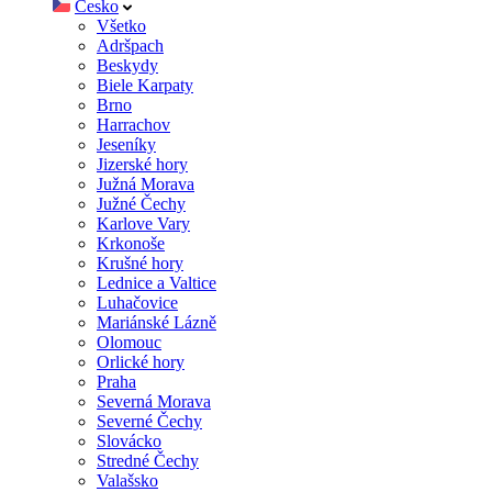
Česko
Všetko
Adršpach
Beskydy
Biele Karpaty
Brno
Harrachov
Jeseníky
Jizerské hory
Južná Morava
Južné Čechy
Karlove Vary
Krkonoše
Krušné hory
Lednice a Valtice
Luhačovice
Mariánské Lázně
Olomouc
Orlické hory
Praha
Severná Morava
Severné Čechy
Slovácko
Stredné Čechy
Valašsko