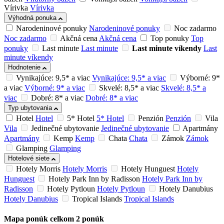
Vírivka
Vírivka
Výhodná ponuka
Narodeninové ponuky
Narodeninové ponuky
Noc zadarmo
Noc zadarmo
Akčná cena
Akčná cena
Top ponuky
Top
ponuky
Last minute
Last minute
Last minute víkendy
Last
minute víkendy
Hodnotenie
Vynikajúce: 9,5* a viac
Vynikajúce: 9,5* a viac
Výborné: 9*
a viac
Výborné: 9* a viac
Skvelé: 8,5* a viac
Skvelé: 8,5* a
viac
Dobré: 8* a viac
Dobré: 8* a viac
Typ ubytovania
Hotel
Hotel
5* Hotel
5* Hotel
Penzión
Penzión
Vila
Vila
Jedinečné ubytovanie
Jedinečné ubytovanie
Apartmány
Apartmány
Kemp
Kemp
Chata
Chata
Zámok
Zámok
Glamping
Glamping
Hotelové siete
Hotely Morris
Hotely Morris
Hotely Hunguest
Hotely
Hunguest
Hotely Park Inn by Radisson
Hotely Park Inn by
Radisson
Hotely Pytloun
Hotely Pytloun
Hotely Danubius
Hotely Danubius
Tropical Islands
Tropical Islands
Mapa ponúk
celkom
2
ponúk