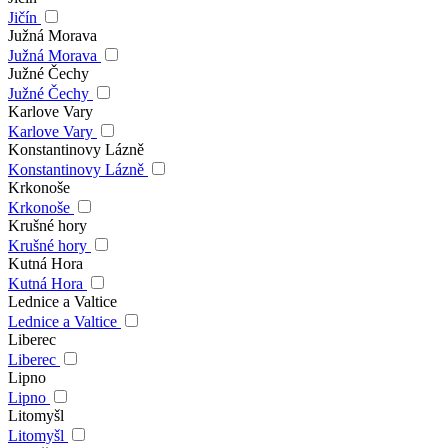
Jičín
Južná Morava
Južná Morava
Južné Čechy
Južné Čechy
Karlove Vary
Karlove Vary
Konstantinovy Lázně
Konstantinovy Lázně
Krkonoše
Krkonoše
Krušné hory
Krušné hory
Kutná Hora
Kutná Hora
Lednice a Valtice
Lednice a Valtice
Liberec
Liberec
Lipno
Lipno
Litomyšl
Litomyšl