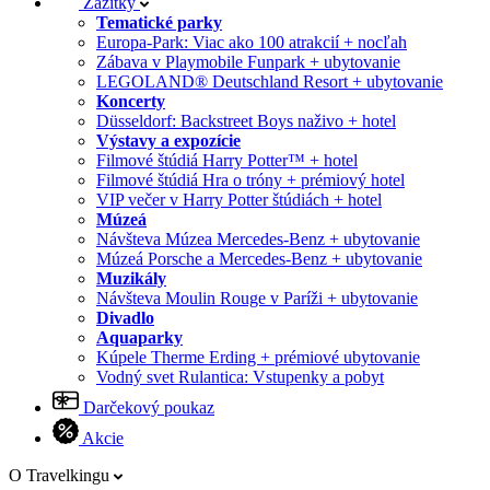
Zážitky
Tematické parky
Europa-Park: Viac ako 100 atrakcií + nocľah
Zábava v Playmobile Funpark + ubytovanie
LEGOLAND® Deutschland Resort + ubytovanie
Koncerty
Düsseldorf: Backstreet Boys naživo + hotel
Výstavy a expozície
Filmové štúdiá Harry Potter™ + hotel
Filmové štúdiá Hra o tróny + prémiový hotel
VIP večer v Harry Potter štúdiách + hotel
Múzeá
Návšteva Múzea Mercedes-Benz + ubytovanie
Múzeá Porsche a Mercedes-Benz + ubytovanie
Muzikály
Návšteva Moulin Rouge v Paríži + ubytovanie
Divadlo
Aquaparky
Kúpele Therme Erding + prémiové ubytovanie
Vodný svet Rulantica: Vstupenky a pobyt
Darčekový poukaz
Akcie
O Travelkingu