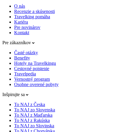
O nás
Recenzie a skúsenosti
Travelking pomáha
Kariéra
Pre novinárov
Kontakt
Pre zákazníkov
Časté otázky
Benefity
Hotely na Travelkingu
Cestovné poistenie
Travelpedia
Vernostný program
Osobne overené pobyty
Inšpirujte sa
To NAJ z Česka
To NAJ zo Slovenska
To NAJ z Maďarska
To NAJ z Rakúska
To NAJ zo Slovinska
To NAJ z Chorvátska