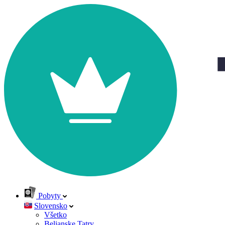
Pobyty
Slovensko
Všetko
Belianske Tatry