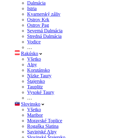
Dalmácia
Istria
Kvarnerský záliv
Ostrov Krk
Ostrov Pag
Severná Dalmácia
Stredná Dalmácia
Vodice
…
Rakúsko
Všetko
Alpy
Korutánsko
Nízke Taury
Štajersko
Tauplitz
Vysoké Taury
…
Slovinsko
Všetko
Maribor
Moravské Toplice
Rogaška Slatina
Savinjské Alpy
Slovinské Štajersko