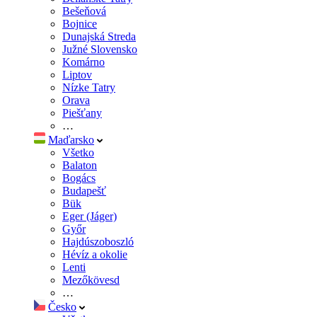
Bešeňová
Bojnice
Dunajská Streda
Južné Slovensko
Komárno
Liptov
Nízke Tatry
Orava
Piešťany
…
Maďarsko
Všetko
Balaton
Bogács
Budapešť
Bük
Eger (Jáger)
Győr
Hajdúszoboszló
Hévíz a okolie
Lenti
Mezőkövesd
…
Česko