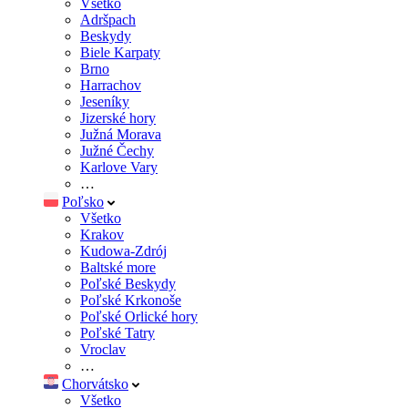
Všetko
Adršpach
Beskydy
Biele Karpaty
Brno
Harrachov
Jeseníky
Jizerské hory
Južná Morava
Južné Čechy
Karlove Vary
…
Poľsko
Všetko
Krakov
Kudowa-Zdrój
Baltské more
Poľské Beskydy
Poľské Krkonoše
Poľské Orlické hory
Poľské Tatry
Vroclav
…
Chorvátsko
Všetko