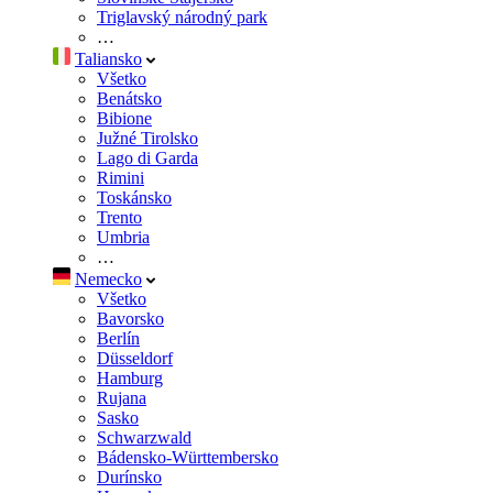
Triglavský národný park
…
Taliansko
Všetko
Benátsko
Bibione
Južné Tirolsko
Lago di Garda
Rimini
Toskánsko
Trento
Umbria
…
Nemecko
Všetko
Bavorsko
Berlín
Düsseldorf
Hamburg
Rujana
Sasko
Schwarzwald
Bádensko-Württembersko
Durínsko