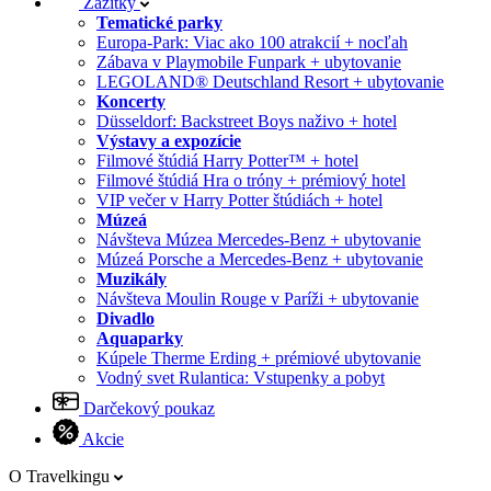
Zážitky
Tematické parky
Europa-Park: Viac ako 100 atrakcií + nocľah
Zábava v Playmobile Funpark + ubytovanie
LEGOLAND® Deutschland Resort + ubytovanie
Koncerty
Düsseldorf: Backstreet Boys naživo + hotel
Výstavy a expozície
Filmové štúdiá Harry Potter™ + hotel
Filmové štúdiá Hra o tróny + prémiový hotel
VIP večer v Harry Potter štúdiách + hotel
Múzeá
Návšteva Múzea Mercedes-Benz + ubytovanie
Múzeá Porsche a Mercedes-Benz + ubytovanie
Muzikály
Návšteva Moulin Rouge v Paríži + ubytovanie
Divadlo
Aquaparky
Kúpele Therme Erding + prémiové ubytovanie
Vodný svet Rulantica: Vstupenky a pobyt
Darčekový poukaz
Akcie
O Travelkingu