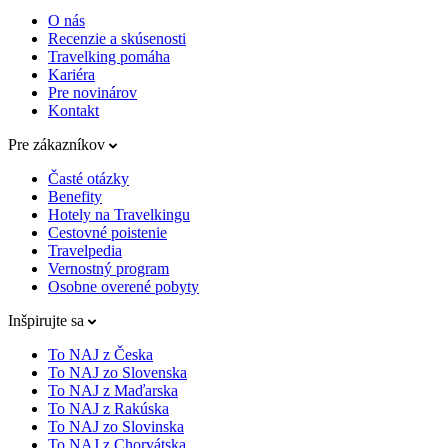
O nás
Recenzie a skúsenosti
Travelking pomáha
Kariéra
Pre novinárov
Kontakt
Pre zákazníkov
Časté otázky
Benefity
Hotely na Travelkingu
Cestovné poistenie
Travelpedia
Vernostný program
Osobne overené pobyty
Inšpirujte sa
To NAJ z Česka
To NAJ zo Slovenska
To NAJ z Maďarska
To NAJ z Rakúska
To NAJ zo Slovinska
To NAJ z Chorvátska