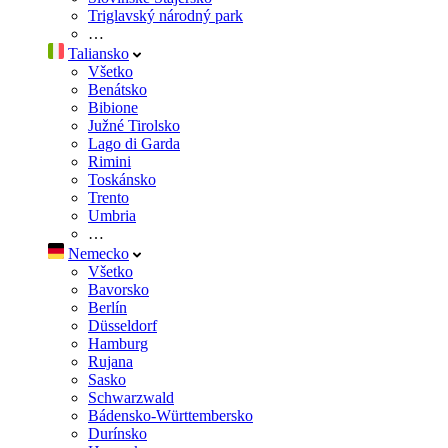
Triglavský národný park
…
Taliansko
Všetko
Benátsko
Bibione
Južné Tirolsko
Lago di Garda
Rimini
Toskánsko
Trento
Umbria
…
Nemecko
Všetko
Bavorsko
Berlín
Düsseldorf
Hamburg
Rujana
Sasko
Schwarzwald
Bádensko-Württembersko
Durínsko