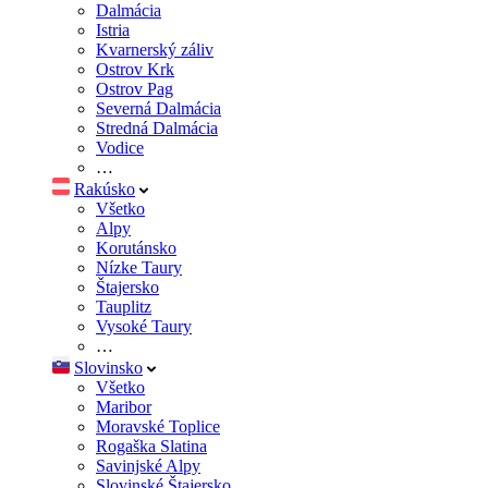
Dalmácia
Istria
Kvarnerský záliv
Ostrov Krk
Ostrov Pag
Severná Dalmácia
Stredná Dalmácia
Vodice
…
Rakúsko
Všetko
Alpy
Korutánsko
Nízke Taury
Štajersko
Tauplitz
Vysoké Taury
…
Slovinsko
Všetko
Maribor
Moravské Toplice
Rogaška Slatina
Savinjské Alpy
Slovinské Štajersko