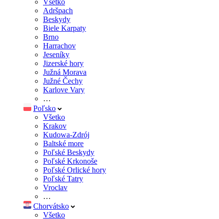
Všetko
Adršpach
Beskydy
Biele Karpaty
Brno
Harrachov
Jeseníky
Jizerské hory
Južná Morava
Južné Čechy
Karlove Vary
…
Poľsko
Všetko
Krakov
Kudowa-Zdrój
Baltské more
Poľské Beskydy
Poľské Krkonoše
Poľské Orlické hory
Poľské Tatry
Vroclav
…
Chorvátsko
Všetko