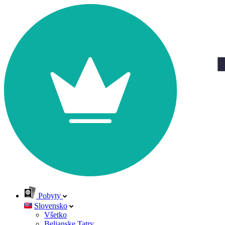
Pobyty
Slovensko
Všetko
Belianske Tatry