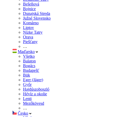
Bešeňová
Bojnice
Dunajská Streda
Južné Slovensko
Komárno
Liptov
Nízke Tatry
Orava
Piešťany
…
Maďarsko
Všetko
Balaton
Bogács
Budapešť
Bük
Eger (Jáger)
Győr
Hajdúszoboszló
Hévíz a okolie
Lenti
Mezőkövesd
…
Česko