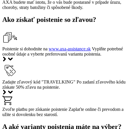
AXA budete mať istotu, že o vás bude postarané v prípade úrazu,
choroby, straty batožiny či spôsobené škody.
Ako získať poistenie so zľavou?
Poistenie si dohodnite na
www.axa-assistance.sk
Vyplňte potrebné
osobné údaje a vyberte preferovanú variantu poistenia.
Zadajte zľavový kód
"
TRAVELKING
"
Po zadaní zľavového kódu
získate
50% zľavu na poistenie
.
Zvoľte platbu pre získanie poistenie
Zaplaťte online či prevodom a
užite si dovolenku bez starostí.
A aké varianty poistenia máte na výber?