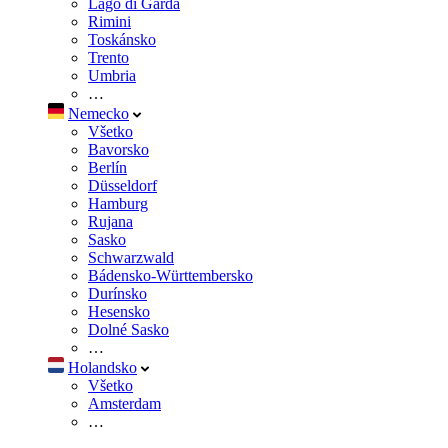
Lago di Garda
Rimini
Toskánsko
Trento
Umbria
…
Nemecko
Všetko
Bavorsko
Berlín
Düsseldorf
Hamburg
Rujana
Sasko
Schwarzwald
Bádensko-Württembersko
Durínsko
Hesensko
Dolné Sasko
…
Holandsko
Všetko
Amsterdam
…