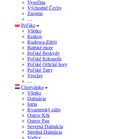
Vysočina
Východné Čechy
Znojmo
…
Poľsko
Všetko
Krakov
Kudowa-Zdrój
Baltské more
Poľské Beskydy
Poľské Krkonoše
Poľské Orlické hory
Poľské Tatry
Vroclav
…
Chorvátsko
Všetko
Dalmácia
Istria
Kvarnerský záliv
Ostrov Krk
Ostrov Pag
Severná Dalmácia
Stredná Dalmácia
Vodice