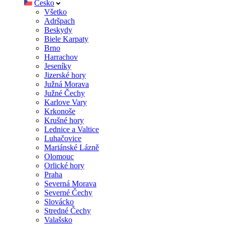
Česko
Všetko
Adršpach
Beskydy
Biele Karpaty
Brno
Harrachov
Jeseníky
Jizerské hory
Južná Morava
Južné Čechy
Karlove Vary
Krkonoše
Krušné hory
Lednice a Valtice
Luhačovice
Mariánské Lázně
Olomouc
Orlické hory
Praha
Severná Morava
Severné Čechy
Slovácko
Stredné Čechy
Valašsko