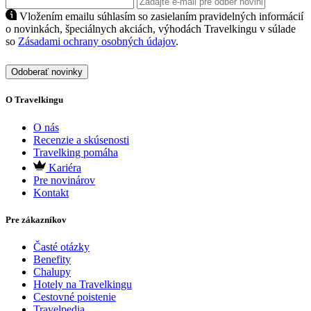
Vložením emailu súhlasím so zasielaním pravidelných informácií
o novinkách, špeciálnych akciách, výhodách Travelkingu v súlade
so
Zásadami ochrany osobných údajov
.
Odoberať novinky
O Travelkingu
O nás
Recenzie a skúsenosti
Travelking pomáha
Kariéra
Pre novinárov
Kontakt
Pre zákazníkov
Časté otázky
Benefity
Chalupy
Hotely na Travelkingu
Cestovné poistenie
Travelpedia