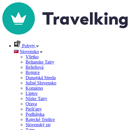
Pobyty
Slovensko
Všetko
Belianske Tatry
Bešeňová
Bojnice
Dunajská Streda
Južné Slovensko
Komárno
Liptov
Nízke Tatry
Orava
Piešťany
Podhájska
Rajecké Teplice
Slovenský raj
Tatry