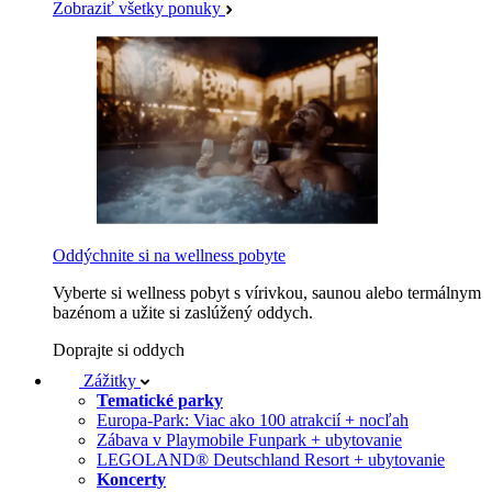
Zobraziť všetky ponuky
Oddýchnite si na wellness pobyte
Vyberte si wellness pobyt s vírivkou, saunou alebo termálnym
bazénom a užite si zaslúžený oddych.
Doprajte si oddych
Zážitky
Tematické parky
Europa-Park: Viac ako 100 atrakcií + nocľah
Zábava v Playmobile Funpark + ubytovanie
LEGOLAND® Deutschland Resort + ubytovanie
Koncerty