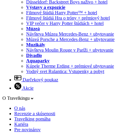
Düsseldorf: Backstreet Boys naživo + hotel
Výstavy a expozície
Filmové štúdiá Harry Potter™ + hotel
Filmové štúdiá Hra o tróny + prémiový hotel
VIP večer v Harry Potter štúdiách + hotel
Múzeá
Návšteva Múzea Mercedes-Benz + ubytovanie
Múzeá Porsche a Mercedes-Benz + ubytovanie
Muzikály
Návšteva Moulin Rouge v Paríži + ubytovanie
Divadlo
Aquaparky
Kúpele Therme Erding + prémiové ubytovanie
Vodný svet Rulantica: Vstupenky a pobyt
Darčekový poukaz
Akcie
O Travelkingu
O nás
Recenzie a skúsenosti
Travelking pomáha
Kariéra
Pre novinárov