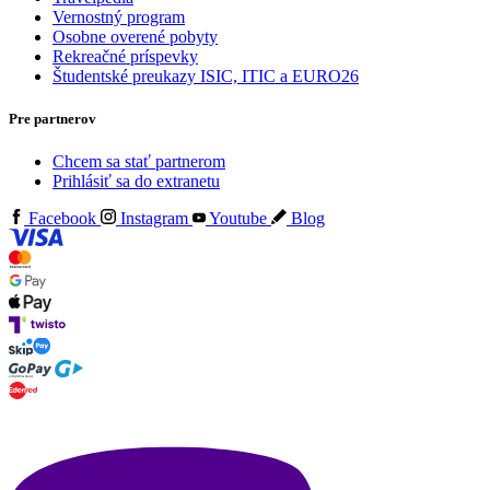
Vernostný program
Osobne overené pobyty
Rekreačné príspevky
Študentské preukazy ISIC, ITIC a EURO26
Pre partnerov
Chcem sa stať partnerom
Prihlásiť sa do extranetu
Facebook
Instagram
Youtube
Blog