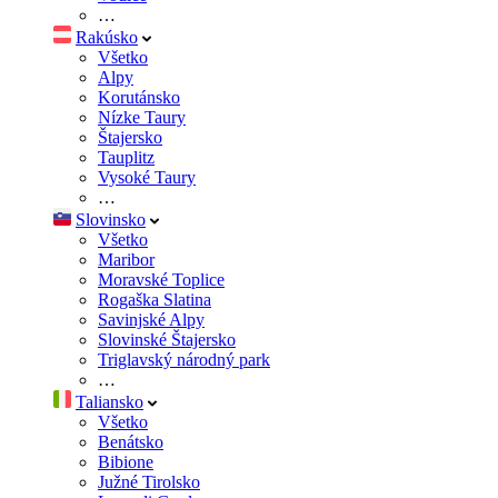
…
Rakúsko
Všetko
Alpy
Korutánsko
Nízke Taury
Štajersko
Tauplitz
Vysoké Taury
…
Slovinsko
Všetko
Maribor
Moravské Toplice
Rogaška Slatina
Savinjské Alpy
Slovinské Štajersko
Triglavský národný park
…
Taliansko
Všetko
Benátsko
Bibione
Južné Tirolsko