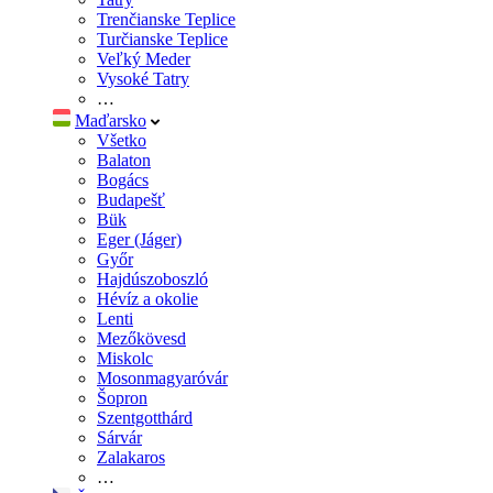
Trenčianske Teplice
Turčianske Teplice
Veľký Meder
Vysoké Tatry
…
Maďarsko
Všetko
Balaton
Bogács
Budapešť
Bük
Eger (Jáger)
Győr
Hajdúszoboszló
Hévíz a okolie
Lenti
Mezőkövesd
Miskolc
Mosonmagyaróvár
Šopron
Szentgotthárd
Sárvár
Zalakaros
…