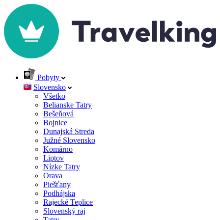
Pobyty
Slovensko
Všetko
Belianske Tatry
Bešeňová
Bojnice
Dunajská Streda
Južné Slovensko
Komárno
Liptov
Nízke Tatry
Orava
Piešťany
Podhájska
Rajecké Teplice
Slovenský raj
Tatry