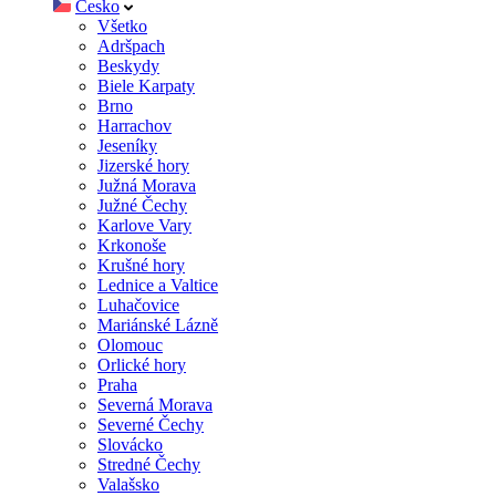
Česko
Všetko
Adršpach
Beskydy
Biele Karpaty
Brno
Harrachov
Jeseníky
Jizerské hory
Južná Morava
Južné Čechy
Karlove Vary
Krkonoše
Krušné hory
Lednice a Valtice
Luhačovice
Mariánské Lázně
Olomouc
Orlické hory
Praha
Severná Morava
Severné Čechy
Slovácko
Stredné Čechy
Valašsko