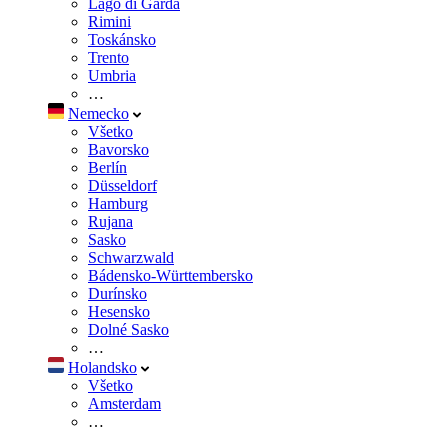
Lago di Garda
Rimini
Toskánsko
Trento
Umbria
…
Nemecko
Všetko
Bavorsko
Berlín
Düsseldorf
Hamburg
Rujana
Sasko
Schwarzwald
Bádensko-Württembersko
Durínsko
Hesensko
Dolné Sasko
…
Holandsko
Všetko
Amsterdam
…