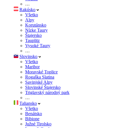
…
Rakúsko
Všetko
Alpy
Korutánsko
Nízke Taury
Štajersko
Tauplitz
Vysoké Taury
…
Slovinsko
Všetko
Maribor
Moravské Toplice
Rogaška Slatina
Savinjské Alpy
Slovinské Štajersko
Triglavský národný park
…
Taliansko
Všetko
Benátsko
Bibione
Južné Tirolsko