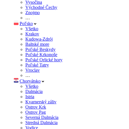
Vysočina
Východné Čechy
Znojmo
…
Poľsko
Všetko
Krakov
Kudowa-Zdrój
Baltské more
Poľské Beskydy
Poľské Krkonoše
Poľské Orlické hory
Poľské Tatry
Vroclav
…
Chorvátsko
Všetko
Dalmácia
Istria
Kvarnerský záliv
Ostrov Krk
Ostrov Pag
Severná Dalmácia
Stredná Dalmácia
Vodice