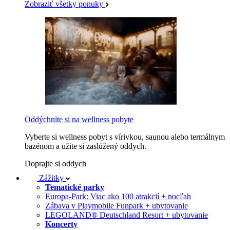
Zobraziť všetky ponuky
Oddýchnite si na wellness pobyte
Vyberte si wellness pobyt s vírivkou, saunou alebo termálnym
bazénom a užite si zaslúžený oddych.
Doprajte si oddych
Zážitky
Tematické parky
Europa-Park: Viac ako 100 atrakcií + nocľah
Zábava v Playmobile Funpark + ubytovanie
LEGOLAND® Deutschland Resort + ubytovanie
Koncerty