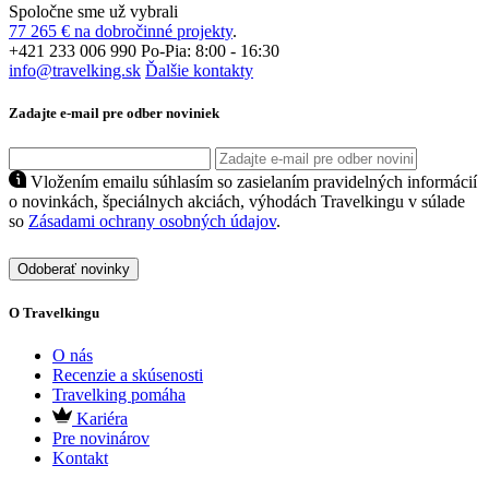
Spoločne sme už vybrali
77 265 € na dobročinné projekty
.
+421 233 006 990
Po-Pia: 8:00 - 16:30
info@travelking.sk
Ďalšie kontakty
Zadajte e-mail pre odber noviniek
Vložením emailu súhlasím so zasielaním pravidelných informácií
o novinkách, špeciálnych akciách, výhodách Travelkingu v súlade
so
Zásadami ochrany osobných údajov
.
Odoberať novinky
O Travelkingu
O nás
Recenzie a skúsenosti
Travelking pomáha
Kariéra
Pre novinárov
Kontakt