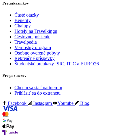
Pre zákazníkov
Časté otázky
Benefity
Chalupy
Hotely na Travelkingu
Cestovné poistenie
Travelpedia
Vernostný program
Osobne overené pobyty
Rekreačné príspevky
Študentské preukazy ISIC, ITIC a EURO26
Pre partnerov
Chcem sa stať partnerom
Prihlásiť sa do extranetu
Facebook
Instagram
Youtube
Blog