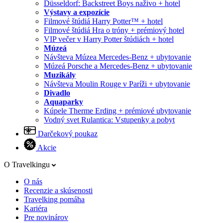
Düsseldorf: Backstreet Boys naživo + hotel
Výstavy a expozície
Filmové štúdiá Harry Potter™ + hotel
Filmové štúdiá Hra o tróny + prémiový hotel
VIP večer v Harry Potter štúdiách + hotel
Múzeá
Návšteva Múzea Mercedes-Benz + ubytovanie
Múzeá Porsche a Mercedes-Benz + ubytovanie
Muzikály
Návšteva Moulin Rouge v Paríži + ubytovanie
Divadlo
Aquaparky
Kúpele Therme Erding + prémiové ubytovanie
Vodný svet Rulantica: Vstupenky a pobyt
Darčekový poukaz
Akcie
O Travelkingu
O nás
Recenzie a skúsenosti
Travelking pomáha
Kariéra
Pre novinárov