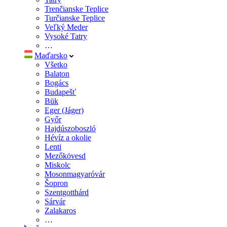
Trenčianske Teplice
Turčianske Teplice
Veľký Meder
Vysoké Tatry
…
Maďarsko
Všetko
Balaton
Bogács
Budapešť
Bük
Eger (Jáger)
Győr
Hajdúszoboszló
Hévíz a okolie
Lenti
Mezőkövesd
Miskolc
Mosonmagyaróvár
Šopron
Szentgotthárd
Sárvár
Zalakaros
…