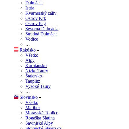
Dalmácia
Istria
Kvarnerský záliv
Ostrov Krk
Ostrov Pag
Severná Dalmácia
Stredná Dalmácia
Vodice
…
Rakúsko
Všetko
Alpy
Korutánsko
Nízke Taury
Štajersko
Tauplitz
Vysoké Taury
…
Slovinsko
Všetko
Maribor
Moravské Toplice
Rogaška Slatina
Savinjské Alpy
Slovinské Štajersko