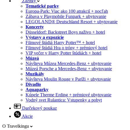
Zážitky
Tematické parky
Europa-Park: Viac ako 100 atrakcií + nocľah
Zábava v Playmobile Funpark + ubytovanie
LEGOLAND® Deutschland Resort + ubytovanie
Koncerty
Düsseldorf: Backstreet Boys naživo + hotel
Výstavy a expozície
Filmové štúdiá Harry Potter™ + hotel
Filmové štúdiá Hra o tróny + prémiový hotel
VIP večer v Harry Potter štúdiách + hotel
Múzeá
Návšteva Múzea Mercedes-Benz + ubytovanie
Múzeá Porsche a Mercedes-Benz + ubytovanie
Muzikály
Návšteva Moulin Rouge v Paríži + ubytovanie
Divadlo
Aquaparky
Kúpele Therme Erding + prémiové ubytovanie
Vodný svet Rulantica: Vstupenky a pobyt
Darčekový poukaz
Akcie
O Travelkingu