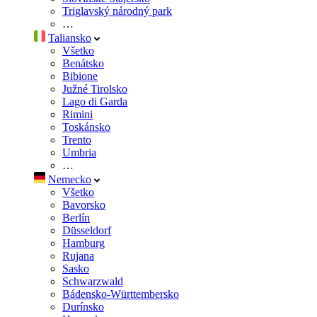
Triglavský národný park
…
Taliansko
Všetko
Benátsko
Bibione
Južné Tirolsko
Lago di Garda
Rimini
Toskánsko
Trento
Umbria
…
Nemecko
Všetko
Bavorsko
Berlín
Düsseldorf
Hamburg
Rujana
Sasko
Schwarzwald
Bádensko-Württembersko
Durínsko