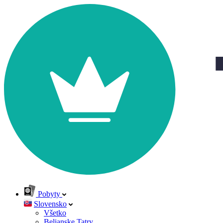
Pobyty
Slovensko
Všetko
Belianske Tatry