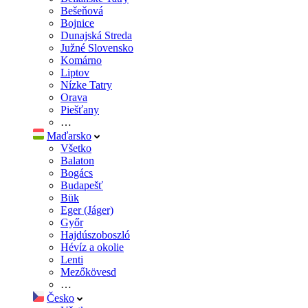
Bešeňová
Bojnice
Dunajská Streda
Južné Slovensko
Komárno
Liptov
Nízke Tatry
Orava
Piešťany
…
Maďarsko
Všetko
Balaton
Bogács
Budapešť
Bük
Eger (Jáger)
Győr
Hajdúszoboszló
Hévíz a okolie
Lenti
Mezőkövesd
…
Česko