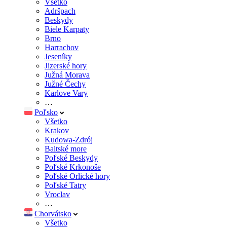
Všetko
Adršpach
Beskydy
Biele Karpaty
Brno
Harrachov
Jeseníky
Jizerské hory
Južná Morava
Južné Čechy
Karlove Vary
…
Poľsko
Všetko
Krakov
Kudowa-Zdrój
Baltské more
Poľské Beskydy
Poľské Krkonoše
Poľské Orlické hory
Poľské Tatry
Vroclav
…
Chorvátsko
Všetko