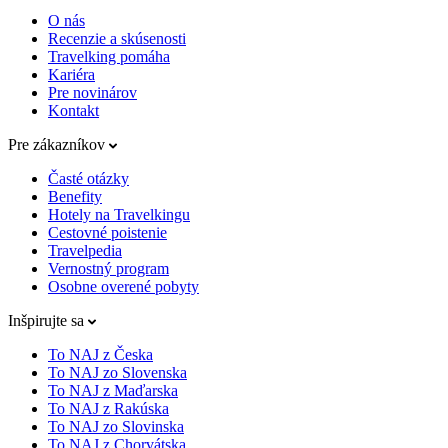
O nás
Recenzie a skúsenosti
Travelking pomáha
Kariéra
Pre novinárov
Kontakt
Pre zákazníkov
Časté otázky
Benefity
Hotely na Travelkingu
Cestovné poistenie
Travelpedia
Vernostný program
Osobne overené pobyty
Inšpirujte sa
To NAJ z Česka
To NAJ zo Slovenska
To NAJ z Maďarska
To NAJ z Rakúska
To NAJ zo Slovinska
To NAJ z Chorvátska