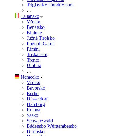
Triglavský národný park
…
Taliansko
Všetko
Benátsko
Bibione
Južné Tirolsko
Lago di Garda
Rimini
Toskánsko
Trento
Umbria
…
Nemecko
Všetko
Bavorsko
Berlín
Düsseldorf
Hamburg
Rujana
Sasko
Schwarzwald
Bádensko-Württembersko
Durínsko