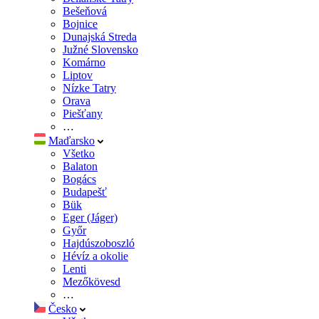
Bešeňová
Bojnice
Dunajská Streda
Južné Slovensko
Komárno
Liptov
Nízke Tatry
Orava
Piešťany
…
Maďarsko
Všetko
Balaton
Bogács
Budapešť
Bük
Eger (Jáger)
Győr
Hajdúszoboszló
Hévíz a okolie
Lenti
Mezőkövesd
…
Česko