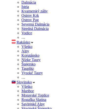
Dalmácia
Istria
Kvarnerský záliv
Ostrov Krk
Ostrov Pag
Severná Dalmácia
Stredná Dalmácia
Vodice
…
Rakúsko
Všetko
Alpy
Korutánsko
Nízke Taury
Štajersko
Tauplitz
Vysoké Taury
…
Slovinsko
Všetko
Maribor
Moravské Toplice
Rogaška Slatina
Savinjské Alpy
Slovinské Štajersko