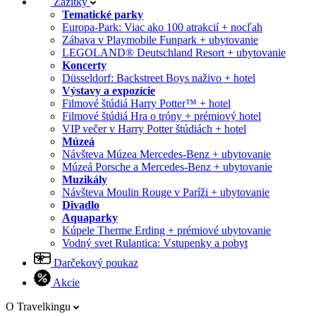
Zážitky
Tematické parky
Europa-Park: Viac ako 100 atrakcií + nocľah
Zábava v Playmobile Funpark + ubytovanie
LEGOLAND® Deutschland Resort + ubytovanie
Koncerty
Düsseldorf: Backstreet Boys naživo + hotel
Výstavy a expozície
Filmové štúdiá Harry Potter™ + hotel
Filmové štúdiá Hra o tróny + prémiový hotel
VIP večer v Harry Potter štúdiách + hotel
Múzeá
Návšteva Múzea Mercedes-Benz + ubytovanie
Múzeá Porsche a Mercedes-Benz + ubytovanie
Muzikály
Návšteva Moulin Rouge v Paríži + ubytovanie
Divadlo
Aquaparky
Kúpele Therme Erding + prémiové ubytovanie
Vodný svet Rulantica: Vstupenky a pobyt
Darčekový poukaz
Akcie
O Travelkingu