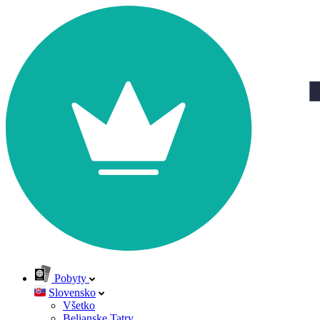
Pobyty
Slovensko
Všetko
Belianske Tatry