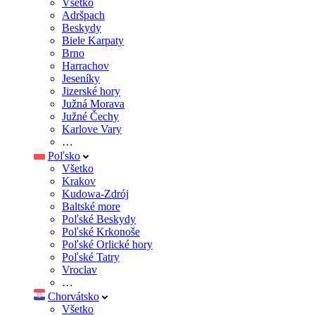
Všetko
Adršpach
Beskydy
Biele Karpaty
Brno
Harrachov
Jeseníky
Jizerské hory
Južná Morava
Južné Čechy
Karlove Vary
…
Poľsko
Všetko
Krakov
Kudowa-Zdrój
Baltské more
Poľské Beskydy
Poľské Krkonoše
Poľské Orlické hory
Poľské Tatry
Vroclav
…
Chorvátsko
Všetko