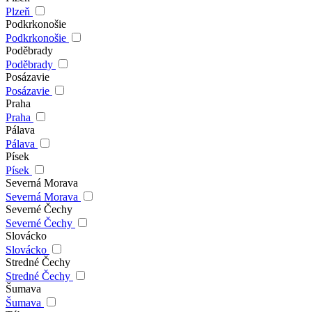
Plzeň
Podkrkonošie
Podkrkonošie
Poděbrady
Poděbrady
Posázavie
Posázavie
Praha
Praha
Pálava
Pálava
Písek
Písek
Severná Morava
Severná Morava
Severné Čechy
Severné Čechy
Slovácko
Slovácko
Stredné Čechy
Stredné Čechy
Šumava
Šumava