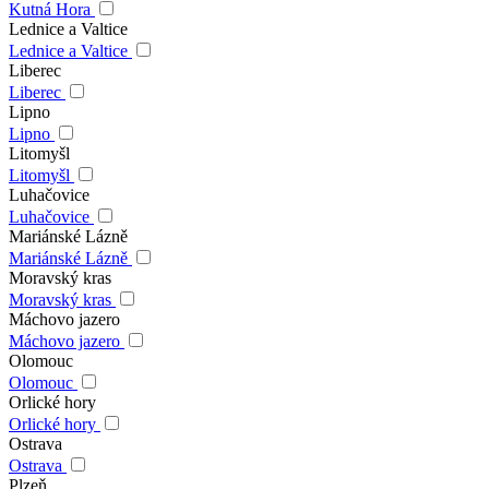
Kutná Hora
Lednice a Valtice
Lednice a Valtice
Liberec
Liberec
Lipno
Lipno
Litomyšl
Litomyšl
Luhačovice
Luhačovice
Mariánské Lázně
Mariánské Lázně
Moravský kras
Moravský kras
Máchovo jazero
Máchovo jazero
Olomouc
Olomouc
Orlické hory
Orlické hory
Ostrava
Ostrava
Plzeň