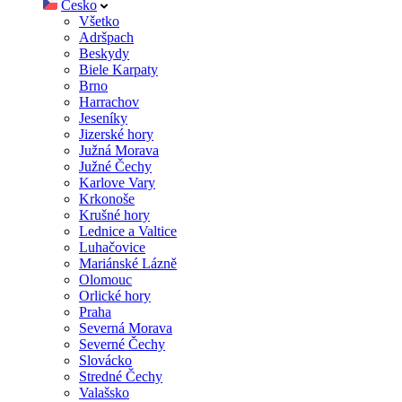
Česko
Všetko
Adršpach
Beskydy
Biele Karpaty
Brno
Harrachov
Jeseníky
Jizerské hory
Južná Morava
Južné Čechy
Karlove Vary
Krkonoše
Krušné hory
Lednice a Valtice
Luhačovice
Mariánské Lázně
Olomouc
Orlické hory
Praha
Severná Morava
Severné Čechy
Slovácko
Stredné Čechy
Valašsko