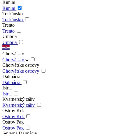
Rimini
Rimini
Toskánsko
Toskánsko
Trento
Trento
Umbria
Umbria
Chorvátsko
Chorvátsko
Chorvátske ostrovy
Chorvátske ostrovy
Dalmácia
Dalmácia
Istria
Istria
Kvarnerský záliv
Kvarnerský záliv
Ostrov Krk
Ostrov Krk
Ostrov Pag
Ostrov Pag
Severná Dalmácia