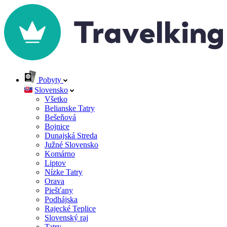
Pobyty
Slovensko
Všetko
Belianske Tatry
Bešeňová
Bojnice
Dunajská Streda
Južné Slovensko
Komárno
Liptov
Nízke Tatry
Orava
Piešťany
Podhájska
Rajecké Teplice
Slovenský raj
Tatry