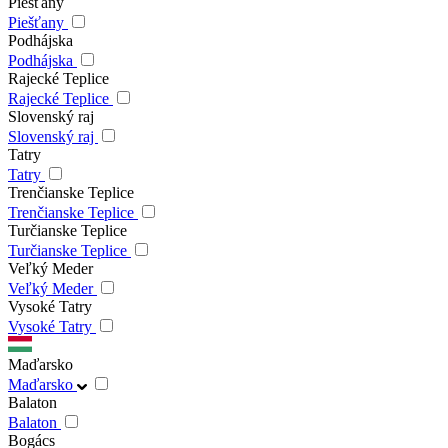
Piešťany
Piešťany
Podhájska
Podhájska
Rajecké Teplice
Rajecké Teplice
Slovenský raj
Slovenský raj
Tatry
Tatry
Trenčianske Teplice
Trenčianske Teplice
Turčianske Teplice
Turčianske Teplice
Veľký Meder
Veľký Meder
Vysoké Tatry
Vysoké Tatry
Maďarsko
Maďarsko
Balaton
Balaton
Bogács