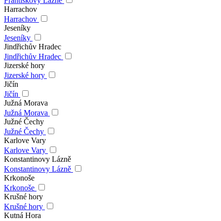
Františkovy Lázně
Harrachov
Harrachov
Jeseníky
Jeseníky
Jindřichův Hradec
Jindřichův Hradec
Jizerské hory
Jizerské hory
Jičín
Jičín
Južná Morava
Južná Morava
Južné Čechy
Južné Čechy
Karlove Vary
Karlove Vary
Konstantinovy Lázně
Konstantinovy Lázně
Krkonoše
Krkonoše
Krušné hory
Krušné hory
Kutná Hora