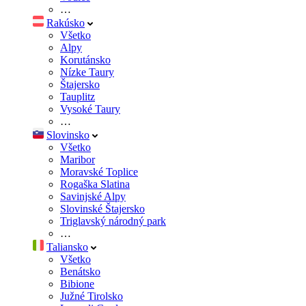
…
Rakúsko
Všetko
Alpy
Korutánsko
Nízke Taury
Štajersko
Tauplitz
Vysoké Taury
…
Slovinsko
Všetko
Maribor
Moravské Toplice
Rogaška Slatina
Savinjské Alpy
Slovinské Štajersko
Triglavský národný park
…
Taliansko
Všetko
Benátsko
Bibione
Južné Tirolsko