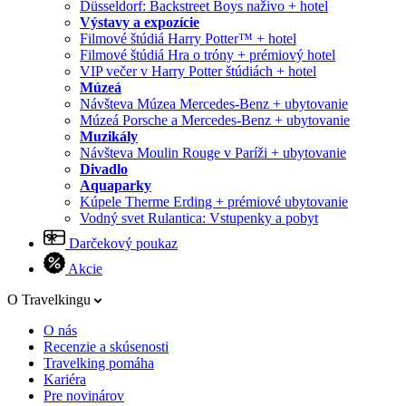
Düsseldorf: Backstreet Boys naživo + hotel
Výstavy a expozície
Filmové štúdiá Harry Potter™ + hotel
Filmové štúdiá Hra o tróny + prémiový hotel
VIP večer v Harry Potter štúdiách + hotel
Múzeá
Návšteva Múzea Mercedes-Benz + ubytovanie
Múzeá Porsche a Mercedes-Benz + ubytovanie
Muzikály
Návšteva Moulin Rouge v Paríži + ubytovanie
Divadlo
Aquaparky
Kúpele Therme Erding + prémiové ubytovanie
Vodný svet Rulantica: Vstupenky a pobyt
Darčekový poukaz
Akcie
O Travelkingu
O nás
Recenzie a skúsenosti
Travelking pomáha
Kariéra
Pre novinárov