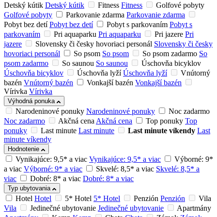
Detský kútik
Detský kútik
Fitness
Fitness
Golfové pobyty
Golfové pobyty
Parkovanie zdarma
Parkovanie zdarma
Pobyt bez detí
Pobyt bez detí
Pobyt s parkovaním
Pobyt s
parkovaním
Pri aquaparku
Pri aquaparku
Pri jazere
Pri
jazere
Slovensky či česky hovoriaci personál
Slovensky či česky
hovoriaci personál
So psom
So psom
So psom zadarmo
So
psom zadarmo
So saunou
So saunou
Úschovňa bicyklov
Úschovňa bicyklov
Úschovňa lyží
Úschovňa lyží
Vnútorný
bazén
Vnútorný bazén
Vonkajší bazén
Vonkajší bazén
Vírivka
Vírivka
Výhodná ponuka
Narodeninové ponuky
Narodeninové ponuky
Noc zadarmo
Noc zadarmo
Akčná cena
Akčná cena
Top ponuky
Top
ponuky
Last minute
Last minute
Last minute víkendy
Last
minute víkendy
Hodnotenie
Vynikajúce: 9,5* a viac
Vynikajúce: 9,5* a viac
Výborné: 9*
a viac
Výborné: 9* a viac
Skvelé: 8,5* a viac
Skvelé: 8,5* a
viac
Dobré: 8* a viac
Dobré: 8* a viac
Typ ubytovania
Hotel
Hotel
5* Hotel
5* Hotel
Penzión
Penzión
Vila
Vila
Jedinečné ubytovanie
Jedinečné ubytovanie
Apartmány