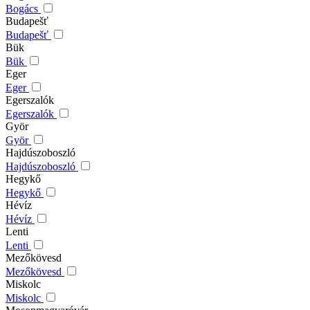
Bogács
Budapešť
Budapešť
Bük
Bük
Eger
Eger
Egerszalók
Egerszalók
Györ
Györ
Hajdúszoboszló
Hajdúszoboszló
Hegykő
Hegykő
Hévíz
Hévíz
Lenti
Lenti
Mezőkövesd
Mezőkövesd
Miskolc
Miskolc