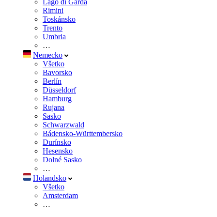
Lago di Garda
Rimini
Toskánsko
Trento
Umbria
…
Nemecko
Všetko
Bavorsko
Berlín
Düsseldorf
Hamburg
Rujana
Sasko
Schwarzwald
Bádensko-Württembersko
Durínsko
Hesensko
Dolné Sasko
…
Holandsko
Všetko
Amsterdam
…