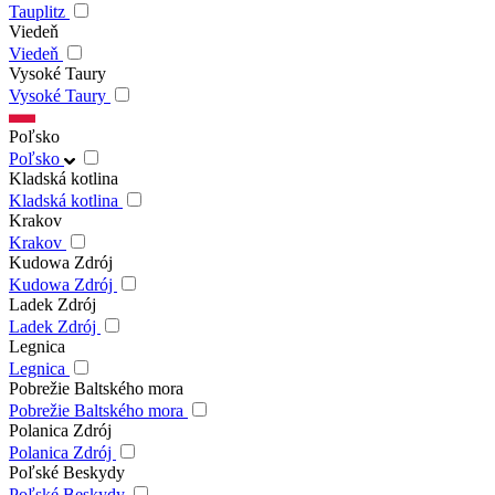
Tauplitz
Viedeň
Viedeň
Vysoké Taury
Vysoké Taury
Poľsko
Poľsko
Kladská kotlina
Kladská kotlina
Krakov
Krakov
Kudowa Zdrój
Kudowa Zdrój
Ladek Zdrój
Ladek Zdrój
Legnica
Legnica
Pobrežie Baltského mora
Pobrežie Baltského mora
Polanica Zdrój
Polanica Zdrój
Poľské Beskydy
Poľské Beskydy