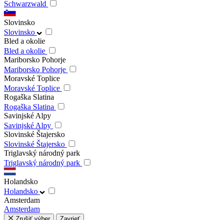
Schwarzwald
Slovinsko
Slovinsko
Bled a okolie
Bled a okolie
Mariborsko Pohorje
Mariborsko Pohorje
Moravské Toplice
Moravské Toplice
Rogaška Slatina
Rogaška Slatina
Savinjské Alpy
Savinjské Alpy
Slovinské Štajersko
Slovinské Štajersko
Triglavský národný park
Triglavský národný park
Holandsko
Holandsko
Amsterdam
Amsterdam
Zrušiť výber
Zavrieť