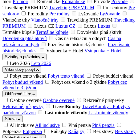
mori
Pri mori
Romantické
Romantické
Pri vode
Pri vode
Travelking PREMIUM
Travelking PREMIUM
Pre seniorov
Pre
seniorov
Pre rodiny
Pre rodiny
Lyžovanie
Lyžovanie
Vianočné trhy
Vianočné trhy
Travelking PREMIUM
Travelking
PREMIUM
Luxus CZ
Luxus CZ
Luxus
Luxus
Termálne kúpele
Termálne kúpele
Dovolenka plná aktivít
Dovolenka plná aktivít
Čas na relaxáciu a oddych
Čas na
relaxáciu a oddych
Poznávanie historických miest
Poznávanie
historických miest
Vstupenka + Hotel
Vstupenka + Hotel
Sviatky a prázdniny
Leto 2026
Leto 2026
Víkendový pobyt
Pobyt tento víkend
Pobyt tento víkend
Pobyt budúci víkend
Pobyt budúci víkend
Pobyt cez víkend o 3 týždne
Pobyt cez
víkend o 3 týždne
Obľúbené filtre
Osobne overené
Osobne overené
Rekreačné príspevky
Rekreačné príspevky
TravelBomby
TravelBomby - Pobyty s
parádnou zľavou
Last minute víkendy
Last minute víkendy
Strava
All inclusive
All inclusive
Plná penzia
Plná penzia
Polpenzia
Polpenzia
Raňajky
Raňajky
Bez stravy
Bez stravy
S dieťaťom zdarma