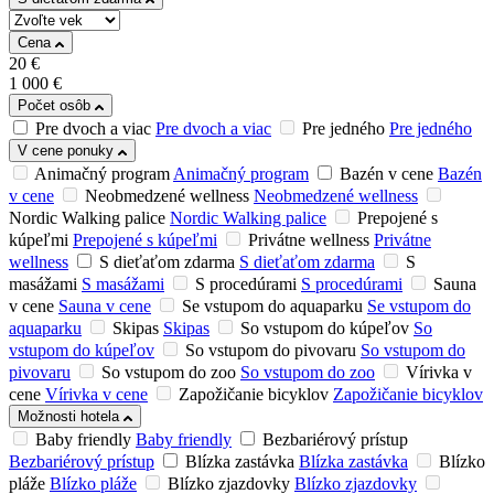
Cena
20
€
1 000
€
Počet osôb
Pre dvoch a viac
Pre dvoch a viac
Pre jedného
Pre jedného
V cene ponuky
Animačný program
Animačný program
Bazén v cene
Bazén
v cene
Neobmedzené wellness
Neobmedzené wellness
Nordic Walking palice
Nordic Walking palice
Prepojené s
kúpeľmi
Prepojené s kúpeľmi
Privátne wellness
Privátne
wellness
S dieťaťom zdarma
S dieťaťom zdarma
S
masážami
S masážami
S procedúrami
S procedúrami
Sauna
v cene
Sauna v cene
Se vstupom do aquaparku
Se vstupom do
aquaparku
Skipas
Skipas
So vstupom do kúpeľov
So
vstupom do kúpeľov
So vstupom do pivovaru
So vstupom do
pivovaru
So vstupom do zoo
So vstupom do zoo
Vírivka v
cene
Vírivka v cene
Zapožičanie bicyklov
Zapožičanie bicyklov
Možnosti hotela
Baby friendly
Baby friendly
Bezbariérový prístup
Bezbariérový prístup
Blízka zastávka
Blízka zastávka
Blízko
pláže
Blízko pláže
Blízko zjazdovky
Blízko zjazdovky