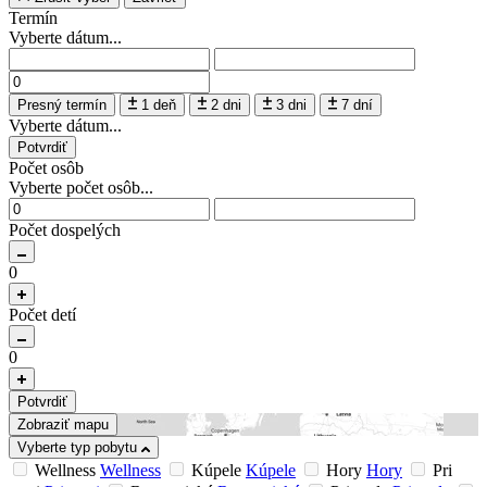
Termín
Vyberte dátum...
Presný termín
1 deň
2 dni
3 dni
7 dní
Vyberte dátum...
Potvrdiť
Počet osôb
Vyberte počet osôb...
Počet dospelých
0
Počet detí
0
Potvrdiť
Zobraziť mapu
Vyberte typ pobytu
Wellness
Wellness
Kúpele
Kúpele
Hory
Hory
Pri