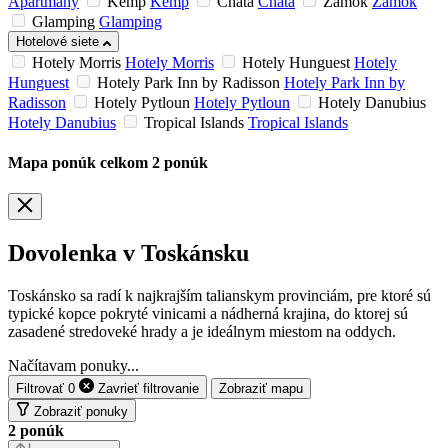
Apartmány
Kemp
Kemp
Chata
Chata
Zámok
Zámok
Glamping
Glamping
Hotelové siete
Hotely Morris
Hotely Morris
Hotely Hunguest
Hotely
Hunguest
Hotely Park Inn by Radisson
Hotely Park Inn by
Radisson
Hotely Pytloun
Hotely Pytloun
Hotely Danubius
Hotely Danubius
Tropical Islands
Tropical Islands
Mapa ponúk
celkom
2
ponúk
Dovolenka v Toskánsku
Toskánsko sa radí k najkrajším talianskym provinciám, pre ktoré sú
typické kopce pokryté vinicami a nádherná krajina, do ktorej sú
zasadené stredoveké hrady a je ideálnym miestom na oddych.
Načítavam ponuky...
Filtrovať
0
Zavrieť
filtrovanie
Zobraziť mapu
Zobraziť ponuky
2
ponúk