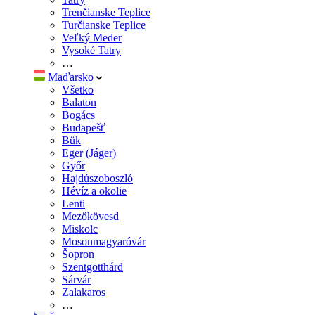
Trenčianske Teplice
Turčianske Teplice
Veľký Meder
Vysoké Tatry
…
Maďarsko
Všetko
Balaton
Bogács
Budapešť
Bük
Eger (Jáger)
Győr
Hajdúszoboszló
Hévíz a okolie
Lenti
Mezőkövesd
Miskolc
Mosonmagyaróvár
Šopron
Szentgotthárd
Sárvár
Zalakaros
…