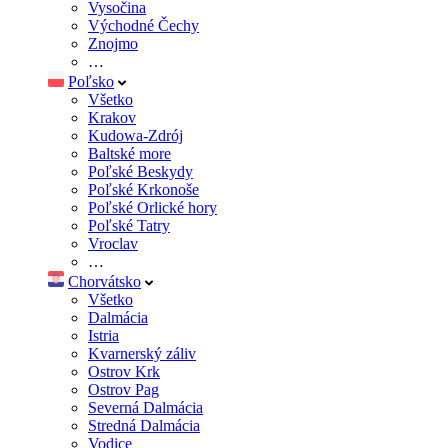
Vysočina
Východné Čechy
Znojmo
…
Poľsko
Všetko
Krakov
Kudowa-Zdrój
Baltské more
Poľské Beskydy
Poľské Krkonoše
Poľské Orlické hory
Poľské Tatry
Vroclav
…
Chorvátsko
Všetko
Dalmácia
Istria
Kvarnerský záliv
Ostrov Krk
Ostrov Pag
Severná Dalmácia
Stredná Dalmácia
Vodice