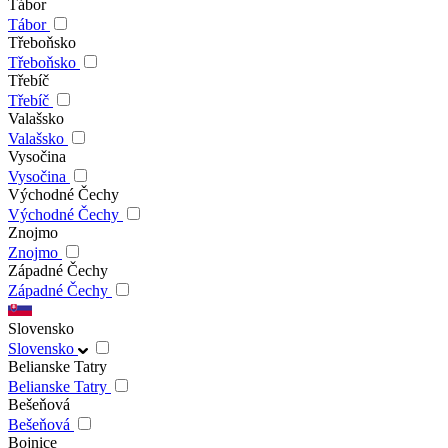
Tábor
Tábor
Třeboňsko
Třeboňsko
Třebíč
Třebíč
Valašsko
Valašsko
Vysočina
Vysočina
Východné Čechy
Východné Čechy
Znojmo
Znojmo
Západné Čechy
Západné Čechy
Slovensko
Slovensko
Belianske Tatry
Belianske Tatry
Bešeňová
Bešeňová
Bojnice