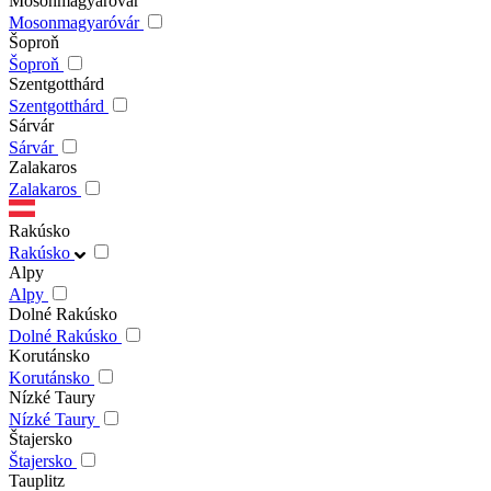
Mosonmagyaróvár
Mosonmagyaróvár
Šoproň
Šoproň
Szentgotthárd
Szentgotthárd
Sárvár
Sárvár
Zalakaros
Zalakaros
Rakúsko
Rakúsko
Alpy
Alpy
Dolné Rakúsko
Dolné Rakúsko
Korutánsko
Korutánsko
Nízké Taury
Nízké Taury
Štajersko
Štajersko
Tauplitz