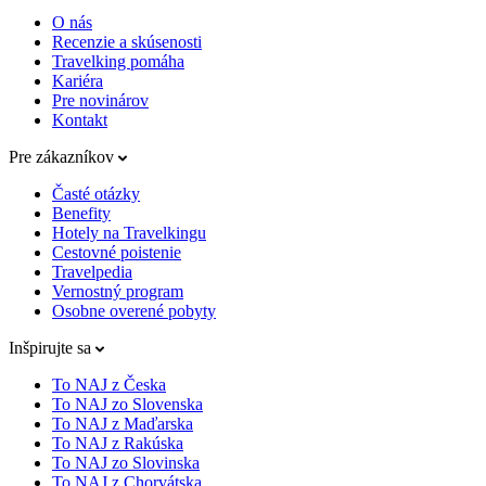
O nás
Recenzie a skúsenosti
Travelking pomáha
Kariéra
Pre novinárov
Kontakt
Pre zákazníkov
Časté otázky
Benefity
Hotely na Travelkingu
Cestovné poistenie
Travelpedia
Vernostný program
Osobne overené pobyty
Inšpirujte sa
To NAJ z Česka
To NAJ zo Slovenska
To NAJ z Maďarska
To NAJ z Rakúska
To NAJ zo Slovinska
To NAJ z Chorvátska