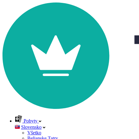
Pobyty
Slovensko
Všetko
Belianske Tatry