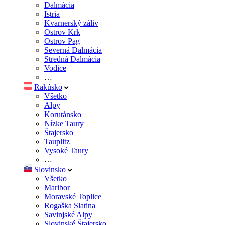
Dalmácia
Istria
Kvarnerský záliv
Ostrov Krk
Ostrov Pag
Severná Dalmácia
Stredná Dalmácia
Vodice
…
Rakúsko
Všetko
Alpy
Korutánsko
Nízke Taury
Štajersko
Tauplitz
Vysoké Taury
…
Slovinsko
Všetko
Maribor
Moravské Toplice
Rogaška Slatina
Savinjské Alpy
Slovinské Štajersko