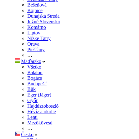
Bešeňová
Bojnice
Dunajská Streda
Južné Slovensko
Komárno
Liptov
Nízke Tatry
Orava
Piešťany
…
Maďarsko
Všetko
Balaton
Bogács
Budapešť
Bük
Eger (Jáger)
Győr
Hajdúszoboszló
Hévíz a okolie
Lenti
Mezőkövesd
…
Česko