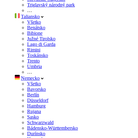
Triglavský národný park
…
Taliansko
Všetko
Benátsko
Bibione
Južné Tirolsko
Lago di Garda
Rimini
Toskánsko
Trento
Umbria
…
Nemecko
Všetko
Bavorsko
Berlín
Düsseldorf
Hamburg
Rujana
Sasko
Schwarzwald
Bádensko-Württembersko
Durínsko