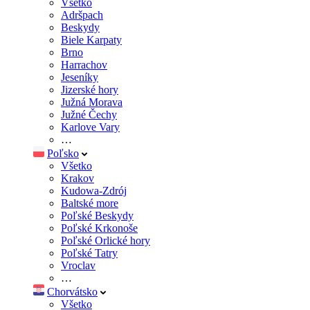
Všetko
Adršpach
Beskydy
Biele Karpaty
Brno
Harrachov
Jeseníky
Jizerské hory
Južná Morava
Južné Čechy
Karlove Vary
…
Poľsko
Všetko
Krakov
Kudowa-Zdrój
Baltské more
Poľské Beskydy
Poľské Krkonoše
Poľské Orlické hory
Poľské Tatry
Vroclav
…
Chorvátsko
Všetko