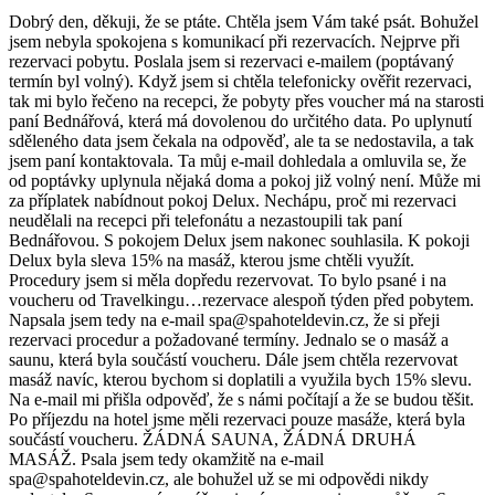
Dobrý den, děkuji, že se ptáte. Chtěla jsem Vám také psát. Bohužel
jsem nebyla spokojena s komunikací při rezervacích. Nejprve při
rezervaci pobytu. Poslala jsem si rezervaci e-mailem (poptávaný
termín byl volný). Když jsem si chtěla telefonicky ověřit rezervaci,
tak mi bylo řečeno na recepci, že pobyty přes voucher má na starosti
paní Bednářová, která má dovolenou do určitého data. Po uplynutí
sděleného data jsem čekala na odpověď, ale ta se nedostavila, a tak
jsem paní kontaktovala. Ta můj e-mail dohledala a omluvila se, že
od poptávky uplynula nějaká doma a pokoj již volný není. Může mi
za příplatek nabídnout pokoj Delux. Nechápu, proč mi rezervaci
neudělali na recepci při telefonátu a nezastoupili tak paní
Bednářovou. S pokojem Delux jsem nakonec souhlasila. K pokoji
Delux byla sleva 15% na masáž, kterou jsme chtěli využít.
Procedury jsem si měla dopředu rezervovat. To bylo psané i na
voucheru od Travelkingu…rezervace alespoň týden před pobytem.
Napsala jsem tedy na e-mail spa@spahoteldevin.cz, že si přeji
rezervaci procedur a požadované termíny. Jednalo se o masáž a
saunu, která byla součástí voucheru. Dále jsem chtěla rezervovat
masáž navíc, kterou bychom si doplatili a využila bych 15% slevu.
Na e-mail mi přišla odpověď, že s námi počítají a že se budou těšit.
Po příjezdu na hotel jsme měli rezervaci pouze masáže, která byla
součástí voucheru. ŽÁDNÁ SAUNA, ŽÁDNÁ DRUHÁ
MASÁŽ. Psala jsem tedy okamžitě na e-mail
spa@spahoteldevin.cz, ale bohužel už se mi odpovědi nikdy