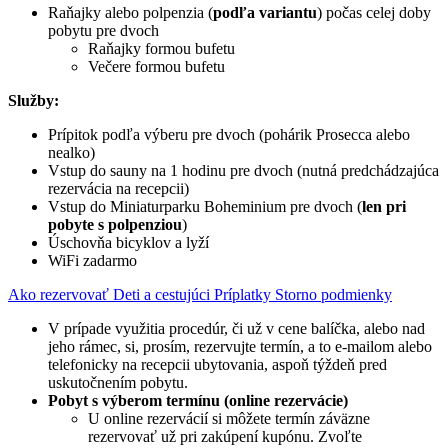
Raňajky alebo polpenzia (
podľa variantu
) počas celej doby
pobytu pre dvoch
Raňajky formou bufetu
Večere formou bufetu
Služby:
Prípitok podľa výberu pre dvoch (pohárik Prosecca alebo
nealko)
Vstup do sauny na 1 hodinu pre dvoch (nutná predchádzajúca
rezervácia na recepcii)
Vstup do Miniaturparku Boheminium pre dvoch (
len pri
pobyte s polpenziou
)
Úschovňa bicyklov a lyží
WiFi zadarmo
Ako rezervovať
Deti a cestujúci
Príplatky
Storno podmienky
V prípade využitia procedúr, či už v cene balíčka, alebo nad
jeho rámec, si, prosím, rezervujte termín, a to e-mailom alebo
telefonicky na recepcii ubytovania, aspoň týždeň pred
uskutočnením pobytu.
Pobyt s výberom termínu (online rezervácie)
U online rezervácií si môžete termín záväzne
rezervovať už pri zakúpení kupónu. Zvoľte