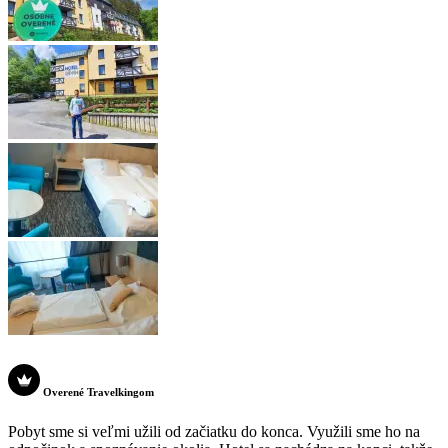
Overené Travelkingom
Pobyt sme si veľmi užili od začiatku do konca. Využili sme ho na