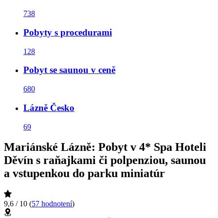
738
Pobyty s procedurami
128
Pobyt se saunou v ceně
680
Lázně Česko
69
Mariánské Lázně: Pobyt v 4* Spa Hoteli
Děvín s raňajkami či polpenziou, saunou
a vstupenkou do parku miniatúr
9,6 / 10
(
57 hodnotení
)