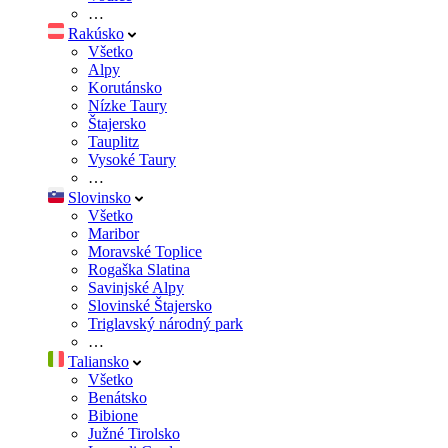
…
Rakúsko
Všetko
Alpy
Korutánsko
Nízke Taury
Štajersko
Tauplitz
Vysoké Taury
…
Slovinsko
Všetko
Maribor
Moravské Toplice
Rogaška Slatina
Savinjské Alpy
Slovinské Štajersko
Triglavský národný park
…
Taliansko
Všetko
Benátsko
Bibione
Južné Tirolsko