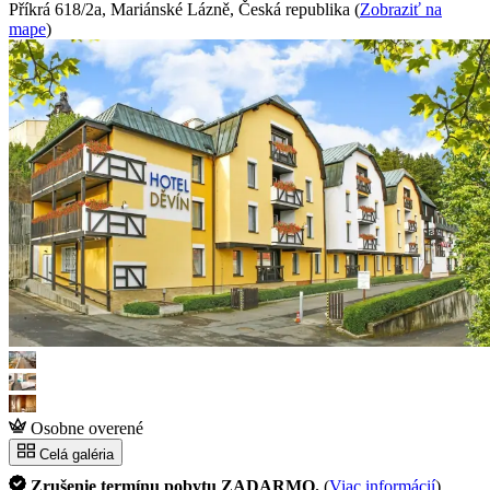
Příkrá 618/2a, Mariánské Lázně, Česká republika
(
Zobraziť na
mape
)
Osobne overené
Celá galéria
Zrušenie termínu pobytu ZADARMO.
(
Viac informácií
)