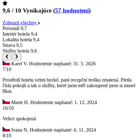
9,6 / 10
Vynikajúce
(
57 hodnotení
)
Zobrazit všechny
Personál
9,7
Interiér hotela
9,4
Lokalita hotela
9,4
Strava
9,5
Služby hotela
9,6
Karel V.
Hodnotenie napísané: 31. 5. 2026
7/10
Prostředí hotelu velmi hezké, paní recepční trošku zmatená. Pletla
čísla pokojů a tak o služby, které jsem měl zakoupené jsem si musel
říkat.
Marie H.
Hodnotenie napísané: 1. 12. 2024
10/10
Velice spokojená
Ivana N.
Hodnotenie napísané: 6. 11. 2024
8/10