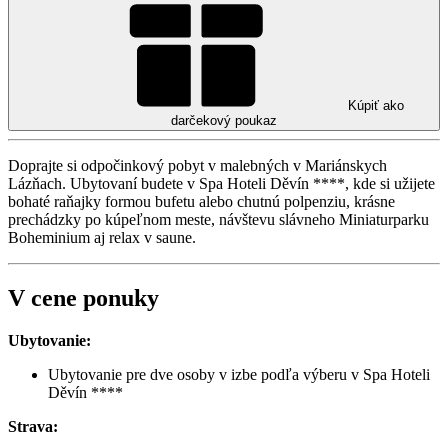
Kúpiť ako
darčekový poukaz
Doprajte si odpočinkový pobyt v malebných v Mariánskych
Lázňach. Ubytovaní budete v Spa Hoteli Děvín ****, kde si užijete
bohaté raňajky formou bufetu alebo chutnú polpenziu, krásne
prechádzky po kúpeľnom meste, návštevu slávneho Miniaturparku
Boheminium aj relax v saune.
V cene ponuky
Ubytovanie:
Ubytovanie pre dve osoby v izbe podľa výberu v Spa Hoteli
Děvín ****
Strava: