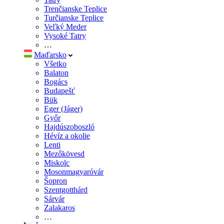
Trenčianske Teplice
Turčianske Teplice
Veľký Meder
Vysoké Tatry
…
Maďarsko
Všetko
Balaton
Bogács
Budapešť
Bük
Eger (Jáger)
Győr
Hajdúszoboszló
Hévíz a okolie
Lenti
Mezőkövesd
Miskolc
Mosonmagyaróvár
Šopron
Szentgotthárd
Sárvár
Zalakaros
…