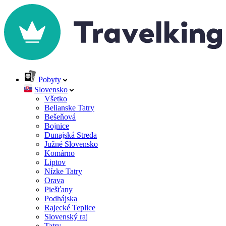
Pobyty
Slovensko
Všetko
Belianske Tatry
Bešeňová
Bojnice
Dunajská Streda
Južné Slovensko
Komárno
Liptov
Nízke Tatry
Orava
Piešťany
Podhájska
Rajecké Teplice
Slovenský raj
Tatry