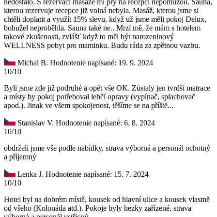
nedostalo. S rezervací masáže mi prý na recepci nepomůžou. Sauna,
kterou rezervuje recepce již volná nebyla. Masáž, kterou jsme si
chtěli doplatit a využít 15% slevu, když už jsme měli pokoj Delux,
bohužel neproběhla. Sauna také ne.. Mrzí mě, že mám s hotelem
takové zkušenosti, zvlášť když to měl být narozeninový
WELLNESS pobyt pro maminku. Budu ráda za zpětnou vazbu.
Michal B.
Hodnotenie napísané: 19. 9. 2024
10/10
Byli jsme zde již podruhé a opět vše OK. Zůstaly jen tvrdší matrace
a místy by pokoj potřeboval lehčí opravy (vypínač, splachovač
apod.). Jinak ve všem spokojenost, těšíme se na příště...
Stanislav V.
Hodnotenie napísané: 6. 8. 2024
10/10
obdrželi jsme vše podle nabídky, strava výborná a personál ochotný
a příjemný
Lenka J.
Hodnotenie napísané: 15. 7. 2024
10/10
Hotel byl na dobrém místě, kousek od hlavní ulice a kousek vlastně
od všeho (Kolonáda atd.). Pokoje byly hezky zařízené, strava
výborná a personál vstřícný.