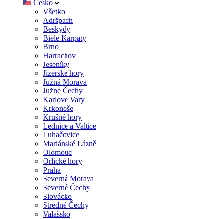
Česko
Všetko
Adršpach
Beskydy
Biele Karpaty
Brno
Harrachov
Jeseníky
Jizerské hory
Južná Morava
Južné Čechy
Karlove Vary
Krkonoše
Krušné hory
Lednice a Valtice
Luhačovice
Mariánské Lázně
Olomouc
Orlické hory
Praha
Severná Morava
Severné Čechy
Slovácko
Stredné Čechy
Valašsko