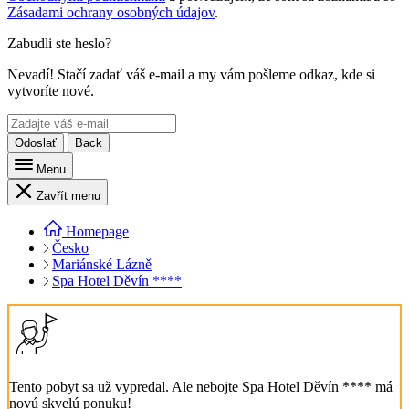
Zásadami ochrany osobných údajov
.
Zabudli ste heslo?
Nevadí! Stačí zadať váš e-mail a my vám pošleme odkaz, kde si
vytvoríte nové.
Odoslať
Back
Menu
Zavřít menu
Homepage
Česko
Mariánské Lázně
Spa Hotel Děvín ****
Tento pobyt sa už vypredal. Ale nebojte Spa Hotel Děvín **** má
novú skvelú ponuku!