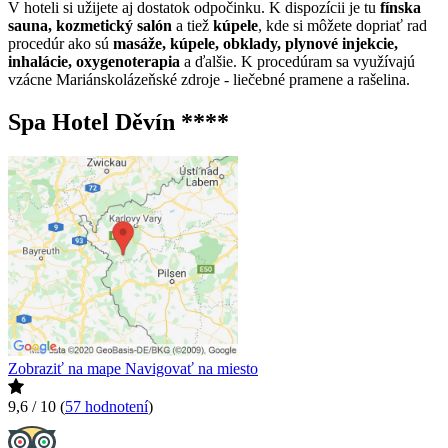
V hoteli si užijete aj dostatok odpočinku. K dispozícii je tu
fínska
sauna, kozmetický salón
a tiež
kúpele
, kde si môžete dopriať rad
procedúr ako sú
masáže, kúpele, obklady, plynové injekcie,
inhalácie, oxygenoterapia
a ďalšie. K procedúram sa využívajú
vzácne Mariánskolázeňské zdroje - liečebné pramene a rašelina.
Spa Hotel Děvín ****
Zobraziť na mape
Navigovať na miesto
9,6 / 10
(
57 hodnotení
)