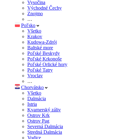
Vysočina
Východné Čechy
Znojmo
…
Poľsko
Všetko
Krakov
Kudowa-Zdrój
Baltské more
Poľské Beskydy
Poľské Krkonoše
Poľské Orlické hory
Poľské Tatry
Vroclav
…
Chorvátsko
Všetko
Dalmácia
Istria
Kvarnerský záliv
Ostrov Krk
Ostrov Pag
Severná Dalmácia
Stredná Dalmácia
Vodice