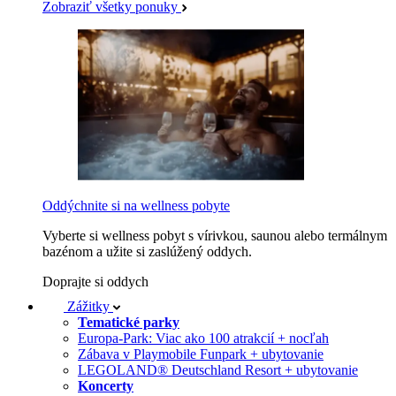
Zobraziť všetky ponuky
Oddýchnite si na wellness pobyte
Vyberte si wellness pobyt s vírivkou, saunou alebo termálnym
bazénom a užite si zaslúžený oddych.
Doprajte si oddych
Zážitky
Tematické parky
Europa-Park: Viac ako 100 atrakcií + nocľah
Zábava v Playmobile Funpark + ubytovanie
LEGOLAND® Deutschland Resort + ubytovanie
Koncerty