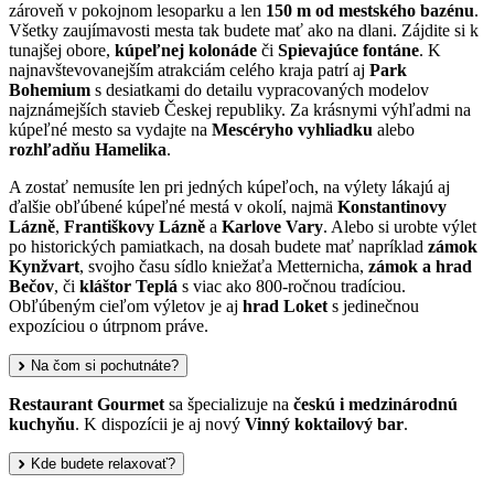
zároveň v pokojnom lesoparku a len
150 m od mestského bazénu
.
Všetky zaujímavosti mesta tak budete mať ako na dlani. Zájdite si k
tunajšej obore,
kúpeľnej kolonáde
či
Spievajúce fontáne
. K
najnavštevovanejším atrakciám celého kraja patrí aj
Park
Bohemium
s desiatkami do detailu vypracovaných modelov
najznámejších stavieb Českej republiky. Za krásnymi výhľadmi na
kúpeľné mesto sa vydajte na
Mescéryho vyhliadku
alebo
rozhľadňu Hamelika
.
A zostať nemusíte len pri jedných kúpeľoch, na výlety lákajú aj
ďalšie obľúbené kúpeľné mestá v okolí, najmä
Konstantinovy
Lázně
,
Františkovy Lázně
a
Karlove Vary
. Alebo si urobte výlet
po historických pamiatkach, na dosah budete mať napríklad
zámok
Kynžvart
, svojho času sídlo kniežaťa Metternicha,
zámok a hrad
Bečov
, či
kláštor Teplá
s viac ako 800-ročnou tradíciou.
Obľúbeným cieľom výletov je aj
hrad Loket
s jedinečnou
expozíciou o útrpnom práve.
Na čom si pochutnáte?
Restaurant Gourmet
sa špecializuje na
českú i medzinárodnú
kuchyňu
. K dispozícii je aj nový
Vinný koktailový bar
.
Kde budete relaxovať?