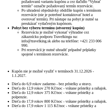
požadovanú variantu kupónu a cez tlačidlo “Vybrať
termín” označte požadovaný termín rezervácie.
Po uhradení objednávky obdržíte kupón s termínom
rezervácie (nie je potrebné kontaktovať hotel a
overovať termín). Pri nástupe na pobyt je nutné sa
preukázať vytlačeným kupónom.
Pobyt bez výberu termínu (otvorený kupón)
Rezerváciu je možné vykonať výhradne cez
zákaznícku podporu Travelkingu na:
info@travelking.sk alebo na telefóne: +421 233 006
990.
Pri rezervácii je nutné uhradiť prípadné príplatky
spojené s termínom rezervácie.
Kupón nie je možné využiť v termínoch 31.12.2026 -
1.1.2027.
Dieťa do 6,9 rokov zadarmo - bez prístelky a stravy.
Dieťa do 12,9 rokov 270 Kč/noc - vrátane prístelky a raňajok.
Dieťa do 12,9 rokov 375 Kč/noc - vrátane prístelky a
polpenzie.
Dieťa do 17,9 rokov 800 Kč/noc - vrátane prístelky a raňajok.
Dieťa do 17,9 rokov 1 115 Kč/noc - vrátane prístelky a