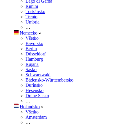
Lago di Garda
Rimini
Toskánsko
Trento
Umbria
…
Nemecko
Všetko
Bavorsko
Berlín
Düsseldorf
Hamburg
Rujana
Sasko
Schwarzwald
Bádensko-Württembersko
Durínsko
Hesensko
Dolné Sasko
…
Holandsko
Všetko
Amsterdam
…