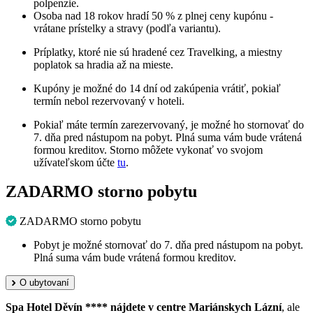
polpenzie.
Osoba nad 18 rokov hradí 50 % z plnej ceny kupónu -
vrátane prístelky a stravy (podľa variantu).
Príplatky, ktoré nie sú hradené cez Travelking, a miestny
poplatok sa hradia až na mieste.
Kupóny je možné do 14 dní od zakúpenia vrátiť, pokiaľ
termín nebol rezervovaný v hoteli.
Pokiaľ máte termín zarezervovaný, je možné ho stornovať do
7. dňa pred nástupom na pobyt. Plná suma vám bude vrátená
formou kreditov. Storno môžete vykonať vo svojom
užívateľskom účte
tu
.
ZADARMO storno pobytu
ZADARMO storno pobytu
Pobyt je možné stornovať do 7. dňa pred nástupom na pobyt.
Plná suma vám bude vrátená formou kreditov.
O ubytovaní
Spa Hotel Děvín **** nájdete v centre Mariánskych Lázní
, ale