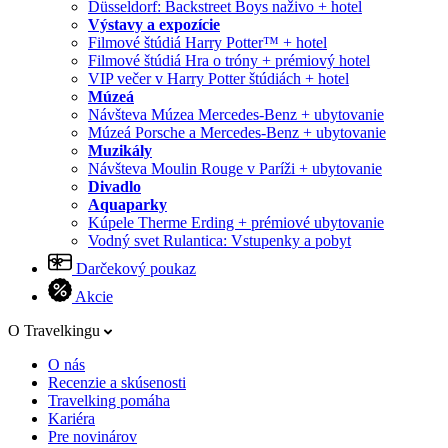
Düsseldorf: Backstreet Boys naživo + hotel
Výstavy a expozície
Filmové štúdiá Harry Potter™ + hotel
Filmové štúdiá Hra o tróny + prémiový hotel
VIP večer v Harry Potter štúdiách + hotel
Múzeá
Návšteva Múzea Mercedes-Benz + ubytovanie
Múzeá Porsche a Mercedes-Benz + ubytovanie
Muzikály
Návšteva Moulin Rouge v Paríži + ubytovanie
Divadlo
Aquaparky
Kúpele Therme Erding + prémiové ubytovanie
Vodný svet Rulantica: Vstupenky a pobyt
Darčekový poukaz
Akcie
O Travelkingu
O nás
Recenzie a skúsenosti
Travelking pomáha
Kariéra
Pre novinárov