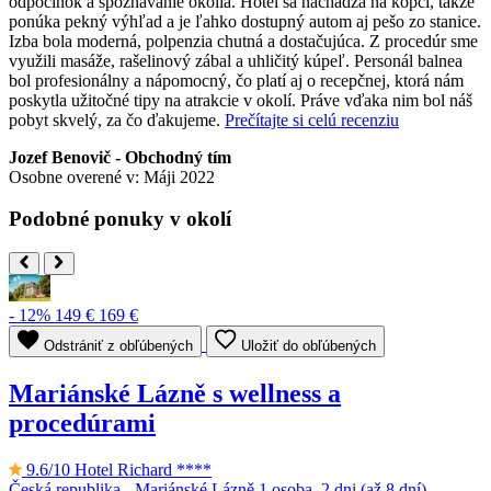
odpočinok a spoznávanie okolia. Hotel sa nachádza na kopci, takže
ponúka pekný výhľad a je ľahko dostupný autom aj pešo zo stanice.
Izba bola moderná, polpenzia chutná a dostačujúca. Z procedúr sme
využili masáže, rašelinový zábal a uhličitý kúpeľ. Personál balnea
bol profesionálny a nápomocný, čo platí aj o recepčnej, ktorá nám
poskytla užitočné tipy na atrakcie v okolí. Práve vďaka nim bol náš
pobyt skvelý, za čo ďakujeme.
Prečítajte si celú recenziu
Jozef Benovič - Obchodný tím
Osobne overené v: Máji 2022
Podobné ponuky v okolí
- 12%
149 €
169 €
Odstrániť z obľúbených
Uložiť do obľúbených
Mariánské Lázně s wellness a
procedúrami
9.6/10
Hotel Richard ****
Česká republika - Mariánské Lázně
1 osoba, 2 dni (až 8 dní)