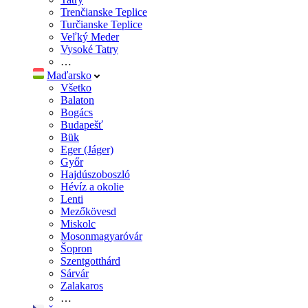
Trenčianske Teplice
Turčianske Teplice
Veľký Meder
Vysoké Tatry
…
Maďarsko
Všetko
Balaton
Bogács
Budapešť
Bük
Eger (Jáger)
Győr
Hajdúszoboszló
Hévíz a okolie
Lenti
Mezőkövesd
Miskolc
Mosonmagyaróvár
Šopron
Szentgotthárd
Sárvár
Zalakaros
…