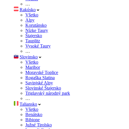
…
Rakúsko
Všetko
Alpy
Korutánsko
Nízke Taury
Štajersko
Tauplitz
Vysoké Taury
…
Slovinsko
Všetko
Maribor
Moravské Toplice
Rogaška Slatina
Savinjské Alpy
Slovinské Štajersko
Triglavský národný park
…
Taliansko
Všetko
Benátsko
Bibione
Južné Tirolsko