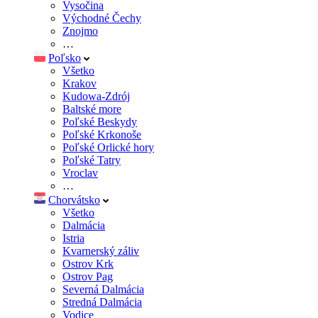
Vysočina
Východné Čechy
Znojmo
…
Poľsko
Všetko
Krakov
Kudowa-Zdrój
Baltské more
Poľské Beskydy
Poľské Krkonoše
Poľské Orlické hory
Poľské Tatry
Vroclav
…
Chorvátsko
Všetko
Dalmácia
Istria
Kvarnerský záliv
Ostrov Krk
Ostrov Pag
Severná Dalmácia
Stredná Dalmácia
Vodice