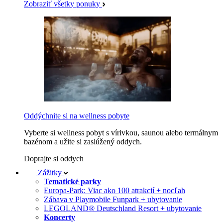
Zobraziť všetky ponuky
Oddýchnite si na wellness pobyte
Vyberte si wellness pobyt s vírivkou, saunou alebo termálnym
bazénom a užite si zaslúžený oddych.
Doprajte si oddych
Zážitky
Tematické parky
Europa-Park: Viac ako 100 atrakcií + nocľah
Zábava v Playmobile Funpark + ubytovanie
LEGOLAND® Deutschland Resort + ubytovanie
Koncerty