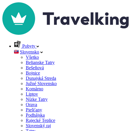
Pobyty
Slovensko
Všetko
Belianske Tatry
Bešeňová
Bojnice
Dunajská Streda
Južné Slovensko
Komárno
Liptov
Nízke Tatry
Orava
Piešťany
Podhájska
Rajecké Teplice
Slovenský raj
Tatry