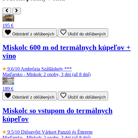
195 €
Odstrániť z obľúbených
Uložiť do obľúbených
Miskolc 600 m od termálnych kúpeľov +
víno
9.6/10
Ambrózia Szálláshely ***
Maďarsko - Miskolc
2 osoby, 3 dni (až 8 dní)
189 €
Odstrániť z obľúbených
Uložiť do obľúbených
Miskolc so vstupom do termálnych
kúpeľov
9.5/10
Diósgyőri Várkert Panzió és Étterem
Maďarsko - Miskolc
2 osoby, 3 dni (až 8 dní)