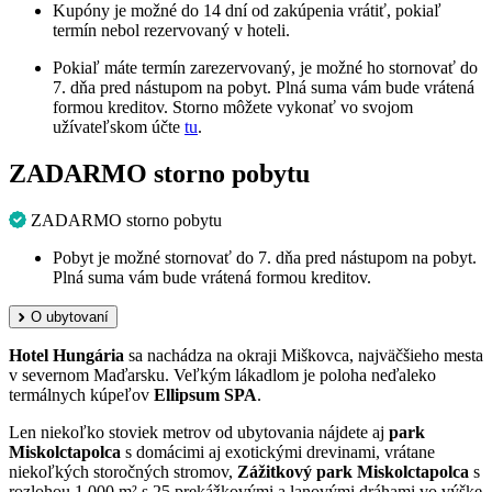
Kupóny je možné do 14 dní od zakúpenia vrátiť, pokiaľ
termín nebol rezervovaný v hoteli.
Pokiaľ máte termín zarezervovaný, je možné ho stornovať do
7. dňa pred nástupom na pobyt. Plná suma vám bude vrátená
formou kreditov. Storno môžete vykonať vo svojom
užívateľskom účte
tu
.
ZADARMO storno pobytu
ZADARMO storno pobytu
Pobyt je možné stornovať do 7. dňa pred nástupom na pobyt.
Plná suma vám bude vrátená formou kreditov.
O ubytovaní
Hotel Hungária
sa nachádza na okraji Miškovca, najväčšieho mesta
v severnom Maďarsku. Veľkým lákadlom je poloha neďaleko
termálnych kúpeľov
Ellipsum SPA
.
Len niekoľko stoviek metrov od ubytovania nájdete aj
park
Miskolctapolca
s domácimi aj exotickými drevinami, vrátane
niekoľkých storočných stromov,
Zážitkový park Miskolctapolca
s
rozlohou 1 000 m² s 25 prekážkovými a lanovými dráhami vo výške