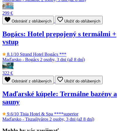
299 €
Odstrániť z obľúbených
Uložiť do obľúbených
Bogács: Hotel prepojený s termálmi +
vstup
8.1/10
Strand Hotel Bogács ***
Maďarsko - Bogács
2 osoby, 3 dni (až 8 dní)
322 €
Odstrániť z obľúbených
Uložiť do obľúbených
Maďarské kúpele: Termálne bazény a
sauny
9.6/10
Tisia Hotel & Spa ****superior
Maďarsko - Tiszaújváros
2 osoby, 3 dni (až 8 dní)
Mohlo by vás zaujímať