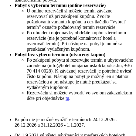
Pobyt s výberom termínu (online rezervácie)
U online rezervácií si môžete termín záväzne
rezervovať už pri zakúpení kupónu. Zvoľte
požadovanú variantu kupónu a cez tlačidlo “Vybrať
termín” označte požadovaný termín rezervácie.
Po uhradení objednávky obdržíte kupón s termínom
rezervácie (nie je potrebné kontaktovať hotel a
overovať termín). Pri nástupe na pobyt je nutné sa
preukázať vytlačeným kupónom.
Pobyt bez výberu termínu (otvorený kupón)
Po zakúpení pobytu si rezervujte termín u ubytovacieho
zariadenia (info@hotelhungariamiskolctapolca.hu, +36
70 414 0028). K záväznej rezervácii je potrebné uviesť
číslo kupónu. Nástup na pobyt je možný len s platnou
rezerváciou a pri nástupe je nutné preukázať sa
vytlačeným kupónom.
Rezerváciu si môžete vytvoriť vo svojom zákazníckom
účte pri objednávke
tu
.
Kupón nie je možné využiť v termínoch 24.12.2026 -
26.12.2026 a 31.12.2026 - 1.1.2027.
Od 1.9.2021 sú všetci návštevníci v maďarských hoteloch