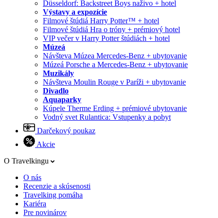
Düsseldorf: Backstreet Boys naživo + hotel
Výstavy a expozície
Filmové štúdiá Harry Potter™ + hotel
Filmové štúdiá Hra o tróny + prémiový hotel
VIP večer v Harry Potter štúdiách + hotel
Múzeá
Návšteva Múzea Mercedes-Benz + ubytovanie
Múzeá Porsche a Mercedes-Benz + ubytovanie
Muzikály
Návšteva Moulin Rouge v Paríži + ubytovanie
Divadlo
Aquaparky
Kúpele Therme Erding + prémiové ubytovanie
Vodný svet Rulantica: Vstupenky a pobyt
Darčekový poukaz
Akcie
O Travelkingu
O nás
Recenzie a skúsenosti
Travelking pomáha
Kariéra
Pre novinárov