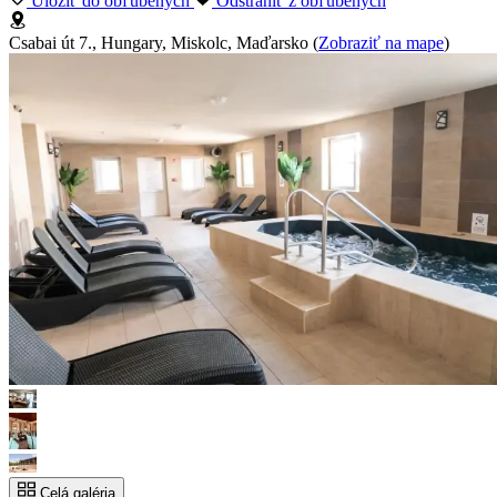
Uložiť do obľúbených
Odstrániť z obľúbených
Csabai út 7., Hungary, Miskolc, Maďarsko
(
Zobraziť na mape
)
Celá galéria