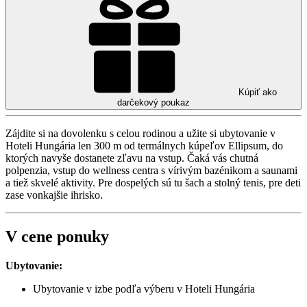
Kúpiť ako
darčekový poukaz
Zájdite si na dovolenku s celou rodinou a užite si ubytovanie v
Hoteli Hungária len 300 m od termálnych kúpeľov Ellipsum, do
ktorých navyše dostanete zľavu na vstup. Čaká vás chutná
polpenzia, vstup do wellness centra s vírivým bazénikom a saunami
a tiež skvelé aktivity. Pre dospelých sú tu šach a stolný tenis, pre deti
zase vonkajšie ihrisko.
V cene ponuky
Ubytovanie:
Ubytovanie v izbe podľa výberu v Hoteli Hungária