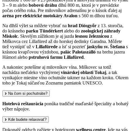
3 – 9 m alebo
bobovú dráhu
dlhú 800 m, ktorá je v prevádzke
počas celého roka. Pre milovníkov adrenalínu je o kúsok ďalej aj
aréna pre elektrické motokáry Avalon
s 560 m dlhou traťou.
Na dlhší výlet sa môžete vybrať na
hrad Diósgyőr
z 13. storočia,
do krásneho
parku Tündérkert
alebo do
zoologickej záhrady
Miskolc
. Skvelým zážitkom je aj jazda
lesnou železnicou
z
Miškovca cez Lillafüred až do horskej dedinky Garadna. Môžete
tiež vystúpiť už v
Lillafürede
a ísť si pozrieť
jaskyňu sv. Štefana
s
krásnou kvapľovou výzdobou,
palác Palotaszálló
na brehu jazera
Hámori alebo
pstruhovú farmu Lillafüred
.
A nakoniec potešíme aj milovníkov vína. Miškovec sa totiž
nachádza neďaleko vychýrenej
vinárskej oblasti Tokaj
, a tak
vynikajúce miestne víno ochutnáte takmer na každom kroku. Okrem
toho je Tokaj súčasťou Zoznamu pamiatok UNESCO.
Na čom si pochutnáte?
Hotelová reštaurácia
ponúka tradičné maďarské špeciality a bohatý
výber nápojov.
Kde budete relaxovať?
Dokonalý oddych zažijete v hotelovom
wellness centre
, kde na vás