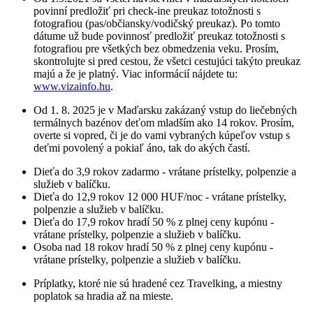
povinní predložiť pri check-ine preukaz totožnosti s
fotografiou (pas/občiansky/vodičský preukaz). Po tomto
dátume už bude povinnosť predložiť preukaz totožnosti s
fotografiou pre všetkých bez obmedzenia veku. Prosím,
skontrolujte si pred cestou, že všetci cestujúci takýto preukaz
majú a že je platný. Viac informácií nájdete tu:
www.vizainfo.hu
.
Od 1. 8. 2025 je v Maďarsku zakázaný vstup do liečebných
termálnych bazénov deťom mladším ako 14 rokov. Prosím,
overte si vopred, či je do vami vybraných kúpeľov vstup s
deťmi povolený a pokiaľ áno, tak do akých častí.
Dieťa do 3,9 rokov zadarmo - vrátane prístelky, polpenzie a
služieb v balíčku.
Dieťa do 12,9 rokov 12 000 HUF/noc - vrátane prístelky,
polpenzie a služieb v balíčku.
Dieťa do 17,9 rokov hradí 50 % z plnej ceny kupónu -
vrátane prístelky, polpenzie a služieb v balíčku.
Osoba nad 18 rokov hradí 50 % z plnej ceny kupónu -
vrátane prístelky, polpenzie a služieb v balíčku.
Príplatky, ktoré nie sú hradené cez Travelking, a miestny
poplatok sa hradia až na mieste.