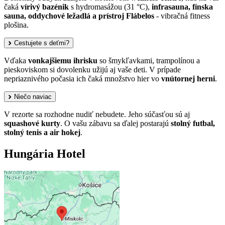
čaká
vírivý bazénik
s hydromasážou (31 °C),
infrasauna, fínska
sauna, oddychové ležadlá a prístroj Flábelos
- vibračná fitness
plošina.
Cestujete s deťmi?
Vďaka
vonkajšiemu ihrisku
so šmykľavkami, trampolínou a
pieskoviskom si dovolenku užijú aj vaše deti. V prípade
nepriaznivého počasia ich čaká množstvo hier vo
vnútornej herni
.
Niečo naviac
V rezorte sa rozhodne nudiť nebudete. Jeho súčasťou sú aj
squashové kurty
. O vašu zábavu sa ďalej postarajú
stolný futbal,
stolný tenis a air hokej
.
Hungária Hotel