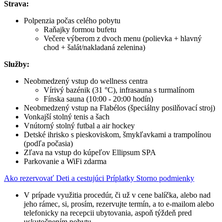
Strava:
Polpenzia počas celého pobytu
Raňajky formou bufetu
Večere výberom z dvoch menu (polievka + hlavný
chod + šalát/nakladaná zelenina)
Služby:
Neobmedzený vstup do wellness centra
Vírivý bazénik (31 °C), infrasauna s turmalínom
Fínska sauna (10:00 - 20:00 hodín)
Neobmedzený vstup na Flabélos (špeciálny posilňovací stroj)
Vonkajší stolný tenis a šach
Vnútorný stolný futbal a air hockey
Detské ihrisko s pieskoviskom, šmykľavkami a trampolínou
(podľa počasia)
Zľava na vstup do kúpeľov Ellipsum SPA
Parkovanie a WiFi zdarma
Ako rezervovať
Deti a cestujúci
Príplatky
Storno podmienky
V prípade využitia procedúr, či už v cene balíčka, alebo nad
jeho rámec, si, prosím, rezervujte termín, a to e-mailom alebo
telefonicky na recepcii ubytovania, aspoň týždeň pred
uskutočnením pobytu.