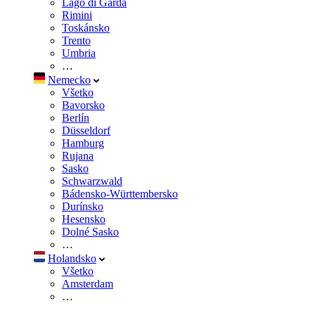
Lago di Garda
Rimini
Toskánsko
Trento
Umbria
…
Nemecko
Všetko
Bavorsko
Berlín
Düsseldorf
Hamburg
Rujana
Sasko
Schwarzwald
Bádensko-Württembersko
Durínsko
Hesensko
Dolné Sasko
…
Holandsko
Všetko
Amsterdam
…