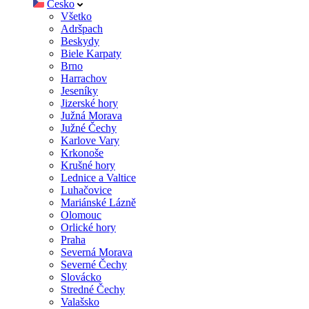
Česko
Všetko
Adršpach
Beskydy
Biele Karpaty
Brno
Harrachov
Jeseníky
Jizerské hory
Južná Morava
Južné Čechy
Karlove Vary
Krkonoše
Krušné hory
Lednice a Valtice
Luhačovice
Mariánské Lázně
Olomouc
Orlické hory
Praha
Severná Morava
Severné Čechy
Slovácko
Stredné Čechy
Valašsko