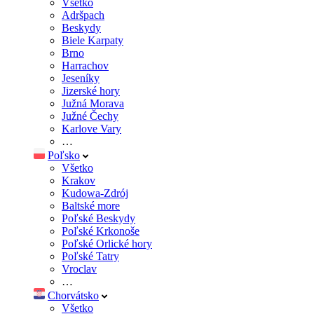
Všetko
Adršpach
Beskydy
Biele Karpaty
Brno
Harrachov
Jeseníky
Jizerské hory
Južná Morava
Južné Čechy
Karlove Vary
…
Poľsko
Všetko
Krakov
Kudowa-Zdrój
Baltské more
Poľské Beskydy
Poľské Krkonoše
Poľské Orlické hory
Poľské Tatry
Vroclav
…
Chorvátsko
Všetko