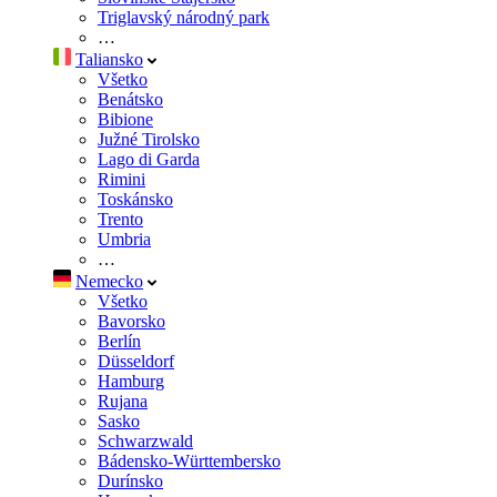
Triglavský národný park
…
Taliansko
Všetko
Benátsko
Bibione
Južné Tirolsko
Lago di Garda
Rimini
Toskánsko
Trento
Umbria
…
Nemecko
Všetko
Bavorsko
Berlín
Düsseldorf
Hamburg
Rujana
Sasko
Schwarzwald
Bádensko-Württembersko
Durínsko