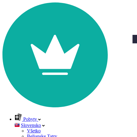
Pobyty
Slovensko
Všetko
Belianske Tatry