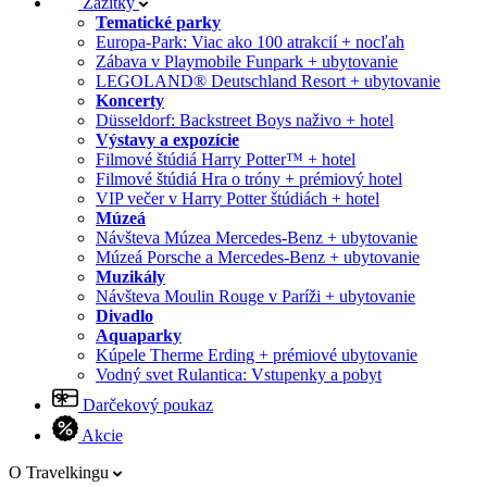
Zážitky
Tematické parky
Europa-Park: Viac ako 100 atrakcií + nocľah
Zábava v Playmobile Funpark + ubytovanie
LEGOLAND® Deutschland Resort + ubytovanie
Koncerty
Düsseldorf: Backstreet Boys naživo + hotel
Výstavy a expozície
Filmové štúdiá Harry Potter™ + hotel
Filmové štúdiá Hra o tróny + prémiový hotel
VIP večer v Harry Potter štúdiách + hotel
Múzeá
Návšteva Múzea Mercedes-Benz + ubytovanie
Múzeá Porsche a Mercedes-Benz + ubytovanie
Muzikály
Návšteva Moulin Rouge v Paríži + ubytovanie
Divadlo
Aquaparky
Kúpele Therme Erding + prémiové ubytovanie
Vodný svet Rulantica: Vstupenky a pobyt
Darčekový poukaz
Akcie
O Travelkingu