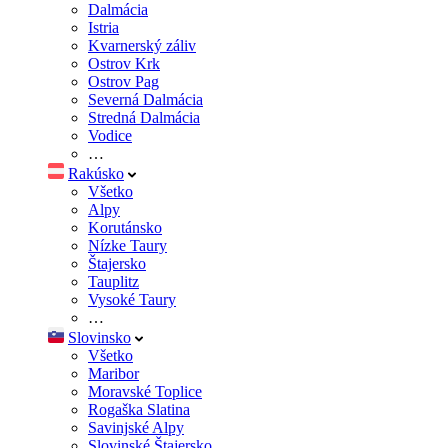
Dalmácia
Istria
Kvarnerský záliv
Ostrov Krk
Ostrov Pag
Severná Dalmácia
Stredná Dalmácia
Vodice
…
Rakúsko
Všetko
Alpy
Korutánsko
Nízke Taury
Štajersko
Tauplitz
Vysoké Taury
…
Slovinsko
Všetko
Maribor
Moravské Toplice
Rogaška Slatina
Savinjské Alpy
Slovinské Štajersko