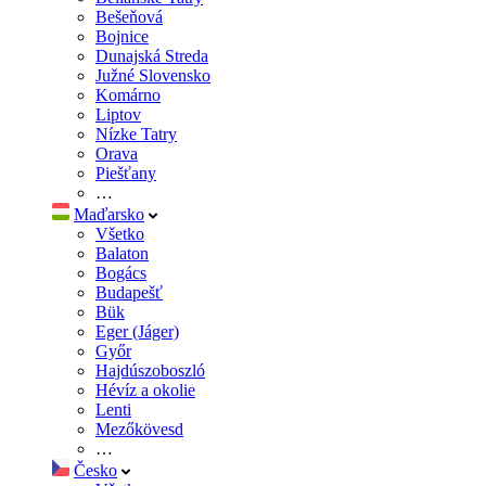
Bešeňová
Bojnice
Dunajská Streda
Južné Slovensko
Komárno
Liptov
Nízke Tatry
Orava
Piešťany
…
Maďarsko
Všetko
Balaton
Bogács
Budapešť
Bük
Eger (Jáger)
Győr
Hajdúszoboszló
Hévíz a okolie
Lenti
Mezőkövesd
…
Česko