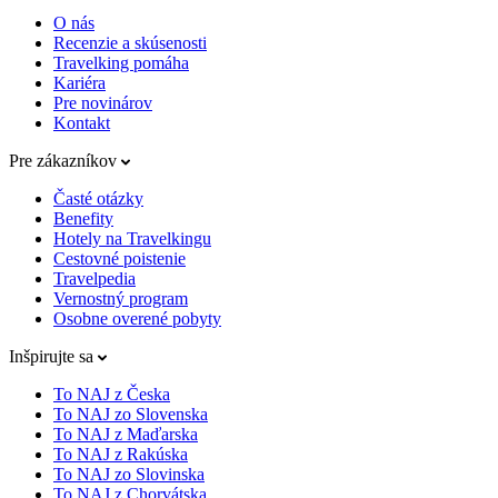
O nás
Recenzie a skúsenosti
Travelking pomáha
Kariéra
Pre novinárov
Kontakt
Pre zákazníkov
Časté otázky
Benefity
Hotely na Travelkingu
Cestovné poistenie
Travelpedia
Vernostný program
Osobne overené pobyty
Inšpirujte sa
To NAJ z Česka
To NAJ zo Slovenska
To NAJ z Maďarska
To NAJ z Rakúska
To NAJ zo Slovinska
To NAJ z Chorvátska