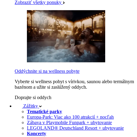
Zobraziť všetky ponuky
Oddýchnite si na wellness pobyte
Vyberte si wellness pobyt s vírivkou, saunou alebo termálnym
bazénom a užite si zaslúžený oddych.
Doprajte si oddych
Zážitky
Tematické parky
Europa-Park: Viac ako 100 atrakcií + nocľah
Zábava v Playmobile Funpark + ubytovanie
LEGOLAND® Deutschland Resort + ubytovanie
Koncerty