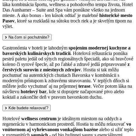
láka kombinácia športu, wellness a pohodového tempa života, Hotel
Das Aunhamer – Suite and Spa vám ponúkne všetko na jednom
mieste. A ako bonus - len kúsok odtiaľ je malebné
historické mesto
Pasov
, ktoré sa rozkladá na sútoku troch riek a je skvelým tipom na
výlet.
Na čom si pochutnáte?
Gastronómia v hoteli je lahodným
spojením modernej kuchyne a
bavorských kulinárskych tradícií
. Hotelová reštaurácia ponúka
pestrú paletu jedál od sýtych regionálnych špecialít, ako sú bravčové
koleno či syrové špecle, až po ľahké a zdravé jedlá pripravované
z
čerstvých surovín z miestnych zdrojov
. Hostia si tak môžu
pochutnať na autentických chutiach Bavorska v kombinácii s
moderným prístupom k zdravému stravovaniu. V teplých dňoch si
môžete jedlo vychutnať aj na príjemnej
terase
. Večer potom láka na
návštevu
hotelový bar
, kde si doprajete načapované pivo alebo
koktail a zakončíte deň v pravom bavorskom duchu.
Kde budete relaxovať?
Hotelové
wellness centrum
je ideálnym miestom na oddych a
regeneráciu v harmonickom prostredí. Hostia tu môžu relaxovať
vo
vnútornom aj vyhrievanom vonkajšom bazéne
alebo si užiť teplo
v rozmanitých
saunách
- od bio bylinnej sauny s esenciálnymi