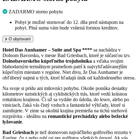
ZADARMO storno pobytu
Pobyt je možné stornovať do 12. dňa pred nástupom na
pobyt. Plná suma vám bude vrátená formou kreditov.
O ubytovaní
Hotel Das Aunhamer – Suite and Spa ****
sa nachádza v
Dolnom Bavorsku, v meste Bad Griesbach, ktoré je súčasťou tzv.
Dolnobavorského kúpeľného trojuholníka
a vďaka svojim
blahodarným termálnym prameňom patrí k najvyhľadávanejším
kúpeľným miestam v regióne. Niet divu, že Das Aunhamer je
obľúbený najmä u tých, ktorí hľadajú únik od každodenného stresu.
Na svoje si prídu ani milovníci pohybu. Okolie ponúka desiatky
kilometrov turistických aj cyklistických trás, ktoré vedú krásnou
rottalskou krajinou. Či už sa vydáte do údolia, do lesov, alebo po
viniciach, čaká vás čistý vzduch a fantastické výhľady, ktoré si
zamilujete. V zime sa okolitá krajina premieňa na tichú snehovú
rozprávku - ideálnu na
romantické prechádzky alebo bežecké
lyžovanie
.
Bad Griesbach
je tiež domovom najväčšieho golfového rezortu v
Európe, čo z neho robí raj pre golfistov všetkých úrovní. Ak vás