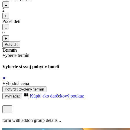
2
Počet detí
0
Potvrdiť
Termín
Vyberte termín
Vyberte si svoj pobyt v hoteli
Výhodná cena
Potvrdiť zvolený termín
Kúpiť ako darčekový poukaz
Vyhľadať
form with addon group details...