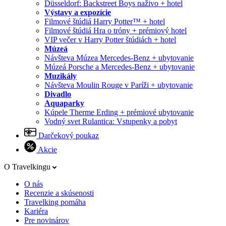
Düsseldorf: Backstreet Boys naživo + hotel
Výstavy a expozície
Filmové štúdiá Harry Potter™ + hotel
Filmové štúdiá Hra o tróny + prémiový hotel
VIP večer v Harry Potter štúdiách + hotel
Múzeá
Návšteva Múzea Mercedes-Benz + ubytovanie
Múzeá Porsche a Mercedes-Benz + ubytovanie
Muzikály
Návšteva Moulin Rouge v Paríži + ubytovanie
Divadlo
Aquaparky
Kúpele Therme Erding + prémiové ubytovanie
Vodný svet Rulantica: Vstupenky a pobyt
Darčekový poukaz
Akcie
O Travelkingu
O nás
Recenzie a skúsenosti
Travelking pomáha
Kariéra
Pre novinárov