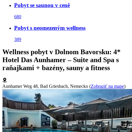
Pobyt se saunou v ceně
680
Pobyt s neomezeným wellness
389
Wellness pobyt v Dolnom Bavorsku: 4*
Hotel Das Aunhamer – Suite and Spa s
raňajkami + bazény, sauny a fitness
Aunhamer Weg 48, Bad Griesbach, Nemecko
(
Zobraziť na mape
)