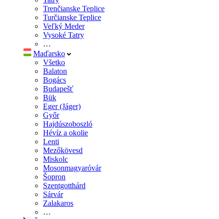
Trenčianske Teplice
Turčianske Teplice
Veľký Meder
Vysoké Tatry
…
Maďarsko
Všetko
Balaton
Bogács
Budapešť
Bük
Eger (Jáger)
Győr
Hajdúszoboszló
Hévíz a okolie
Lenti
Mezőkövesd
Miskolc
Mosonmagyaróvár
Šopron
Szentgotthárd
Sárvár
Zalakaros
…