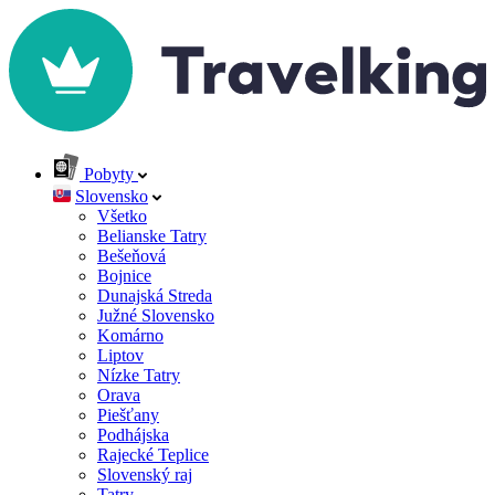
Pobyty
Slovensko
Všetko
Belianske Tatry
Bešeňová
Bojnice
Dunajská Streda
Južné Slovensko
Komárno
Liptov
Nízke Tatry
Orava
Piešťany
Podhájska
Rajecké Teplice
Slovenský raj
Tatry