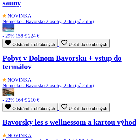
sauny
NOVINKA
Nemecko - Bavorsko
2 osoby, 2 dni (až 2 dni)
- 29%
158 €
224 €
Odstrániť z obľúbených
Uložiť do obľúbených
Pobyt v Dolnom Bavorsku + vstup do
termálov
NOVINKA
Nemecko - Bavorsko
2 osoby, 2 dni (až 2 dni)
- 22%
164 €
210 €
Odstrániť z obľúbených
Uložiť do obľúbených
Bavorsky les s wellnessom a kartou výhod
NOVINKA