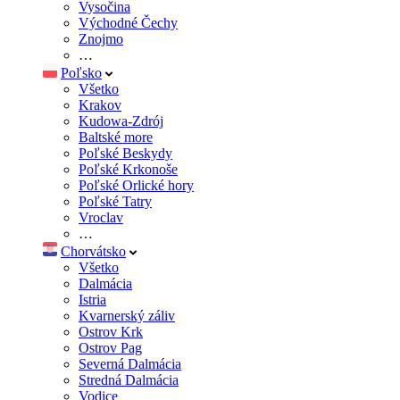
Vysočina
Východné Čechy
Znojmo
…
Poľsko
Všetko
Krakov
Kudowa-Zdrój
Baltské more
Poľské Beskydy
Poľské Krkonoše
Poľské Orlické hory
Poľské Tatry
Vroclav
…
Chorvátsko
Všetko
Dalmácia
Istria
Kvarnerský záliv
Ostrov Krk
Ostrov Pag
Severná Dalmácia
Stredná Dalmácia
Vodice