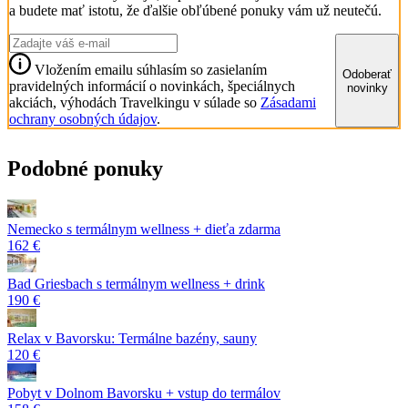
a budete mať istotu, že ďalšie obľúbené ponuky vám už neutečú.
Vložením emailu súhlasím so zasielaním
Odoberať
pravidelných informácií o novinkách, špeciálnych
novinky
akciách, výhodách Travelkingu v súlade so
Zásadami
ochrany osobných údajov
.
Podobné ponuky
Nemecko s termálnym wellness + dieťa zdarma
162 €
Bad Griesbach s termálnym wellness + drink
190 €
Relax v Bavorsku: Termálne bazény, sauny
120 €
Pobyt v Dolnom Bavorsku + vstup do termálov