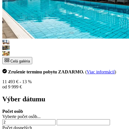
Celá galéria
Zrušenie termínu pobytu ZADARMO.
(
Viac informácií
)
11 493 €
- 13 %
od 9 999 €
Výber dátumu
Počet osôb
Vyberte počet osôb...
Počet dospelých