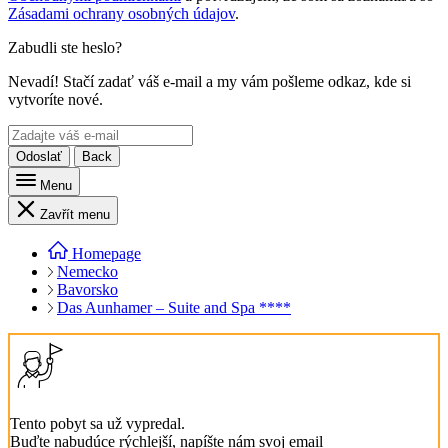
Zásadami ochrany osobných údajov
.
Zabudli ste heslo?
Nevadí! Stačí zadať váš e-mail a my vám pošleme odkaz, kde si
vytvoríte nové.
Odoslať
Back
Menu
Zavřít menu
Homepage
Nemecko
Bavorsko
Das Aunhamer – Suite and Spa ****
Tento pobyt sa už vypredal.
Buďte nabudúce rýchlejší, napíšte nám svoj email