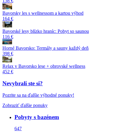
158 €
Bavorsky les s wellnessom a kartou výhod
164 €
Bavorské lesy blízko hraníc: Pobyt so saunou
116 €
Horné Bavorsko: Termály a sauny každý deň
398 €
Relax v Bavorsko lese + obrovské wellness
452 €
Nevybrali ste si?
Pozrite sa na ďalšie výhodné ponuky!
Zobraziť ďalšie ponuky
Pobyty s bazénem
647