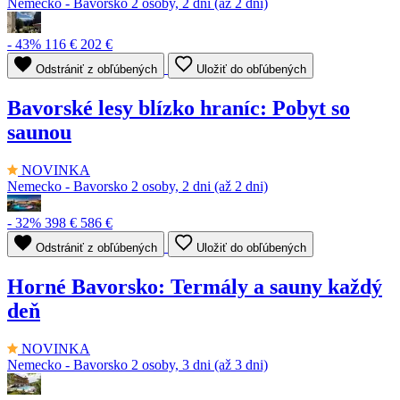
Nemecko - Bavorsko
2 osoby, 2 dni (až 2 dni)
- 43%
116 €
202 €
Odstrániť z obľúbených
Uložiť do obľúbených
Bavorské lesy blízko hraníc: Pobyt so
saunou
NOVINKA
Nemecko - Bavorsko
2 osoby, 2 dni (až 2 dni)
- 32%
398 €
586 €
Odstrániť z obľúbených
Uložiť do obľúbených
Horné Bavorsko: Termály a sauny každý
deň
NOVINKA
Nemecko - Bavorsko
2 osoby, 3 dni (až 3 dni)