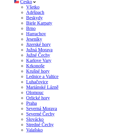
Česko
Všetko
Adršpach
Beskydy
Biele Karpaty
Brno
Harrachov
Jeseníky
Jizerské hory
Južná Morava
Južné Čechy
Karlove Vary
Krkonoše
Krušné hory
Lednice a Valtice
Luhačovice
Mariánské Lázně
Olomouc
Orlické hory
Praha
Severná Morava
Severné Čechy
Slovácko
Stredné Čechy
Valašsko