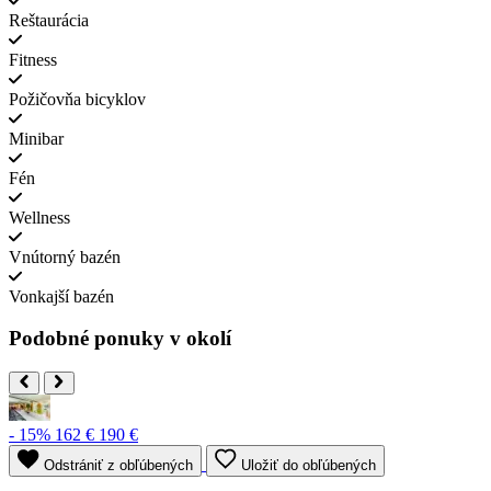
Reštaurácia
Fitness
Požičovňa bicyklov
Minibar
Fén
Wellness
Vnútorný bazén
Vonkajší bazén
Podobné ponuky v okolí
- 15%
162 €
190 €
Odstrániť z obľúbených
Uložiť do obľúbených