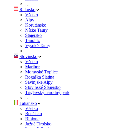
…
Rakúsko
Všetko
Alpy
Korutánsko
Nízke Taury
Štajersko
Tauplitz
Vysoké Taury
…
Slovinsko
Všetko
Maribor
Moravské Toplice
Rogaška Slatina
Savinjské Alpy
Slovinské Štajersko
Triglavský národný park
…
Taliansko
Všetko
Benátsko
Bibione
Južné Tirolsko