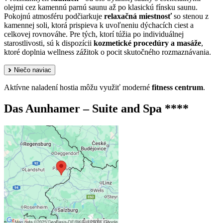
olejmi cez kamennú parnú saunu až po klasickú fínsku saunu.
Pokojnú atmosféru podčiarkuje
relaxačná miestnosť
so stenou z
kamennej soli, ktorá prispieva k uvoľneniu dýchacích ciest a
celkovej rovnováhe. Pre tých, ktorí túžia po individuálnej
starostlivosti, sú k dispozícii
kozmetické procedúry a masáže
,
ktoré doplnia wellness zážitok o pocit skutočného rozmaznávania.
Niečo naviac
Aktívne naladení hostia môžu využiť moderné
fitness centrum
.
Das Aunhamer – Suite and Spa ****