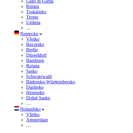
Lago di Garda
Rimini
Toskánsko
Trento
Umbria
…
Nemecko
Všetko
Bavorsko
Berlín
Düsseldorf
Hamburg
Rujana
Sasko
Schwarzwald
Bádensko-Württembersko
Durínsko
Hesensko
Dolné Sasko
…
Holandsko
Všetko
Amsterdam
…