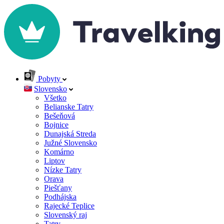
Pobyty
Slovensko
Všetko
Belianske Tatry
Bešeňová
Bojnice
Dunajská Streda
Južné Slovensko
Komárno
Liptov
Nízke Tatry
Orava
Piešťany
Podhájska
Rajecké Teplice
Slovenský raj
Tatry