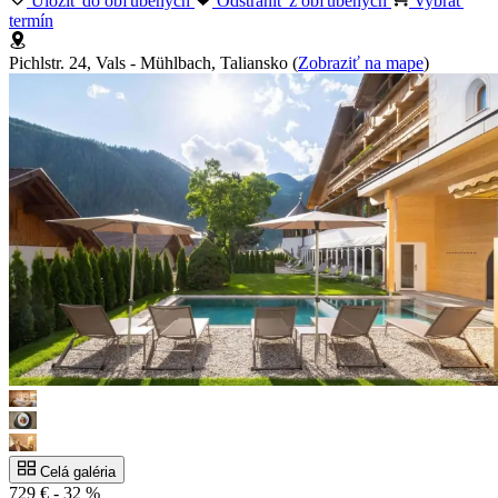
Uložiť do obľúbených
Odstrániť z obľúbených
Vybrať
termín
Pichlstr. 24, Vals - Mühlbach, Taliansko
(
Zobraziť na mape
)
Celá galéria
729 €
- 32 %