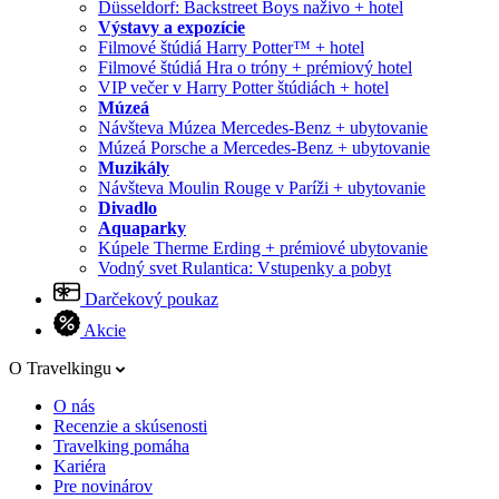
Düsseldorf: Backstreet Boys naživo + hotel
Výstavy a expozície
Filmové štúdiá Harry Potter™ + hotel
Filmové štúdiá Hra o tróny + prémiový hotel
VIP večer v Harry Potter štúdiách + hotel
Múzeá
Návšteva Múzea Mercedes-Benz + ubytovanie
Múzeá Porsche a Mercedes-Benz + ubytovanie
Muzikály
Návšteva Moulin Rouge v Paríži + ubytovanie
Divadlo
Aquaparky
Kúpele Therme Erding + prémiové ubytovanie
Vodný svet Rulantica: Vstupenky a pobyt
Darčekový poukaz
Akcie
O Travelkingu
O nás
Recenzie a skúsenosti
Travelking pomáha
Kariéra
Pre novinárov