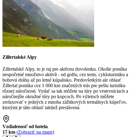
Zillertalské Alpy
Zillertalské Alpy, to je raj pre aktívnu dovolenku. Okolie ponúka
nespočetné množstvo aktivít - od golfu, cez tenis. cykloturistiku a
bobovú dráhu až po letné kúpalisko. Predovšetkým ale oblasť
Zillertal ponúka cez 1 000 km značených trás pre pešiu turistiku
rôznej náročnosti. Vydať sa tak môžete na túry po vrstevniciach a
náročnejšie okružné túry po kopcoch. Po výletoch môžete
zrelaxovať v jedných z mnoha zážitkových termálnych kúpeľov,
ktorými je táto oblasť taktiež preslávená.
Vzdialenosť od hotela
17 km
(
Zobraziť na mape
)