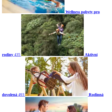
Wellness pobyty pro
rodiny
435
Aktivní
dovolená
493
Rodinná