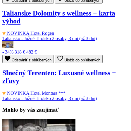
Odstrániť z obľúbených
Uložiť do obľúbených
Talianske Dolomity s wellness + karta
výhod
NOVINKA
Hotel Rogen
Taliansko - Južné Tirolsko
2 osoby, 3 dni (až 3 dni)
- 34%
318 €
482 €
Odstrániť z obľúbených
Uložiť do obľúbených
Slnečný Terenten: Luxusné wellness +
zľavy
NOVINKA
Hotel Montara ***
Taliansko - Južné Tirolsko
2 osoby, 3 dni (až 3 dni)
Mohlo by vás zaujímať