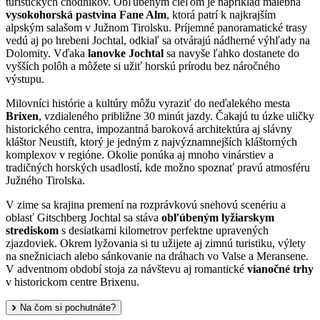
turistických chodníkov. Obľúbeným cieľom je napríklad malebná
vysokohorská pastvina Fane Alm
, ktorá patrí k najkrajším
alpským salašom v Južnom Tirolsku. Príjemné panoramatické trasy
vedú aj po hrebeni Jochtal, odkiaľ sa otvárajú nádherné výhľady na
Dolomity. Vďaka
lanovke Jochtal
sa navyše ľahko dostanete do
vyšších polôh a môžete si užiť horskú prírodu bez náročného
výstupu.
Milovníci histórie a kultúry môžu vyraziť do neďalekého mesta
Brixen
, vzdialeného približne 30 minút jazdy. Čakajú tu úzke uličky
historického centra, impozantná baroková architektúra aj slávny
kláštor Neustift, ktorý je jedným z najvýznamnejších kláštorných
komplexov v regióne. Okolie ponúka aj mnoho vinárstiev a
tradičných horských usadlostí, kde možno spoznať pravú atmosféru
Južného Tirolska.
V zime sa krajina premení na rozprávkovú snehovú scenériu a
oblasť Gitschberg Jochtal sa stáva
obľúbeným lyžiarskym
strediskom
s desiatkami kilometrov perfektne upravených
zjazdoviek. Okrem lyžovania si tu užijete aj zimnú turistiku, výlety
na snežniciach alebo sánkovanie na dráhach vo Valse a Meransene.
V adventnom období stoja za návštevu aj romantické
vianočné trhy
v historickom centre Brixenu.
Na čom si pochutnáte?