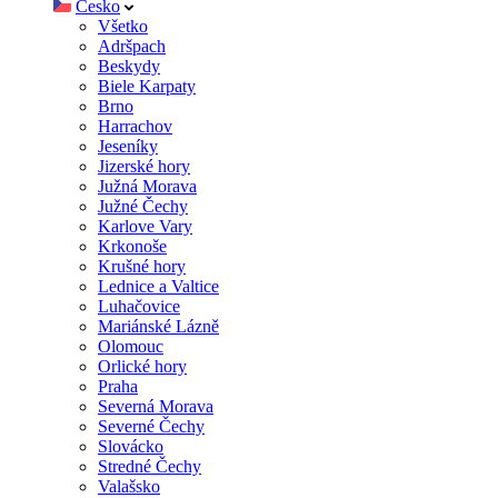
Česko
Všetko
Adršpach
Beskydy
Biele Karpaty
Brno
Harrachov
Jeseníky
Jizerské hory
Južná Morava
Južné Čechy
Karlove Vary
Krkonoše
Krušné hory
Lednice a Valtice
Luhačovice
Mariánské Lázně
Olomouc
Orlické hory
Praha
Severná Morava
Severné Čechy
Slovácko
Stredné Čechy
Valašsko