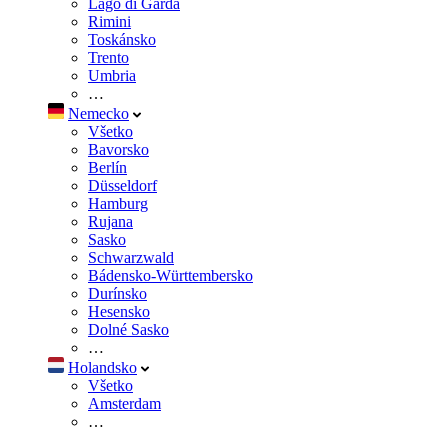
Lago di Garda
Rimini
Toskánsko
Trento
Umbria
…
Nemecko
Všetko
Bavorsko
Berlín
Düsseldorf
Hamburg
Rujana
Sasko
Schwarzwald
Bádensko-Württembersko
Durínsko
Hesensko
Dolné Sasko
…
Holandsko
Všetko
Amsterdam
…