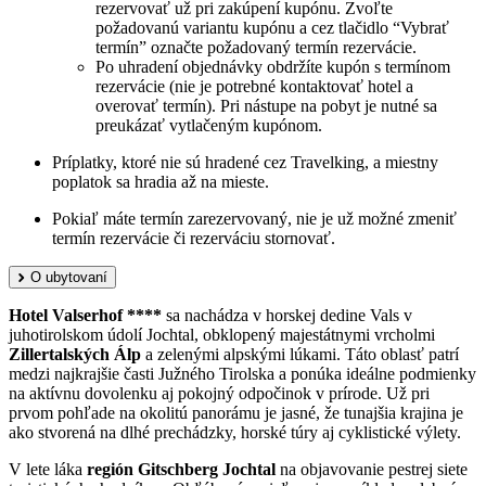
rezervovať už pri zakúpení kupónu. Zvoľte
požadovanú variantu kupónu a cez tlačidlo “Vybrať
termín” označte požadovaný termín rezervácie.
Po uhradení objednávky obdržíte kupón s termínom
rezervácie (nie je potrebné kontaktovať hotel a
overovať termín). Pri nástupe na pobyt je nutné sa
preukázať vytlačeným kupónom.
Príplatky, ktoré nie sú hradené cez Travelking, a miestny
poplatok sa hradia až na mieste.
Pokiaľ máte termín zarezervovaný, nie je už možné zmeniť
termín rezervácie či rezerváciu stornovať.
O ubytovaní
Hotel Valserhof ****
sa nachádza v horskej dedine Vals v
juhotirolskom údolí Jochtal, obklopený majestátnymi vrcholmi
Zillertalských Álp
a zelenými alpskými lúkami. Táto oblasť patrí
medzi najkrajšie časti Južného Tirolska a ponúka ideálne podmienky
na aktívnu dovolenku aj pokojný odpočinok v prírode. Už pri
prvom pohľade na okolitú panorámu je jasné, že tunajšia krajina je
ako stvorená na dlhé prechádzky, horské túry aj cyklistické výlety.
V lete láka
región Gitschberg Jochtal
na objavovanie pestrej siete