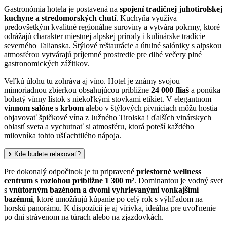
Gastronómia hotela je postavená na
spojení tradičnej juhotirolskej
kuchyne a stredomorských chutí
. Kuchyňa využíva
predovšetkým kvalitné regionálne suroviny a vytvára pokrmy, ktoré
odrážajú charakter miestnej alpskej prírody i kulinárske tradície
severného Talianska. Štýlové reštaurácie a útulné salóniky s alpskou
atmosférou vytvárajú príjemné prostredie pre dlhé večery plné
gastronomických zážitkov.
Veľkú úlohu tu zohráva aj víno. Hotel je známy svojou
mimoriadnou zbierkou obsahujúcou približne
24 000 fliaš
a ponúka
bohatý vínny lístok s niekoľkými stovkami etikiet. V elegantnom
vinnom salóne s krbom
alebo v štýlových pivniciach môžu hostia
objavovať špičkové vína z Južného Tirolska i ďalších vinárskych
oblastí sveta a vychutnať si atmosféru, ktorá poteší každého
milovníka tohto ušľachtilého nápoja.
Kde budete relaxovať?
Pre dokonalý odpočinok je tu pripravené
priestorné wellness
centrum s rozlohou približne 1 300 m²
. Dominantou je vodný svet
s
vnútorným bazénom a dvomi vyhrievanými vonkajšími
bazénmi
, ktoré umožňujú kúpanie po celý rok s výhľadom na
horskú panorámu. K dispozícii je aj vírivka, ideálna pre uvoľnenie
po dni strávenom na túrach alebo na zjazdovkách.