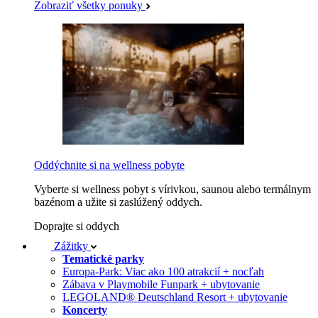
Zobraziť všetky ponuky
Oddýchnite si na wellness pobyte
Vyberte si wellness pobyt s vírivkou, saunou alebo termálnym
bazénom a užite si zaslúžený oddych.
Doprajte si oddych
Zážitky
Tematické parky
Europa-Park: Viac ako 100 atrakcií + nocľah
Zábava v Playmobile Funpark + ubytovanie
LEGOLAND® Deutschland Resort + ubytovanie
Koncerty