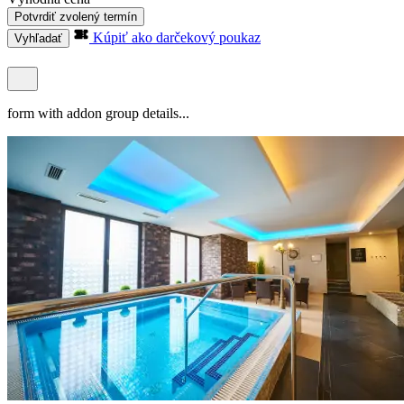
Potvrdiť zvolený termín
Kúpiť ako darčekový poukaz
Vyhľadať
form with addon group details...