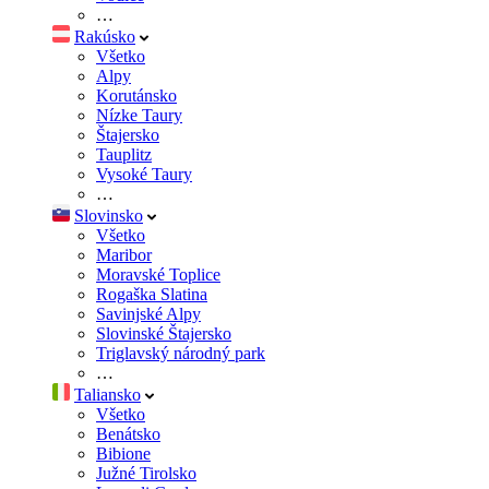
…
Rakúsko
Všetko
Alpy
Korutánsko
Nízke Taury
Štajersko
Tauplitz
Vysoké Taury
…
Slovinsko
Všetko
Maribor
Moravské Toplice
Rogaška Slatina
Savinjské Alpy
Slovinské Štajersko
Triglavský národný park
…
Taliansko
Všetko
Benátsko
Bibione
Južné Tirolsko