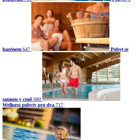
bazénem
647
Pobyt se
saunou v ceně
680
Wellness pobyty pro dva
717