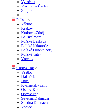
Vysočina
Východné Čechy
Znojmo
…
Poľsko
Všetko
Krakov
Kudowa-Zdrój
Baltské more
Poľské Beskydy
Poľské Krkonoše
Poľské Orlické hory
Poľské Tatry
Vroclav
…
Chorvátsko
Všetko
Dalmácia
Istria
Kvarnerský záliv
Ostrov Krk
Ostrov Pag
Severná Dalmácia
Stredná Dalmácia
Vodice