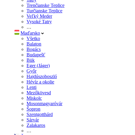
Trenčianske Teplice
Turčianske Teplice
Veľký Meder
Vysoké Tatry
…
Maďarsko
Všetko
Balaton
Bogács
Budapešť
Bük
Eger (Jáger)
Győr
Hajdúszoboszló
Hévíz a okolie
Lenti
Mezőkövesd
Miskolc
Mosonmagyaróvár
Šopron
Szentgotthárd
Sárvár
Zalakaros
…