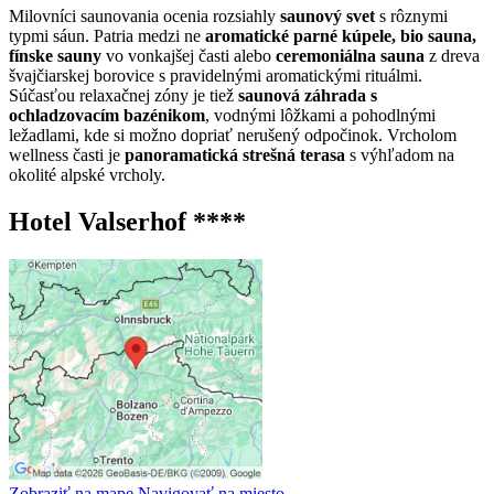
Milovníci saunovania ocenia rozsiahly
saunový svet
s rôznymi
typmi sáun. Patria medzi ne
aromatické parné kúpele, bio sauna,
fínske sauny
vo vonkajšej časti alebo
ceremoniálna sauna
z dreva
švajčiarskej borovice s pravidelnými aromatickými rituálmi.
Súčasťou relaxačnej zóny je tiež
saunová záhrada s
ochladzovacím bazénikom
, vodnými lôžkami a pohodlnými
ležadlami, kde si možno dopriať nerušený odpočinok. Vrcholom
wellness časti je
panoramatická strešná terasa
s výhľadom na
okolité alpské vrcholy.
Hotel Valserhof ****
Zobraziť na mape
Navigovať na miesto