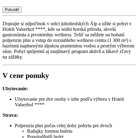
Potvrdiť
Doprajte si odpočinok v srdci juhotirolských Álp a užite si pobyt v
Hoteli Valserhof ****, kde sa snúbi horská príroda, skvelá
gastronómia a prvotriedny wellness. Tešiť sa môžete na bohatú
polpenziu plus a vstup do rozsiahleho wellness centra (1 300 m²) s
bazénmi naplnenými alpskou pramenitou vodou a pestrým výberom
sáun. Pobyt spríjemní aj zaujímavý program aktivít a lákavé zľavy
na zážitky.
V cene ponuky
Ubytovanie:
Ubytovanie pre dve osoby v izbe podľa výberu v Hoteli
Valserhof ****
Strava:
Polpenzia plus počas celej doby pobytu pre dvoch
Raňajky formou bufetu
Popoludňajší bufet