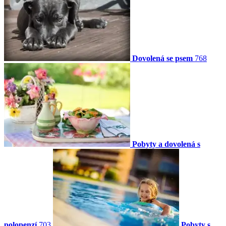
Dovolená se psem
768
Pobyty a dovolená s
polopenzí
703
Pobyty s