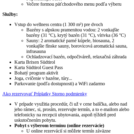
Večere formou päťchodového menu podľa výberu
Služby:
Vstup do wellness centra (1 300 m²) pre dvoch
Bazény s alpskou pramenitou vodou: 2 vonkajšie
bazény (31 °C), krytý bazén (31 °C), vírivka (36 °C)
Sauny: 2 aromatické parné kúpele, biosauna, 2
vonkajšie fínske sauny, borovicová aromatická sauna,
infrasauna
Ochladzovací bazén, odpočiváreň, relaxačná záhrada
Karta Brixen Südtirol
Karta Südtirol Guest Pass
Bohatý program aktivít
Joga, cvičenie v bazéne, túry...
Parkovanie (podľa dostupnosti) a WiFi zadarmo
Ako rezervovať
Príplatky
Storno podmienky
V prípade využitia procedúr, či už v cene balíčka, alebo nad
jeho rámec, si, prosím, rezervujte termín, a to e-mailom alebo
telefonicky na recepcii ubytovania, aspoň týždeň pred
uskutočnením pobytu.
Pobyt s výberom termínu (online rezervácie)
U online rezervácií si môžete termín záväzne