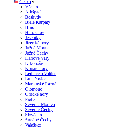
Česko
Všetko
Adršpach
Beskydy
Biele Karpaty
Brno
Harrachov
Jeseníky
Jizerské hory
Južná Morava
Južné Čechy
Karlove Vary
Krkonoše
Krušné hory
Lednice a Valtice
Luhačovice
Mariánské Lázně
Olomouc
Orlické hory
Praha
Severná Morava
Severné Čechy
Slovácko
Stredné Čechy
Valašsko