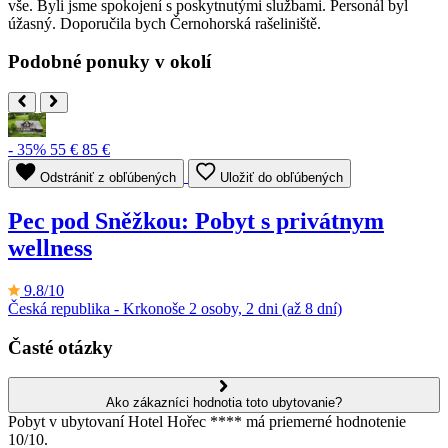
vše. Byli jsme spokojení s poskytnutými službami. Personál byl
úžasný. Doporučila bych Černohorská rašeliniště.
Podobné ponuky v okolí
- 35%
55 €
85 €
Odstrániť z obľúbených
Uložiť do obľúbených
Pec pod Sněžkou: Pobyt s privátnym
wellness
9.8/10
Česká republika - Krkonoše
2 osoby, 2 dni (až 8 dní)
Časté otázky
Ako zákazníci hodnotia toto ubytovanie?
Pobyt v ubytovaní Hotel Hořec **** má priemerné hodnotenie
10/10.