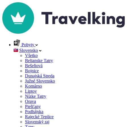
Pobyty
Slovensko
Všetko
Belianske Tatry
Bešeňová
Bojnice
Dunajská Streda
Južné Slovensko
Komárno
Liptov
Nízke Tatry
Orava
Piešťany
Podhájska
Rajecké Teplice
Slovenský raj
Tatry