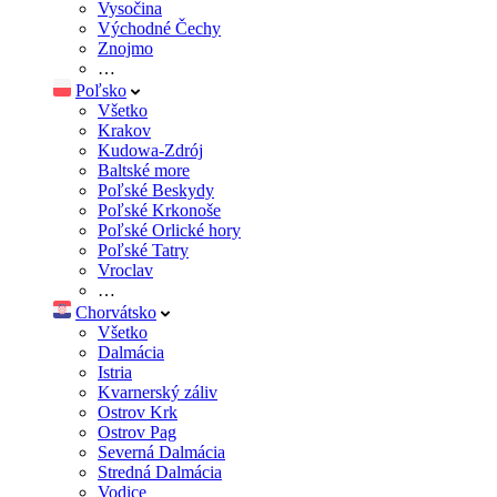
Vysočina
Východné Čechy
Znojmo
…
Poľsko
Všetko
Krakov
Kudowa-Zdrój
Baltské more
Poľské Beskydy
Poľské Krkonoše
Poľské Orlické hory
Poľské Tatry
Vroclav
…
Chorvátsko
Všetko
Dalmácia
Istria
Kvarnerský záliv
Ostrov Krk
Ostrov Pag
Severná Dalmácia
Stredná Dalmácia
Vodice