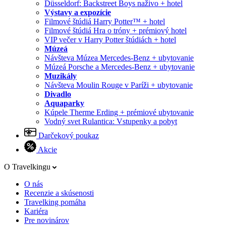
Düsseldorf: Backstreet Boys naživo + hotel
Výstavy a expozície
Filmové štúdiá Harry Potter™ + hotel
Filmové štúdiá Hra o tróny + prémiový hotel
VIP večer v Harry Potter štúdiách + hotel
Múzeá
Návšteva Múzea Mercedes-Benz + ubytovanie
Múzeá Porsche a Mercedes-Benz + ubytovanie
Muzikály
Návšteva Moulin Rouge v Paríži + ubytovanie
Divadlo
Aquaparky
Kúpele Therme Erding + prémiové ubytovanie
Vodný svet Rulantica: Vstupenky a pobyt
Darčekový poukaz
Akcie
O Travelkingu
O nás
Recenzie a skúsenosti
Travelking pomáha
Kariéra
Pre novinárov