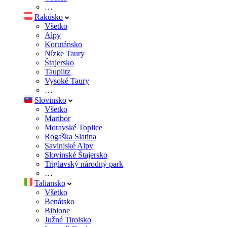
…
Rakúsko
Všetko
Alpy
Korutánsko
Nízke Taury
Štajersko
Tauplitz
Vysoké Taury
…
Slovinsko
Všetko
Maribor
Moravské Toplice
Rogaška Slatina
Savinjské Alpy
Slovinské Štajersko
Triglavský národný park
…
Taliansko
Všetko
Benátsko
Bibione
Južné Tirolsko