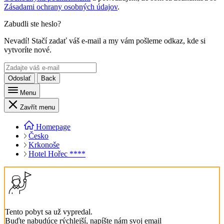
Zásadami ochrany osobných údajov
.
Zabudli ste heslo?
Nevadí! Stačí zadať váš e-mail a my vám pošleme odkaz, kde si
vytvoríte nové.
Odoslať
Back
Menu
Zavřít menu
Homepage
Česko
Krkonoše
Hotel Hořec ****
Tento pobyt sa už vypredal.
Buďte nabudúce rýchlejší, napíšte nám svoj email