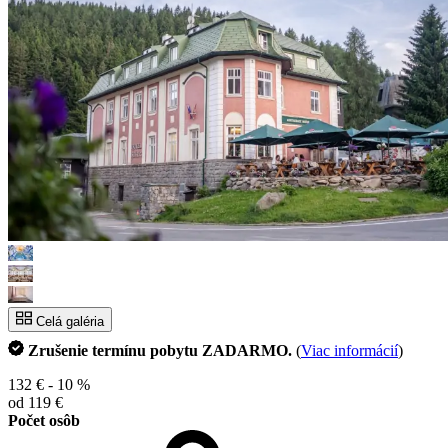
Celá galéria
Zrušenie termínu pobytu ZADARMO.
(
Viac informácií
)
132 €
- 10 %
od 119 €
Počet osôb