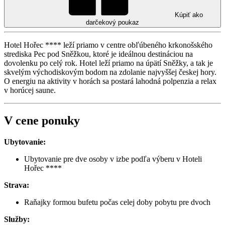
Kúpiť ako
darčekový poukaz
Hotel Hořec **** leží priamo v centre obľúbeného krkonošského
strediska Pec pod Sněžkou, ktoré je ideálnou destináciou na
dovolenku po celý rok. Hotel leží priamo na úpätí Sněžky, a tak je
skvelým východiskovým bodom na zdolanie najvyššej českej hory.
O energiu na aktivity v horách sa postará lahodná polpenzia a relax
v horúcej saune.
V cene ponuky
Ubytovanie:
Ubytovanie pre dve osoby v izbe podľa výberu v Hoteli
Hořec ****
Strava:
Raňajky formou bufetu počas celej doby pobytu pre dvoch
Služby: