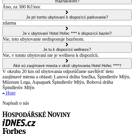
maznáčikom?
Áno, za 300 Kč/noc
Je pri tomto ubytovaní k dispozícii parkovanie?
zdarma
Je v ubytovaní Hotel Hořec **** k dispozícii bazén?
Nie, toto ubytovanie nedisponuje bazénom.
Je tu k dispozícii wellness?
Nie, v tomto ubytovaní nie je wellness k dispozícii.
Aké sú zaujímavé miesta v okolí ubytovania Hotel Hořec ****?
V okruhu 20 km od ubytovania odporúčame navštíviť tieto
zaujímavé miesta a oblasti: Lanová dráha Snežka, Špindlerův Mlýn,
Múzeum Lega, Aquapark Špindlerův Mlýn, Bobová dráha
Špindlerův Mlýn
Hore
Napísali o nás