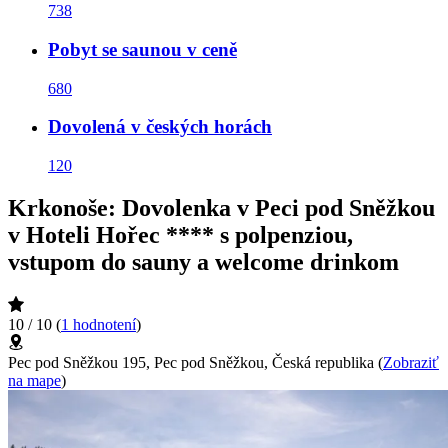
738
Pobyt se saunou v ceně
680
Dovolená v českých horách
120
Krkonoše: Dovolenka v Peci pod Sněžkou
v Hoteli Hořec **** s polpenziou,
vstupom do sauny a welcome drinkom
10 / 10
(
1 hodnotení
)
Pec pod Sněžkou 195, Pec pod Sněžkou, Česká republika
(
Zobraziť
na mape
)