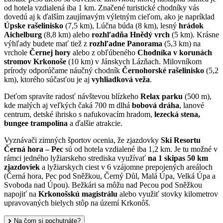
od hotela vzdialená iba 1 km. Značené turistické chodníky vás
dovedú aj k ďalším zaujímavým výletným cieľom, ako je napríklad
Úpske rašelinisko
(7,5 km), Lúčna búda (8 km), lesný
hrádok
Aichelburg
(8,8 km) alebo
rozhľadňa Hnědý vrch
(5 km). Krásne
výhľady budete mať tiež z
rozhľadne Panorama
(5,3 km) na
vrchole
Černej hory
alebo z obľúbeného
Chodníka v korunách
stromov Krkonoše
(10 km) v Jánskych Lázňach. Milovníkom
prírody odporúčame náučný chodník
Černohorské rašelinisko
(5,2
km), ktorého súčasťou je aj
vyhliadková veža
.
Deťom spravíte radosť návštevou blízkeho
Relax parku
(500 m),
kde malých aj veľkých čaká 700 m dlhá
bobová dráha
, lanové
centrum, detské ihrisko s nafukovacím hradom,
lezecká stena,
bungee trampolína
a ďalšie atrakcie.
Vyznávači zimných športov ocenia, že zjazdovky
Ski Resortu
Černá hora – Pec
sú od hotela vzdialené iba 1,2 km. Je tu možné v
rámci jedného lyžiarskeho strediska využívať
na 1 skipas 50 km
zjazdoviek
a lyžiarskych ciest v 6 vzájomne prepojených areáloch
(Černá hora, Pec pod Sněžkou, Černý Důl, Malá Úpa, Velká Úpa a
Svoboda nad Úpou). Bežkári sa môžu nad Pecou pod Sněžkou
napojiť na
Krkonošskú magistrálu
alebo využiť stovky kilometrov
upravovaných bielych stôp na území Krkonôš.
Na čom si pochutnáte?