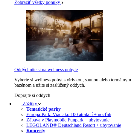
Zobraziť všetky ponuky
Oddýchnite si na wellness pobyte
Vyberte si wellness pobyt s vírivkou, saunou alebo termálnym
bazénom a užite si zaslúžený oddych.
Doprajte si oddych
Zážitky
Tematické parky
Europa-Park: Viac ako 100 atrakcií + nocľah
Zábava v Playmobile Funpark + ubytovanie
LEGOLAND® Deutschland Resort + ubytovanie
Koncerty