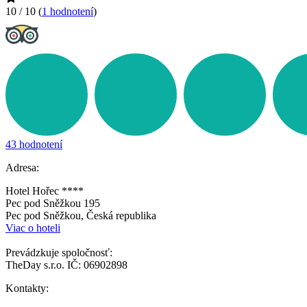
10 / 10
(
1 hodnotení
)
43 hodnotení
Adresa:
Hotel Hořec ****
Pec pod Sněžkou 195
Pec pod Sněžkou, Česká republika
Viac o hoteli
Prevádzkuje spoločnosť:
TheDay s.r.o. IČ: 06902898
Kontakty: