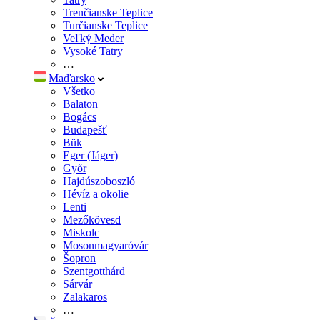
Trenčianske Teplice
Turčianske Teplice
Veľký Meder
Vysoké Tatry
…
Maďarsko
Všetko
Balaton
Bogács
Budapešť
Bük
Eger (Jáger)
Győr
Hajdúszoboszló
Hévíz a okolie
Lenti
Mezőkövesd
Miskolc
Mosonmagyaróvár
Šopron
Szentgotthárd
Sárvár
Zalakaros
…