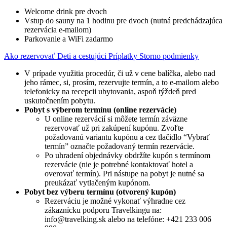
Welcome drink pre dvoch
Vstup do sauny na 1 hodinu pre dvoch (nutná predchádzajúca
rezervácia e-mailom)
Parkovanie a WiFi zadarmo
Ako rezervovať
Deti a cestujúci
Príplatky
Storno podmienky
V prípade využitia procedúr, či už v cene balíčka, alebo nad
jeho rámec, si, prosím, rezervujte termín, a to e-mailom alebo
telefonicky na recepcii ubytovania, aspoň týždeň pred
uskutočnením pobytu.
Pobyt s výberom termínu (online rezervácie)
U online rezervácií si môžete termín záväzne
rezervovať už pri zakúpení kupónu. Zvoľte
požadovanú variantu kupónu a cez tlačidlo “Vybrať
termín” označte požadovaný termín rezervácie.
Po uhradení objednávky obdržíte kupón s termínom
rezervácie (nie je potrebné kontaktovať hotel a
overovať termín). Pri nástupe na pobyt je nutné sa
preukázať vytlačeným kupónom.
Pobyt bez výberu termínu (otvorený kupón)
Rezerváciu je možné vykonať výhradne cez
zákaznícku podporu Travelkingu na:
info@travelking.sk alebo na telefóne: +421 233 006