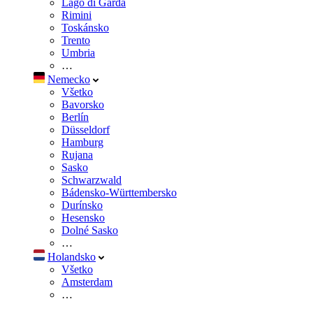
Lago di Garda
Rimini
Toskánsko
Trento
Umbria
…
Nemecko
Všetko
Bavorsko
Berlín
Düsseldorf
Hamburg
Rujana
Sasko
Schwarzwald
Bádensko-Württembersko
Durínsko
Hesensko
Dolné Sasko
…
Holandsko
Všetko
Amsterdam
…