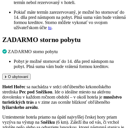
termín nebol rezervovaný v hoteli.
Pokiaľ máte termín zarezervovaný, je možné ho stornovať do
14. dňa pred nástupom na pobyt. Plná suma vám bude vrátená
formou kreditov. Storno môžete vykonať vo svojom
užívateľskom účte
tu
.
ZADARMO storno pobytu
ZADARMO storno pobytu
Pobyt je možné stornovať do 14. dňa pred nástupom na
pobyt. Plná suma vám bude vrátená formou kreditov.
O ubytovaní
Hotel Hořec
sa nachádza v srdci obľúbeného krkonošského
strediska
Pec pod Sněžkou
. Ide o ideálne miesto na aktívnu
dovolenku v každom ročnom období – v okolí hotela je
množstvo
turistických trás
a v zime zas oceníte blízkosť obľúbeného
lyžiarskeho areálu
.
Umiestnenie hotela priamo na úpätí najvyššej českej hory priam
vyzýva na výstup na
Sněžku
(6 km). Záleží iba od vás, či vrchol
zdoláte pešo alebo sa odveziete lanovkou, ktorej nástupná stanica je