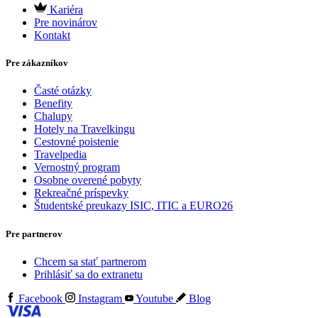
Kariéra
Pre novinárov
Kontakt
Pre zákazníkov
Časté otázky
Benefity
Chalupy
Hotely na Travelkingu
Cestovné poistenie
Travelpedia
Vernostný program
Osobne overené pobyty
Rekreačné príspevky
Študentské preukazy ISIC, ITIC a EURO26
Pre partnerov
Chcem sa stať partnerom
Prihlásiť sa do extranetu
Facebook
Instagram
Youtube
Blog