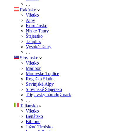
…
Rakúsko
Všetko
Alpy
Korutánsko
Nízke Taury
Štajersko
Tauplitz
Vysoké Taury
…
Slovinsko
Všetko
Maribor
Moravské Toplice
Rogaška Slatina
Savinjské Alpy
Slovinské Štajersko
Triglavský národný park
…
Taliansko
Všetko
Benátsko
Bibione
Južné Tirolsko