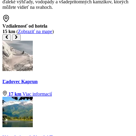
ďaleké výhľady, vodopády a všadeprítomných kamzíkov, ktorých
môžete vidieť na svahoch.
Vzdialenosť od hotela
15 km
(
Zobraziť na mape
)
Ľadovec Kaprun
17 km
Viac informacií