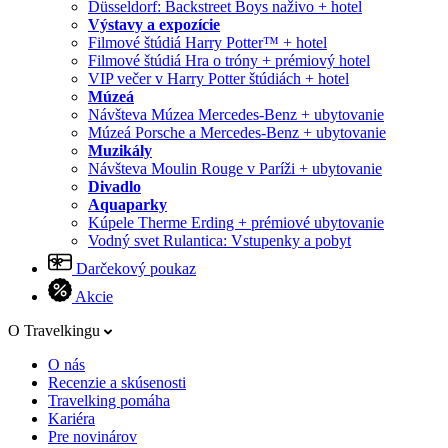
Düsseldorf: Backstreet Boys naživo + hotel
Výstavy a expozície
Filmové štúdiá Harry Potter™ + hotel
Filmové štúdiá Hra o tróny + prémiový hotel
VIP večer v Harry Potter štúdiách + hotel
Múzeá
Návšteva Múzea Mercedes-Benz + ubytovanie
Múzeá Porsche a Mercedes-Benz + ubytovanie
Muzikály
Návšteva Moulin Rouge v Paríži + ubytovanie
Divadlo
Aquaparky
Kúpele Therme Erding + prémiové ubytovanie
Vodný svet Rulantica: Vstupenky a pobyt
Darčekový poukaz
Akcie
O Travelkingu
O nás
Recenzie a skúsenosti
Travelking pomáha
Kariéra
Pre novinárov