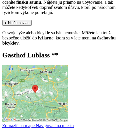
oceníte
fínsku saunu
. Nájdete ju priamo na ubytovanie, a tak
môžete kedykoľvek dopriať svalom úľavu, ktorú po náročnom
fyzickom výkone potrebujú.
Niečo naviac
O svoje lyže alebo bicykle sa báť nemusíte. Môžete ich totiž
bezpečne uložiť do
lyžiarne
, ktorá sa v lete mení na
úschovňu
bicyklov
.
Gasthof Lublass **
Zobraziť na mape
Navigovať na miesto