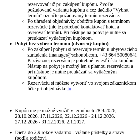
rezervovať už pri zakúpení kupónu. Zvoľte
požadovanú variantu kupónu a cez tlačidlo “Vybrať
termín” označte požadovaný termín rezervácie.
Po uhradení objednávky obdržíte kupón s termínom
rezervácie (nie je potrebné kontaktovať hotel a
overovať termín). Pri nástupe na pobyt je nutné sa
preukázať vytlačeným kupónom.
Pobyt bez výberu termínu (otvorený kupón)
Po zakúpení pobytu si rezervujte termín u ubytovacieho
zariadenia (manager@schonbi.com, +43 664 5008064).
K záväznej rezervácii je potrebné uviesť číslo kupónu.
Nástup na pobyt je možný len s platnou rezerváciou a
pri nástupe je nutné preukázať sa vytlačeným
kupónom.
Rezerváciu si môžete vytvoriť vo svojom zákazníckom
účte pri objednávke
tu
.
Kupón nie je možné využiť v termínoch 28.9.2026,
28.10.2026, 17.11.2026, 22.12.2026 - 24.12.2026,
27.12.2026 - 31.12.2026, 2.1.2027.
Dieťa do 2,9 rokov zadarmo - vrátane prístelky a stravy
(podľa rodičov).