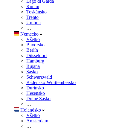
Lago di Garda
Rimini
Toskánsko
Trento
Umbria
…
Nemecko
Všetko
Bavorsko
Berlín
Düsseldorf
Hamburg
Rujana
Sasko
Schwarzwald
Bádensko-Württembersko
Durínsko
Hesensko
Dolné Sasko
…
Holandsko
Všetko
Amsterdam
…