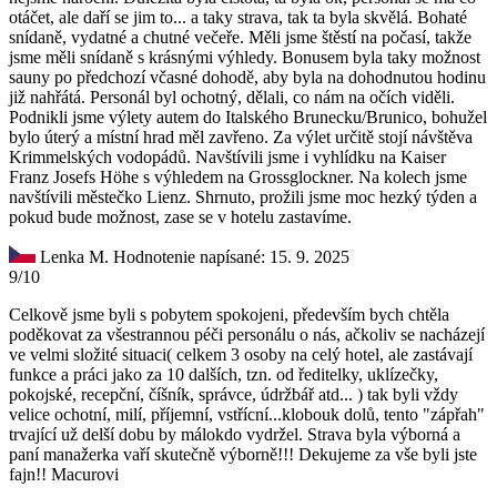
otáčet, ale daří se jim to... a taky strava, tak ta byla skvělá. Bohaté
snídaně, vydatné a chutné večeře. Měli jsme štěstí na počasí, takže
jsme měli snídaně s krásnými výhledy. Bonusem byla taky možnost
sauny po předchozí včasné dohodě, aby byla na dohodnutou hodinu
již nahřátá. Personál byl ochotný, dělali, co nám na očích viděli.
Podnikli jsme výlety autem do Italského Brunecku/Brunico, bohužel
bylo úterý a místní hrad měl zavřeno. Za výlet určitě stojí návštěva
Krimmelských vodopádů. Navštívili jsme i vyhlídku na Kaiser
Franz Josefs Höhe s výhledem na Grossglockner. Na kolech jsme
navštívili městečko Lienz. Shrnuto, prožili jsme moc hezký týden a
pokud bude možnost, zase se v hotelu zastavíme.
Lenka M.
Hodnotenie napísané: 15. 9. 2025
9/10
Celkově jsme byli s pobytem spokojeni, především bych chtěla
poděkovat za všestrannou péči personálu o nás, ačkoliv se nacházejí
ve velmi složité situaci( celkem 3 osoby na celý hotel, ale zastávají
funkce a práci jako za 10 dalších, tzn. od ředitelky, uklízečky,
pokojské, recepční, číšník, správce, údržbář atd... ) tak byli vždy
velice ochotní, milí, příjemní, vstřícní...klobouk dolů, tento "zápřah"
trvající už delší dobu by málokdo vydržel. Strava byla výborná a
paní manažerka vaří skutečně výborně!!! Dekujeme za vše byli jste
fajn!! Macurovi