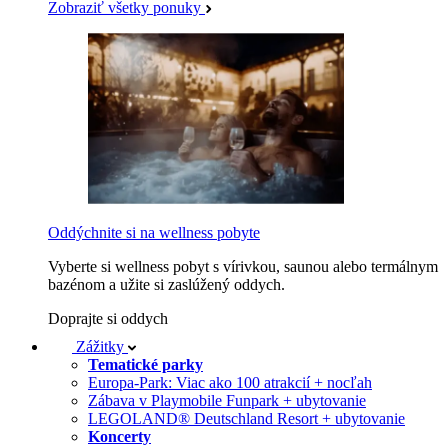
Zobraziť všetky ponuky
Oddýchnite si na wellness pobyte
Vyberte si wellness pobyt s vírivkou, saunou alebo termálnym
bazénom a užite si zaslúžený oddych.
Doprajte si oddych
Zážitky
Tematické parky
Europa-Park: Viac ako 100 atrakcií + nocľah
Zábava v Playmobile Funpark + ubytovanie
LEGOLAND® Deutschland Resort + ubytovanie
Koncerty