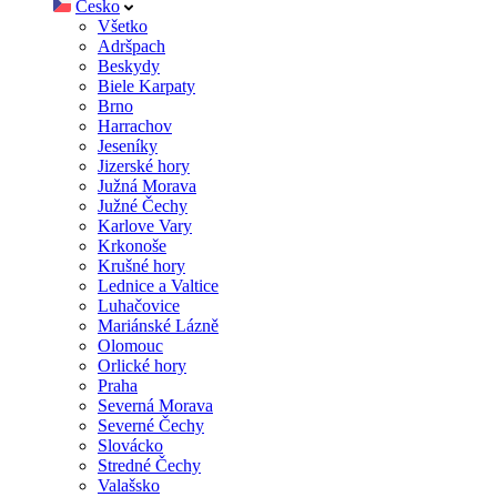
Česko
Všetko
Adršpach
Beskydy
Biele Karpaty
Brno
Harrachov
Jeseníky
Jizerské hory
Južná Morava
Južné Čechy
Karlove Vary
Krkonoše
Krušné hory
Lednice a Valtice
Luhačovice
Mariánské Lázně
Olomouc
Orlické hory
Praha
Severná Morava
Severné Čechy
Slovácko
Stredné Čechy
Valašsko