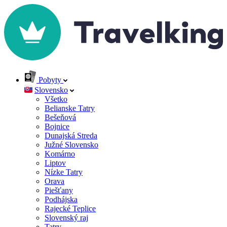
Pobyty
Slovensko
Všetko
Belianske Tatry
Bešeňová
Bojnice
Dunajská Streda
Južné Slovensko
Komárno
Liptov
Nízke Tatry
Orava
Piešťany
Podhájska
Rajecké Teplice
Slovenský raj
Tatry