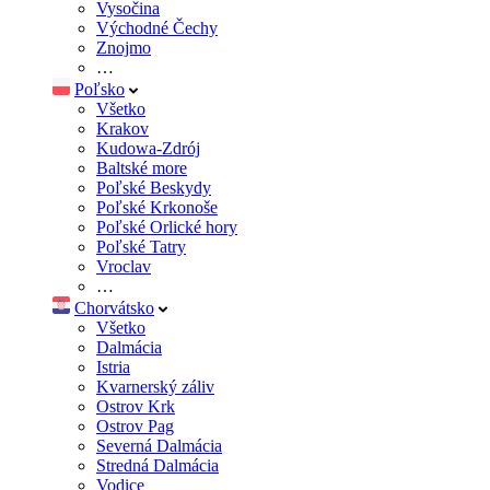
Vysočina
Východné Čechy
Znojmo
…
Poľsko
Všetko
Krakov
Kudowa-Zdrój
Baltské more
Poľské Beskydy
Poľské Krkonoše
Poľské Orlické hory
Poľské Tatry
Vroclav
…
Chorvátsko
Všetko
Dalmácia
Istria
Kvarnerský záliv
Ostrov Krk
Ostrov Pag
Severná Dalmácia
Stredná Dalmácia
Vodice