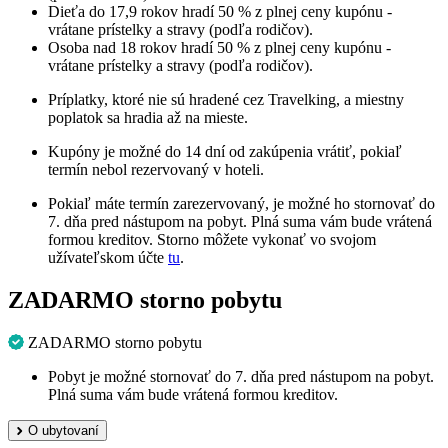
Dieťa do 17,9 rokov hradí 50 % z plnej ceny kupónu -
vrátane prístelky a stravy (podľa rodičov).
Osoba nad 18 rokov hradí 50 % z plnej ceny kupónu -
vrátane prístelky a stravy (podľa rodičov).
Príplatky, ktoré nie sú hradené cez Travelking, a miestny
poplatok sa hradia až na mieste.
Kupóny je možné do 14 dní od zakúpenia vrátiť, pokiaľ
termín nebol rezervovaný v hoteli.
Pokiaľ máte termín zarezervovaný, je možné ho stornovať do
7. dňa pred nástupom na pobyt. Plná suma vám bude vrátená
formou kreditov. Storno môžete vykonať vo svojom
užívateľskom účte
tu
.
ZADARMO storno pobytu
ZADARMO storno pobytu
Pobyt je možné stornovať do 7. dňa pred nástupom na pobyt.
Plná suma vám bude vrátená formou kreditov.
O ubytovaní