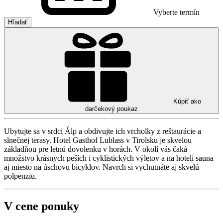
Vyberte termín
Hľadať
Kúpiť ako
darčekový poukaz
Ubytujte sa v srdci Álp a obdivujte ich vrcholky z reštaurácie a
slnečnej terasy. Hotel Gasthof Lublass v Tirolsku je skvelou
základňou pre letnú dovolenku v horách. V okolí vás čaká
množstvo krásnych peších i cyklistických výletov a na hoteli sauna
aj miesto na úschovu bicyklov. Navrch si vychutnáte aj skvelú
polpenziu.
V cene ponuky