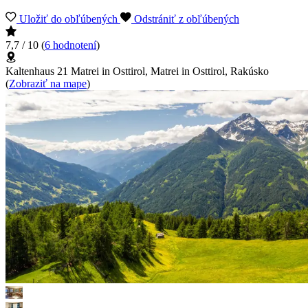
Uložiť do obľúbených
Odstrániť z obľúbených
7,7 / 10
(
6 hodnotení
)
Kaltenhaus 21 Matrei in Osttirol, Matrei in Osttirol, Rakúsko
(
Zobraziť na mape
)