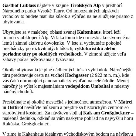
Gasthof Lublass
nájdete v krajine
Tirolských Álp
v predhorí
Národného parku Vysoké Taury. Od impozantných alpských
vrcholov to budete mať iba kúsok a výhľad na ne si užijete priamo z
ubytovania.
Ubytujete sa v malebnej oblasti zvanej
Kaltenhaus
, ktorá leží
priamo v obklopení Álp. Vďaka tomu ide o miesto ako stvorené na
letnú i zimnú aktívnu dovolenku. V lete si vychutnáte pokojné
prechádzky po rozkvitnutých lúkach,
cykloturistiku alebo
poriadne túry po okolitých vrcholkoch
. V zime si užijete veľa
zábavy počas bežkovania a lyžovania.
Okolie ubytovania je plné nádherných trás a vyhliadok. Náročnejšiu
túru predstavuje cesta na
vrchol Hochgasser
(2 922 m n. m.), kde
vás čaká ohromujúci panoramatický výhľad na celé údolie. Menej
náročný je výlet k majestnániam
vodopádom Umbaltal
a miestny
náučný chodník.
Preskúmajte aj okolité mestečká s jedinečnou atmosférou. V
Matrei
in Osttirol
navštívte múzeum a prejdite sa historickým centrom so
starobylými kostolmi. Za návštevu stojí aj
Kals am Großglockner
–
malebná dedinka, odkiaľ sa vám naskytne pohľad na najvyššiu horu
Rakúska, Großglockner.
V zime je Kaltenhaus ideálnym východiskovým bodom na návštevu