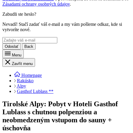
Zásadami ochrany osobných údajov
.
Zabudli ste heslo?
Nevadí! Stačí zadať váš e-mail a my vám pošleme odkaz, kde si
vytvoríte nové.
Odoslať
Back
Menu
Zavřít menu
Homepage
Rakúsko
Alpy
Gasthof Lublass **
Tirolské Alpy: Pobyt v Hoteli Gasthof
Lublass s chutnou polpenziou a
neobmedzeným vstupom do sauny +
úschovňa