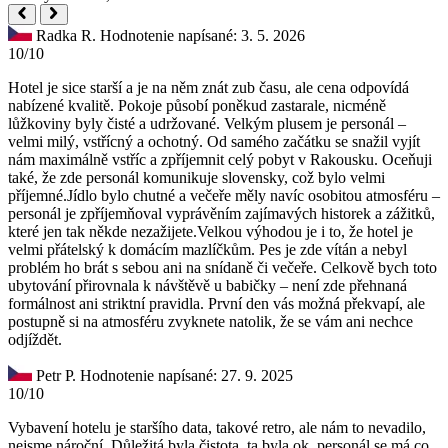
Radka R.
Hodnotenie napísané: 3. 5. 2026
10/10
Hotel je sice starší a je na něm znát zub času, ale cena odpovídá
nabízené kvalitě. Pokoje působí poněkud zastarale, nicméně
lůžkoviny byly čisté a udržované. Velkým plusem je personál –
velmi milý, vstřícný a ochotný. Od samého začátku se snažil vyjít
nám maximálně vstříc a zpříjemnit celý pobyt v Rakousku. Oceňuji
také, že zde personál komunikuje slovensky, což bylo velmi
příjemné.Jídlo bylo chutné a večeře měly navíc osobitou atmosféru –
personál je zpříjemňoval vyprávěním zajímavých historek a zážitků,
které jen tak někde nezažijete.Velkou výhodou je i to, že hotel je
velmi přátelský k domácím mazlíčkům. Pes je zde vítán a nebyl
problém ho brát s sebou ani na snídaně či večeře. Celkově bych toto
ubytování přirovnala k návštěvě u babičky – není zde přehnaná
formálnost ani striktní pravidla. První den vás možná překvapí, ale
postupně si na atmosféru zvyknete natolik, že se vám ani nechce
odjíždět.
Petr P.
Hodnotenie napísané: 27. 9. 2025
10/10
Vybavení hotelu je staršího data, takové retro, ale nám to nevadilo,
nejsme nároční. Důležitá byla čistota, ta byla ok, personál se má co