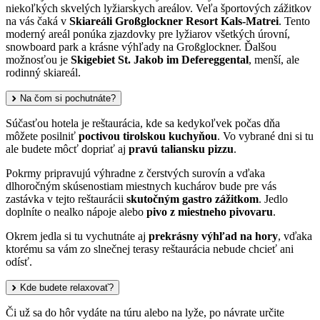
niekoľkých skvelých lyžiarskych areálov. Veľa športových zážitkov
na vás čaká v
Skiareáli Großglockner Resort Kals-Matrei
. Tento
moderný areál ponúka zjazdovky pre lyžiarov všetkých úrovní,
snowboard park a krásne výhľady na Großglockner. Ďalšou
možnosťou je
Skigebiet St. Jakob im Defereggental
, menší, ale
rodinný skiareál.
Na čom si pochutnáte?
Súčasťou hotela je reštaurácia, kde sa kedykoľvek počas dňa
môžete posilniť
poctivou tirolskou kuchyňou
. Vo vybrané dni si tu
ale budete môcť dopriať aj
pravú taliansku pizzu
.
Pokrmy pripravujú výhradne z čerstvých surovín a vďaka
dlhoročným skúsenostiam miestnych kuchárov bude pre vás
zastávka v tejto reštaurácii
skutočným gastro zážitkom
. Jedlo
doplníte o nealko nápoje alebo
pivo z miestneho pivovaru
.
Okrem jedla si tu vychutnáte aj
prekrásny výhľad na hory
, vďaka
ktorému sa vám zo slnečnej terasy reštaurácia nebude chcieť ani
odísť.
Kde budete relaxovať?
Či už sa do hôr vydáte na túru alebo na lyže, po návrate určite