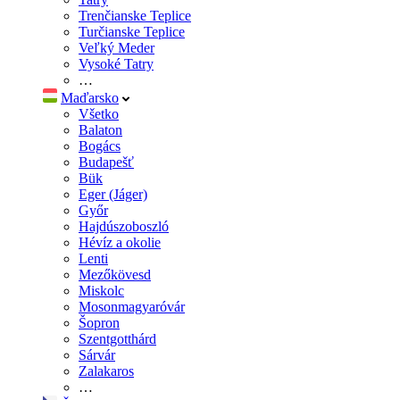
Trenčianske Teplice
Turčianske Teplice
Veľký Meder
Vysoké Tatry
…
Maďarsko
Všetko
Balaton
Bogács
Budapešť
Bük
Eger (Jáger)
Győr
Hajdúszoboszló
Hévíz a okolie
Lenti
Mezőkövesd
Miskolc
Mosonmagyaróvár
Šopron
Szentgotthárd
Sárvár
Zalakaros
…