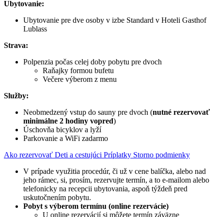
Ubytovanie:
Ubytovanie pre dve osoby v izbe Standard v Hoteli Gasthof
Lublass
Strava:
Polpenzia počas celej doby pobytu pre dvoch
Raňajky formou bufetu
Večere výberom z menu
Služby:
Neobmedzený vstup do sauny pre dvoch (
nutné rezervovať
minimálne 2 hodiny vopred
)
Úschovňa bicyklov a lyží
Parkovanie a WiFi zadarmo
Ako rezervovať
Deti a cestujúci
Príplatky
Storno podmienky
V prípade využitia procedúr, či už v cene balíčka, alebo nad
jeho rámec, si, prosím, rezervujte termín, a to e-mailom alebo
telefonicky na recepcii ubytovania, aspoň týždeň pred
uskutočnením pobytu.
Pobyt s výberom termínu (online rezervácie)
U online rezervácií si môžete termín záväzne