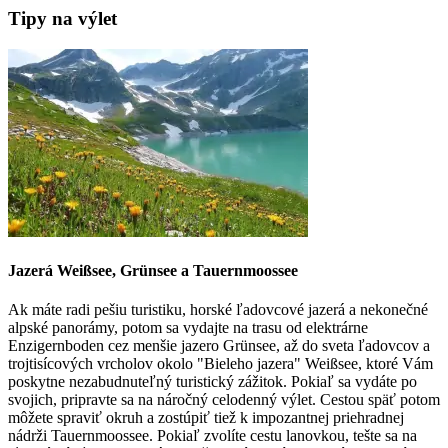
Tipy na výlet
Jazerá Weißsee, Grünsee a Tauernmoossee
Ak máte radi pešiu turistiku, horské ľadovcové jazerá a nekonečné
alpské panorámy, potom sa vydajte na trasu od elektrárne
Enzigernboden cez menšie jazero Grünsee, až do sveta ľadovcov a
trojtisícových vrcholov okolo "Bieleho jazera" Weißsee, ktoré Vám
poskytne nezabudnuteľný turistický zážitok. Pokiaľ sa vydáte po
svojich, pripravte sa na náročný celodenný výlet. Cestou späť potom
môžete spraviť okruh a zostúpiť tiež k impozantnej priehradnej
nádrži Tauernmoossee. Pokiaľ zvolíte cestu lanovkou, tešte sa na