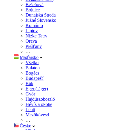
Bešeňová
Bojnice
Dunajská Streda
Južné Slovensko
Komárno
Liptov
Nízke Tatry
Orava
Piešťany
…
Maďarsko
Všetko
Balaton
Bogács
Budapešť
Bük
Eger (Jáger)
Győr
Hajdúszoboszló
Hévíz a okolie
Lenti
Mezőkövesd
…
Česko