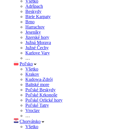
Všetko
Adršpach
Beskydy
Biele Karpaty
Brno
Harrachov
Jeseníky
Jizerské hory
Južná Morava
Južné Čechy
Karlove Vary
…
Poľsko
Všetko
Krakov
Kudowa-Zdrój
Baltské more
Poľské Beskydy
Poľské Krkonoše
Poľské Orlické hory
Poľské Tatry
Vroclav
…
Chorvátsko
Všetko