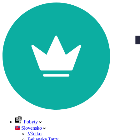
Pobyty
Slovensko
Všetko
Belianske Tatry