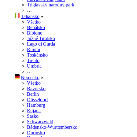
Triglavský národný park
…
Taliansko
Všetko
Benátsko
Bibione
Južné Tirolsko
Lago di Garda
Rimini
Toskánsko
Trento
Umbria
…
Nemecko
Všetko
Bavorsko
Berlín
Düsseldorf
Hamburg
Rujana
Sasko
Schwarzwald
Bádensko-Württembersko
Durínsko