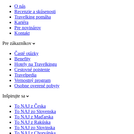
O nás
Recenzie a skúsenosti
Travelking pomáha
Kariéra
Pre novinárov
Kontakt
Pre zákazníkov
Časté otázky
Benefity
Hotely na Travelkingu
Cestovné poistenie
Travelpedia
Vernostný program
Osobne overené pobyty
Inšpirujte sa
To NAJ z Česka
To NAJ zo Slovenska
To NAJ z Maďarska
To NAJ z Rakúska
To NAJ zo Slovinska
To NAJ z Chorvátska