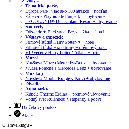
Zážitky
Tematické parky
Europa-Park: Viac ako 100 atrakcií + nocľah
Zábava v Playmobile Funpark + ubytovanie
LEGOLAND® Deutschland Resort + ubytovanie
Koncerty
Düsseldorf: Backstreet Boys naživo + hotel
Výstavy a expozície
Filmové štúdiá Harry Potter™ + hotel
Filmové štúdiá Hra o tróny + prémiový hotel
VIP večer v Harry Potter štúdiách + hotel
Múzeá
Návšteva Múzea Mercedes-Benz + ubytovanie
Múzeá Porsche a Mercedes-Benz + ubytovanie
Muzikály
Návšteva Moulin Rouge v Paríži + ubytovanie
Divadlo
Aquaparky
Kúpele Therme Erding + prémiové ubytovanie
Vodný svet Rulantica: Vstupenky a pobyt
Darčekový poukaz
Akcie
O Travelkingu