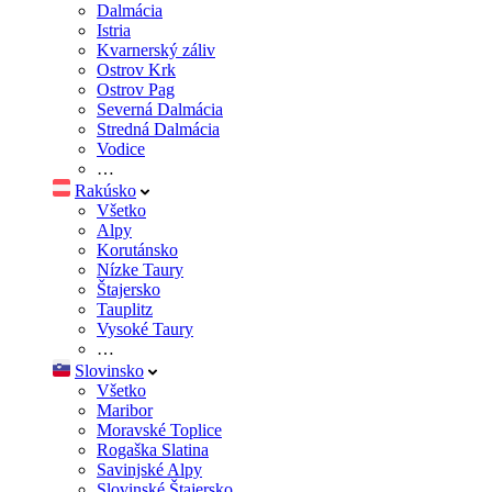
Dalmácia
Istria
Kvarnerský záliv
Ostrov Krk
Ostrov Pag
Severná Dalmácia
Stredná Dalmácia
Vodice
…
Rakúsko
Všetko
Alpy
Korutánsko
Nízke Taury
Štajersko
Tauplitz
Vysoké Taury
…
Slovinsko
Všetko
Maribor
Moravské Toplice
Rogaška Slatina
Savinjské Alpy
Slovinské Štajersko