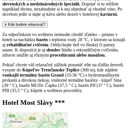
slovenských a medzinárodných špecialít.
Dopriať si tu môžete
napríklad divinu, nezabudnite si k nej objednať aj vhodné víno. Po
skvelom jedle si dajte aj kávu alebo dezert v hotelovej
kaviarni.
Kde budete relaxovať?
Za odpočinkom vo wellness nemusíte chodiť ďaleko – priamo v
hoteli sa nachádza
bazén
s teplotou vody 28 °C, v ktorom sa konajú
aj
rehabilitačné cvičenia
. Oddychujte tiež vo fínskej či parnej
saune. K dispozícii je aj
slender
štúdio s rekondičným cvičením,
zdravie utužíte aj rôznymi
procedúrami alebo masážou.
Pokiaľ chcete váš relaxačný zážitok posunúť ešte na ďalšiu úroveň,
vyrazte do
Kúpeľov Trenčianske Teplice
(300 m), kde nájdete
vonkajší termálny bazén Grand
(33-36 °C) s hydromasážnymi
prvkami a divokou riekou, vnútorné termálne bazény - kúpeľ Sina
(39 ° C), bazén MUDr. Čapka (37,5 ° C), bazén PII (37 ° C), bazén
PIII (35,5 ° C), kúpele a wellness procedúry.
Hotel Most Slávy ***