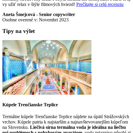
vy užiť relax v štýle filmových hviezd!
Prečítajte si celú recenziu
Aneta Šmejcová - Senior copywriter
Osobne overené v: Novembri 2023
Tipy na výlet
Kúpele Trenčianske Teplice
Termálne kúpele Trenčianske Teplice nájdete na úpätí Strážovských
vrchov. Kúpele patria k najstarším a najnavštevovanejším kúpeľom
na Slovensku.
Liečivá sírna termálna voda je ideálna na liečbu
pri problémoch s pohybovým aparátom
, voda priaznivo pôsobí aj