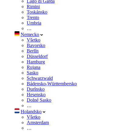
Lago di Garda
Rimini
Toskánsko
Trento
Umbria
…
Nemecko
Všetko
Bavorsko
Berlín
Düsseldorf
Hamburg
Rujana
Sasko
Schwarzwald
Bádensko-Württembersko
Durínsko
Hesensko
Dolné Sasko
…
Holandsko
Všetko
Amsterdam
…