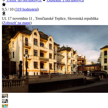
Uložiť do obľúbených
Odstrániť z obľúbených
9,5 / 10
(
319 hodnotení
)
Ul. 17 novembra 11 , Trenčianské Teplice, Slovenská republika
(
Zobraziť na mape
)