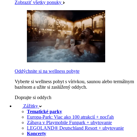
Zobraziť všetky ponuky
Oddýchnite si na wellness pobyte
Vyberte si wellness pobyt s vírivkou, saunou alebo termálnym
bazénom a užite si zaslúžený oddych.
Doprajte si oddych
Zážitky
Tematické parky
Europa-Park: Viac ako 100 atrakcií + nocľah
Zábava v Playmobile Funpark + ubytovanie
LEGOLAND® Deutschland Resort + ubytovanie
Koncerty