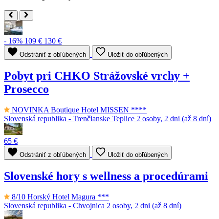
- 16%
109 €
130 €
Odstrániť z obľúbených
Uložiť do obľúbených
Pobyt pri CHKO Strážovské vrchy +
Prosecco
NOVINKA
Boutique Hotel MISSEN ****
Slovenská republika - Trenčianske Teplice
2 osoby, 2 dni (až 8 dní)
65 €
Odstrániť z obľúbených
Uložiť do obľúbených
Slovenské hory s wellness a procedúrami
8/10
Horský Hotel Magura ***
Slovenská republika - Chvojnica
2 osoby, 2 dni (až 8 dní)