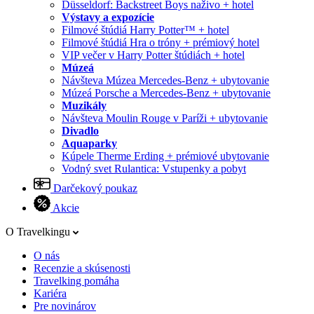
Düsseldorf: Backstreet Boys naživo + hotel
Výstavy a expozície
Filmové štúdiá Harry Potter™ + hotel
Filmové štúdiá Hra o tróny + prémiový hotel
VIP večer v Harry Potter štúdiách + hotel
Múzeá
Návšteva Múzea Mercedes-Benz + ubytovanie
Múzeá Porsche a Mercedes-Benz + ubytovanie
Muzikály
Návšteva Moulin Rouge v Paríži + ubytovanie
Divadlo
Aquaparky
Kúpele Therme Erding + prémiové ubytovanie
Vodný svet Rulantica: Vstupenky a pobyt
Darčekový poukaz
Akcie
O Travelkingu
O nás
Recenzie a skúsenosti
Travelking pomáha
Kariéra
Pre novinárov