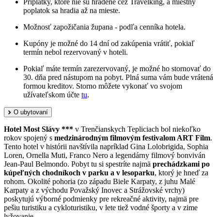
Príplatky, ktoré nie sú hradené cez Travelking, a miestny
poplatok sa hradia až na mieste.
Možnosť zapožičania župana - podľa cenníka hotela.
Kupóny je možné do 14 dní od zakúpenia vrátiť, pokiaľ
termín nebol rezervovaný v hoteli.
Pokiaľ máte termín zarezervovaný, je možné ho stornovať do
30. dňa pred nástupom na pobyt. Plná suma vám bude vrátená
formou kreditov. Storno môžete vykonať vo svojom
užívateľskom účte
tu
.
O ubytovaní
Hotel Most Slávy ***
v Trenčianskych Tepliciach bol niekoľko
rokov spojený s
medzinárodným filmovým festivalom ART Film
.
Tento hotel v histórii navštívila napríklad Gina Lolobrigida, Sophia
Loren, Ornella Muti, Franco Nero a legendárny filmový bonviván
Jean-Paul Belmondo. Pobyt tu si spestríte najmä
prechádzkami po
kúpeľných chodníkoch v parku a v lesoparku
, ktorý je hneď za
rohom. Okolité pohoria (zo západu Biele Karpaty, z juhu Malé
Karpaty a z východu Považský Inovec a Strážovské vrchy)
poskytujú výborné podmienky pre rekreačné aktivity, najmä pre
pešiu turistiku a cykloturistiku, v lete tiež vodné športy a v zime
lyžovanie.