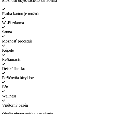
Možnosti ubytovacieho zariadenia
Platba kartou je možná
Wi-Fi zdarma
Sauna
Možnosť procedúr
Kúpele
Reštaurácia
Detské ihrisko
Požičovňa bicyklov
Fén
Wellness
Vnútorný bazén
Okolie ubytovacieho zariadenia