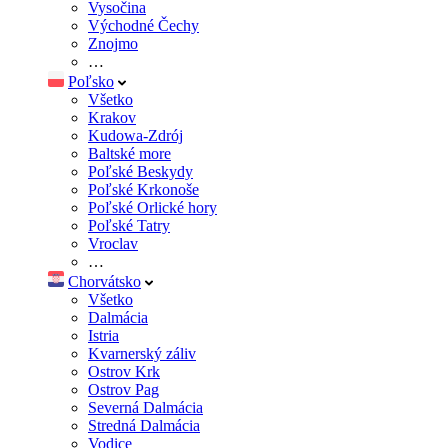
Vysočina
Východné Čechy
Znojmo
…
Poľsko
Všetko
Krakov
Kudowa-Zdrój
Baltské more
Poľské Beskydy
Poľské Krkonoše
Poľské Orlické hory
Poľské Tatry
Vroclav
…
Chorvátsko
Všetko
Dalmácia
Istria
Kvarnerský záliv
Ostrov Krk
Ostrov Pag
Severná Dalmácia
Stredná Dalmácia
Vodice