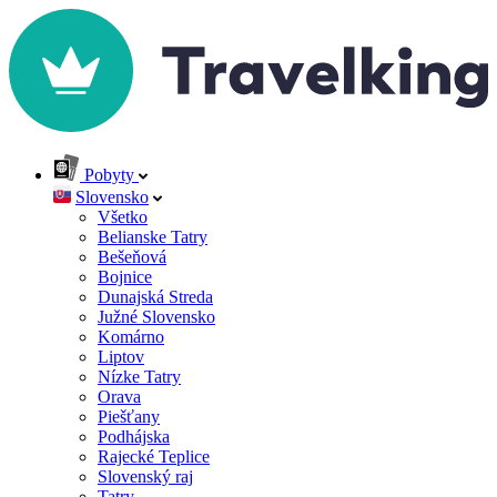
Pobyty
Slovensko
Všetko
Belianske Tatry
Bešeňová
Bojnice
Dunajská Streda
Južné Slovensko
Komárno
Liptov
Nízke Tatry
Orava
Piešťany
Podhájska
Rajecké Teplice
Slovenský raj
Tatry