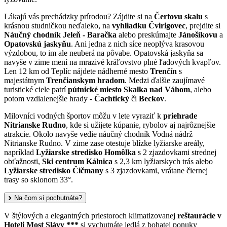
Lákajú vás prechádzky prírodou? Zájdite si na
Čertovu skalu
s
krásnou studničkou neďaleko, na
vyhliadku Čvirigovec
, prejdite si
Náučný chodník Jeleň - Baračka
alebo preskúmajte
Jánošíkovu
a
Opatovskú jaskyňu
. Ani jedna z nich síce neoplýva krasovou
výzdobou, to im ale neuberá na pôvabe. Opatovská jaskyňa sa
navyše v zime mení na mrazivé kráľovstvo plné ľadových kvapľov.
Len 12 km od Teplíc nájdete nádherné mesto
Trenčín
s
majestátnym
Trenčianskym hradom
. Medzi ďalšie zaujímavé
turistické ciele patrí
pútnické miesto Skalka nad Váhom
, alebo
potom vzdialenejšie hrady -
Čachtický
či
Beckov
.
Milovníci vodných športov môžu v lete vyraziť k
priehrade
Nitrianske Rudno
, kde si užijete kúpanie, rybolov aj najrôznejšie
atrakcie. Okolo navyše vedie náučný chodník Vodná nádrž
Nitrianske Rudno. V zime zase otestuje blízke lyžiarske areály,
napríklad
Lyžiarske stredisko Homôlka
s 2 zjazdovkami strednej
obťažnosti,
Ski centrum Kálnica
s 2,3 km lyžiarskych trás alebo
Lyžiarske stredisko Čičmany
s 3 zjazdovkami, vrátane čiernej
trasy so sklonom 33°.
Na čom si pochutnáte?
V štýlových a elegantných priestoroch klimatizovanej
reštaurácie v
Hoteli Most Slávy ***
si vychutnáte jedlá z bohatej ponuky