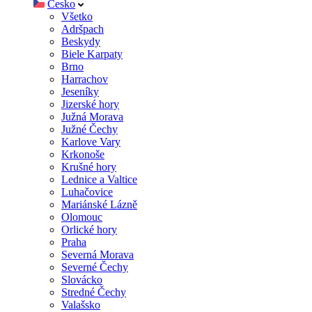
Česko
Všetko
Adršpach
Beskydy
Biele Karpaty
Brno
Harrachov
Jeseníky
Jizerské hory
Južná Morava
Južné Čechy
Karlove Vary
Krkonoše
Krušné hory
Lednice a Valtice
Luhačovice
Mariánské Lázně
Olomouc
Orlické hory
Praha
Severná Morava
Severné Čechy
Slovácko
Stredné Čechy
Valašsko