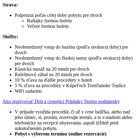
Strava:
Polpenzia počas celej doby pobytu pre dvoch
Raňajky formou bufetu
Večere formou bufetu
Služby:
Neobmedzený vstup do bazéna (podľa otváracej doby) pre
dvoch
Neobmedzený vstup do fínskej sauny (podľa otváracej doby)
pre dvoch
Klasická masáž na 20 minút pre dvoch
Rašelinový zábal na 20 minút pre dvoch
10 % zľava na ďalšie procedúry v hoteli
5 % zľava na procedúry v Kúpeľoch Trenčianske Teplice
WiFi zadarmo
Ako rezervovať
Deti a cestujúci
Príplatky
Storno podmienky
V prípade využitia procedúr, či už v cene balíčka, alebo nad
jeho rámec, si, prosím, rezervujte termín, a to e-mailom alebo
telefonicky na recepcii ubytovania, aspoň týždeň pred
uskutočnením pobytu.
Pobyt s výberom termínu (online rezervácie)