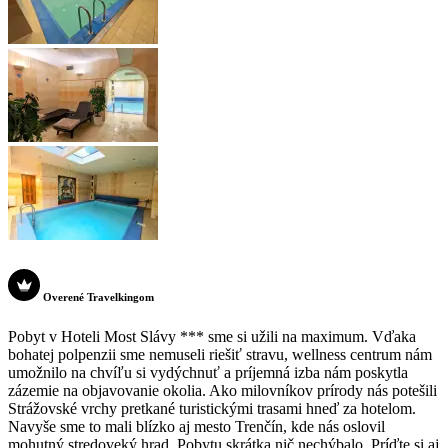
Overené Travelkingom
Pobyt v Hoteli Most Slávy *** sme si užili na maximum. Vďaka
bohatej polpenzii sme nemuseli riešiť stravu, wellness centrum nám
umožnilo na chvíľu si vydýchnuť a príjemná izba nám poskytla
zázemie na objavovanie okolia. Ako milovníkov prírody nás potešili
Strážovské vrchy pretkané turistickými trasami hneď za hotelom.
Navyše sme to mali blízko aj mesto Trenčín, kde nás oslovil
mohutný stredoveký hrad. Pobytu skrátka nič nechýbalo. Príďte si aj