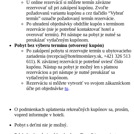
U online rezervácií si môžete termín záväzne
rezervovať už pri zakúpení kupónu. Zvoľte
požadovanú variantu kupónu a cez tlačidlo “Vybrať
termín” označte požadovaný termín rezervácie.
Po uhradení objednávky obdržíte kupón s termínom
rezervácie (nie je potrebné kontaktovať hotel a
overovať termín). Pri nástupe na pobyt je nutné sa
preukázať vytlačeným kupónom.
Pobyt bez výberu termínu (otvorený kupón)
Po zakúpení pobytu si rezervujte termín u ubytovacieho
zariadenia (recepcia@hotelmostslavy.sk, +421 326 513
611). K záväznej rezervácii je potrebné uviesť číslo
kupónu. Nástup na pobyt je možný len s platnou
rezerváciou a pri nástupe je nutné preukázať sa
vytlačeným kupónom.
Rezerváciu si môžete vytvoriť vo svojom zákazníckom
účte pri objednávke
tu
.
O podmienkach uplatnenia rekreačných kupónov sa, prosím,
vopred informujte v hoteli.
Pobyt s deťmi nie je možný.