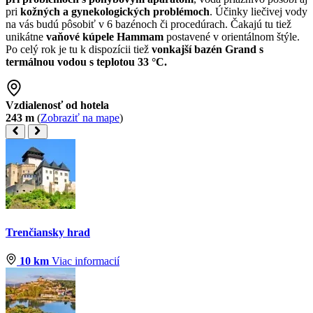
pri
kožných a gynekologických problémoch
. Účinky liečivej vody
na vás budú pôsobiť v 6 bazénoch či procedúrach. Čakajú tu tiež
unikátne
vaňové kúpele Hammam
postavené v orientálnom štýle.
Po celý rok je tu k dispozícii tiež
vonkajší bazén Grand s
termálnou vodou s teplotou 33 °C.
Vzdialenosť od hotela
243 m
(
Zobraziť na mape
)
Trenčiansky hrad
10 km
Viac informacií