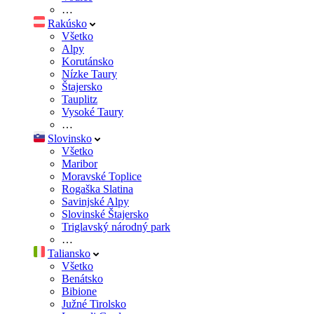
…
Rakúsko
Všetko
Alpy
Korutánsko
Nízke Taury
Štajersko
Tauplitz
Vysoké Taury
…
Slovinsko
Všetko
Maribor
Moravské Toplice
Rogaška Slatina
Savinjské Alpy
Slovinské Štajersko
Triglavský národný park
…
Taliansko
Všetko
Benátsko
Bibione
Južné Tirolsko