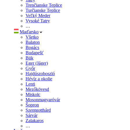
Trenčianske Teplice
Turčianske Teplice
Veľký Meder
Vysoké Tatry
…
Maďarsko
Všetko
Balaton
Bogács
Budapešť
Bük
Eger (Jáger)
Győr
Hajdúszoboszló
Hévíz a okolie
Lenti
Mezőkövesd
Miskolc
Mosonmagyaróvár
Šopron
Szentgotthárd
Sárvár
Zalakaros
…