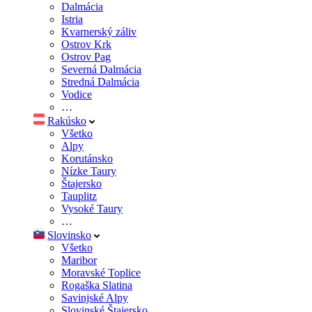
Dalmácia
Istria
Kvarnerský záliv
Ostrov Krk
Ostrov Pag
Severná Dalmácia
Stredná Dalmácia
Vodice
…
Rakúsko
Všetko
Alpy
Korutánsko
Nízke Taury
Štajersko
Tauplitz
Vysoké Taury
…
Slovinsko
Všetko
Maribor
Moravské Toplice
Rogaška Slatina
Savinjské Alpy
Slovinské Štajersko