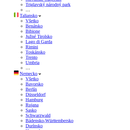
Triglavský národný park
…
Taliansko
Všetko
Benátsko
Bibione
Južné Tirolsko
Lago di Garda
Rimini
Toskánsko
Trento
Umbria
…
Nemecko
Všetko
Bavorsko
Berlín
Düsseldorf
Hamburg
Rujana
Sasko
Schwarzwald
Bádensko-Württembersko
Durínsko