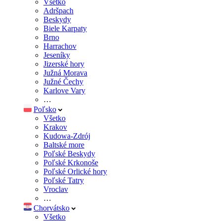
Všetko
Adršpach
Beskydy
Biele Karpaty
Brno
Harrachov
Jeseníky
Jizerské hory
Južná Morava
Južné Čechy
Karlove Vary
…
Poľsko
Všetko
Krakov
Kudowa-Zdrój
Baltské more
Poľské Beskydy
Poľské Krkonoše
Poľské Orlické hory
Poľské Tatry
Vroclav
…
Chorvátsko
Všetko