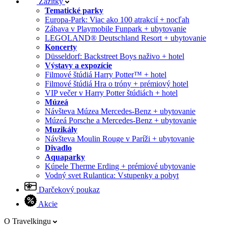
Zážitky
Tematické parky
Europa-Park: Viac ako 100 atrakcií + nocľah
Zábava v Playmobile Funpark + ubytovanie
LEGOLAND® Deutschland Resort + ubytovanie
Koncerty
Düsseldorf: Backstreet Boys naživo + hotel
Výstavy a expozície
Filmové štúdiá Harry Potter™ + hotel
Filmové štúdiá Hra o tróny + prémiový hotel
VIP večer v Harry Potter štúdiách + hotel
Múzeá
Návšteva Múzea Mercedes-Benz + ubytovanie
Múzeá Porsche a Mercedes-Benz + ubytovanie
Muzikály
Návšteva Moulin Rouge v Paríži + ubytovanie
Divadlo
Aquaparky
Kúpele Therme Erding + prémiové ubytovanie
Vodný svet Rulantica: Vstupenky a pobyt
Darčekový poukaz
Akcie
O Travelkingu