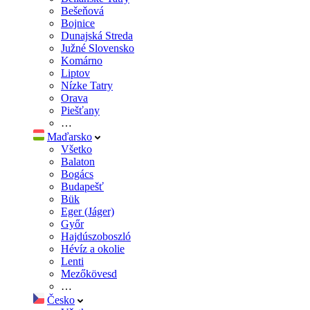
Bešeňová
Bojnice
Dunajská Streda
Južné Slovensko
Komárno
Liptov
Nízke Tatry
Orava
Piešťany
…
Maďarsko
Všetko
Balaton
Bogács
Budapešť
Bük
Eger (Jáger)
Győr
Hajdúszoboszló
Hévíz a okolie
Lenti
Mezőkövesd
…
Česko