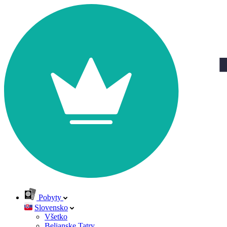
Pobyty
Slovensko
Všetko
Belianske Tatry