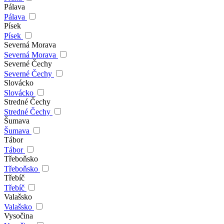
Pálava
Pálava
Písek
Písek
Severná Morava
Severná Morava
Severné Čechy
Severné Čechy
Slovácko
Slovácko
Stredné Čechy
Stredné Čechy
Šumava
Šumava
Tábor
Tábor
Třeboňsko
Třeboňsko
Třebíč
Třebíč
Valašsko
Valašsko
Vysočina