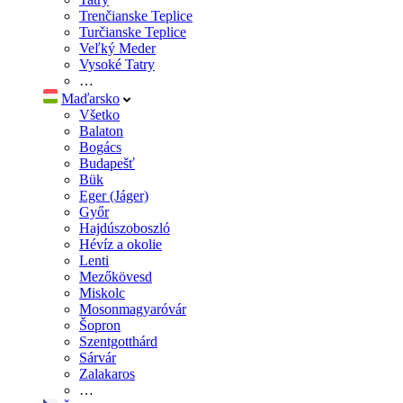
Trenčianske Teplice
Turčianske Teplice
Veľký Meder
Vysoké Tatry
…
Maďarsko
Všetko
Balaton
Bogács
Budapešť
Bük
Eger (Jáger)
Győr
Hajdúszoboszló
Hévíz a okolie
Lenti
Mezőkövesd
Miskolc
Mosonmagyaróvár
Šopron
Szentgotthárd
Sárvár
Zalakaros
…