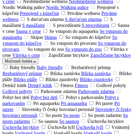
v cene
Neobmedzené wellness
Neobmedzené wellness
Nordic Walking palice
Nordic Walking palice
Prepojené s
kúpeľmi
Prepojené s kúpeľmi
Privátne wellness
Privátne
wellness
S dieťaťom zdarma
S dieťaťom zdarma
S
masážami
S masážami
S procedúrami
S procedúrami
Sauna
v cene
Sauna v cene
Se vstupom do aquaparku
Se vstupom do
aquaparku
Skipas
Skipas
So vstupom do kúpeľov
So
vstupom do kúpeľov
So vstupom do pivovaru
So vstupom do
pivovaru
So vstupom do zoo
So vstupom do zoo
Vírivka v
cene
Vírivka v cene
Zapožičanie bicyklov
Zapožičanie bicyklov
Možnosti hotela
Baby friendly
Baby friendly
Bezbariérový prístup
Bezbariérový prístup
Blízka zastávka
Blízka zastávka
Blízko
pláže
Blízko pláže
Blízko zjazdovky
Blízko zjazdovky
Detský kútik
Detský kútik
Fitness
Fitness
Golfové pobyty
Golfové pobyty
Parkovanie zdarma
Parkovanie zdarma
Pobyt bez detí
Pobyt bez detí
Pobyt s parkovaním
Pobyt s
parkovaním
Pri aquaparku
Pri aquaparku
Pri jazere
Pri
jazere
Slovensky či česky hovoriaci personál
Slovensky či česky
hovoriaci personál
So psom
So psom
So psom zadarmo
So
psom zadarmo
So saunou
So saunou
Úschovňa bicyklov
Úschovňa bicyklov
Úschovňa lyží
Úschovňa lyží
Vnútorný
bazén
Vnútorný bazén
Vonkajší bazén
Vonkajší bazén