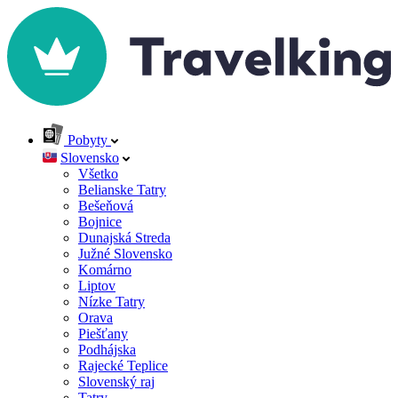
Pobyty
Slovensko
Všetko
Belianske Tatry
Bešeňová
Bojnice
Dunajská Streda
Južné Slovensko
Komárno
Liptov
Nízke Tatry
Orava
Piešťany
Podhájska
Rajecké Teplice
Slovenský raj
Tatry