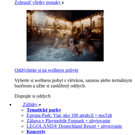
Zobraziť všetky ponuky
Oddýchnite si na wellness pobyte
Vyberte si wellness pobyt s vírivkou, saunou alebo termálnym
bazénom a užite si zaslúžený oddych.
Doprajte si oddych
Zážitky
Tematické parky
Europa-Park: Viac ako 100 atrakcií + nocľah
Zábava v Playmobile Funpark + ubytovanie
LEGOLAND® Deutschland Resort + ubytovanie
Koncerty