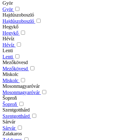
Györ
Györ
Hajdúszoboszló
Hajdúszoboszló
Hegykő
Hegykő
Hévíz
Hévíz
Lenti
Lenti
Mezőkövesd
Mezőkövesd
Miskolc
Miskolc
Mosonmagyaróvár
Mosonmagyaróvár
Šoproň
Šoproň
Szentgotthárd
Szentgotthárd
Sárvár
Sárvár
Zalakaros
Zalakaros