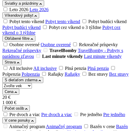
Sviatky a prázdniny
Leto 2026
Leto 2026
Víkendový pobyt
Pobyt tento víkend
Pobyt tento víkend
Pobyt budúci víkend
Pobyt budúci víkend
Pobyt cez víkend o 3 týždne
Pobyt cez
víkend o 3 týždne
Obľúbené filtre
Osobne overené
Osobne overené
Rekreačné príspevky
Rekreačné príspevky
TravelBomby
TravelBomby - Pobyty s
parádnou zľavou
Last minute víkendy
Last minute víkendy
Strava
All inclusive
All inclusive
Plná penzia
Plná penzia
Polpenzia
Polpenzia
Raňajky
Raňajky
Bez stravy
Bez stravy
S dieťaťom zdarma
Cena
20
€
1 000
€
Počet osôb
Pre dvoch a viac
Pre dvoch a viac
Pre jedného
Pre jedného
V cene ponuky
Animačný program
Animačný program
Bazén v cene
Bazén