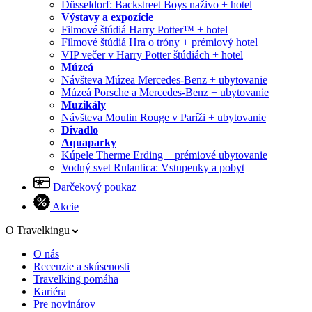
Düsseldorf: Backstreet Boys naživo + hotel
Výstavy a expozície
Filmové štúdiá Harry Potter™ + hotel
Filmové štúdiá Hra o tróny + prémiový hotel
VIP večer v Harry Potter štúdiách + hotel
Múzeá
Návšteva Múzea Mercedes-Benz + ubytovanie
Múzeá Porsche a Mercedes-Benz + ubytovanie
Muzikály
Návšteva Moulin Rouge v Paríži + ubytovanie
Divadlo
Aquaparky
Kúpele Therme Erding + prémiové ubytovanie
Vodný svet Rulantica: Vstupenky a pobyt
Darčekový poukaz
Akcie
O Travelkingu
O nás
Recenzie a skúsenosti
Travelking pomáha
Kariéra
Pre novinárov