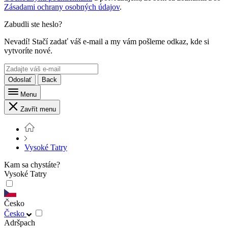
Zásadami ochrany osobných údajov
.
Zabudli ste heslo?
Nevadí! Stačí zadať váš e-mail a my vám pošleme odkaz, kde si
vytvoríte nové.
Odoslať
Back
Menu
Zavřít menu
Vysoké Tatry
Kam sa chystáte?
Vysoké Tatry
Česko
Česko
Adršpach