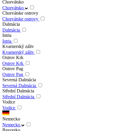
Chorvátsko
Chorvátsko
Chorvátske ostrovy
Chorvátske ostrovy
Dalmácia
Dalmácia
Istria
Istria
Kvarnerský záliv
Kvarnerský záliv
Ostrov Krk
Ostrov Krk
Ostrov Pag
Ostrov Pag
Severná Dalmácia
Severná Dalmácia
Střední Dalmácia
Střední Dalmácia
Vodice
Vodice
Nemecko
Nemecko
Bavorsko