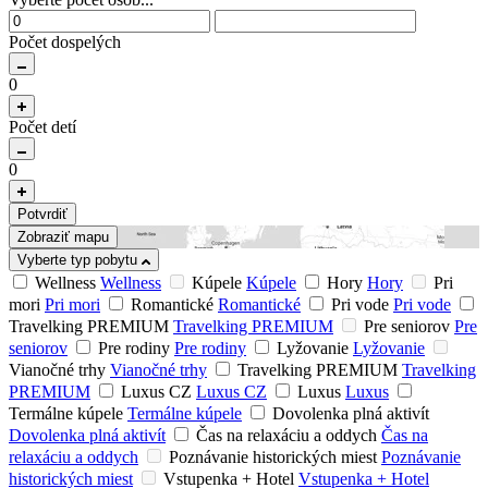
Počet dospelých
0
Počet detí
0
Potvrdiť
Zobraziť mapu
Vyberte typ pobytu
Wellness
Wellness
Kúpele
Kúpele
Hory
Hory
Pri
mori
Pri mori
Romantické
Romantické
Pri vode
Pri vode
Travelking PREMIUM
Travelking PREMIUM
Pre seniorov
Pre
seniorov
Pre rodiny
Pre rodiny
Lyžovanie
Lyžovanie
Vianočné trhy
Vianočné trhy
Travelking PREMIUM
Travelking
PREMIUM
Luxus CZ
Luxus CZ
Luxus
Luxus
Termálne kúpele
Termálne kúpele
Dovolenka plná aktivít
Dovolenka plná aktivít
Čas na relaxáciu a oddych
Čas na
relaxáciu a oddych
Poznávanie historických miest
Poznávanie
historických miest
Vstupenka + Hotel
Vstupenka + Hotel