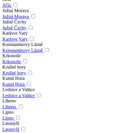
Jičín
Južná Morava
Južná Morava
Južné Čechy
Južné Čechy
Karlove Vary
Karlove Vary
Konstantinovy Lázně
Konstantinovy Lázně
Krkonoše
Krkonoše
Krušné hory
Krušné hory
Kutná Hora
Kutná Hora
Lednice a Valtice
Lednice a Valtice
Liberec
Liberec
Lipno
Lipno
Litomyšl
Litomyšl