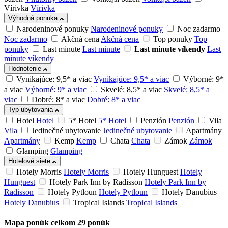
Vírivka
Vírivka
Výhodná ponuka
Narodeninové ponuky
Narodeninové ponuky
Noc zadarmo
Noc zadarmo
Akčná cena
Akčná cena
Top ponuky
Top
ponuky
Last minute
Last minute
Last minute víkendy
Last
minute víkendy
Hodnotenie
Vynikajúce: 9,5* a viac
Vynikajúce: 9,5* a viac
Výborné: 9*
a viac
Výborné: 9* a viac
Skvelé: 8,5* a viac
Skvelé: 8,5* a
viac
Dobré: 8* a viac
Dobré: 8* a viac
Typ ubytovania
Hotel
Hotel
5* Hotel
5* Hotel
Penzión
Penzión
Vila
Vila
Jedinečné ubytovanie
Jedinečné ubytovanie
Apartmány
Apartmány
Kemp
Kemp
Chata
Chata
Zámok
Zámok
Glamping
Glamping
Hotelové siete
Hotely Morris
Hotely Morris
Hotely Hunguest
Hotely
Hunguest
Hotely Park Inn by Radisson
Hotely Park Inn by
Radisson
Hotely Pytloun
Hotely Pytloun
Hotely Danubius
Hotely Danubius
Tropical Islands
Tropical Islands
Mapa ponúk
celkom
29
ponúk