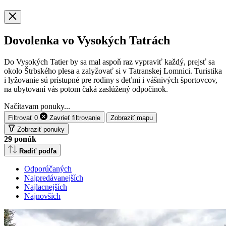
Dovolenka vo Vysokých Tatrách
Do Vysokých Tatier by sa mal aspoň raz vypraviť každý, prejsť sa
okolo Štrbského plesa a zalyžovať si v Tatranskej Lomnici. Turistika
i lyžovanie sú prístupné pre rodiny s deťmi i vášnivých športovcov,
na ubytovaní vás potom čaká zaslúžený odpočinok.
Načítavam ponuky...
Filtrovať
0
Zavrieť
filtrovanie
Zobraziť mapu
Zobraziť ponuky
29
ponúk
Radiť podľa
Odporúčaných
Najpredávanejších
Najlacnejších
Najnovších