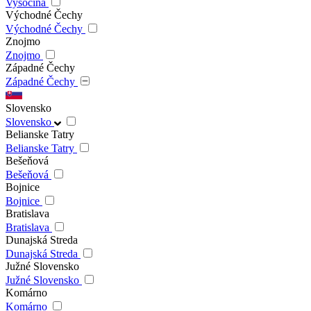
Vysočina
Východné Čechy
Východné Čechy
Znojmo
Znojmo
Západné Čechy
Západné Čechy
Slovensko
Slovensko
Belianske Tatry
Belianske Tatry
Bešeňová
Bešeňová
Bojnice
Bojnice
Bratislava
Bratislava
Dunajská Streda
Dunajská Streda
Južné Slovensko
Južné Slovensko
Komárno
Komárno