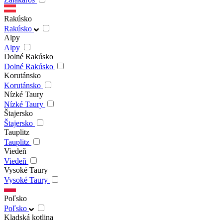
Rakúsko
Rakúsko
Alpy
Alpy
Dolné Rakúsko
Dolné Rakúsko
Korutánsko
Korutánsko
Nízké Taury
Nízké Taury
Štajersko
Štajersko
Tauplitz
Tauplitz
Viedeň
Viedeň
Vysoké Taury
Vysoké Taury
Poľsko
Poľsko
Kladská kotlina