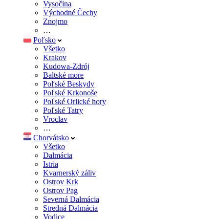
Vysočina
Východné Čechy
Znojmo
…
Poľsko
Všetko
Krakov
Kudowa-Zdrój
Baltské more
Poľské Beskydy
Poľské Krkonoše
Poľské Orlické hory
Poľské Tatry
Vroclav
…
Chorvátsko
Všetko
Dalmácia
Istria
Kvarnerský záliv
Ostrov Krk
Ostrov Pag
Severná Dalmácia
Stredná Dalmácia
Vodice