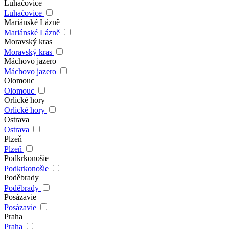
Luhačovice
Luhačovice
Mariánské Lázně
Mariánské Lázně
Moravský kras
Moravský kras
Máchovo jazero
Máchovo jazero
Olomouc
Olomouc
Orlické hory
Orlické hory
Ostrava
Ostrava
Plzeň
Plzeň
Podkrkonošie
Podkrkonošie
Poděbrady
Poděbrady
Posázavie
Posázavie
Praha
Praha