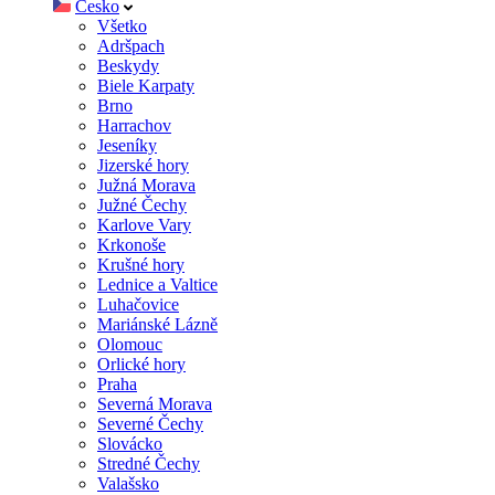
Česko
Všetko
Adršpach
Beskydy
Biele Karpaty
Brno
Harrachov
Jeseníky
Jizerské hory
Južná Morava
Južné Čechy
Karlove Vary
Krkonoše
Krušné hory
Lednice a Valtice
Luhačovice
Mariánské Lázně
Olomouc
Orlické hory
Praha
Severná Morava
Severné Čechy
Slovácko
Stredné Čechy
Valašsko