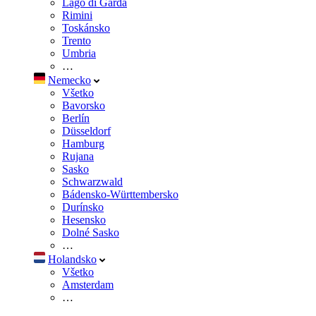
Lago di Garda
Rimini
Toskánsko
Trento
Umbria
…
Nemecko
Všetko
Bavorsko
Berlín
Düsseldorf
Hamburg
Rujana
Sasko
Schwarzwald
Bádensko-Württembersko
Durínsko
Hesensko
Dolné Sasko
…
Holandsko
Všetko
Amsterdam
…