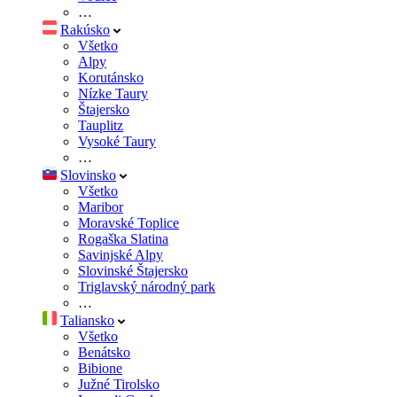
…
Rakúsko
Všetko
Alpy
Korutánsko
Nízke Taury
Štajersko
Tauplitz
Vysoké Taury
…
Slovinsko
Všetko
Maribor
Moravské Toplice
Rogaška Slatina
Savinjské Alpy
Slovinské Štajersko
Triglavský národný park
…
Taliansko
Všetko
Benátsko
Bibione
Južné Tirolsko