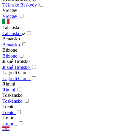
Těšínske Beskydy
Vroclav
Vroclav
Taliansko
Taliansko
Benátsko
Benátsko
Bibione
Bibione
Južné Tirolsko
Južné Tirolsko
Lago di Garda
Lago di Garda
Rimini
Rimini
Toskánsko
Toskánsko
Trento
Trento
Umbria
Umbria