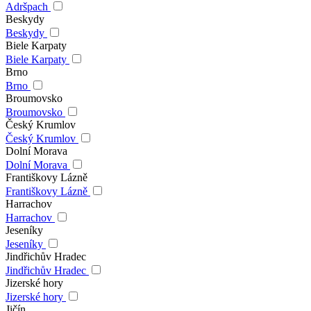
Adršpach
Beskydy
Beskydy
Biele Karpaty
Biele Karpaty
Brno
Brno
Broumovsko
Broumovsko
Český Krumlov
Český Krumlov
Dolní Morava
Dolní Morava
Františkovy Lázně
Františkovy Lázně
Harrachov
Harrachov
Jeseníky
Jeseníky
Jindřichův Hradec
Jindřichův Hradec
Jizerské hory
Jizerské hory
Jičín