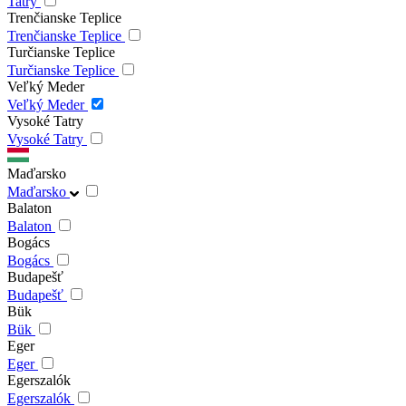
Tatry
Trenčianske Teplice
Trenčianske Teplice
Turčianske Teplice
Turčianske Teplice
Veľký Meder
Veľký Meder
Vysoké Tatry
Vysoké Tatry
Maďarsko
Maďarsko
Balaton
Balaton
Bogács
Bogács
Budapešť
Budapešť
Bük
Bük
Eger
Eger
Egerszalók
Egerszalók