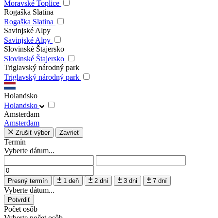
Moravské Toplice
Rogaška Slatina
Rogaška Slatina
Savinjské Alpy
Savinjské Alpy
Slovinské Štajersko
Slovinské Štajersko
Triglavský národný park
Triglavský národný park
Holandsko
Holandsko
Amsterdam
Amsterdam
Zrušiť výber
Zavrieť
Termín
Vyberte dátum...
Presný termín
1 deň
2 dni
3 dni
7 dní
Vyberte dátum...
Potvrdiť
Počet osôb
Vyberte počet osôb...