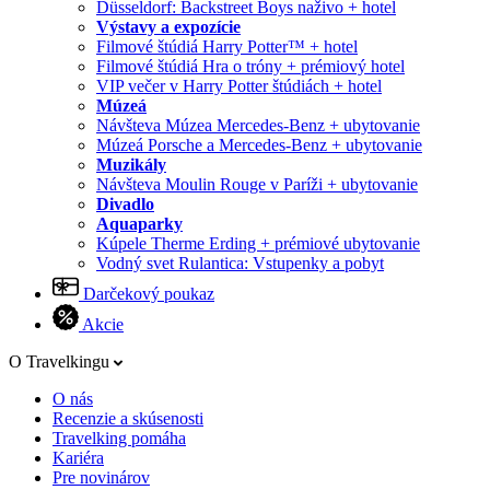
Düsseldorf: Backstreet Boys naživo + hotel
Výstavy a expozície
Filmové štúdiá Harry Potter™ + hotel
Filmové štúdiá Hra o tróny + prémiový hotel
VIP večer v Harry Potter štúdiách + hotel
Múzeá
Návšteva Múzea Mercedes-Benz + ubytovanie
Múzeá Porsche a Mercedes-Benz + ubytovanie
Muzikály
Návšteva Moulin Rouge v Paríži + ubytovanie
Divadlo
Aquaparky
Kúpele Therme Erding + prémiové ubytovanie
Vodný svet Rulantica: Vstupenky a pobyt
Darčekový poukaz
Akcie
O Travelkingu
O nás
Recenzie a skúsenosti
Travelking pomáha
Kariéra
Pre novinárov