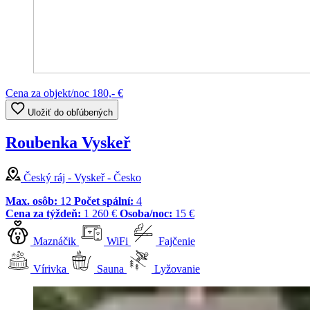
Cena za objekt/noc
180,- €
Uložiť do obľúbených
Roubenka Vyskeř
Český ráj - Vyskeř - Česko
Max. osôb:
12
Počet spální:
4
Cena za týždeň:
1 260 €
Osoba/noc:
15 €
Maznáčik
WiFi
Fajčenie
Vírivka
Sauna
Lyžovanie