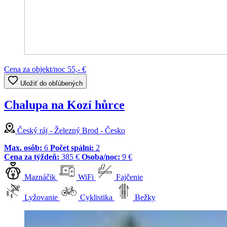
Cena za objekt/noc
55,- €
Uložiť do obľúbených
Chalupa na Kozí hůrce
Český ráj - Železný Brod - Česko
Max. osôb:
6
Počet spální:
2
Cena za týždeň:
385 €
Osoba/noc:
9 €
Maznáčik
WiFi
Fajčenie
Lyžovanie
Cyklistika
Bežky