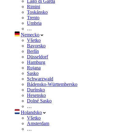
Lago di Garda
Rimini
Toskánsko
Trento
Umbria
…
Nemecko
Všetko
Bavorsko
Berlín
Düsseldorf
Hamburg
Rujana
Sasko
Schwarzwald
Bádensko-Württembersko
Durínsko
Hesensko
Dolné Sasko
…
Holandsko
Všetko
Amsterdam
…