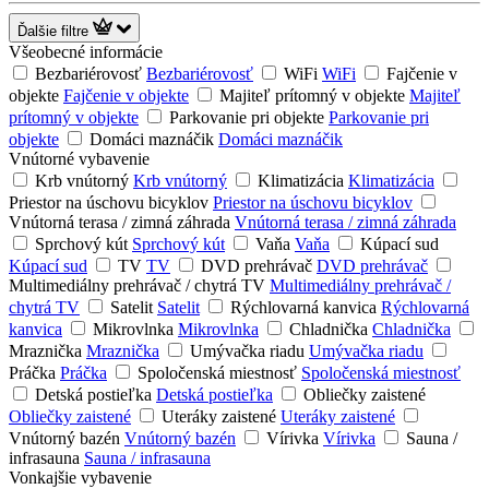
Ďalšie filtre
Všeobecné informácie
Bezbariérovosť
Bezbariérovosť
WiFi
WiFi
Fajčenie v
objekte
Fajčenie v objekte
Majiteľ prítomný v objekte
Majiteľ
prítomný v objekte
Parkovanie pri objekte
Parkovanie pri
objekte
Domáci maznáčik
Domáci maznáčik
Vnútorné vybavenie
Krb vnútorný
Krb vnútorný
Klimatizácia
Klimatizácia
Priestor na úschovu bicyklov
Priestor na úschovu bicyklov
Vnútorná terasa / zimná záhrada
Vnútorná terasa / zimná záhrada
Sprchový kút
Sprchový kút
Vaňa
Vaňa
Kúpací sud
Kúpací sud
TV
TV
DVD prehrávač
DVD prehrávač
Multimediálny prehrávač / chytrá TV
Multimediálny prehrávač /
chytrá TV
Satelit
Satelit
Rýchlovarná kanvica
Rýchlovarná
kanvica
Mikrovlnka
Mikrovlnka
Chladnička
Chladnička
Mraznička
Mraznička
Umývačka riadu
Umývačka riadu
Práčka
Práčka
Spoločenská miestnosť
Spoločenská miestnosť
Detská postieľka
Detská postieľka
Obliečky zaistené
Obliečky zaistené
Uteráky zaistené
Uteráky zaistené
Vnútorný bazén
Vnútorný bazén
Vírivka
Vírivka
Sauna /
infrasauna
Sauna / infrasauna
Vonkajšie vybavenie