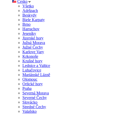
Česko
Všetko
Adršpach
Beskydy
Biele Karpaty
Brno
Harrachov
Jeseníky
Jizerské hory
Južná Morava
Južné Čechy
Karlove Vary
Krkonoše
Krušné hory
Lednice a Valtice
Luhačovice
Mariánské Lázně
Olomouc
Orlické hory
Praha
Severná Morava
Severné Čechy
Slovácko
Stredné Čechy
Valašsko