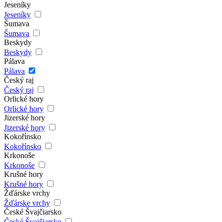
Jeseníky
Jeseníky
Šumava
Šumava
Beskydy
Beskydy
Pálava
Pálava
Český raj
Český raj
Orlické hory
Orlické hory
Jizerské hory
Jizerské hory
Kokořínsko
Kokořínsko
Krkonoše
Krkonoše
Krušné hory
Krušné hory
Žďárske vrchy
Žďárske vrchy
České Švajčiarsko
České Švajčiarsko