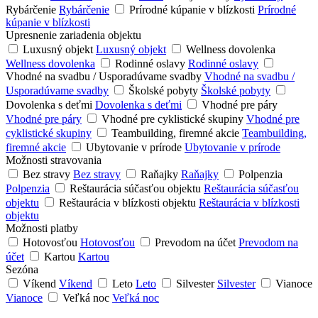
Rybárčenie
Rybárčenie
Prírodné kúpanie v blízkosti
Prírodné
kúpanie v blízkosti
Upresnenie zariadenia objektu
Luxusný objekt
Luxusný objekt
Wellness dovolenka
Wellness dovolenka
Rodinné oslavy
Rodinné oslavy
Vhodné na svadbu / Usporadúvame svadby
Vhodné na svadbu /
Usporadúvame svadby
Školské pobyty
Školské pobyty
Dovolenka s deťmi
Dovolenka s deťmi
Vhodné pre páry
Vhodné pre páry
Vhodné pre cyklistické skupiny
Vhodné pre
cyklistické skupiny
Teambuilding, firemné akcie
Teambuilding,
firemné akcie
Ubytovanie v prírode
Ubytovanie v prírode
Možnosti stravovania
Bez stravy
Bez stravy
Raňajky
Raňajky
Polpenzia
Polpenzia
Reštaurácia súčasťou objektu
Reštaurácia súčasťou
objektu
Reštaurácia v blízkosti objektu
Reštaurácia v blízkosti
objektu
Možnosti platby
Hotovosťou
Hotovosťou
Prevodom na účet
Prevodom na
účet
Kartou
Kartou
Sezóna
Víkend
Víkend
Leto
Leto
Silvester
Silvester
Vianoce
Vianoce
Veľká noc
Veľká noc