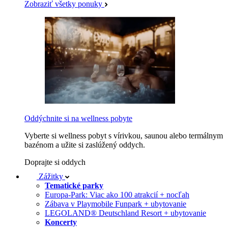
Zobraziť všetky ponuky
Oddýchnite si na wellness pobyte
Vyberte si wellness pobyt s vírivkou, saunou alebo termálnym
bazénom a užite si zaslúžený oddych.
Doprajte si oddych
Zážitky
Tematické parky
Europa-Park: Viac ako 100 atrakcií + nocľah
Zábava v Playmobile Funpark + ubytovanie
LEGOLAND® Deutschland Resort + ubytovanie
Koncerty