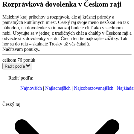
Rozprávková dovolenka v Českom raji
Malebný kraj príbehov a rozprávok, ale aj krásnej prírody a
pamätných kultúrnych miest. Český raj svoje meno nezískal len tak
náhodou, na dovolenke sa tu naozaj budete cítiť ako v siedmom
nebi. Ubytujte sa v jednej z tradičných chát a chalúp v Českom raji a
odvezte si z dovolenky v srdci Čiech len tie najkrajšie zážitky. Tak
hor sa do raja – skalnaté Trosky už vás čakajú.
Načítavam ponuky...
celkom
76
ponúk
Radiť podľa
Radiť podľa:
Najnovších
Najlacnejších
Najzobrazovanejších
Najžiada
Český raj