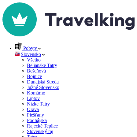
Pobyty
Slovensko
Všetko
Belianske Tatry
Bešeňová
Bojnice
Dunajská Streda
Južné Slovensko
Komárno
Liptov
Nízke Tatry
Orava
Piešťany
Podhájska
Rajecké Teplice
Slovenský raj
Tatry