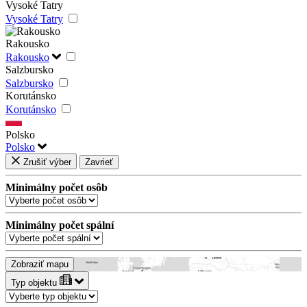
Vysoké Tatry
Vysoké Tatry
Rakousko
Rakousko
Salzbursko
Salzbursko
Korutánsko
Korutánsko
Polsko
Polsko
Zrušiť výber
Zavrieť
Minimálny počet osôb
Minimálny počet spální
Zobraziť mapu
Typ objektu