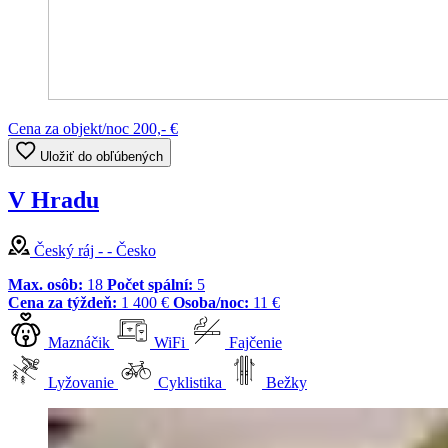
Cena za objekt/noc
200,- €
Uložiť do obľúbených
V Hradu
Český ráj - - Česko
Max. osôb:
18
Počet spální:
5
Cena za týždeň:
1 400 €
Osoba/noc:
11 €
Maznáčik
WiFi
Fajčenie
Lyžovanie
Cyklistika
Bežky