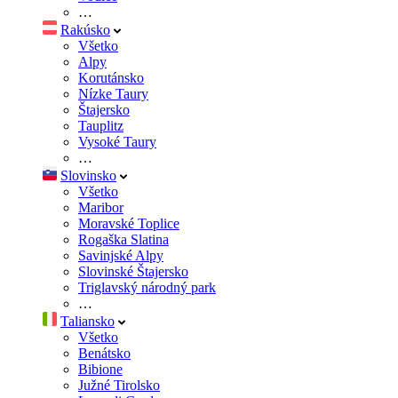
…
Rakúsko
Všetko
Alpy
Korutánsko
Nízke Taury
Štajersko
Tauplitz
Vysoké Taury
…
Slovinsko
Všetko
Maribor
Moravské Toplice
Rogaška Slatina
Savinjské Alpy
Slovinské Štajersko
Triglavský národný park
…
Taliansko
Všetko
Benátsko
Bibione
Južné Tirolsko