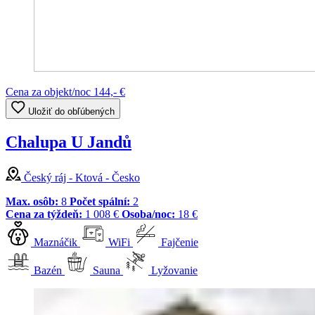
Cena za objekt/noc
144,- €
Uložiť do obľúbených
Chalupa U Jandů
Český ráj - Ktová - Česko
Max. osôb:
8
Počet spální:
2
Cena za týždeň:
1 008 €
Osoba/noc:
18 €
Maznáčik
WiFi
Fajčenie
Bazén
Sauna
Lyžovanie