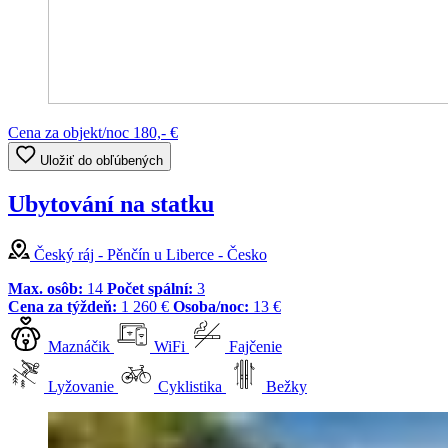
Cena za objekt/noc
180,- €
Uložiť do obľúbených
Ubytování na statku
Český ráj - Pěnčín u Liberce - Česko
Max. osôb:
14
Počet spální:
3
Cena za týždeň:
1 260 €
Osoba/noc:
13 €
Maznáčik
WiFi
Fajčenie
Lyžovanie
Cyklistika
Bežky