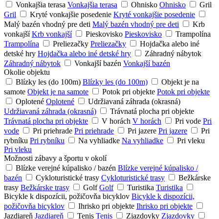
Vonkajšia terasa
Vonkajšia terasa
Ohnisko
Ohnisko
Gril
Gril
Kryté vonkajšie posedenie
Kryté vonkajšie posedenie
Malý bazén vhodný pre deti
Malý bazén vhodný pre deti
Krb
vonkajší
Krb vonkajší
Pieskovisko
Pieskovisko
Trampolína
Trampolína
Preliezačky
Preliezačky
Hojdačka alebo iné
detské hry
Hojdačka alebo iné detské hry
Záhradný nábytok
Záhradný nábytok
Vonkajší bazén
Vonkajší bazén
Okolie objektu
Blízky les (do 100m)
Blízky les (do 100m)
Objekt je na
samote
Objekt je na samote
Potok pri objekte
Potok pri objekte
Oplotené
Oplotené
Udržiavaná záhrada (okrasná)
Udržiavaná záhrada (okrasná)
Trávnatá plocha pri objekte
Trávnatá plocha pri objekte
V horách
V horách
Pri vode
Pri
vode
Pri priehrade
Pri priehrade
Pri jazere
Pri jazere
Pri
rybníku
Pri rybníku
Na vyhliadke
Na vyhliadke
Pri vleku
Pri vleku
Možnosti zábavy a športu v okolí
Blízke verejné kúpalisko / bazén
Blízke verejné kúpalisko /
bazén
Cykloturistické trasy
Cykloturistické trasy
Bežkárske
trasy
Bežkárske trasy
Golf
Golf
Turistika
Turistika
Bicykle k dispozícii, požičovňa bicyklov
Bicykle k dispozícii,
požičovňa bicyklov
Ihrisko pri objekte
Ihrisko pri objekte
Jazdiareň
Jazdiareň
Tenis
Tenis
Zjazdovky
Zjazdovky