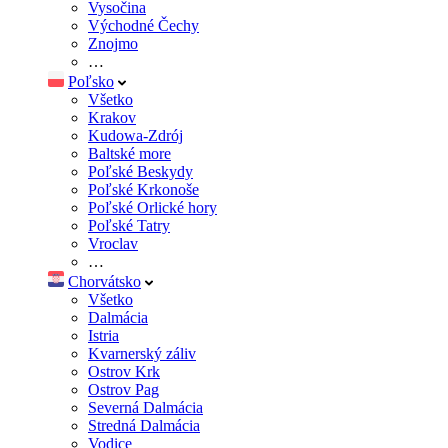
Vysočina
Východné Čechy
Znojmo
…
Poľsko
Všetko
Krakov
Kudowa-Zdrój
Baltské more
Poľské Beskydy
Poľské Krkonoše
Poľské Orlické hory
Poľské Tatry
Vroclav
…
Chorvátsko
Všetko
Dalmácia
Istria
Kvarnerský záliv
Ostrov Krk
Ostrov Pag
Severná Dalmácia
Stredná Dalmácia
Vodice