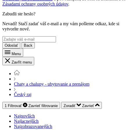
Zásadami ochrany osobných údajov
.
Zabudli ste heslo?
Nevadí! Stačí zadať váš e-mail a my vám pošleme odkaz, kde si
vytvoríte nové.
Odoslať
Back
Menu
Zavřít menu
Chaty a chalupy - ubytovanie a prenájom
Český raj
1
Filtrovať
Zavrieť
filtrovanie
Zoradiť
Zavrieť
Najnovších
Najlacnejších
Najzobrazovanejších