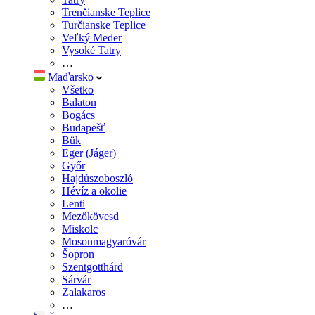
Trenčianske Teplice
Turčianske Teplice
Veľký Meder
Vysoké Tatry
…
Maďarsko
Všetko
Balaton
Bogács
Budapešť
Bük
Eger (Jáger)
Győr
Hajdúszoboszló
Hévíz a okolie
Lenti
Mezőkövesd
Miskolc
Mosonmagyaróvár
Šopron
Szentgotthárd
Sárvár
Zalakaros
…