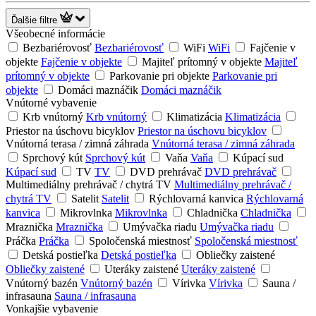
Ďalšie filtre
Všeobecné informácie
Bezbariérovosť
Bezbariérovosť
WiFi
WiFi
Fajčenie v
objekte
Fajčenie v objekte
Majiteľ prítomný v objekte
Majiteľ
prítomný v objekte
Parkovanie pri objekte
Parkovanie pri
objekte
Domáci maznáčik
Domáci maznáčik
Vnútorné vybavenie
Krb vnútorný
Krb vnútorný
Klimatizácia
Klimatizácia
Priestor na úschovu bicyklov
Priestor na úschovu bicyklov
Vnútorná terasa / zimná záhrada
Vnútorná terasa / zimná záhrada
Sprchový kút
Sprchový kút
Vaňa
Vaňa
Kúpací sud
Kúpací sud
TV
TV
DVD prehrávač
DVD prehrávač
Multimediálny prehrávač / chytrá TV
Multimediálny prehrávač /
chytrá TV
Satelit
Satelit
Rýchlovarná kanvica
Rýchlovarná
kanvica
Mikrovlnka
Mikrovlnka
Chladnička
Chladnička
Mraznička
Mraznička
Umývačka riadu
Umývačka riadu
Práčka
Práčka
Spoločenská miestnosť
Spoločenská miestnosť
Detská postieľka
Detská postieľka
Obliečky zaistené
Obliečky zaistené
Uteráky zaistené
Uteráky zaistené
Vnútorný bazén
Vnútorný bazén
Vírivka
Vírivka
Sauna /
infrasauna
Sauna / infrasauna
Vonkajšie vybavenie