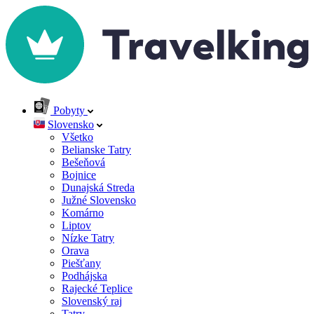
Pobyty
Slovensko
Všetko
Belianske Tatry
Bešeňová
Bojnice
Dunajská Streda
Južné Slovensko
Komárno
Liptov
Nízke Tatry
Orava
Piešťany
Podhájska
Rajecké Teplice
Slovenský raj
Tatry