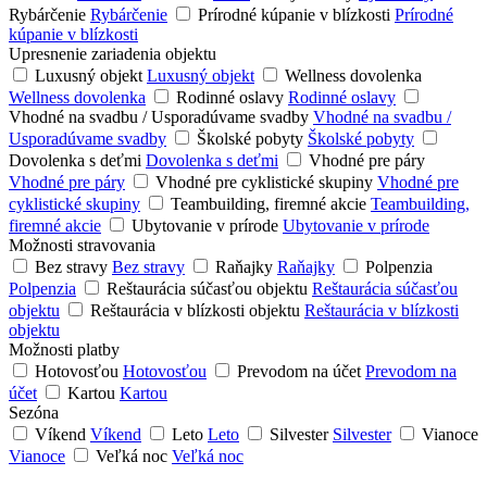
Rybárčenie
Rybárčenie
Prírodné kúpanie v blízkosti
Prírodné
kúpanie v blízkosti
Upresnenie zariadenia objektu
Luxusný objekt
Luxusný objekt
Wellness dovolenka
Wellness dovolenka
Rodinné oslavy
Rodinné oslavy
Vhodné na svadbu / Usporadúvame svadby
Vhodné na svadbu /
Usporadúvame svadby
Školské pobyty
Školské pobyty
Dovolenka s deťmi
Dovolenka s deťmi
Vhodné pre páry
Vhodné pre páry
Vhodné pre cyklistické skupiny
Vhodné pre
cyklistické skupiny
Teambuilding, firemné akcie
Teambuilding,
firemné akcie
Ubytovanie v prírode
Ubytovanie v prírode
Možnosti stravovania
Bez stravy
Bez stravy
Raňajky
Raňajky
Polpenzia
Polpenzia
Reštaurácia súčasťou objektu
Reštaurácia súčasťou
objektu
Reštaurácia v blízkosti objektu
Reštaurácia v blízkosti
objektu
Možnosti platby
Hotovosťou
Hotovosťou
Prevodom na účet
Prevodom na
účet
Kartou
Kartou
Sezóna
Víkend
Víkend
Leto
Leto
Silvester
Silvester
Vianoce
Vianoce
Veľká noc
Veľká noc