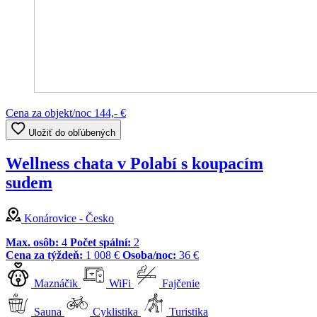
Cena za objekt/noc
144,- €
Uložiť do obľúbených
Wellness chata v Polabí s koupacím
sudem
Konárovice - Česko
Max. osôb:
4
Počet spální:
2
Cena za týždeň:
1 008 €
Osoba/noc:
36 €
Maznáčik
WiFi
Fajčenie
Sauna
Cyklistika
Turistika