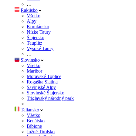
…
Rakúsko
Všetko
Alpy
Korutánsko
Nízke Taury
Štajersko
Tauplitz
Vysoké Taury
…
Slovinsko
Všetko
Maribor
Moravské Toplice
Rogaška Slatina
Savinjské Alpy
Slovinské Štajersko
Triglavský národný park
…
Taliansko
Všetko
Benátsko
Bibione
Južné Tirolsko