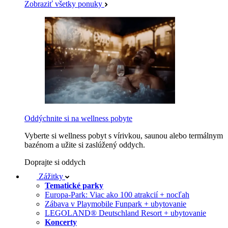
Zobraziť všetky ponuky
Oddýchnite si na wellness pobyte
Vyberte si wellness pobyt s vírivkou, saunou alebo termálnym
bazénom a užite si zaslúžený oddych.
Doprajte si oddych
Zážitky
Tematické parky
Europa-Park: Viac ako 100 atrakcií + nocľah
Zábava v Playmobile Funpark + ubytovanie
LEGOLAND® Deutschland Resort + ubytovanie
Koncerty