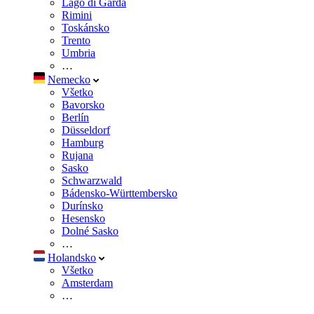
Lago di Garda
Rimini
Toskánsko
Trento
Umbria
…
Nemecko
Všetko
Bavorsko
Berlín
Düsseldorf
Hamburg
Rujana
Sasko
Schwarzwald
Bádensko-Württembersko
Durínsko
Hesensko
Dolné Sasko
…
Holandsko
Všetko
Amsterdam
…