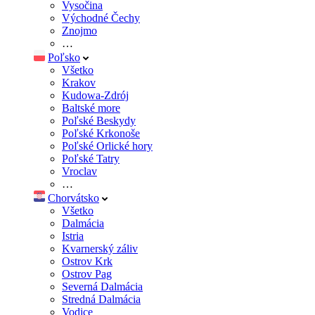
Vysočina
Východné Čechy
Znojmo
…
Poľsko
Všetko
Krakov
Kudowa-Zdrój
Baltské more
Poľské Beskydy
Poľské Krkonoše
Poľské Orlické hory
Poľské Tatry
Vroclav
…
Chorvátsko
Všetko
Dalmácia
Istria
Kvarnerský záliv
Ostrov Krk
Ostrov Pag
Severná Dalmácia
Stredná Dalmácia
Vodice