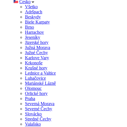
Česko
Všetko
Adršpach
Beskydy
Biele Karpaty
Brno
Harrachov
Jeseníky
Jizerské hory
Južná Morava
Južné Čechy
Karlove Vary
Krkonoše
Krušné hory
Lednice a Valtice
Luhačovice
Mariánské Lázně
Olomouc
Orlické hory
Praha
Severná Morava
Severné Čechy
Slovácko
Stredné Čechy
Valašsko