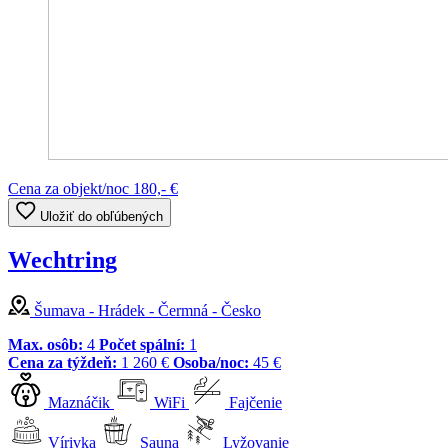
Cena za objekt/noc
180,- €
Uložiť do obľúbených
Wechtring
Šumava - Hrádek - Čermná - Česko
Max. osôb:
4
Počet spální:
1
Cena za týždeň:
1 260 €
Osoba/noc:
45 €
Maznáčik
WiFi
Fajčenie
Vírivka
Sauna
Lyžovanie