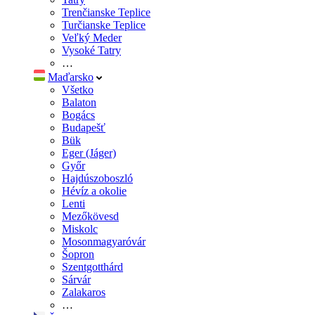
Trenčianske Teplice
Turčianske Teplice
Veľký Meder
Vysoké Tatry
…
Maďarsko
Všetko
Balaton
Bogács
Budapešť
Bük
Eger (Jáger)
Győr
Hajdúszoboszló
Hévíz a okolie
Lenti
Mezőkövesd
Miskolc
Mosonmagyaróvár
Šopron
Szentgotthárd
Sárvár
Zalakaros
…