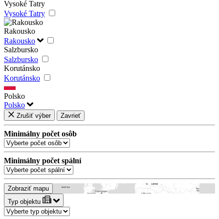
Vysoké Tatry
Vysoké Tatry
Rakousko
Rakousko
Salzbursko
Salzbursko
Korutánsko
Korutánsko
Polsko
Polsko
Zrušiť výber
Zavrieť
Minimálny počet osôb
Minimálny počet spální
Zobraziť mapu
Typ objektu