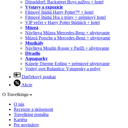
Düsseldorf: Backstreet Boys naživo + hotel
Výstavy a expozície
Filmové štúdiá Harry Potter™ + hotel
Filmové štúdiá Hra o tróny + prémiový hotel
VIP večer v Harry Potter štúdiách + hotel
Múzeá
Návšteva Múzea Mercedes-Benz + ubytovanie
Múzeá Porsche a Mercedes-Benz + ubytovanie
Muzikály
Návšteva Moulin Rouge v Paríži + ubytovanie
Divadlo
Aquaparky
Kúpele Therme Erding + prémiové ubytovanie
Vodný svet Rulantica: Vstupenky a pobyt
Darčekový poukaz
Akcie
O Travelkingu
O nás
Recenzie a skúsenosti
Travelking pomáha
Kariéra
Pre novinárov