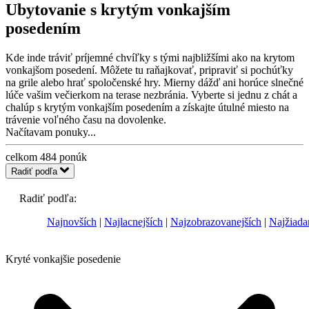
Ubytovanie s krytým vonkajším
posedením
Kde inde tráviť príjemné chvíľky s tými najbližšími ako na krytom
vonkajšom posedení. Môžete tu raňajkovať, pripraviť si pochúťky
na grile alebo hrať spoločenské hry. Mierny dážď ani horúce slnečné
lúče vašim večierkom na terase nezbránia. Vyberte si jednu z chát a
chalúp s krytým vonkajším posedením a získajte útulné miesto na
trávenie voľného času na dovolenke.
Načítavam ponuky...
celkom
484
ponúk
Radiť podľa
Radiť podľa:
Najnovších
Najlacnejších
Najzobrazovanejších
Najžiada
Kryté vonkajšie posedenie