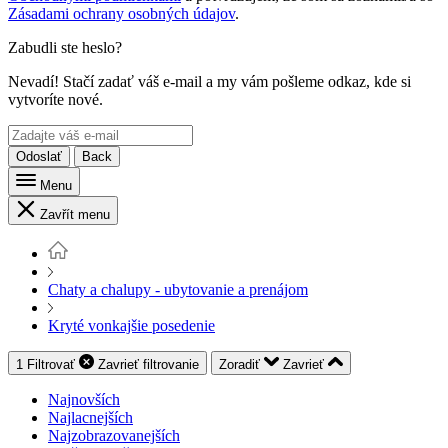
Zásadami ochrany osobných údajov
.
Zabudli ste heslo?
Nevadí! Stačí zadať váš e-mail a my vám pošleme odkaz, kde si
vytvoríte nové.
Odoslať
Back
Menu
Zavřít menu
Chaty a chalupy - ubytovanie a prenájom
Kryté vonkajšie posedenie
1
Filtrovať
Zavrieť
filtrovanie
Zoradiť
Zavrieť
Najnovších
Najlacnejších
Najzobrazovanejších