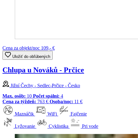
Cena za objekt/noc
109,- €
Uložiť do obľúbených
Chlupa u Nováků - Prčice
Jižní Čechy - Sedlec-Prčice - Česko
Max. osôb:
10
Počet spální:
4
Cena za týždeň:
763 €
Osoba/noc:
11 €
Maznáčik
WiFi
Fajčenie
Lyžovanie
Cyklistika
Pri vode