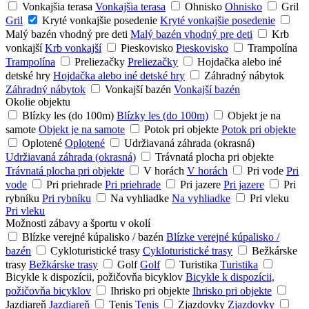
Vonkajšia terasa
Vonkajšia terasa
Ohnisko
Ohnisko
Gril
Gril
Kryté vonkajšie posedenie
Kryté vonkajšie posedenie
Malý bazén vhodný pre deti
Malý bazén vhodný pre deti
Krb
vonkajší
Krb vonkajší
Pieskovisko
Pieskovisko
Trampolína
Trampolína
Preliezačky
Preliezačky
Hojdačka alebo iné
detské hry
Hojdačka alebo iné detské hry
Záhradný nábytok
Záhradný nábytok
Vonkajší bazén
Vonkajší bazén
Okolie objektu
Blízky les (do 100m)
Blízky les (do 100m)
Objekt je na
samote
Objekt je na samote
Potok pri objekte
Potok pri objekte
Oplotené
Oplotené
Udržiavaná záhrada (okrasná)
Udržiavaná záhrada (okrasná)
Trávnatá plocha pri objekte
Trávnatá plocha pri objekte
V horách
V horách
Pri vode
Pri
vode
Pri priehrade
Pri priehrade
Pri jazere
Pri jazere
Pri
rybníku
Pri rybníku
Na vyhliadke
Na vyhliadke
Pri vleku
Pri vleku
Možnosti zábavy a športu v okolí
Blízke verejné kúpalisko / bazén
Blízke verejné kúpalisko /
bazén
Cykloturistické trasy
Cykloturistické trasy
Bežkárske
trasy
Bežkárske trasy
Golf
Golf
Turistika
Turistika
Bicykle k dispozícii, požičovňa bicyklov
Bicykle k dispozícii,
požičovňa bicyklov
Ihrisko pri objekte
Ihrisko pri objekte
Jazdiareň
Jazdiareň
Tenis
Tenis
Zjazdovky
Zjazdovky