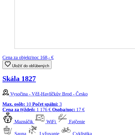
Cena za objekt/noc
168,- €
Uložiť do obľúbených
Skála 1827
Vysočina - Věž-Havlíčkův Brod - Česko
Max. osôb:
10
Počet spální:
3
Cena za týždeň:
1 176 €
Osoba/noc:
17 €
Maznáčik
WiFi
Fajčenie
Sauna
Lyžovanie
Cyklistika