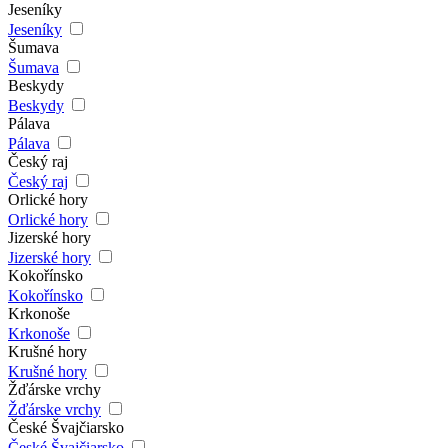
Jeseníky
Jeseníky
Šumava
Šumava
Beskydy
Beskydy
Pálava
Pálava
Český raj
Český raj
Orlické hory
Orlické hory
Jizerské hory
Jizerské hory
Kokořínsko
Kokořínsko
Krkonoše
Krkonoše
Krušné hory
Krušné hory
Žďárske vrchy
Žďárske vrchy
České Švajčiarsko
České Švajčiarsko