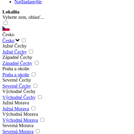
Najžiadanejšie
Lokalita
Vyberte zem, oblasť...
Česko
Česko
Južné Čechy
Južné Čechy
Západné Čechy
Západné Čechy
Praha a okolie
Praha a okolie
Severné Čechy
Severné Čechy
Východné Čechy
Východné Čechy
Južná Morava
Južná Morava
Východná Morava
Východná Morava
Severná Morava
Severná Morava