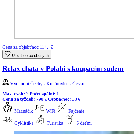
Cena za objekt/noc
114,- €
Uložiť do obľúbených
Relax chata v Polabí s koupacím sudem
Východní Čechy - Konárovice - Česko
Max. osôb:
3
Počet spální:
1
Cena za týždeň:
798 €
Osoba/noc:
38 €
Maznáčik
WiFi
Fajčenie
Cyklistika
Turistika
S deťmi