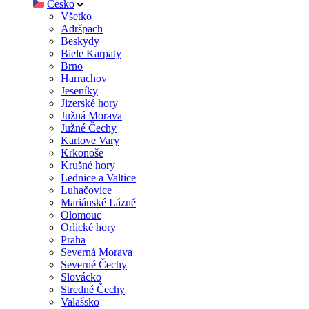
Česko
Všetko
Adršpach
Beskydy
Biele Karpaty
Brno
Harrachov
Jeseníky
Jizerské hory
Južná Morava
Južné Čechy
Karlove Vary
Krkonoše
Krušné hory
Lednice a Valtice
Luhačovice
Mariánské Lázně
Olomouc
Orlické hory
Praha
Severná Morava
Severné Čechy
Slovácko
Stredné Čechy
Valašsko