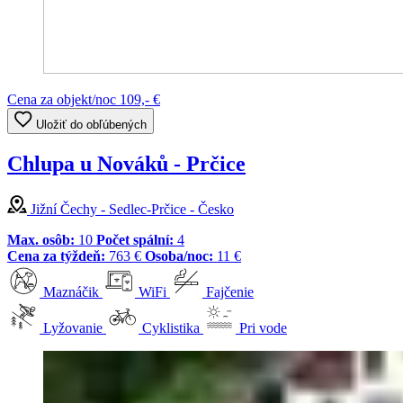
Cena za objekt/noc
109,- €
Uložiť do obľúbených
Chlupa u Nováků - Prčice
Jižní Čechy - Sedlec-Prčice - Česko
Max. osôb:
10
Počet spální:
4
Cena za týždeň:
763 €
Osoba/noc:
11 €
Maznáčik
WiFi
Fajčenie
Lyžovanie
Cyklistika
Pri vode