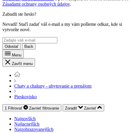
Zásadami ochrany osobných údajov
.
Zabudli ste heslo?
Nevadí! Stačí zadať váš e-mail a my vám pošleme odkaz, kde si
vytvoríte nové.
Odoslať
Back
Menu
Zavřít menu
Chaty a chalupy - ubytovanie a prenájom
Pieskovisko
1
Filtrovať
Zavrieť
filtrovanie
Zoradiť
Zavrieť
Najnovších
Najlacnejších
Najzobrazovanejších