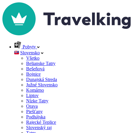
Pobyty
Slovensko
Všetko
Belianske Tatry
Bešeňová
Bojnice
Dunajská Streda
Južné Slovensko
Komárno
Liptov
Nízke Tatry
Orava
Piešťany
Podhájska
Rajecké Teplice
Slovenský raj
Tatry