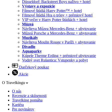
Düsseldorf: Backstreet Boys naživo + hotel
Výstavy a expozície
Filmové štúdiá Harry Potter™ + hotel
Filmové štúdiá Hra o tróny + prémiový hotel
VIP večer v Harry Potter štúdiách + hotel
Múzeá
Návšteva Múzea Mercedes-Benz + ubytovanie
Múzeá Porsche a Mercedes-Benz + ubytovanie
Muzikály
Návšteva Moulin Rouge v Paríži + ubytovanie
Divadlo
Aquaparky
Kúpele Therme Erding + prémiové ubytovanie
Vodný svet Rulantica: Vstupenky a pobyt
Darčekový poukaz
Akcie
O Travelkingu
O nás
Recenzie a skúsenosti
Travelking pomáha
Kariéra
Pre novinárov