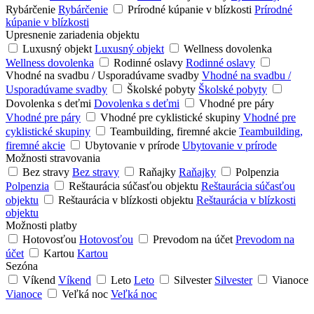
Rybárčenie
Rybárčenie
Prírodné kúpanie v blízkosti
Prírodné
kúpanie v blízkosti
Upresnenie zariadenia objektu
Luxusný objekt
Luxusný objekt
Wellness dovolenka
Wellness dovolenka
Rodinné oslavy
Rodinné oslavy
Vhodné na svadbu / Usporadúvame svadby
Vhodné na svadbu /
Usporadúvame svadby
Školské pobyty
Školské pobyty
Dovolenka s deťmi
Dovolenka s deťmi
Vhodné pre páry
Vhodné pre páry
Vhodné pre cyklistické skupiny
Vhodné pre
cyklistické skupiny
Teambuilding, firemné akcie
Teambuilding,
firemné akcie
Ubytovanie v prírode
Ubytovanie v prírode
Možnosti stravovania
Bez stravy
Bez stravy
Raňajky
Raňajky
Polpenzia
Polpenzia
Reštaurácia súčasťou objektu
Reštaurácia súčasťou
objektu
Reštaurácia v blízkosti objektu
Reštaurácia v blízkosti
objektu
Možnosti platby
Hotovosťou
Hotovosťou
Prevodom na účet
Prevodom na
účet
Kartou
Kartou
Sezóna
Víkend
Víkend
Leto
Leto
Silvester
Silvester
Vianoce
Vianoce
Veľká noc
Veľká noc