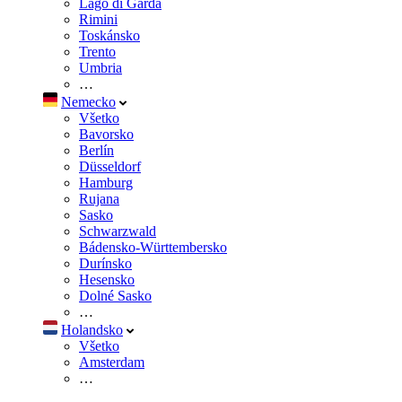
Lago di Garda
Rimini
Toskánsko
Trento
Umbria
…
Nemecko
Všetko
Bavorsko
Berlín
Düsseldorf
Hamburg
Rujana
Sasko
Schwarzwald
Bádensko-Württembersko
Durínsko
Hesensko
Dolné Sasko
…
Holandsko
Všetko
Amsterdam
…