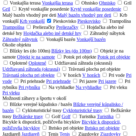
Vonkajšia terasa
Vonkajšia terasa
Ohnisko
Ohnisko
Gril
Gril
Kryté vonkajšie posedenie
Kryté vonkajšie posedenie
Malý bazén vhodný pre deti
Malý bazén vhodný pre deti
Krb
vonkajší
Krb vonkajší
Pieskovisko
Pieskovisko
Trampolína
Trampolína
Preliezačky
Preliezačky
Hojdačka alebo iné
detské hry
Hojdačka alebo iné detské hry
Záhradný nábytok
Záhradný nábytok
Vonkajší bazén
Vonkajší bazén
Okolie objektu
Blízky les (do 100m)
Blízky les (do 100m)
Objekt je na
samote
Objekt je na samote
Potok pri objekte
Potok pri objekte
Oplotené
Oplotené
Udržiavaná záhrada (okrasná)
Udržiavaná záhrada (okrasná)
Trávnatá plocha pri objekte
Trávnatá plocha pri objekte
V horách
V horách
Pri vode
Pri
vode
Pri priehrade
Pri priehrade
Pri jazere
Pri jazere
Pri
rybníku
Pri rybníku
Na vyhliadke
Na vyhliadke
Pri vleku
Pri vleku
Možnosti zábavy a športu v okolí
Blízke verejné kúpalisko / bazén
Blízke verejné kúpalisko /
bazén
Cykloturistické trasy
Cykloturistické trasy
Bežkárske
trasy
Bežkárske trasy
Golf
Golf
Turistika
Turistika
Bicykle k dispozícii, požičovňa bicyklov
Bicykle k dispozícii,
požičovňa bicyklov
Ihrisko pri objekte
Ihrisko pri objekte
Jazdiareň
Jazdiareň
Tenis
Tenis
Zjazdovky
Zjazdovky