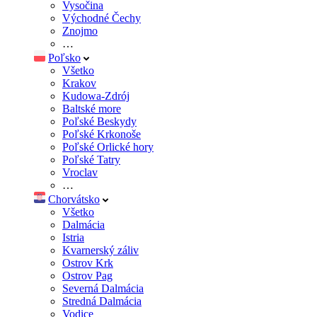
Vysočina
Východné Čechy
Znojmo
…
Poľsko
Všetko
Krakov
Kudowa-Zdrój
Baltské more
Poľské Beskydy
Poľské Krkonoše
Poľské Orlické hory
Poľské Tatry
Vroclav
…
Chorvátsko
Všetko
Dalmácia
Istria
Kvarnerský záliv
Ostrov Krk
Ostrov Pag
Severná Dalmácia
Stredná Dalmácia
Vodice