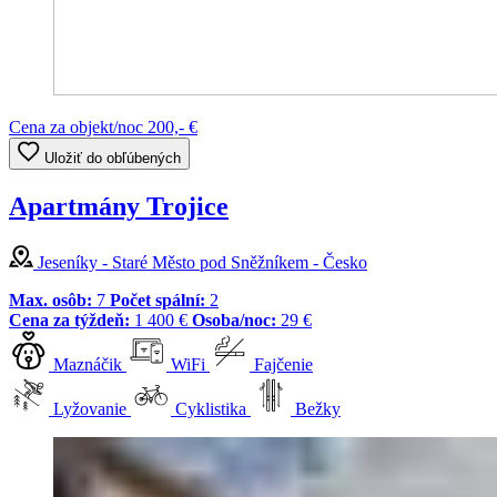
Cena za objekt/noc
200,- €
Uložiť do obľúbených
Apartmány Trojice
Jeseníky - Staré Město pod Sněžníkem - Česko
Max. osôb:
7
Počet spální:
2
Cena za týždeň:
1 400 €
Osoba/noc:
29 €
Maznáčik
WiFi
Fajčenie
Lyžovanie
Cyklistika
Bežky