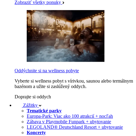
Zobraziť všetky ponuky
Oddýchnite si na wellness pobyte
Vyberte si wellness pobyt s vírivkou, saunou alebo termálnym
bazénom a užite si zaslúžený oddych.
Doprajte si oddych
Zážitky
Tematické parky
Europa-Park: Viac ako 100 atrakcií + nocľah
Zábava v Playmobile Funpark + ubytovanie
LEGOLAND® Deutschland Resort + ubytovanie
Koncerty