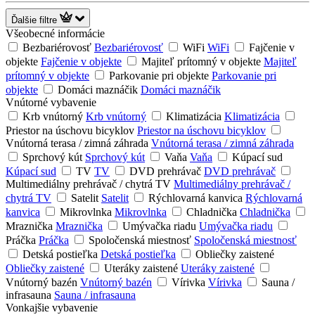
Ďalšie filtre
Všeobecné informácie
Bezbariérovosť
Bezbariérovosť
WiFi
WiFi
Fajčenie v
objekte
Fajčenie v objekte
Majiteľ prítomný v objekte
Majiteľ
prítomný v objekte
Parkovanie pri objekte
Parkovanie pri
objekte
Domáci maznáčik
Domáci maznáčik
Vnútorné vybavenie
Krb vnútorný
Krb vnútorný
Klimatizácia
Klimatizácia
Priestor na úschovu bicyklov
Priestor na úschovu bicyklov
Vnútorná terasa / zimná záhrada
Vnútorná terasa / zimná záhrada
Sprchový kút
Sprchový kút
Vaňa
Vaňa
Kúpací sud
Kúpací sud
TV
TV
DVD prehrávač
DVD prehrávač
Multimediálny prehrávač / chytrá TV
Multimediálny prehrávač /
chytrá TV
Satelit
Satelit
Rýchlovarná kanvica
Rýchlovarná
kanvica
Mikrovlnka
Mikrovlnka
Chladnička
Chladnička
Mraznička
Mraznička
Umývačka riadu
Umývačka riadu
Práčka
Práčka
Spoločenská miestnosť
Spoločenská miestnosť
Detská postieľka
Detská postieľka
Obliečky zaistené
Obliečky zaistené
Uteráky zaistené
Uteráky zaistené
Vnútorný bazén
Vnútorný bazén
Vírivka
Vírivka
Sauna /
infrasauna
Sauna / infrasauna
Vonkajšie vybavenie