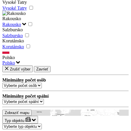
Vysoké Tatry
Vysoké Tatry
Rakousko
Rakousko
Salzbursko
Salzbursko
Korutánsko
Korutánsko
Polsko
Polsko
Zrušiť výber
Zavrieť
Minimálny počet osôb
Minimálny počet spální
Zobraziť mapu
Typ objektu