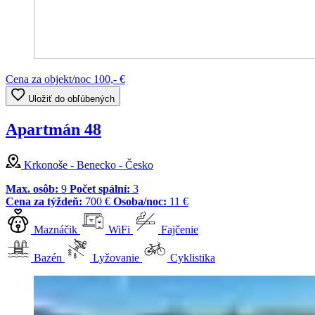
Cena za objekt/noc
100,- €
Uložiť do obľúbených
Apartmán 48
Krkonoše - Benecko - Česko
Max. osôb:
9
Počet spální:
3
Cena za týždeň:
700 €
Osoba/noc:
11 €
Maznáčik
WiFi
Fajčenie
Bazén
Lyžovanie
Cyklistika