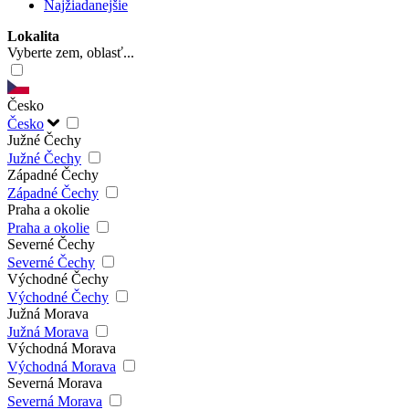
Najžiadanejšie
Lokalita
Vyberte zem, oblasť...
Česko
Česko
Južné Čechy
Južné Čechy
Západné Čechy
Západné Čechy
Praha a okolie
Praha a okolie
Severné Čechy
Severné Čechy
Východné Čechy
Východné Čechy
Južná Morava
Južná Morava
Východná Morava
Východná Morava
Severná Morava
Severná Morava