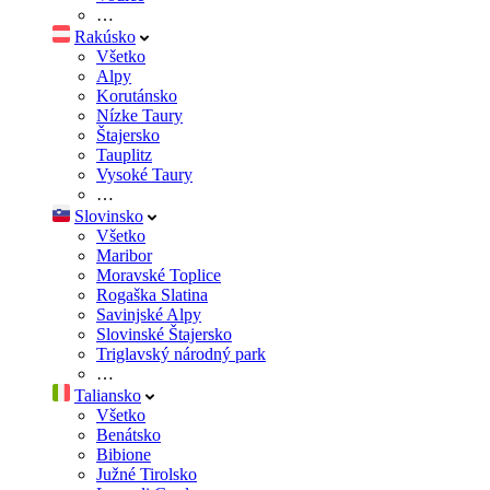
…
Rakúsko
Všetko
Alpy
Korutánsko
Nízke Taury
Štajersko
Tauplitz
Vysoké Taury
…
Slovinsko
Všetko
Maribor
Moravské Toplice
Rogaška Slatina
Savinjské Alpy
Slovinské Štajersko
Triglavský národný park
…
Taliansko
Všetko
Benátsko
Bibione
Južné Tirolsko