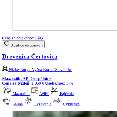
Cena za objekt/noc
150,- €
Uložiť do obľúbených
Drevenica Čertovica
Nízké Tatry - Vyšná Boca - Slovensko
Max. osôb:
9
Počet spální:
3
Cena za týždeň:
1 050 €
Osoba/noc:
17 €
Maznáčik
WiFi
Fajčenie
Sauna
Lyžovanie
Cyklistika