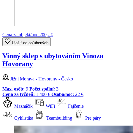
Cena za objekt/noc
200,- €
Uložiť do obľúbených
Vinný sklep s ubytováním Vinoza
Hovorany
Jižní Morava - Hovorany - Česko
Max. osôb:
9
Počet spální:
3
Cena za týždeň:
1 400 €
Osoba/noc:
22 €
Maznáčik
WiFi
Fajčenie
Cyklistika
Teambuilding
Pre páry