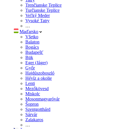
Trenčianske Teplice
Turčianske Teplice
Veľký Meder
Vysoké Tatry
…
Maďarsko
Všetko
Balaton
Bogács
Budapešť
Bük
Eger (Jáger)
Győr
Hajdúszoboszló
Hévíz a okolie
Lenti
Mezőkövesd
Miskolc
Mosonmagyaróvár
Šopron
Szentgotthárd
Sárvár
Zalakaros
…