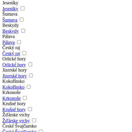
Jeseníky
Jeseníky
Šumava
Šumava
Beskydy
Beskydy
Pálava
Pálava
Český raj
Český raj
Orlické hory
Orlické hory
Jizerské hory
Jizerské hory
Kokořínsko
Kokořínsko
Krkonoše
Krkonoše
Krušné hory
Krušné hory
Žďárske vrchy
Žďárske vrchy
České Švajčiarsko
České Švajčiarsko