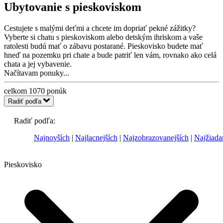
Ubytovanie s pieskoviskom
Cestujete s malými deťmi a chcete im dopriať pekné zážitky?
Vyberte si chatu s pieskoviskom alebo detským ihriskom a vaše
ratolesti budú mať o zábavu postarané. Pieskovisko budete mať
hneď na pozemku pri chate a bude patriť len vám, rovnako ako celá
chata a jej vybavenie.
Načítavam ponuky...
celkom
1070
ponúk
Radiť podľa
Radiť podľa:
Najnovších
Najlacnejších
Najzobrazovanejších
Najžiada
Pieskovisko