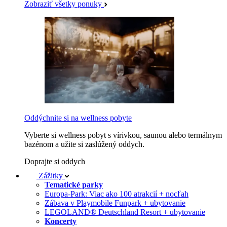
Zobraziť všetky ponuky
Oddýchnite si na wellness pobyte
Vyberte si wellness pobyt s vírivkou, saunou alebo termálnym
bazénom a užite si zaslúžený oddych.
Doprajte si oddych
Zážitky
Tematické parky
Europa-Park: Viac ako 100 atrakcií + nocľah
Zábava v Playmobile Funpark + ubytovanie
LEGOLAND® Deutschland Resort + ubytovanie
Koncerty