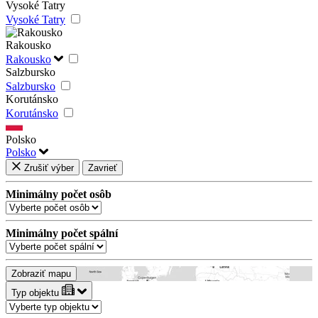
Vysoké Tatry
Vysoké Tatry
Rakousko
Rakousko
Salzbursko
Salzbursko
Korutánsko
Korutánsko
Polsko
Polsko
Zrušiť výber
Zavrieť
Minimálny počet osôb
Minimálny počet spální
Zobraziť mapu
Typ objektu