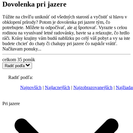
Dovolenka pri jazere
Túžite na chvíľu uniknúť od všedných starostí a vyčistiť si hlavu v
obklopení prírody? Potom je dovolenka pri jazere tým, čo
potrebujete. Môžete tu odpočívať, ale aj športovať. Vyrazte s celou
rodinou na vysnívané letné radovánky, bavte sa a relaxujte, čo hrdlo
ráči. Krásy krajiny vám budú nablízku po celý váš pobyt a vy sa iste
budete chcieť do chaty či chalupy pri jazere čo najskôr vrátiť.
Načítavam ponuky...
celkom
35
ponúk
Radiť podľa
Radiť podľa:
Najnovších
Najlacnejších
Najzobrazovanejších
Najžiada
Pri jazere