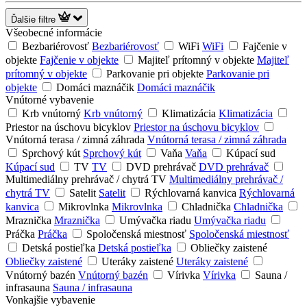
Ďalšie filtre
Všeobecné informácie
Bezbariérovosť
Bezbariérovosť
WiFi
WiFi
Fajčenie v
objekte
Fajčenie v objekte
Majiteľ prítomný v objekte
Majiteľ
prítomný v objekte
Parkovanie pri objekte
Parkovanie pri
objekte
Domáci maznáčik
Domáci maznáčik
Vnútorné vybavenie
Krb vnútorný
Krb vnútorný
Klimatizácia
Klimatizácia
Priestor na úschovu bicyklov
Priestor na úschovu bicyklov
Vnútorná terasa / zimná záhrada
Vnútorná terasa / zimná záhrada
Sprchový kút
Sprchový kút
Vaňa
Vaňa
Kúpací sud
Kúpací sud
TV
TV
DVD prehrávač
DVD prehrávač
Multimediálny prehrávač / chytrá TV
Multimediálny prehrávač /
chytrá TV
Satelit
Satelit
Rýchlovarná kanvica
Rýchlovarná
kanvica
Mikrovlnka
Mikrovlnka
Chladnička
Chladnička
Mraznička
Mraznička
Umývačka riadu
Umývačka riadu
Práčka
Práčka
Spoločenská miestnosť
Spoločenská miestnosť
Detská postieľka
Detská postieľka
Obliečky zaistené
Obliečky zaistené
Uteráky zaistené
Uteráky zaistené
Vnútorný bazén
Vnútorný bazén
Vírivka
Vírivka
Sauna /
infrasauna
Sauna / infrasauna
Vonkajšie vybavenie