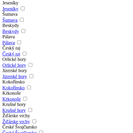
Jeseníky
Jeseníky
Šumava
Šumava
Beskydy
Beskydy
Pálava
Pálava
Český raj
Český raj
Orlické hory
Orlické hory
Jizerské hory
Jizerské hory
Kokořínsko
Kokořínsko
Krkonoše
Krkonoše
Krušné hory
Krušné hory
Žďárske vrchy
Žďárske vrchy
České Švajčiarsko
České Švajčiarsko