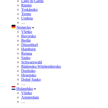
Lago di Garda
Rimini
Toskánsko
Trento
Umbria
…
Nemecko
Všetko
Bavorsko
Berlín
Düsseldorf
Hamburg
Rujana
Sasko
Schwarzwald
Bádensko-Württembersko
Durínsko
Hesensko
Dolné Sasko
…
Holandsko
Všetko
Amsterdam
…