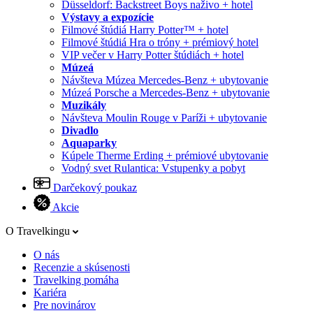
Düsseldorf: Backstreet Boys naživo + hotel
Výstavy a expozície
Filmové štúdiá Harry Potter™ + hotel
Filmové štúdiá Hra o tróny + prémiový hotel
VIP večer v Harry Potter štúdiách + hotel
Múzeá
Návšteva Múzea Mercedes-Benz + ubytovanie
Múzeá Porsche a Mercedes-Benz + ubytovanie
Muzikály
Návšteva Moulin Rouge v Paríži + ubytovanie
Divadlo
Aquaparky
Kúpele Therme Erding + prémiové ubytovanie
Vodný svet Rulantica: Vstupenky a pobyt
Darčekový poukaz
Akcie
O Travelkingu
O nás
Recenzie a skúsenosti
Travelking pomáha
Kariéra
Pre novinárov