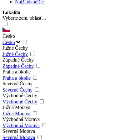
Najžiadanejšie
Lokalita
Vyberte zem, oblasť...
Česko
Česko
Južné Čechy
Južné Čechy
Západné Čechy
Západné Čechy
Praha a okolie
Praha a okolie
Severné Čechy
Severné Čechy
Východné Čechy
Východné Čechy
Južná Morava
Južná Morava
Východná Morava
Východná Morava
Severná Morava
Severná Morava