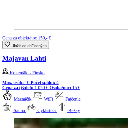
Cena za objekt/noc
150,- €
Uložiť do obľúbených
Majavan Lahti
Kokemäki - Fínsko
Max. osôb:
10
Počet spální:
4
Cena za týždeň:
1 050 €
Osoba/noc:
15 €
Maznáčik
WiFi
Fajčenie
Sauna
Cyklistika
Bežky