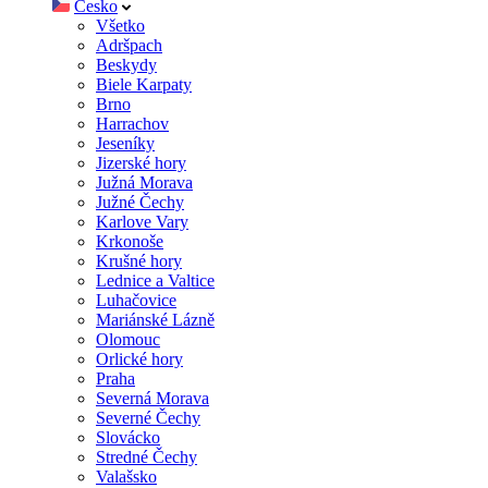
Česko
Všetko
Adršpach
Beskydy
Biele Karpaty
Brno
Harrachov
Jeseníky
Jizerské hory
Južná Morava
Južné Čechy
Karlove Vary
Krkonoše
Krušné hory
Lednice a Valtice
Luhačovice
Mariánské Lázně
Olomouc
Orlické hory
Praha
Severná Morava
Severné Čechy
Slovácko
Stredné Čechy
Valašsko