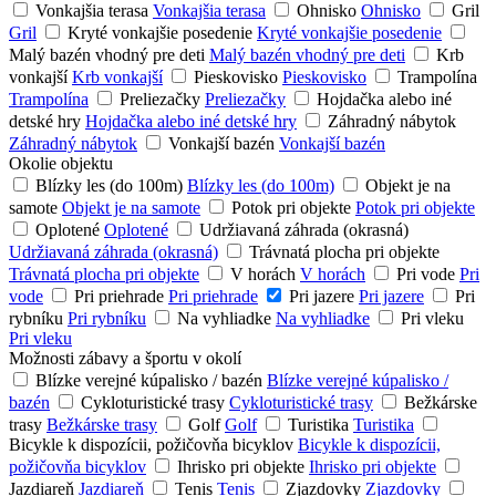
Vonkajšia terasa
Vonkajšia terasa
Ohnisko
Ohnisko
Gril
Gril
Kryté vonkajšie posedenie
Kryté vonkajšie posedenie
Malý bazén vhodný pre deti
Malý bazén vhodný pre deti
Krb
vonkajší
Krb vonkajší
Pieskovisko
Pieskovisko
Trampolína
Trampolína
Preliezačky
Preliezačky
Hojdačka alebo iné
detské hry
Hojdačka alebo iné detské hry
Záhradný nábytok
Záhradný nábytok
Vonkajší bazén
Vonkajší bazén
Okolie objektu
Blízky les (do 100m)
Blízky les (do 100m)
Objekt je na
samote
Objekt je na samote
Potok pri objekte
Potok pri objekte
Oplotené
Oplotené
Udržiavaná záhrada (okrasná)
Udržiavaná záhrada (okrasná)
Trávnatá plocha pri objekte
Trávnatá plocha pri objekte
V horách
V horách
Pri vode
Pri
vode
Pri priehrade
Pri priehrade
Pri jazere
Pri jazere
Pri
rybníku
Pri rybníku
Na vyhliadke
Na vyhliadke
Pri vleku
Pri vleku
Možnosti zábavy a športu v okolí
Blízke verejné kúpalisko / bazén
Blízke verejné kúpalisko /
bazén
Cykloturistické trasy
Cykloturistické trasy
Bežkárske
trasy
Bežkárske trasy
Golf
Golf
Turistika
Turistika
Bicykle k dispozícii, požičovňa bicyklov
Bicykle k dispozícii,
požičovňa bicyklov
Ihrisko pri objekte
Ihrisko pri objekte
Jazdiareň
Jazdiareň
Tenis
Tenis
Zjazdovky
Zjazdovky