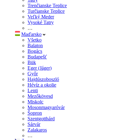
Trenčianske Teplice
Turčianske Teplice
Veľký Meder
Vysoké Tatry
…
Maďarsko
Všetko
Balaton
Bogács
Budapešť
Bük
Eger (Jáger)
Győr
Hajdúszoboszló
Hévíz a okolie
Lenti
Mezőkövesd
Miskolc
Mosonmagyaróvár
Šopron
Szentgotthárd
Sárvár
Zalakaros
…