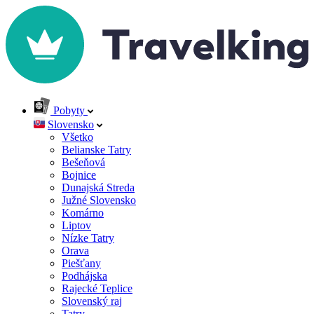
Pobyty
Slovensko
Všetko
Belianske Tatry
Bešeňová
Bojnice
Dunajská Streda
Južné Slovensko
Komárno
Liptov
Nízke Tatry
Orava
Piešťany
Podhájska
Rajecké Teplice
Slovenský raj
Tatry