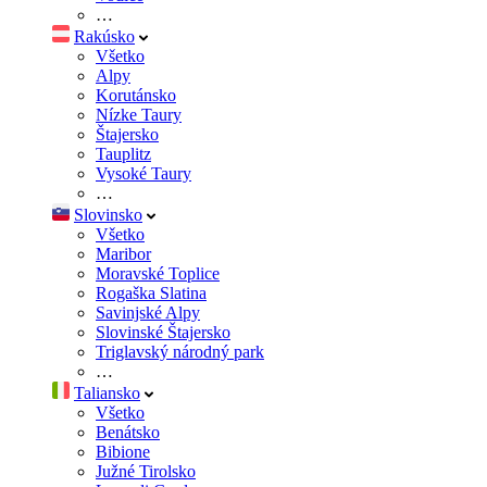
…
Rakúsko
Všetko
Alpy
Korutánsko
Nízke Taury
Štajersko
Tauplitz
Vysoké Taury
…
Slovinsko
Všetko
Maribor
Moravské Toplice
Rogaška Slatina
Savinjské Alpy
Slovinské Štajersko
Triglavský národný park
…
Taliansko
Všetko
Benátsko
Bibione
Južné Tirolsko