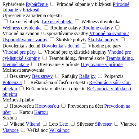
Rybárčenie
Rybárčenie
Prírodné kúpanie v blízkosti
Prírodné
kúpanie v blízkosti
Upresnenie zariadenia objektu
Luxusný objekt
Luxusný objekt
Wellness dovolenka
Wellness dovolenka
Rodinné oslavy
Rodinné oslavy
Vhodné na svadbu / Usporadúvame svadby
Vhodné na svadbu /
Usporadúvame svadby
Školské pobyty
Školské pobyty
Dovolenka s deťmi
Dovolenka s deťmi
Vhodné pre páry
Vhodné pre páry
Vhodné pre cyklistické skupiny
Vhodné pre
cyklistické skupiny
Teambuilding, firemné akcie
Teambuilding,
firemné akcie
Ubytovanie v prírode
Ubytovanie v prírode
Možnosti stravovania
Bez stravy
Bez stravy
Raňajky
Raňajky
Polpenzia
Polpenzia
Reštaurácia súčasťou objektu
Reštaurácia súčasťou
objektu
Reštaurácia v blízkosti objektu
Reštaurácia v blízkosti
objektu
Možnosti platby
Hotovosťou
Hotovosťou
Prevodom na účet
Prevodom na
účet
Kartou
Kartou
Sezóna
Víkend
Víkend
Leto
Leto
Silvester
Silvester
Vianoce
Vianoce
Veľká noc
Veľká noc