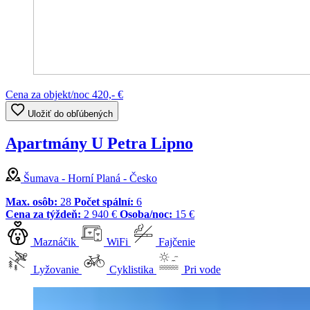
Cena za objekt/noc
420,- €
Uložiť do obľúbených
Apartmány U Petra Lipno
Šumava - Horní Planá - Česko
Max. osôb:
28
Počet spální:
6
Cena za týždeň:
2 940 €
Osoba/noc:
15 €
Maznáčik
WiFi
Fajčenie
Lyžovanie
Cyklistika
Pri vode