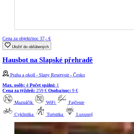
Cena za objekt/noc
37,- €
Uložiť do obľúbených
Hausbot na Slapské přehradě
Praha a okolí - Slapy Reservoir - Česko
Max. osôb:
4
Počet spální:
1
Cena za týždeň:
259 €
Osoba/noc:
9 €
Maznáčik
WiFi
Fajčenie
Cyklistika
Turistika
Luxusný