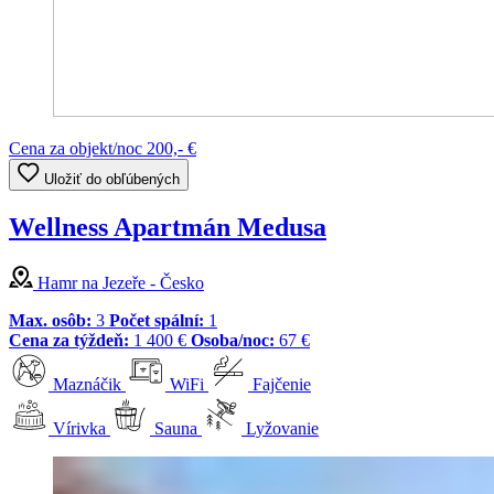
Cena za objekt/noc
200,- €
Uložiť do obľúbených
Wellness Apartmán Medusa
Hamr na Jezeře - Česko
Max. osôb:
3
Počet spální:
1
Cena za týždeň:
1 400 €
Osoba/noc:
67 €
Maznáčik
WiFi
Fajčenie
Vírivka
Sauna
Lyžovanie