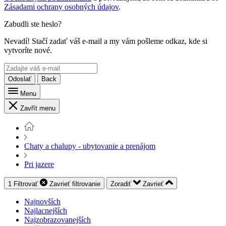
Zásadami ochrany osobných údajov
.
Zabudli ste heslo?
Nevadí! Stačí zadať váš e-mail a my vám pošleme odkaz, kde si
vytvoríte nové.
Odoslať
Back
Menu
Zavřít menu
Chaty a chalupy - ubytovanie a prenájom
Pri jazere
1
Filtrovať
Zavrieť
filtrovanie
Zoradiť
Zavrieť
Najnovších
Najlacnejších
Najzobrazovanejších