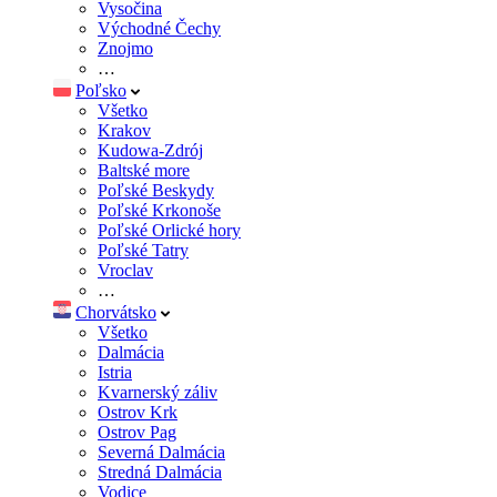
Vysočina
Východné Čechy
Znojmo
…
Poľsko
Všetko
Krakov
Kudowa-Zdrój
Baltské more
Poľské Beskydy
Poľské Krkonoše
Poľské Orlické hory
Poľské Tatry
Vroclav
…
Chorvátsko
Všetko
Dalmácia
Istria
Kvarnerský záliv
Ostrov Krk
Ostrov Pag
Severná Dalmácia
Stredná Dalmácia
Vodice