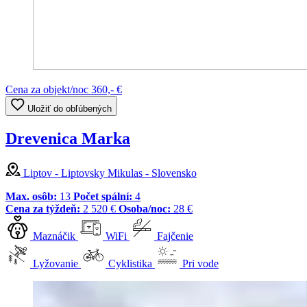
Cena za objekt/noc
360,- €
Uložiť do obľúbených
Drevenica Marka
Liptov - Liptovsky Mikulas - Slovensko
Max. osôb:
13
Počet spální:
4
Cena za týždeň:
2 520 €
Osoba/noc:
28 €
Maznáčik
WiFi
Fajčenie
Lyžovanie
Cyklistika
Pri vode