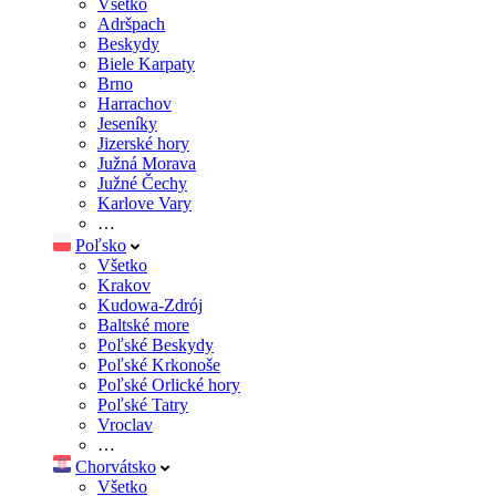
Všetko
Adršpach
Beskydy
Biele Karpaty
Brno
Harrachov
Jeseníky
Jizerské hory
Južná Morava
Južné Čechy
Karlove Vary
…
Poľsko
Všetko
Krakov
Kudowa-Zdrój
Baltské more
Poľské Beskydy
Poľské Krkonoše
Poľské Orlické hory
Poľské Tatry
Vroclav
…
Chorvátsko
Všetko