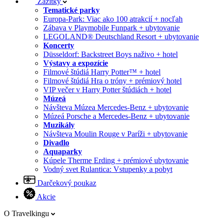
Zážitky
Tematické parky
Europa-Park: Viac ako 100 atrakcií + nocľah
Zábava v Playmobile Funpark + ubytovanie
LEGOLAND® Deutschland Resort + ubytovanie
Koncerty
Düsseldorf: Backstreet Boys naživo + hotel
Výstavy a expozície
Filmové štúdiá Harry Potter™ + hotel
Filmové štúdiá Hra o tróny + prémiový hotel
VIP večer v Harry Potter štúdiách + hotel
Múzeá
Návšteva Múzea Mercedes-Benz + ubytovanie
Múzeá Porsche a Mercedes-Benz + ubytovanie
Muzikály
Návšteva Moulin Rouge v Paríži + ubytovanie
Divadlo
Aquaparky
Kúpele Therme Erding + prémiové ubytovanie
Vodný svet Rulantica: Vstupenky a pobyt
Darčekový poukaz
Akcie
O Travelkingu