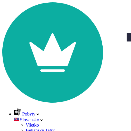
Pobyty
Slovensko
Všetko
Belianske Tatry