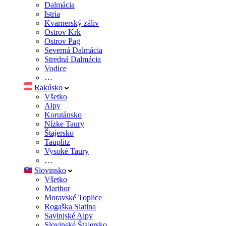
Dalmácia
Istria
Kvarnerský záliv
Ostrov Krk
Ostrov Pag
Severná Dalmácia
Stredná Dalmácia
Vodice
…
Rakúsko
Všetko
Alpy
Korutánsko
Nízke Taury
Štajersko
Tauplitz
Vysoké Taury
…
Slovinsko
Všetko
Maribor
Moravské Toplice
Rogaška Slatina
Savinjské Alpy
Slovinské Štajersko