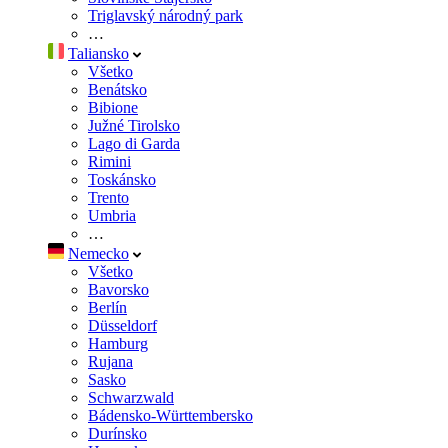
Triglavský národný park
…
Taliansko
Všetko
Benátsko
Bibione
Južné Tirolsko
Lago di Garda
Rimini
Toskánsko
Trento
Umbria
…
Nemecko
Všetko
Bavorsko
Berlín
Düsseldorf
Hamburg
Rujana
Sasko
Schwarzwald
Bádensko-Württembersko
Durínsko