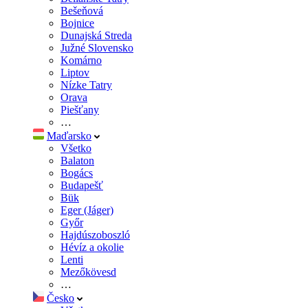
Bešeňová
Bojnice
Dunajská Streda
Južné Slovensko
Komárno
Liptov
Nízke Tatry
Orava
Piešťany
…
Maďarsko
Všetko
Balaton
Bogács
Budapešť
Bük
Eger (Jáger)
Győr
Hajdúszoboszló
Hévíz a okolie
Lenti
Mezőkövesd
…
Česko