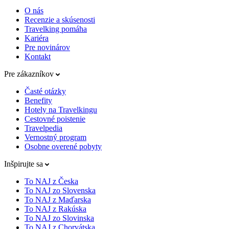
O nás
Recenzie a skúsenosti
Travelking pomáha
Kariéra
Pre novinárov
Kontakt
Pre zákazníkov
Časté otázky
Benefity
Hotely na Travelkingu
Cestovné poistenie
Travelpedia
Vernostný program
Osobne overené pobyty
Inšpirujte sa
To NAJ z Česka
To NAJ zo Slovenska
To NAJ z Maďarska
To NAJ z Rakúska
To NAJ zo Slovinska
To NAJ z Chorvátska