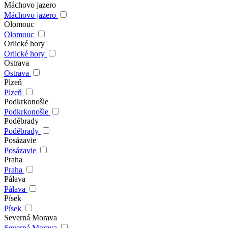
Máchovo jazero
Máchovo jazero
Olomouc
Olomouc
Orlické hory
Orlické hory
Ostrava
Ostrava
Plzeň
Plzeň
Podkrkonošie
Podkrkonošie
Poděbrady
Poděbrady
Posázavie
Posázavie
Praha
Praha
Pálava
Pálava
Písek
Písek
Severná Morava
Severná Morava