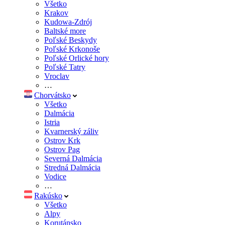
Všetko
Krakov
Kudowa-Zdrój
Baltské more
Poľské Beskydy
Poľské Krkonoše
Poľské Orlické hory
Poľské Tatry
Vroclav
…
Chorvátsko
Všetko
Dalmácia
Istria
Kvarnerský záliv
Ostrov Krk
Ostrov Pag
Severná Dalmácia
Stredná Dalmácia
Vodice
…
Rakúsko
Všetko
Alpy
Korutánsko