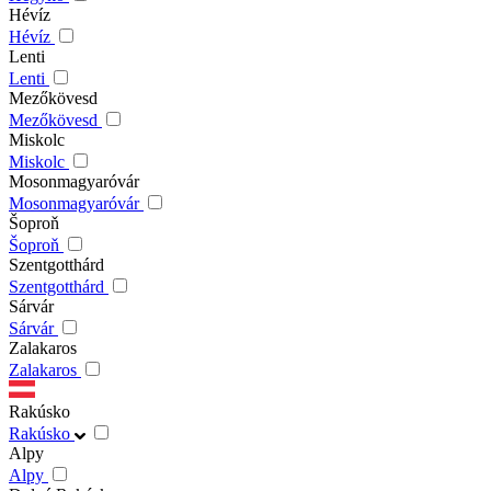
Hévíz
Hévíz
Lenti
Lenti
Mezőkövesd
Mezőkövesd
Miskolc
Miskolc
Mosonmagyaróvár
Mosonmagyaróvár
Šoproň
Šoproň
Szentgotthárd
Szentgotthárd
Sárvár
Sárvár
Zalakaros
Zalakaros
Rakúsko
Rakúsko
Alpy
Alpy