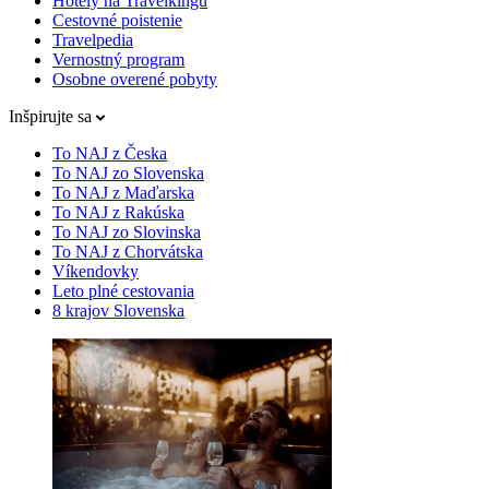
Hotely na Travelkingu
Cestovné poistenie
Travelpedia
Vernostný program
Osobne overené pobyty
Inšpirujte sa
To NAJ z Česka
To NAJ zo Slovenska
To NAJ z Maďarska
To NAJ z Rakúska
To NAJ zo Slovinska
To NAJ z Chorvátska
Víkendovky
Leto plné cestovania
8 krajov Slovenska