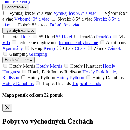
minute víkendy
Hodnotenie
Vynikajúce: 9,5* a viac
Vynikajúce: 9,5* a viac
Výborné: 9*
a viac
Výborné: 9* a viac
Skvelé: 8,5* a viac
Skvelé: 8,5* a
viac
Dobré: 8* a viac
Dobré: 8* a viac
Typ ubytovania
Hotel
Hotel
5* Hotel
5* Hotel
Penzión
Penzión
Vila
Vila
Jedinečné ubytovanie
Jedinečné ubytovanie
Apartmány
Apartmány
Kemp
Kemp
Chata
Chata
Zámok
Zámok
Glamping
Glamping
Hotelové siete
Hotely Morris
Hotely Morris
Hotely Hunguest
Hotely
Hunguest
Hotely Park Inn by Radisson
Hotely Park Inn by
Radisson
Hotely Pytloun
Hotely Pytloun
Hotely Danubius
Hotely Danubius
Tropical Islands
Tropical Islands
Mapa ponúk
celkom
32
ponúk
Pobyt vo východných Čechách