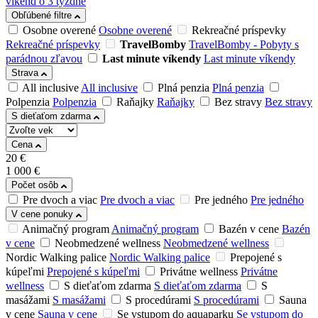
víkend o 3 týždne
Obľúbené filtre
Osobne overené
Osobne overené
Rekreačné príspevky
Rekreačné príspevky
TravelBomby
TravelBomby - Pobyty s
parádnou zľavou
Last minute víkendy
Last minute víkendy
Strava
All inclusive
All inclusive
Plná penzia
Plná penzia
Polpenzia
Polpenzia
Raňajky
Raňajky
Bez stravy
Bez stravy
S dieťaťom zdarma
Cena
20
€
1 000
€
Počet osôb
Pre dvoch a viac
Pre dvoch a viac
Pre jedného
Pre jedného
V cene ponuky
Animačný program
Animačný program
Bazén v cene
Bazén
v cene
Neobmedzené wellness
Neobmedzené wellness
Nordic Walking palice
Nordic Walking palice
Prepojené s
kúpeľmi
Prepojené s kúpeľmi
Privátne wellness
Privátne
wellness
S dieťaťom zdarma
S dieťaťom zdarma
S
masážami
S masážami
S procedúrami
S procedúrami
Sauna
v cene
Sauna v cene
Se vstupom do aquaparku
Se vstupom do