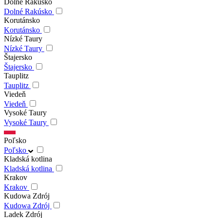
Dolné Rakúsko
Dolné Rakúsko
Korutánsko
Korutánsko
Nízké Taury
Nízké Taury
Štajersko
Štajersko
Tauplitz
Tauplitz
Viedeň
Viedeň
Vysoké Taury
Vysoké Taury
Poľsko
Poľsko
Kladská kotlina
Kladská kotlina
Krakov
Krakov
Kudowa Zdrój
Kudowa Zdrój
Ladek Zdrój