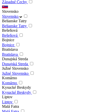
Západné Čechy
Slovensko
Slovensko
Belianske Tatry
Belianske Tatry
Bešeňová
Bešeňová
Bojnice
Bojnice
Bratislava
Bratislava
Dunajská Streda
Dunajská Streda
Južné Slovensko
Južné Slovensko
Komárno
Komárno
Kysucké Beskydy
Kysucké Beskydy
Liptov
Liptov
Malá Fatra
Malá Fatra