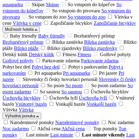
aquaparku
Skipas
Skipas
So vstupom do kúpeľov
So
vstupom do kúpeľov
So vstupom do pivovaru
So vstupom do
pivovaru
So vstupom do zoo
So vstupom do zoo
Vírivka v
cene
Vírivka v cene
Zapožičanie bicyklov
Zapožičanie bicyklov
Možnosti hotela
Baby friendly
Baby friendly
Bezbariérový prístup
Bezbariérový prístup
Blízka zastávka
Blízka zastávka
Blízko
pláže
Blízko pláže
Blízko zjazdovky
Blízko zjazdovky
Detský kútik
Detský kútik
Fitness
Fitness
Golfové pobyty
Golfové pobyty
Parkovanie zdarma
Parkovanie zdarma
Pobyt bez detí
Pobyt bez detí
Pobyt s parkovaním
Pobyt s
parkovaním
Pri aquaparku
Pri aquaparku
Pri jazere
Pri
jazere
Slovensky či česky hovoriaci personál
Slovensky či česky
hovoriaci personál
So psom
So psom
So psom zadarmo
So
psom zadarmo
So saunou
So saunou
Úschovňa bicyklov
Úschovňa bicyklov
Úschovňa lyží
Úschovňa lyží
Vnútorný
bazén
Vnútorný bazén
Vonkajší bazén
Vonkajší bazén
Vírivka
Vírivka
Výhodná ponuka
Narodeninové ponuky
Narodeninové ponuky
Noc zadarmo
Noc zadarmo
Akčná cena
Akčná cena
Top ponuky
Top
ponuky
Last minute
Last minute
Last minute víkendy
Last