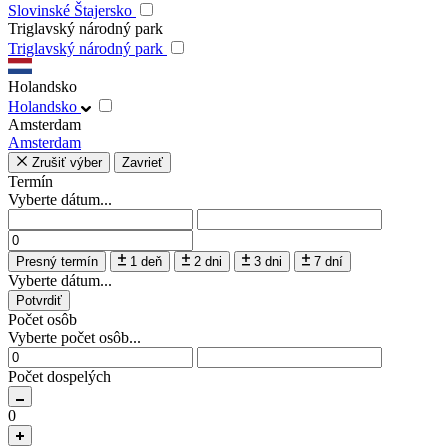
Slovinské Štajersko
Triglavský národný park
Triglavský národný park
Holandsko
Holandsko
Amsterdam
Amsterdam
Zrušiť výber
Zavrieť
Termín
Vyberte dátum...
Presný termín
1 deň
2 dni
3 dni
7 dní
Vyberte dátum...
Potvrdiť
Počet osôb
Vyberte počet osôb...
Počet dospelých
0