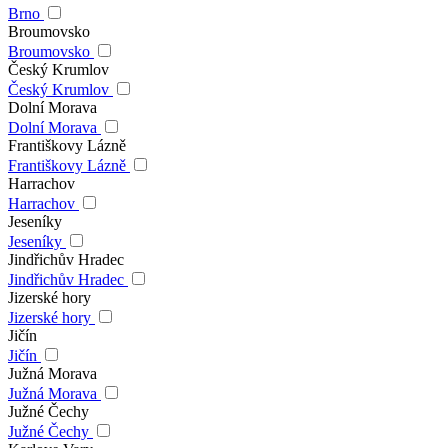
Brno
Broumovsko
Broumovsko
Český Krumlov
Český Krumlov
Dolní Morava
Dolní Morava
Františkovy Lázně
Františkovy Lázně
Harrachov
Harrachov
Jeseníky
Jeseníky
Jindřichův Hradec
Jindřichův Hradec
Jizerské hory
Jizerské hory
Jičín
Jičín
Južná Morava
Južná Morava
Južné Čechy
Južné Čechy