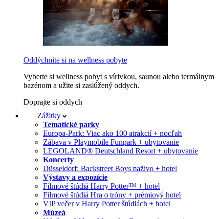
Oddýchnite si na wellness pobyte
Vyberte si wellness pobyt s vírivkou, saunou alebo termálnym
bazénom a užite si zaslúžený oddych.
Doprajte si oddych
Zážitky
Tematické parky
Europa-Park: Viac ako 100 atrakcií + nocľah
Zábava v Playmobile Funpark + ubytovanie
LEGOLAND® Deutschland Resort + ubytovanie
Koncerty
Düsseldorf: Backstreet Boys naživo + hotel
Výstavy a expozície
Filmové štúdiá Harry Potter™ + hotel
Filmové štúdiá Hra o tróny + prémiový hotel
VIP večer v Harry Potter štúdiách + hotel
Múzeá