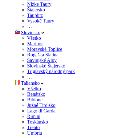
Nízke Taury
Štajersko
Tauplitz
Vysoké Taury
…
Slovinsko
Všetko
Maribor
Moravské Toplice
Rogaška Slatina
Savinjské Alpy
Slovinské Štajersko
Triglavský národný park
…
Taliansko
Všetko
Benátsko
Bibione
Južné Tirolsko
Lago di Garda
Rimini
Toskánsko
Trento
Umbria