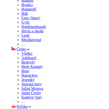
Balaton
Bogács
Budapešť
Bük
Eger (Jáger)
Győr
Hajdúszoboszló
Hévíz a okolie
Lenti
Mezőkövesd
…
Česko
Všetko
Adršpach
Beskydy
Biele Karpaty
Brno
Harrachov
Jeseníky
Jizerské hory
Južná Morava
Južné Čechy
Karlove Vary
…
Poľsko