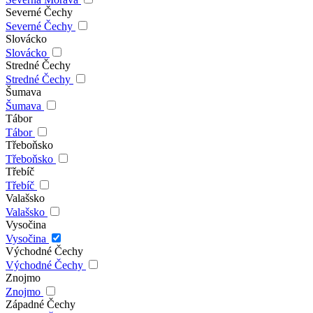
Severné Čechy
Severné Čechy
Slovácko
Slovácko
Stredné Čechy
Stredné Čechy
Šumava
Šumava
Tábor
Tábor
Třeboňsko
Třeboňsko
Třebíč
Třebíč
Valašsko
Valašsko
Vysočina
Vysočina
Východné Čechy
Východné Čechy
Znojmo
Znojmo
Západné Čechy