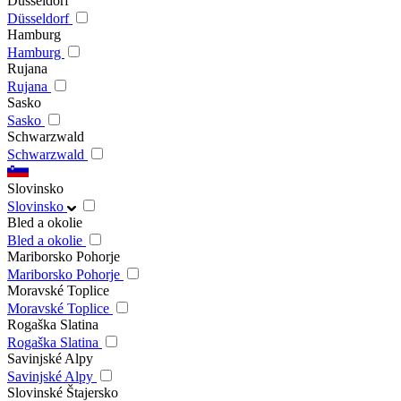
Düsseldorf
Düsseldorf
Hamburg
Hamburg
Rujana
Rujana
Sasko
Sasko
Schwarzwald
Schwarzwald
Slovinsko
Slovinsko
Bled a okolie
Bled a okolie
Mariborsko Pohorje
Mariborsko Pohorje
Moravské Toplice
Moravské Toplice
Rogaška Slatina
Rogaška Slatina
Savinjské Alpy
Savinjské Alpy
Slovinské Štajersko