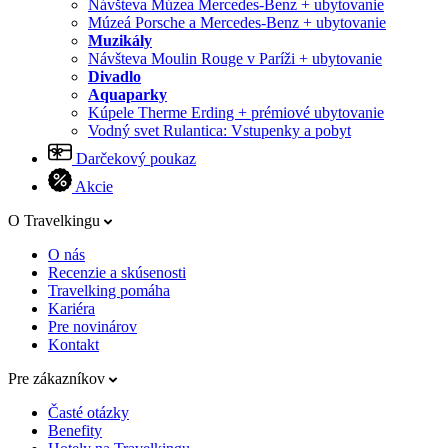
Návšteva Múzea Mercedes-Benz + ubytovanie
Múzeá Porsche a Mercedes-Benz + ubytovanie
Muzikály
Návšteva Moulin Rouge v Paríži + ubytovanie
Divadlo
Aquaparky
Kúpele Therme Erding + prémiové ubytovanie
Vodný svet Rulantica: Vstupenky a pobyt
Darčekový poukaz
Akcie
O Travelkingu
O nás
Recenzie a skúsenosti
Travelking pomáha
Kariéra
Pre novinárov
Kontakt
Pre zákazníkov
Časté otázky
Benefity