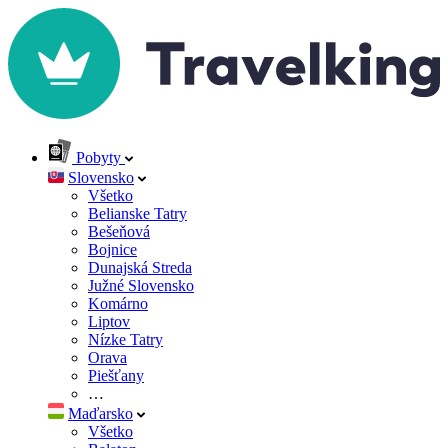
Pobyty
Slovensko
Všetko
Belianske Tatry
Bešeňová
Bojnice
Dunajská Streda
Južné Slovensko
Komárno
Liptov
Nízke Tatry
Orava
Piešťany
…
Maďarsko
Všetko