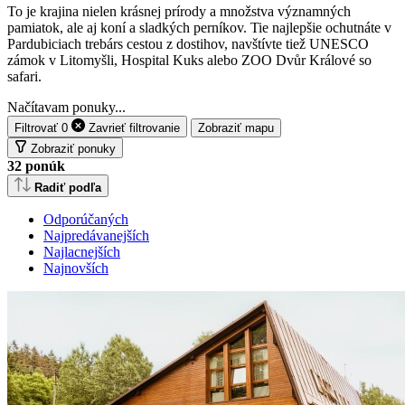
To je krajina nielen krásnej prírody a množstva významných
pamiatok, ale aj koní a sladkých perníkov. Tie najlepšie ochutnáte v
Pardubiciach trebárs cestou z dostihov, navštívte tiež UNESCO
zámok v Litomyšli, Hospital Kuks alebo ZOO Dvůr Králové so
safari.
Načítavam ponuky...
Filtrovať
0
Zavrieť
filtrovanie
Zobraziť mapu
Zobraziť ponuky
32
ponúk
Radiť podľa
Odporúčaných
Najpredávanejších
Najlacnejších
Najnovších