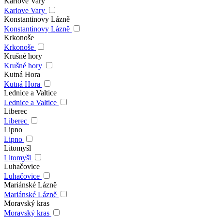
Karlove Vary
Karlove Vary
Konstantinovy Lázně
Konstantinovy Lázně
Krkonoše
Krkonoše
Krušné hory
Krušné hory
Kutná Hora
Kutná Hora
Lednice a Valtice
Lednice a Valtice
Liberec
Liberec
Lipno
Lipno
Litomyšl
Litomyšl
Luhačovice
Luhačovice
Mariánské Lázně
Mariánské Lázně
Moravský kras
Moravský kras