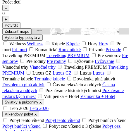
Počet detí
0
Potvrdiť
Zobraziť mapu
Vyberte typ pobytu
Wellness
Wellness
Kúpele
Kúpele
Hory
Hory
Pri
mori
Pri mori
Romantické
Romantické
Pri vode
Pri vode
Travelking PREMIUM
Travelking PREMIUM
Pre seniorov
Pre
seniorov
Pre rodiny
Pre rodiny
Lyžovanie
Lyžovanie
Vianočné trhy
Vianočné trhy
Travelking PREMIUM
Travelking
PREMIUM
Luxus CZ
Luxus CZ
Luxus
Luxus
Termálne kúpele
Termálne kúpele
Dovolenka plná aktivít
Dovolenka plná aktivít
Čas na relaxáciu a oddych
Čas na
relaxáciu a oddych
Poznávanie historických miest
Poznávanie
historických miest
Vstupenka + Hotel
Vstupenka + Hotel
Sviatky a prázdniny
Leto 2026
Leto 2026
Víkendový pobyt
Pobyt tento víkend
Pobyt tento víkend
Pobyt budúci víkend
Pobyt budúci víkend
Pobyt cez víkend o 3 týždne
Pobyt cez