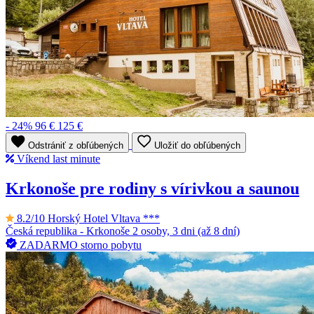
- 24%
96 €
125 €
Odstrániť z obľúbených
Uložiť do obľúbených
Víkend last minute
Krkonoše pre rodiny s vírivkou a saunou
8.2/10
Horský Hotel Vltava ***
Česká republika - Krkonoše
2 osoby, 3 dni (až 8 dní)
ZADARMO storno pobytu