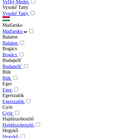
Veľký Meder
Vysoké Tatry
Vysoké Tatry
Maďarsko
Maďarsko
Balaton
Balaton
Bogács
Bogács
Budapešť
Budapešť
Bük
Bük
Eger
Eger
Egerszalók
Egerszalók
Györ
Györ
Hajdúszoboszló
Hajdúszoboszló
Hegykő
Hegykő