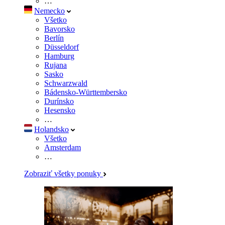
…
Nemecko
Všetko
Bavorsko
Berlín
Düsseldorf
Hamburg
Rujana
Sasko
Schwarzwald
Bádensko-Württembersko
Durínsko
Hesensko
…
Holandsko
Všetko
Amsterdam
…
Zobraziť všetky ponuky