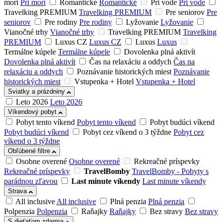
mori
Pri mori
Romantické
Romantické
Pri vode
Pri vode
Travelking PREMIUM
Travelking PREMIUM
Pre seniorov
Pre
seniorov
Pre rodiny
Pre rodiny
Lyžovanie
Lyžovanie
Vianočné trhy
Vianočné trhy
Travelking PREMIUM
Travelking
PREMIUM
Luxus CZ
Luxus CZ
Luxus
Luxus
Termálne kúpele
Termálne kúpele
Dovolenka plná aktivít
Dovolenka plná aktivít
Čas na relaxáciu a oddych
Čas na
relaxáciu a oddych
Poznávanie historických miest
Poznávanie
historických miest
Vstupenka + Hotel
Vstupenka + Hotel
Sviatky a prázdniny
Leto 2026
Leto 2026
Víkendový pobyt
Pobyt tento víkend
Pobyt tento víkend
Pobyt budúci víkend
Pobyt budúci víkend
Pobyt cez víkend o 3 týždne
Pobyt cez
víkend o 3 týždne
Obľúbené filtre
Osobne overené
Osobne overené
Rekreačné príspevky
Rekreačné príspevky
TravelBomby
TravelBomby - Pobyty s
parádnou zľavou
Last minute víkendy
Last minute víkendy
Strava
All inclusive
All inclusive
Plná penzia
Plná penzia
Polpenzia
Polpenzia
Raňajky
Raňajky
Bez stravy
Bez stravy
S dieťaťom zdarma