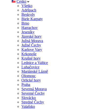
Česko
Všetko
Adršpach
Beskydy
Biele Karpaty
Brno
Harrachov
Jeseníky
Jizerské hory
Južná Morava
Južné Čechy
Karlove Vary
Krkonoše
Krušné hory
Lednice a Valtice
Luhačovice
Mariánské Lázně
Olomouc
Orlické hory
Praha
Severná Morava
Severné Čechy
Slovácko
Stredné Čechy
Valašsko