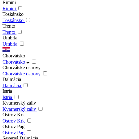
Rimini
Rimini
Toskánsko
Toskánsko
Trento
Trento
Umbria
Umbria
Chorvátsko
Chorvátsko
Chorvátske ostrovy
Chorvátske ostrovy
Dalmácia
Dalmácia
Istria
Istria
Kvarnerský záliv
Kvarnerský záliv
Ostrov Krk
Ostrov Krk
Ostrov Pag
Ostrov Pag
Severná Dalmácia