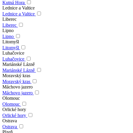
Kutná Hora
Lednice a Valtice
Lednice a Valtice
Liberec
Liberec
Lipno
Lipno
Litomyšl
Litomyšl
Luhačovice
Luhačovice
Mariánské Lázně
Mariánské Lázně
Moravský kras
Moravský kras
Máchovo jazero
Máchovo jazero
Olomouc
Olomouc
Orlické hory
Orlické hory
Ostrava
Ostrava
Plzeň