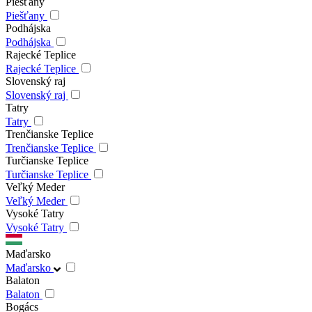
Piešťany
Piešťany
Podhájska
Podhájska
Rajecké Teplice
Rajecké Teplice
Slovenský raj
Slovenský raj
Tatry
Tatry
Trenčianske Teplice
Trenčianske Teplice
Turčianske Teplice
Turčianske Teplice
Veľký Meder
Veľký Meder
Vysoké Tatry
Vysoké Tatry
Maďarsko
Maďarsko
Balaton
Balaton
Bogács