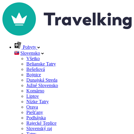
Pobyty
Slovensko
Všetko
Belianske Tatry
Bešeňová
Bojnice
Dunajská Streda
Južné Slovensko
Komárno
Liptov
Nízke Tatry
Orava
Piešťany
Podhájska
Rajecké Teplice
Slovenský raj
Tatry