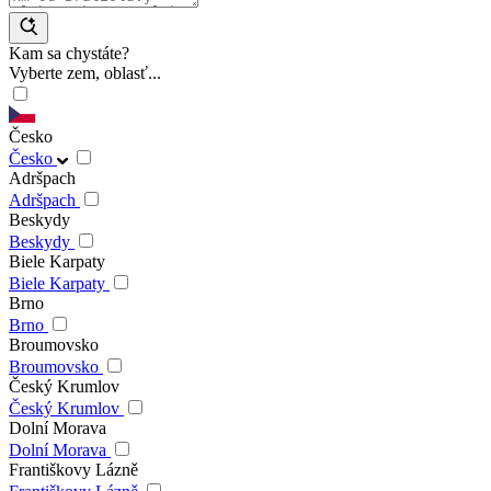
Kam sa chystáte?
Vyberte zem, oblasť...
Česko
Česko
Adršpach
Adršpach
Beskydy
Beskydy
Biele Karpaty
Biele Karpaty
Brno
Brno
Broumovsko
Broumovsko
Český Krumlov
Český Krumlov
Dolní Morava
Dolní Morava
Františkovy Lázně