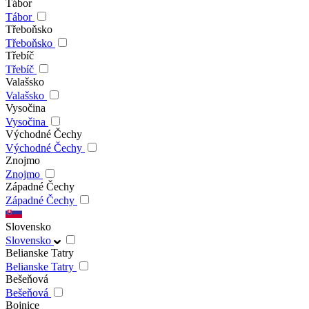
Tábor
Tábor
Třeboňsko
Třeboňsko
Třebíč
Třebíč
Valašsko
Valašsko
Vysočina
Vysočina
Východné Čechy
Východné Čechy
Znojmo
Znojmo
Západné Čechy
Západné Čechy
Slovensko
Slovensko
Belianske Tatry
Belianske Tatry
Bešeňová
Bešeňová
Bojnice