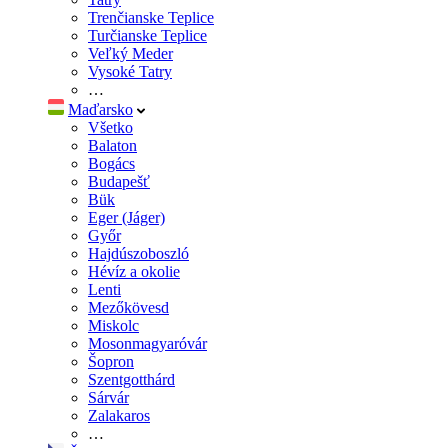
Trenčianske Teplice
Turčianske Teplice
Veľký Meder
Vysoké Tatry
…
Maďarsko
Všetko
Balaton
Bogács
Budapešť
Bük
Eger (Jáger)
Győr
Hajdúszoboszló
Hévíz a okolie
Lenti
Mezőkövesd
Miskolc
Mosonmagyaróvár
Šopron
Szentgotthárd
Sárvár
Zalakaros
…