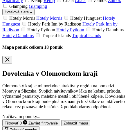
Apartmány
Kemp
Kemp
Chata
Chata
Zámok
Zámok
Glamping
Glamping
Hotelové siete
Hotely Morris
Hotely Morris
Hotely Hunguest
Hotely
Hunguest
Hotely Park Inn by Radisson
Hotely Park Inn by
Radisson
Hotely Pytloun
Hotely Pytloun
Hotely Danubius
Hotely Danubius
Tropical Islands
Tropical Islands
Mapa ponúk
celkom
18
ponúk
Dovolenka v Olomouckom kraji
Olomoucký kraj je mimoriadne atraktívny región na pomedzí
Moravy a Sliezska. Svojich návštevníkov láka na krásnu prírodu,
významné pamiatky, malebné mestá i obľúbené kúpele. Dovolenka
v Olomouckom kraji bude plná rozmanitých zážitkov od aktívneho
relaxu cez poznávanie histórie až po blahodarný odpočinok.
Načítavam ponuky...
Filtrovať
0
Zavrieť
filtrovanie
Zobraziť mapu
Zobraziť ponuky