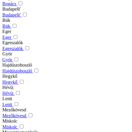
Bogács
Budapešť
Budapešť
Bük
Bük
Eger
Eger
Egerszalók
Egerszalók
Györ
Györ
Hajdúszoboszló
Hajdúszoboszló
Hegykő
Hegykő
Hévíz
Hévíz
Lenti
Lenti
Mezőkövesd
Mezőkövesd
Miskolc
Miskolc