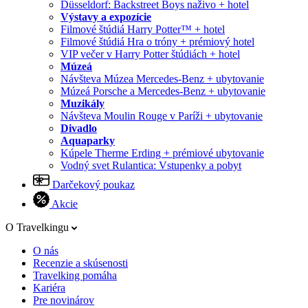
Düsseldorf: Backstreet Boys naživo + hotel
Výstavy a expozície
Filmové štúdiá Harry Potter™ + hotel
Filmové štúdiá Hra o tróny + prémiový hotel
VIP večer v Harry Potter štúdiách + hotel
Múzeá
Návšteva Múzea Mercedes-Benz + ubytovanie
Múzeá Porsche a Mercedes-Benz + ubytovanie
Muzikály
Návšteva Moulin Rouge v Paríži + ubytovanie
Divadlo
Aquaparky
Kúpele Therme Erding + prémiové ubytovanie
Vodný svet Rulantica: Vstupenky a pobyt
Darčekový poukaz
Akcie
O Travelkingu
O nás
Recenzie a skúsenosti
Travelking pomáha
Kariéra
Pre novinárov