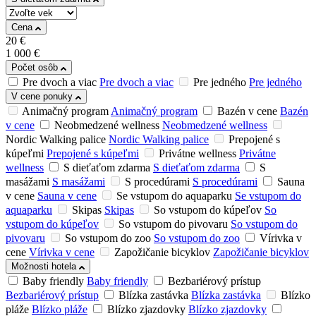
Cena
20
€
1 000
€
Počet osôb
Pre dvoch a viac
Pre dvoch a viac
Pre jedného
Pre jedného
V cene ponuky
Animačný program
Animačný program
Bazén v cene
Bazén
v cene
Neobmedzené wellness
Neobmedzené wellness
Nordic Walking palice
Nordic Walking palice
Prepojené s
kúpeľmi
Prepojené s kúpeľmi
Privátne wellness
Privátne
wellness
S dieťaťom zdarma
S dieťaťom zdarma
S
masážami
S masážami
S procedúrami
S procedúrami
Sauna
v cene
Sauna v cene
Se vstupom do aquaparku
Se vstupom do
aquaparku
Skipas
Skipas
So vstupom do kúpeľov
So
vstupom do kúpeľov
So vstupom do pivovaru
So vstupom do
pivovaru
So vstupom do zoo
So vstupom do zoo
Vírivka v
cene
Vírivka v cene
Zapožičanie bicyklov
Zapožičanie bicyklov
Možnosti hotela
Baby friendly
Baby friendly
Bezbariérový prístup
Bezbariérový prístup
Blízka zastávka
Blízka zastávka
Blízko
pláže
Blízko pláže
Blízko zjazdovky
Blízko zjazdovky