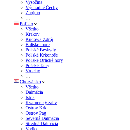
Vysočina
Východné Čechy
Znojmo
…
Poľsko
Všetko
Krakov
Kudowa-Zdrój
Baltské more
Poľské Beskydy
Poľské Krkonoše
Poľské Orlické hory
Poľské Tatry
Vroclav
…
Chorvátsko
Všetko
Dalmácia
Istria
Kvarnerský záliv
Ostrov Krk
Ostrov Pag
Severná Dalmácia
Stredná Dalmácia
Vodice