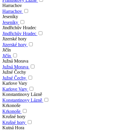
Františkovy Lázně
Harrachov
Harrachov
Jeseníky
Jeseníky
Jindřichův Hradec
Jindřichův Hradec
Jizerské hory
Jizerské hory
Jičín
Jičín
Južná Morava
Južná Morava
Južné Čechy
Južné Čechy
Karlove Vary
Karlove Vary
Konstantinovy Lázně
Konstantinovy Lázně
Krkonoše
Krkonoše
Krušné hory
Krušné hory
Kutná Hora