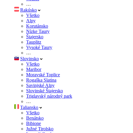
…
Rakúsko
Všetko
Alpy
Korutánsko
Nízke Taury
Štajersko
Tauplitz
Vysoké Taury
…
Slovinsko
Všetko
Maribor
Moravské Toplice
Rogaška Slatina
Savinjské Alpy
Slovinské Štajersko
Triglavský národný park
…
Taliansko
Všetko
Benátsko
Bibione
Južné Tirolsko