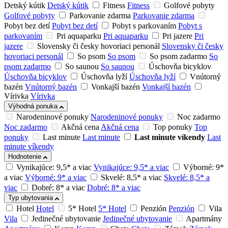
Detský kútik
Detský kútik
Fitness
Fitness
Golfové pobyty
Golfové pobyty
Parkovanie zdarma
Parkovanie zdarma
Pobyt bez detí
Pobyt bez detí
Pobyt s parkovaním
Pobyt s
parkovaním
Pri aquaparku
Pri aquaparku
Pri jazere
Pri
jazere
Slovensky či česky hovoriaci personál
Slovensky či česky
hovoriaci personál
So psom
So psom
So psom zadarmo
So
psom zadarmo
So saunou
So saunou
Úschovňa bicyklov
Úschovňa bicyklov
Úschovňa lyží
Úschovňa lyží
Vnútorný
bazén
Vnútorný bazén
Vonkajší bazén
Vonkajší bazén
Vírivka
Vírivka
Výhodná ponuka
Narodeninové ponuky
Narodeninové ponuky
Noc zadarmo
Noc zadarmo
Akčná cena
Akčná cena
Top ponuky
Top
ponuky
Last minute
Last minute
Last minute víkendy
Last
minute víkendy
Hodnotenie
Vynikajúce: 9,5* a viac
Vynikajúce: 9,5* a viac
Výborné: 9*
a viac
Výborné: 9* a viac
Skvelé: 8,5* a viac
Skvelé: 8,5* a
viac
Dobré: 8* a viac
Dobré: 8* a viac
Typ ubytovania
Hotel
Hotel
5* Hotel
5* Hotel
Penzión
Penzión
Vila
Vila
Jedinečné ubytovanie
Jedinečné ubytovanie
Apartmány