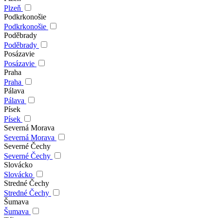
Plzeň
Podkrkonošie
Podkrkonošie
Poděbrady
Poděbrady
Posázavie
Posázavie
Praha
Praha
Pálava
Pálava
Písek
Písek
Severná Morava
Severná Morava
Severné Čechy
Severné Čechy
Slovácko
Slovácko
Stredné Čechy
Stredné Čechy
Šumava
Šumava