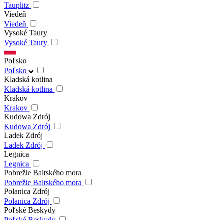
Tauplitz
Viedeň
Viedeň
Vysoké Taury
Vysoké Taury
Poľsko
Poľsko
Kladská kotlina
Kladská kotlina
Krakov
Krakov
Kudowa Zdrój
Kudowa Zdrój
Ladek Zdrój
Ladek Zdrój
Legnica
Legnica
Pobrežie Baltského mora
Pobrežie Baltského mora
Polanica Zdrój
Polanica Zdrój
Poľské Beskydy
Poľské Beskydy