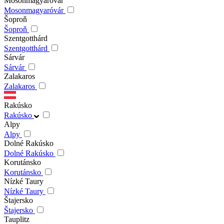
Mosonmagyaróvár
Mosonmagyaróvár
Šoproň
Šoproň
Szentgotthárd
Szentgotthárd
Sárvár
Sárvár
Zalakaros
Zalakaros
Rakúsko
Rakúsko
Alpy
Alpy
Dolné Rakúsko
Dolné Rakúsko
Korutánsko
Korutánsko
Nízké Taury
Nízké Taury
Štajersko
Štajersko
Tauplitz