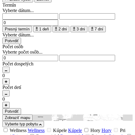
Termín
Vyberte dátum...
Presný termín
1 deň
2 dni
3 dni
7 dní
Vyberte dátum...
Potvrdiť
Počet osôb
Vyberte počet osôb...
Počet dospelých
0
Počet detí
0
Potvrdiť
Zobraziť mapu
Vyberte typ pobytu
Wellness
Wellness
Kúpele
Kúpele
Hory
Hory
Pri