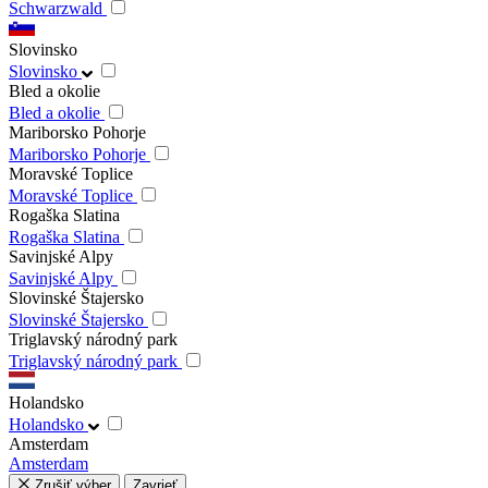
Schwarzwald
Slovinsko
Slovinsko
Bled a okolie
Bled a okolie
Mariborsko Pohorje
Mariborsko Pohorje
Moravské Toplice
Moravské Toplice
Rogaška Slatina
Rogaška Slatina
Savinjské Alpy
Savinjské Alpy
Slovinské Štajersko
Slovinské Štajersko
Triglavský národný park
Triglavský národný park
Holandsko
Holandsko
Amsterdam
Amsterdam
Zrušiť výber
Zavrieť