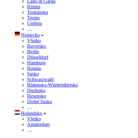
Lago di Garda
Rimini
Toskánsko
Trento
Umbria
…
Nemecko
Všetko
Bavorsko
Berlín
Düsseldorf
Hamburg
Rujana
Sasko
Schwarzwald
Bádensko-Württembersko
Durínsko
Hesensko
Dolné Sasko
…
Holandsko
Všetko
Amsterdam
…