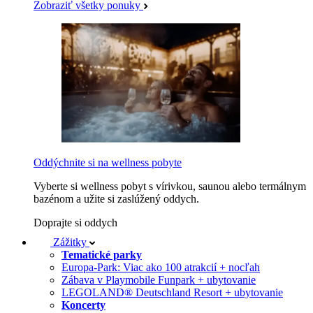
Zobraziť všetky ponuky
Oddýchnite si na wellness pobyte
Vyberte si wellness pobyt s vírivkou, saunou alebo termálnym
bazénom a užite si zaslúžený oddych.
Doprajte si oddych
Zážitky
Tematické parky
Europa-Park: Viac ako 100 atrakcií + nocľah
Zábava v Playmobile Funpark + ubytovanie
LEGOLAND® Deutschland Resort + ubytovanie
Koncerty