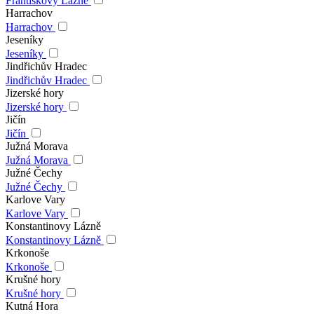
Františkovy Lázně
Harrachov
Harrachov
Jeseníky
Jeseníky
Jindřichův Hradec
Jindřichův Hradec
Jizerské hory
Jizerské hory
Jičín
Jičín
Južná Morava
Južná Morava
Južné Čechy
Južné Čechy
Karlove Vary
Karlove Vary
Konstantinovy Lázně
Konstantinovy Lázně
Krkonoše
Krkonoše
Krušné hory
Krušné hory
Kutná Hora