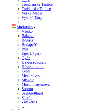
Trenčianske Teplice
Turčianske Teplice
Veľký Meder
Vysoké Tatry
…
Maďarsko
Všetko
Balaton
Bogács
Budapešť
Bük
Eger (Jáger)
Győr
Hajdúszoboszló
Hévíz a okolie
Lenti
Mezőkövesd
Miskolc
Mosonmagyaróvár
Šopron
Szentgotthárd
Sárvár
Zalakaros
…