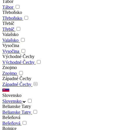
Tábor
Tábor
Třeboňsko
Třeboňsko
Třebíč
Třebíč
Valašsko
Valašsko
Vysočina
Vysočina
Východné Čechy
Východné Čechy
Znojmo
Znojmo
Západné Čechy
Západné Čechy
Slovensko
Slovensko
Belianske Tatry
Belianske Tatry
Bešeňová
Bešeňová
Bojnice