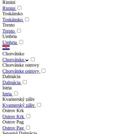
Rimini
Rimini
Toskánsko
Toskánsko
Trento
Trento
Umbria
Umbria
Chorvátsko
Chorvátsko
Chorvátske ostrovy
Chorvátske ostrovy
Dalmácia
Dalmácia
Istria
Istria
Kvarnerský záliv
Kvarnerský záliv
Ostrov Krk
Ostrov Krk
Ostrov Pag
Ostrov Pag
Severná Dalmácia