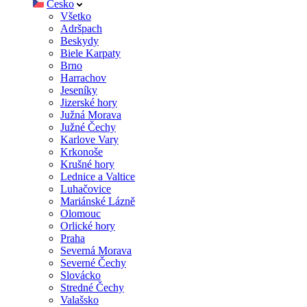
Česko
Všetko
Adršpach
Beskydy
Biele Karpaty
Brno
Harrachov
Jeseníky
Jizerské hory
Južná Morava
Južné Čechy
Karlove Vary
Krkonoše
Krušné hory
Lednice a Valtice
Luhačovice
Mariánské Lázně
Olomouc
Orlické hory
Praha
Severná Morava
Severné Čechy
Slovácko
Stredné Čechy
Valašsko