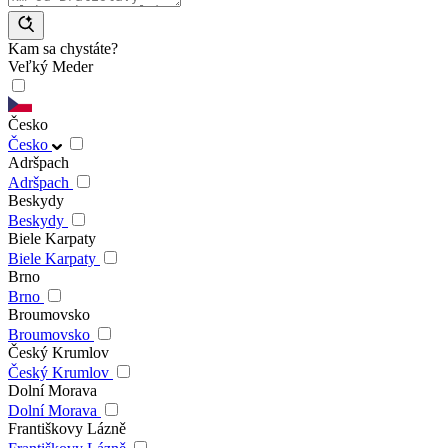
Kam sa chystáte?
Veľký Meder
Česko
Česko
Adršpach
Adršpach
Beskydy
Beskydy
Biele Karpaty
Biele Karpaty
Brno
Brno
Broumovsko
Broumovsko
Český Krumlov
Český Krumlov
Dolní Morava
Dolní Morava
Františkovy Lázně