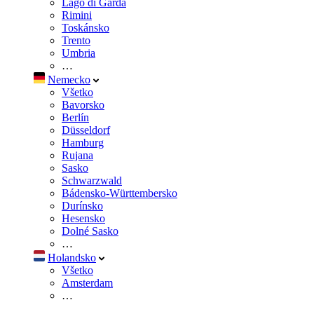
Lago di Garda
Rimini
Toskánsko
Trento
Umbria
…
Nemecko
Všetko
Bavorsko
Berlín
Düsseldorf
Hamburg
Rujana
Sasko
Schwarzwald
Bádensko-Württembersko
Durínsko
Hesensko
Dolné Sasko
…
Holandsko
Všetko
Amsterdam
…