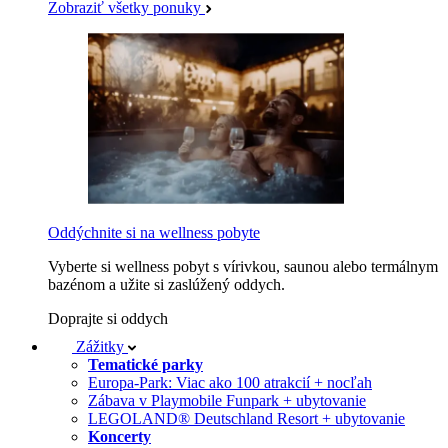
Zobraziť všetky ponuky
Oddýchnite si na wellness pobyte
Vyberte si wellness pobyt s vírivkou, saunou alebo termálnym
bazénom a užite si zaslúžený oddych.
Doprajte si oddych
Zážitky
Tematické parky
Europa-Park: Viac ako 100 atrakcií + nocľah
Zábava v Playmobile Funpark + ubytovanie
LEGOLAND® Deutschland Resort + ubytovanie
Koncerty