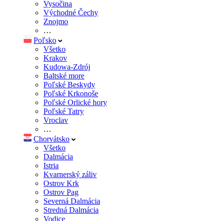
Vysočina
Východné Čechy
Znojmo
…
Poľsko
Všetko
Krakov
Kudowa-Zdrój
Baltské more
Poľské Beskydy
Poľské Krkonoše
Poľské Orlické hory
Poľské Tatry
Vroclav
…
Chorvátsko
Všetko
Dalmácia
Istria
Kvarnerský záliv
Ostrov Krk
Ostrov Pag
Severná Dalmácia
Stredná Dalmácia
Vodice