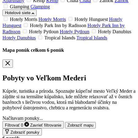
Apartmány
Kemp
Kemp
Chata
Chata
Zámok
Zámok
Glamping
Glamping
Hotelové siete
Hotely Morris
Hotely Morris
Hotely Hunguest
Hotely
Hunguest
Hotely Park Inn by Radisson
Hotely Park Inn by
Radisson
Hotely Pytloun
Hotely Pytloun
Hotely Danubius
Hotely Danubius
Tropical Islands
Tropical Islands
Mapa ponúk
celkom
6
ponúk
Pobyty vo Veľkom Mederi
Kúpele, turistika a príroda. Spoznajte kúpeľné mesto Veľký Meder a
zájdite si na termálne kúpalisko, kde môžete relaxovať až v ôsmich
bazénoch s liečivou vodou, ktorá má blahodarné účinky na
pohybové ústrojenstvo, chrbticu a regeneráciu svalstva.
Načítavam ponuky...
Filtrovať
0
Zavrieť
filtrovanie
Zobraziť mapu
Zobraziť ponuky