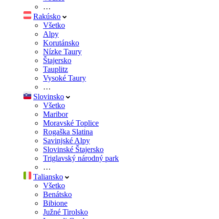
…
Rakúsko
Všetko
Alpy
Korutánsko
Nízke Taury
Štajersko
Tauplitz
Vysoké Taury
…
Slovinsko
Všetko
Maribor
Moravské Toplice
Rogaška Slatina
Savinjské Alpy
Slovinské Štajersko
Triglavský národný park
…
Taliansko
Všetko
Benátsko
Bibione
Južné Tirolsko