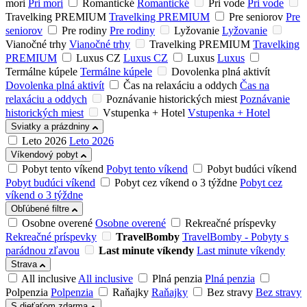
mori
Pri mori
Romantické
Romantické
Pri vode
Pri vode
Travelking PREMIUM
Travelking PREMIUM
Pre seniorov
Pre
seniorov
Pre rodiny
Pre rodiny
Lyžovanie
Lyžovanie
Vianočné trhy
Vianočné trhy
Travelking PREMIUM
Travelking
PREMIUM
Luxus CZ
Luxus CZ
Luxus
Luxus
Termálne kúpele
Termálne kúpele
Dovolenka plná aktivít
Dovolenka plná aktivít
Čas na relaxáciu a oddych
Čas na
relaxáciu a oddych
Poznávanie historických miest
Poznávanie
historických miest
Vstupenka + Hotel
Vstupenka + Hotel
Sviatky a prázdniny
Leto 2026
Leto 2026
Víkendový pobyt
Pobyt tento víkend
Pobyt tento víkend
Pobyt budúci víkend
Pobyt budúci víkend
Pobyt cez víkend o 3 týždne
Pobyt cez
víkend o 3 týždne
Obľúbené filtre
Osobne overené
Osobne overené
Rekreačné príspevky
Rekreačné príspevky
TravelBomby
TravelBomby - Pobyty s
parádnou zľavou
Last minute víkendy
Last minute víkendy
Strava
All inclusive
All inclusive
Plná penzia
Plná penzia
Polpenzia
Polpenzia
Raňajky
Raňajky
Bez stravy
Bez stravy
S dieťaťom zdarma