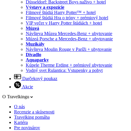
Düsseldorf: Backstreet Boys naživo + hotel
Výstavy a expozície
Filmové štúdiá Harry Potter™ + hotel
Filmové štúdiá Hra o tróny + prémiový hotel
VIP večer v Harry Potter štúdiách + hotel
Múzeá
Návšteva Múzea Mercedes-Benz + ubytovanie
Múzeá Porsche a Mercedes-Benz + ubytovanie
Muzikály
Návšteva Moulin Rouge v Paríži + ubytovanie
Divadlo
Aquaparky
Kúpele Therme Erding + prémiové ubytovanie
Vodný svet Rulantica: Vstupenky a pobyt
Darčekový poukaz
Akcie
O Travelkingu
O nás
Recenzie a skúsenosti
Travelking pomáha
Kariéra
Pre novinárov