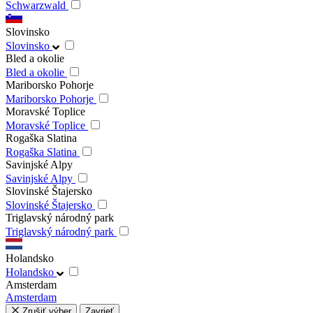
Schwarzwald
Slovinsko
Slovinsko
Bled a okolie
Bled a okolie
Mariborsko Pohorje
Mariborsko Pohorje
Moravské Toplice
Moravské Toplice
Rogaška Slatina
Rogaška Slatina
Savinjské Alpy
Savinjské Alpy
Slovinské Štajersko
Slovinské Štajersko
Triglavský národný park
Triglavský národný park
Holandsko
Holandsko
Amsterdam
Amsterdam
Zrušiť výber
Zavrieť