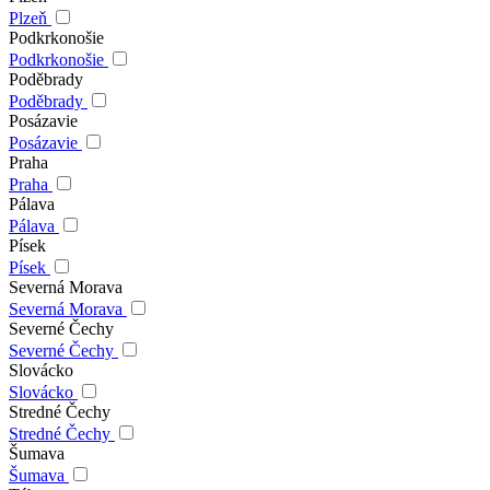
Plzeň
Podkrkonošie
Podkrkonošie
Poděbrady
Poděbrady
Posázavie
Posázavie
Praha
Praha
Pálava
Pálava
Písek
Písek
Severná Morava
Severná Morava
Severné Čechy
Severné Čechy
Slovácko
Slovácko
Stredné Čechy
Stredné Čechy
Šumava
Šumava