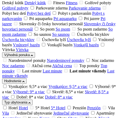
Detský kútik
Detský kútik
Fitness
Fitness
Golfové pobyty
Golfové pobyty
Parkovanie zdarma
Parkovanie zdarma
Pobyt bez detí
Pobyt bez detí
Pobyt s parkovaním
Pobyt s
parkovaním
Pri aquaparku
Pri aquaparku
Pri jazere
Pri
jazere
Slovensky či česky hovoriaci personál
Slovensky či česky
hovoriaci personál
So psom
So psom
So psom zadarmo
So
psom zadarmo
So saunou
So saunou
Úschovňa bicyklov
Úschovňa bicyklov
Úschovňa lyží
Úschovňa lyží
Vnútorný
bazén
Vnútorný bazén
Vonkajší bazén
Vonkajší bazén
Vírivka
Vírivka
Výhodná ponuka
Narodeninové ponuky
Narodeninové ponuky
Noc zadarmo
Noc zadarmo
Akčná cena
Akčná cena
Top ponuky
Top
ponuky
Last minute
Last minute
Last minute víkendy
Last
minute víkendy
Hodnotenie
Vynikajúce: 9,5* a viac
Vynikajúce: 9,5* a viac
Výborné: 9*
a viac
Výborné: 9* a viac
Skvelé: 8,5* a viac
Skvelé: 8,5* a
viac
Dobré: 8* a viac
Dobré: 8* a viac
Typ ubytovania
Hotel
Hotel
5* Hotel
5* Hotel
Penzión
Penzión
Vila
Vila
Jedinečné ubytovanie
Jedinečné ubytovanie
Apartmány