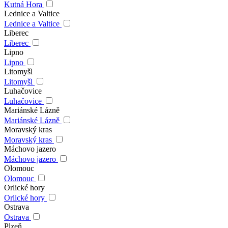
Kutná Hora
Lednice a Valtice
Lednice a Valtice
Liberec
Liberec
Lipno
Lipno
Litomyšl
Litomyšl
Luhačovice
Luhačovice
Mariánské Lázně
Mariánské Lázně
Moravský kras
Moravský kras
Máchovo jazero
Máchovo jazero
Olomouc
Olomouc
Orlické hory
Orlické hory
Ostrava
Ostrava
Plzeň