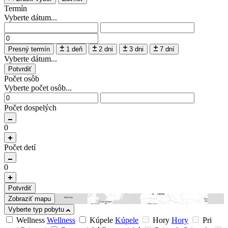
Termín
Vyberte dátum...
Presný termín
1 deň
2 dni
3 dni
7 dní
Vyberte dátum...
Potvrdiť
Počet osôb
Vyberte počet osôb...
Počet dospelých
0
Počet detí
0
Potvrdiť
Zobraziť mapu
Vyberte typ pobytu
Wellness
Wellness
Kúpele
Kúpele
Hory
Hory
Pri