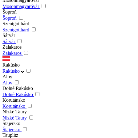
Mosonmagyaróvár
Mosonmagyaróvár
Šoproň
Šoproň
Szentgotthárd
Szentgotthárd
Sárvár
Sárvár
Zalakaros
Zalakaros
Rakúsko
Rakúsko
Alpy
Alpy
Dolné Rakúsko
Dolné Rakúsko
Korutánsko
Korutánsko
Nízké Taury
Nízké Taury
Štajersko
Štajersko
Tauplitz