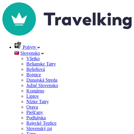
Pobyty
Slovensko
Všetko
Belianske Tatry
Bešeňová
Bojnice
Dunajská Streda
Južné Slovensko
Komárno
Liptov
Nízke Tatry
Orava
Piešťany
Podhájska
Rajecké Teplice
Slovenský raj
Tatry