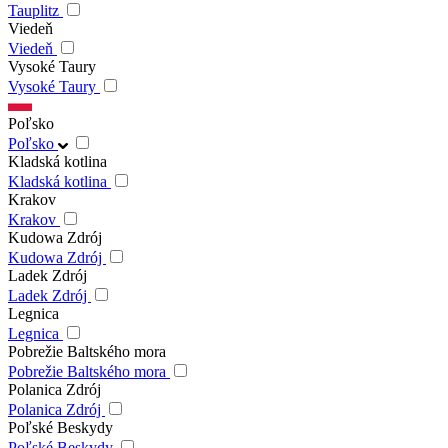
Tauplitz
Viedeň
Viedeň
Vysoké Taury
Vysoké Taury
Poľsko
Poľsko
Kladská kotlina
Kladská kotlina
Krakov
Krakov
Kudowa Zdrój
Kudowa Zdrój
Ladek Zdrój
Ladek Zdrój
Legnica
Legnica
Pobrežie Baltského mora
Pobrežie Baltského mora
Polanica Zdrój
Polanica Zdrój
Poľské Beskydy
Poľské Beskydy