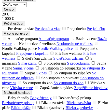
Cena
20
€
1 000
€
Počet osôb
Pre dvoch a viac
Pre dvoch a viac
Pre jedného
Pre jedného
V cene ponuky
Animačný program
Animačný program
Bazén v cene
Bazén
v cene
Neobmedzené wellness
Neobmedzené wellness
Nordic Walking palice
Nordic Walking palice
Prepojené s
kúpeľmi
Prepojené s kúpeľmi
Privátne wellness
Privátne
wellness
S dieťaťom zdarma
S dieťaťom zdarma
S
masážami
S masážami
S procedúrami
S procedúrami
Sauna
v cene
Sauna v cene
Se vstupom do aquaparku
Se vstupom do
aquaparku
Skipas
Skipas
So vstupom do kúpeľov
So
vstupom do kúpeľov
So vstupom do pivovaru
So vstupom do
pivovaru
So vstupom do zoo
So vstupom do zoo
Vírivka v
cene
Vírivka v cene
Zapožičanie bicyklov
Zapožičanie bicyklov
Možnosti hotela
Baby friendly
Baby friendly
Bezbariérový prístup
Bezbariérový prístup
Blízka zastávka
Blízka zastávka
Blízko
pláže
Blízko pláže
Blízko zjazdovky
Blízko zjazdovky