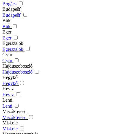
Bogács
Budapešť
Budapešť
Bük
Bük
Eger
Eger
Egerszalók
Egerszalók
Györ
Györ
Hajdúszoboszló
Hajdúszoboszló
Hegykő
Hegykő
Hévíz
Hévíz
Lenti
Lenti
Mezőkövesd
Mezőkövesd
Miskolc
Miskolc