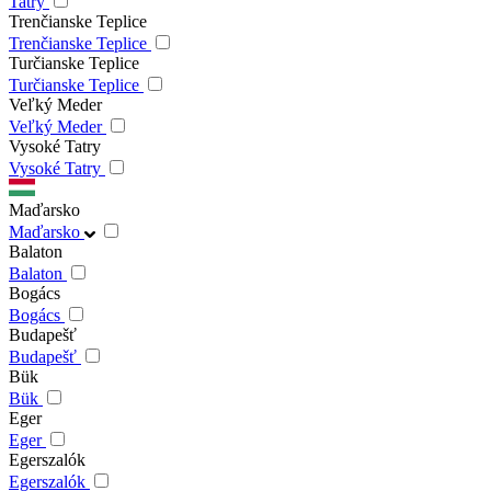
Tatry
Trenčianske Teplice
Trenčianske Teplice
Turčianske Teplice
Turčianske Teplice
Veľký Meder
Veľký Meder
Vysoké Tatry
Vysoké Tatry
Maďarsko
Maďarsko
Balaton
Balaton
Bogács
Bogács
Budapešť
Budapešť
Bük
Bük
Eger
Eger
Egerszalók
Egerszalók