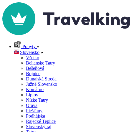
Pobyty
Slovensko
Všetko
Belianske Tatry
Bešeňová
Bojnice
Dunajská Streda
Južné Slovensko
Komárno
Liptov
Nízke Tatry
Orava
Piešťany
Podhájska
Rajecké Teplice
Slovenský raj
Tatry