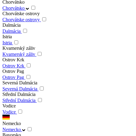
Chorvátsko
Chorvátsko
Chorvátske ostrovy
Chorvátske ostrovy
Dalmácia
Dalmácia
Istria
Istria
Kvarnerský záliv
Kvarnerský záliv
Ostrov Krk
Ostrov Krk
Ostrov Pag
Ostrov Pag
Severná Dalmácia
Severná Dalmácia
Střední Dalmácia
Střední Dalmácia
Vodice
Vodice
Nemecko
Nemecko
Bavorsko