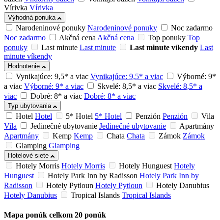
Vírivka
Vírivka
Výhodná ponuka
Narodeninové ponuky
Narodeninové ponuky
Noc zadarmo
Noc zadarmo
Akčná cena
Akčná cena
Top ponuky
Top
ponuky
Last minute
Last minute
Last minute víkendy
Last
minute víkendy
Hodnotenie
Vynikajúce: 9,5* a viac
Vynikajúce: 9,5* a viac
Výborné: 9*
a viac
Výborné: 9* a viac
Skvelé: 8,5* a viac
Skvelé: 8,5* a
viac
Dobré: 8* a viac
Dobré: 8* a viac
Typ ubytovania
Hotel
Hotel
5* Hotel
5* Hotel
Penzión
Penzión
Vila
Vila
Jedinečné ubytovanie
Jedinečné ubytovanie
Apartmány
Apartmány
Kemp
Kemp
Chata
Chata
Zámok
Zámok
Glamping
Glamping
Hotelové siete
Hotely Morris
Hotely Morris
Hotely Hunguest
Hotely
Hunguest
Hotely Park Inn by Radisson
Hotely Park Inn by
Radisson
Hotely Pytloun
Hotely Pytloun
Hotely Danubius
Hotely Danubius
Tropical Islands
Tropical Islands
Mapa ponúk
celkom
20
ponúk