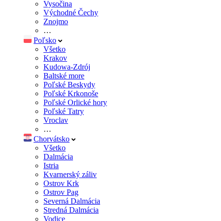
Vysočina
Východné Čechy
Znojmo
…
Poľsko
Všetko
Krakov
Kudowa-Zdrój
Baltské more
Poľské Beskydy
Poľské Krkonoše
Poľské Orlické hory
Poľské Tatry
Vroclav
…
Chorvátsko
Všetko
Dalmácia
Istria
Kvarnerský záliv
Ostrov Krk
Ostrov Pag
Severná Dalmácia
Stredná Dalmácia
Vodice