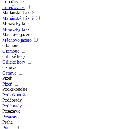
Luhačovice
Luhačovice
Mariánské Lázně
Mariánské Lázně
Moravský kras
Moravský kras
Máchovo jazero
Máchovo jazero
Olomouc
Olomouc
Orlické hory
Orlické hory
Ostrava
Ostrava
Plzeň
Plzeň
Podkrkonošie
Podkrkonošie
Poděbrady
Poděbrady
Posázavie
Posázavie
Praha
Praha