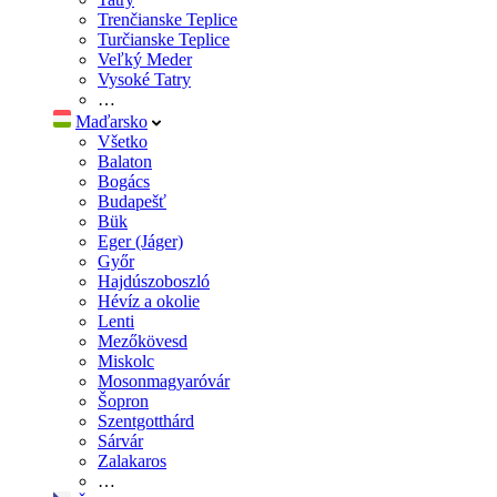
Trenčianske Teplice
Turčianske Teplice
Veľký Meder
Vysoké Tatry
…
Maďarsko
Všetko
Balaton
Bogács
Budapešť
Bük
Eger (Jáger)
Győr
Hajdúszoboszló
Hévíz a okolie
Lenti
Mezőkövesd
Miskolc
Mosonmagyaróvár
Šopron
Szentgotthárd
Sárvár
Zalakaros
…