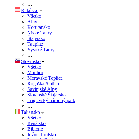
…
Rakúsko
Všetko
Alpy
Korutánsko
Nízke Taury
Štajersko
Tauplitz
Vysoké Taury
…
Slovinsko
Všetko
Maribor
Moravské Toplice
Rogaška Slatina
Savinjské Alpy
Slovinské Štajersko
Triglavský národný park
…
Taliansko
Všetko
Benátsko
Bibione
Južné Tirolsko