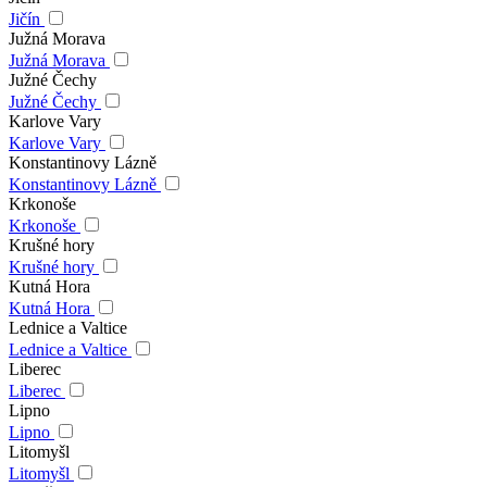
Jičín
Južná Morava
Južná Morava
Južné Čechy
Južné Čechy
Karlove Vary
Karlove Vary
Konstantinovy Lázně
Konstantinovy Lázně
Krkonoše
Krkonoše
Krušné hory
Krušné hory
Kutná Hora
Kutná Hora
Lednice a Valtice
Lednice a Valtice
Liberec
Liberec
Lipno
Lipno
Litomyšl
Litomyšl