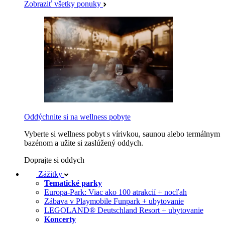
Zobraziť všetky ponuky
Oddýchnite si na wellness pobyte
Vyberte si wellness pobyt s vírivkou, saunou alebo termálnym
bazénom a užite si zaslúžený oddych.
Doprajte si oddych
Zážitky
Tematické parky
Europa-Park: Viac ako 100 atrakcií + nocľah
Zábava v Playmobile Funpark + ubytovanie
LEGOLAND® Deutschland Resort + ubytovanie
Koncerty