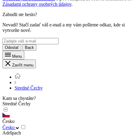
Zásadami ochrany osobných údajov
.
Zabudli ste heslo?
Nevadí! Stačí zadať váš e-mail a my vám pošleme odkaz, kde si
vytvoríte nové.
Odoslať
Back
Menu
Zavřít menu
Stredné Čechy
Kam sa chystáte?
Stredné Čechy
Česko
Česko
Adršpach