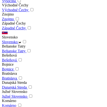
Vysočina
Východné Čechy
Východné Čechy
Znojmo
Znojmo
Západné Čechy
Západné Čechy
Slovensko
Slovensko
Belianske Tatry
Belianske Tatry
Bešeňová
Bešeňová
Bojnice
Bojnice
Bratislava
Bratislava
Dunajská Streda
Dunajská Streda
Južné Slovensko
Južné Slovensko
Komárno
Komárno