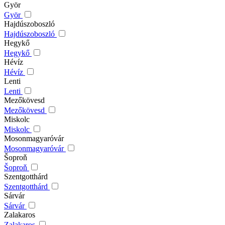
Györ
Györ
Hajdúszoboszló
Hajdúszoboszló
Hegykő
Hegykő
Hévíz
Hévíz
Lenti
Lenti
Mezőkövesd
Mezőkövesd
Miskolc
Miskolc
Mosonmagyaróvár
Mosonmagyaróvár
Šoproň
Šoproň
Szentgotthárd
Szentgotthárd
Sárvár
Sárvár
Zalakaros
Zalakaros