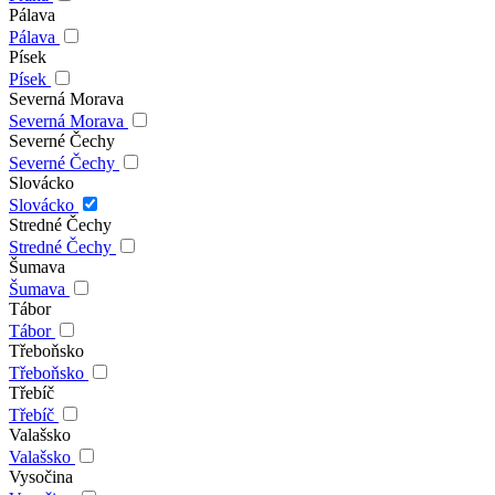
Pálava
Pálava
Písek
Písek
Severná Morava
Severná Morava
Severné Čechy
Severné Čechy
Slovácko
Slovácko
Stredné Čechy
Stredné Čechy
Šumava
Šumava
Tábor
Tábor
Třeboňsko
Třeboňsko
Třebíč
Třebíč
Valašsko
Valašsko
Vysočina