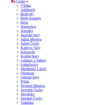
Česko
Všetko
Adršpach
Beskydy
Biele Karpaty
Brno
Harrachov
Jeseníky
Jizerské hory
Južná Morava
Južné Čechy
Karlove Vary
Krkonoše
Krušné hory
Lednice a Valtice
Luhačovice
Mariánské Lázně
Olomouc
Orlické hory
Praha
Severná Morava
Severné Čechy
Slovácko
Stredné Čechy
Valašsko