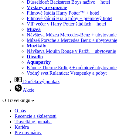
Düsseldorf: Backstreet Boys naživo + hotel
Výstavy a expozície
Filmové štúdiá Harry Potter™ + hotel
Filmové štúdiá Hra o tróny + prémiový hotel
VIP večer v Harry Potter štúdiách + hotel
Múzeá
Návšteva Múzea Mercedes-Benz + ubytovanie
Múzeá Porsche a Mercedes-Benz + ubytovanie
Muzikály
Návšteva Moulin Rouge v Paríži + ubytovanie
Divadlo
Aquaparky
Kúpele Therme Erding + prémiové ubytovanie
Vodný svet Rulantica: Vstupenky a pobyt
Darčekový poukaz
Akcie
O Travelkingu
O nás
Recenzie a skúsenosti
Travelking pomáha
Kariéra
Pre novinárov