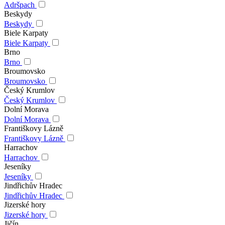
Adršpach
Beskydy
Beskydy
Biele Karpaty
Biele Karpaty
Brno
Brno
Broumovsko
Broumovsko
Český Krumlov
Český Krumlov
Dolní Morava
Dolní Morava
Františkovy Lázně
Františkovy Lázně
Harrachov
Harrachov
Jeseníky
Jeseníky
Jindřichův Hradec
Jindřichův Hradec
Jizerské hory
Jizerské hory
Jičín