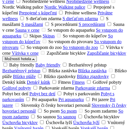
v cene
Neobmedzené wellness
Neobmedzené wellness
Nordic Walking palice
Nordic Walking palice
Prepojené s
kúpeľmi
Prepojené s kúpeľmi
Privátne wellness
Privátne
wellness
S dieťaťom zdarma
S dieťaťom zdarma
S
masážami
S masážami
S procedúrami
S procedúrami
Sauna
v cene
Sauna v cene
Se vstupom do aquaparku
Se vstupom do
aquaparku
Skipas
Skipas
So vstupom do kúpeľov
So
vstupom do kúpeľov
So vstupom do pivovaru
So vstupom do
pivovaru
So vstupom do zoo
So vstupom do zoo
Vírivka v
cene
Vírivka v cene
Zapožičanie bicyklov
Zapožičanie bicyklov
Možnosti hotela
Baby friendly
Baby friendly
Bezbariérový prístup
Bezbariérový prístup
Blízka zastávka
Blízka zastávka
Blízko
pláže
Blízko pláže
Blízko zjazdovky
Blízko zjazdovky
Detský kútik
Detský kútik
Fitness
Fitness
Golfové pobyty
Golfové pobyty
Parkovanie zdarma
Parkovanie zdarma
Pobyt bez detí
Pobyt bez detí
Pobyt s parkovaním
Pobyt s
parkovaním
Pri aquaparku
Pri aquaparku
Pri jazere
Pri
jazere
Slovensky či česky hovoriaci personál
Slovensky či česky
hovoriaci personál
So psom
So psom
So psom zadarmo
So
psom zadarmo
So saunou
So saunou
Úschovňa bicyklov
Úschovňa bicyklov
Úschovňa lyží
Úschovňa lyží
Vnútorný
bazén
Vnútorný bazén
Vonkajší bazén
Vonkajší bazén