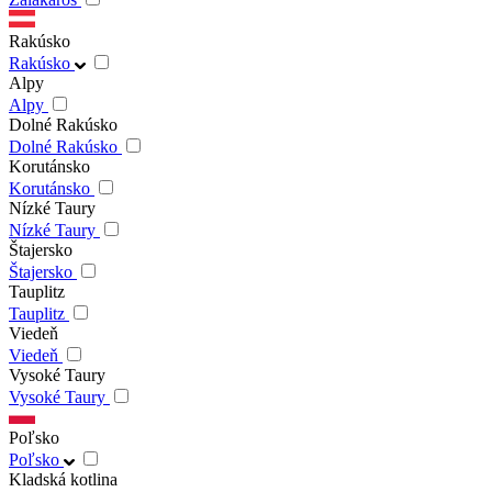
Rakúsko
Rakúsko
Alpy
Alpy
Dolné Rakúsko
Dolné Rakúsko
Korutánsko
Korutánsko
Nízké Taury
Nízké Taury
Štajersko
Štajersko
Tauplitz
Tauplitz
Viedeň
Viedeň
Vysoké Taury
Vysoké Taury
Poľsko
Poľsko
Kladská kotlina