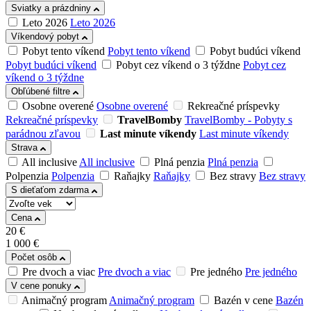
Sviatky a prázdniny
Leto 2026
Leto 2026
Víkendový pobyt
Pobyt tento víkend
Pobyt tento víkend
Pobyt budúci víkend
Pobyt budúci víkend
Pobyt cez víkend o 3 týždne
Pobyt cez
víkend o 3 týždne
Obľúbené filtre
Osobne overené
Osobne overené
Rekreačné príspevky
Rekreačné príspevky
TravelBomby
TravelBomby - Pobyty s
parádnou zľavou
Last minute víkendy
Last minute víkendy
Strava
All inclusive
All inclusive
Plná penzia
Plná penzia
Polpenzia
Polpenzia
Raňajky
Raňajky
Bez stravy
Bez stravy
S dieťaťom zdarma
Cena
20
€
1 000
€
Počet osôb
Pre dvoch a viac
Pre dvoch a viac
Pre jedného
Pre jedného
V cene ponuky
Animačný program
Animačný program
Bazén v cene
Bazén