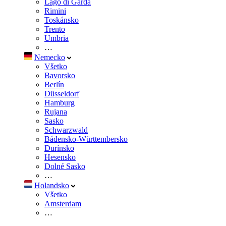
Lago di Garda
Rimini
Toskánsko
Trento
Umbria
…
Nemecko
Všetko
Bavorsko
Berlín
Düsseldorf
Hamburg
Rujana
Sasko
Schwarzwald
Bádensko-Württembersko
Durínsko
Hesensko
Dolné Sasko
…
Holandsko
Všetko
Amsterdam
…