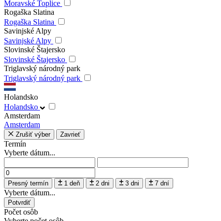
Moravské Toplice
Rogaška Slatina
Rogaška Slatina
Savinjské Alpy
Savinjské Alpy
Slovinské Štajersko
Slovinské Štajersko
Triglavský národný park
Triglavský národný park
Holandsko
Holandsko
Amsterdam
Amsterdam
Zrušiť výber
Zavrieť
Termín
Vyberte dátum...
Presný termín
1 deň
2 dni
3 dni
7 dní
Vyberte dátum...
Potvrdiť
Počet osôb
Vyberte počet osôb...