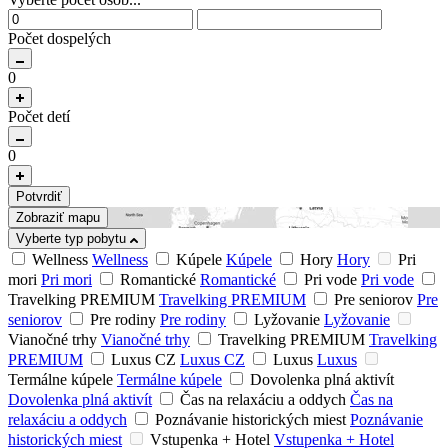
Počet dospelých
0
Počet detí
0
Potvrdiť
Zobraziť mapu
Vyberte typ pobytu
Wellness
Wellness
Kúpele
Kúpele
Hory
Hory
Pri
mori
Pri mori
Romantické
Romantické
Pri vode
Pri vode
Travelking PREMIUM
Travelking PREMIUM
Pre seniorov
Pre
seniorov
Pre rodiny
Pre rodiny
Lyžovanie
Lyžovanie
Vianočné trhy
Vianočné trhy
Travelking PREMIUM
Travelking
PREMIUM
Luxus CZ
Luxus CZ
Luxus
Luxus
Termálne kúpele
Termálne kúpele
Dovolenka plná aktivít
Dovolenka plná aktivít
Čas na relaxáciu a oddych
Čas na
relaxáciu a oddych
Poznávanie historických miest
Poznávanie
historických miest
Vstupenka + Hotel
Vstupenka + Hotel