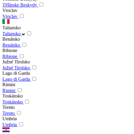
Těšínske Beskydy
Vroclav
Vroclav
Taliansko
Taliansko
Benátsko
Benátsko
Bibione
Bibione
Južné Tirolsko
Južné Tirolsko
Lago di Garda
Lago di Garda
Rimini
Rimini
Toskánsko
Toskánsko
Trento
Trento
Umbria
Umbria