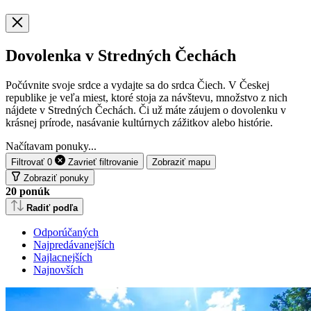
Dovolenka v Stredných Čechách
Počúvnite svoje srdce a vydajte sa do srdca Čiech. V Českej
republike je veľa miest, ktoré stoja za návštevu, množstvo z nich
nájdete v Stredných Čechách. Či už máte záujem o dovolenku v
krásnej prírode, nasávanie kultúrnych zážitkov alebo histórie.
Načítavam ponuky...
Filtrovať
0
Zavrieť
filtrovanie
Zobraziť mapu
Zobraziť ponuky
20
ponúk
Radiť podľa
Odporúčaných
Najpredávanejších
Najlacnejších
Najnovších