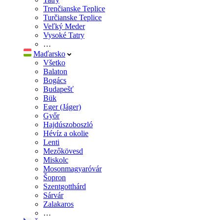
Trenčianske Teplice
Turčianske Teplice
Veľký Meder
Vysoké Tatry
…
Maďarsko
Všetko
Balaton
Bogács
Budapešť
Bük
Eger (Jáger)
Győr
Hajdúszoboszló
Hévíz a okolie
Lenti
Mezőkövesd
Miskolc
Mosonmagyaróvár
Šopron
Szentgotthárd
Sárvár
Zalakaros
…