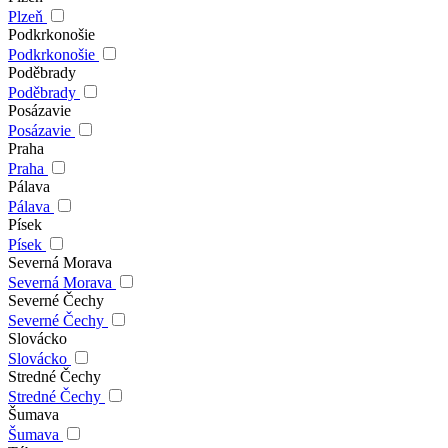
Plzeň
Podkrkonošie
Podkrkonošie
Poděbrady
Poděbrady
Posázavie
Posázavie
Praha
Praha
Pálava
Pálava
Písek
Písek
Severná Morava
Severná Morava
Severné Čechy
Severné Čechy
Slovácko
Slovácko
Stredné Čechy
Stredné Čechy
Šumava
Šumava