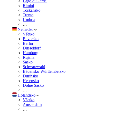
Lago di Garda
Rimini
Toskánsko
Trento
Umbria
…
Nemecko
Všetko
Bavorsko
Berlín
Düsseldorf
Hamburg
Rujana
Sasko
Schwarzwald
Bádensko-Württembersko
Durínsko
Hesensko
Dolné Sasko
…
Holandsko
Všetko
Amsterdam
…