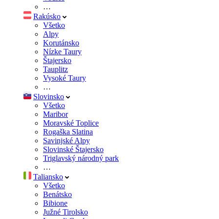
…
Rakúsko
Všetko
Alpy
Korutánsko
Nízke Taury
Štajersko
Tauplitz
Vysoké Taury
…
Slovinsko
Všetko
Maribor
Moravské Toplice
Rogaška Slatina
Savinjské Alpy
Slovinské Štajersko
Triglavský národný park
…
Taliansko
Všetko
Benátsko
Bibione
Južné Tirolsko