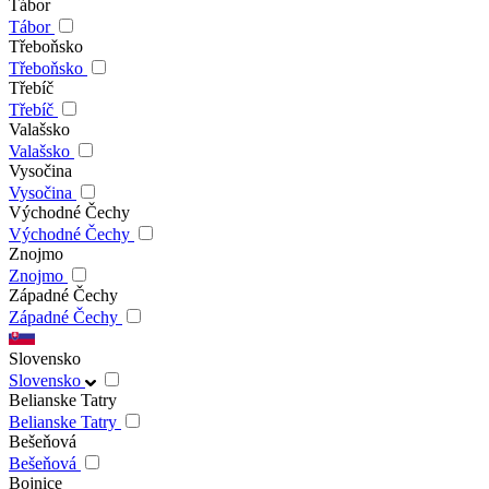
Tábor
Tábor
Třeboňsko
Třeboňsko
Třebíč
Třebíč
Valašsko
Valašsko
Vysočina
Vysočina
Východné Čechy
Východné Čechy
Znojmo
Znojmo
Západné Čechy
Západné Čechy
Slovensko
Slovensko
Belianske Tatry
Belianske Tatry
Bešeňová
Bešeňová
Bojnice