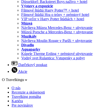
Düsseldorf: Backstreet Boys naživo + hotel
Výstavy a expozície
Filmové štúdiá Harry Potter™ + hotel
Filmové štúdiá Hra o tróny + prémiový hotel
VIP večer v Harry Potter štúdiách + hotel
Múzeá
Návšteva Múzea Mercedes-Benz + ubytovanie
Múzeá Porsche a Mercedes-Benz + ubytovanie
Muzikály
Návšteva Moulin Rouge v Paríži + ubytovanie
Divadlo
Aquaparky
Kúpele Therme Erding + prémiové ubytovanie
Vodný svet Rulantica: Vstupenky a pobyt
Darčekový poukaz
Akcie
O Travelkingu
O nás
Recenzie a skúsenosti
Travelking pomáha
Kariéra
Pre novinárov