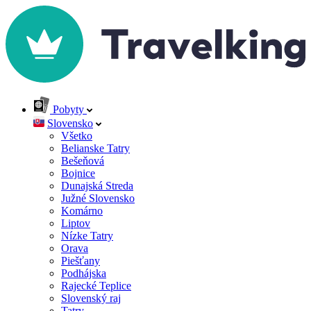
Pobyty
Slovensko
Všetko
Belianske Tatry
Bešeňová
Bojnice
Dunajská Streda
Južné Slovensko
Komárno
Liptov
Nízke Tatry
Orava
Piešťany
Podhájska
Rajecké Teplice
Slovenský raj
Tatry