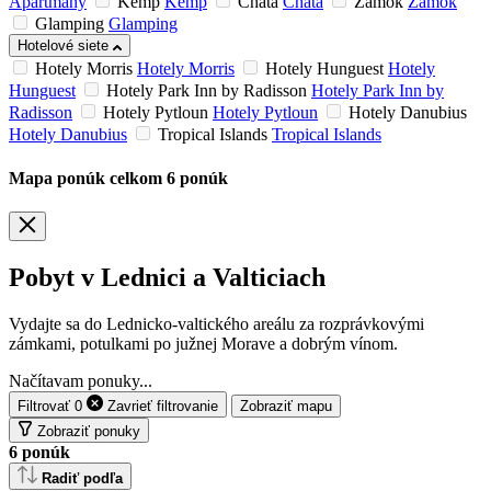
Apartmány
Kemp
Kemp
Chata
Chata
Zámok
Zámok
Glamping
Glamping
Hotelové siete
Hotely Morris
Hotely Morris
Hotely Hunguest
Hotely
Hunguest
Hotely Park Inn by Radisson
Hotely Park Inn by
Radisson
Hotely Pytloun
Hotely Pytloun
Hotely Danubius
Hotely Danubius
Tropical Islands
Tropical Islands
Mapa ponúk
celkom
6
ponúk
Pobyt v Lednici a Valticiach
Vydajte sa do Lednicko-valtického areálu za rozprávkovými
zámkami, potulkami po južnej Morave a dobrým vínom.
Načítavam ponuky...
Filtrovať
0
Zavrieť
filtrovanie
Zobraziť mapu
Zobraziť ponuky
6
ponúk
Radiť podľa