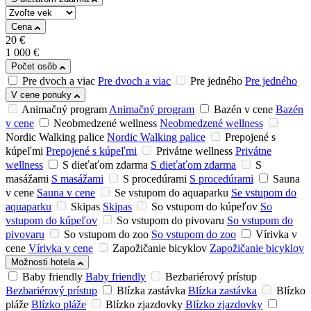
Cena
20
€
1 000
€
Počet osôb
Pre dvoch a viac
Pre dvoch a viac
Pre jedného
Pre jedného
V cene ponuky
Animačný program
Animačný program
Bazén v cene
Bazén
v cene
Neobmedzené wellness
Neobmedzené wellness
Nordic Walking palice
Nordic Walking palice
Prepojené s
kúpeľmi
Prepojené s kúpeľmi
Privátne wellness
Privátne
wellness
S dieťaťom zdarma
S dieťaťom zdarma
S
masážami
S masážami
S procedúrami
S procedúrami
Sauna
v cene
Sauna v cene
Se vstupom do aquaparku
Se vstupom do
aquaparku
Skipas
Skipas
So vstupom do kúpeľov
So
vstupom do kúpeľov
So vstupom do pivovaru
So vstupom do
pivovaru
So vstupom do zoo
So vstupom do zoo
Vírivka v
cene
Vírivka v cene
Zapožičanie bicyklov
Zapožičanie bicyklov
Možnosti hotela
Baby friendly
Baby friendly
Bezbariérový prístup
Bezbariérový prístup
Blízka zastávka
Blízka zastávka
Blízko
pláže
Blízko pláže
Blízko zjazdovky
Blízko zjazdovky