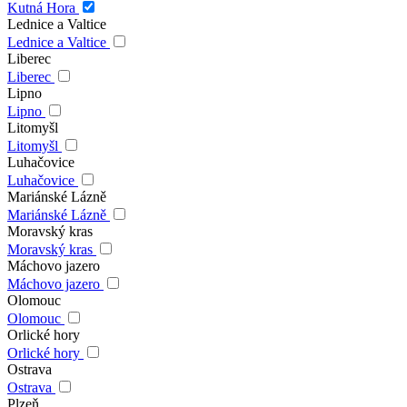
Kutná Hora
Lednice a Valtice
Lednice a Valtice
Liberec
Liberec
Lipno
Lipno
Litomyšl
Litomyšl
Luhačovice
Luhačovice
Mariánské Lázně
Mariánské Lázně
Moravský kras
Moravský kras
Máchovo jazero
Máchovo jazero
Olomouc
Olomouc
Orlické hory
Orlické hory
Ostrava
Ostrava
Plzeň