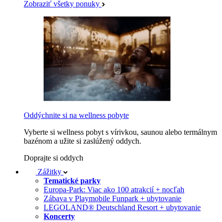
Zobraziť všetky ponuky
Oddýchnite si na wellness pobyte
Vyberte si wellness pobyt s vírivkou, saunou alebo termálnym
bazénom a užite si zaslúžený oddych.
Doprajte si oddych
Zážitky
Tematické parky
Europa-Park: Viac ako 100 atrakcií + nocľah
Zábava v Playmobile Funpark + ubytovanie
LEGOLAND® Deutschland Resort + ubytovanie
Koncerty