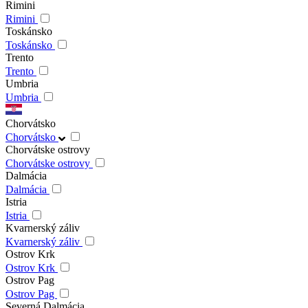
Rimini
Rimini
Toskánsko
Toskánsko
Trento
Trento
Umbria
Umbria
Chorvátsko
Chorvátsko
Chorvátske ostrovy
Chorvátske ostrovy
Dalmácia
Dalmácia
Istria
Istria
Kvarnerský záliv
Kvarnerský záliv
Ostrov Krk
Ostrov Krk
Ostrov Pag
Ostrov Pag
Severná Dalmácia