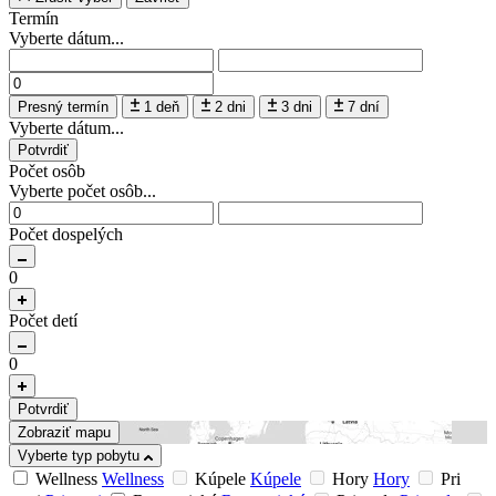
Termín
Vyberte dátum...
Presný termín
1 deň
2 dni
3 dni
7 dní
Vyberte dátum...
Potvrdiť
Počet osôb
Vyberte počet osôb...
Počet dospelých
0
Počet detí
0
Potvrdiť
Zobraziť mapu
Vyberte typ pobytu
Wellness
Wellness
Kúpele
Kúpele
Hory
Hory
Pri