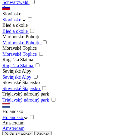
Schwarzwald
Slovinsko
Slovinsko
Bled a okolie
Bled a okolie
Mariborsko Pohorje
Mariborsko Pohorje
Moravské Toplice
Moravské Toplice
Rogaška Slatina
Rogaška Slatina
Savinjské Alpy
Savinjské Alpy
Slovinské Štajersko
Slovinské Štajersko
Triglavský národný park
Triglavský národný park
Holandsko
Holandsko
Amsterdam
Amsterdam
Zrušiť výber
Zavrieť