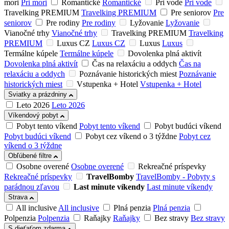
mori
Pri mori
Romantické
Romantické
Pri vode
Pri vode
Travelking PREMIUM
Travelking PREMIUM
Pre seniorov
Pre
seniorov
Pre rodiny
Pre rodiny
Lyžovanie
Lyžovanie
Vianočné trhy
Vianočné trhy
Travelking PREMIUM
Travelking
PREMIUM
Luxus CZ
Luxus CZ
Luxus
Luxus
Termálne kúpele
Termálne kúpele
Dovolenka plná aktivít
Dovolenka plná aktivít
Čas na relaxáciu a oddych
Čas na
relaxáciu a oddych
Poznávanie historických miest
Poznávanie
historických miest
Vstupenka + Hotel
Vstupenka + Hotel
Sviatky a prázdniny
Leto 2026
Leto 2026
Víkendový pobyt
Pobyt tento víkend
Pobyt tento víkend
Pobyt budúci víkend
Pobyt budúci víkend
Pobyt cez víkend o 3 týždne
Pobyt cez
víkend o 3 týždne
Obľúbené filtre
Osobne overené
Osobne overené
Rekreačné príspevky
Rekreačné príspevky
TravelBomby
TravelBomby - Pobyty s
parádnou zľavou
Last minute víkendy
Last minute víkendy
Strava
All inclusive
All inclusive
Plná penzia
Plná penzia
Polpenzia
Polpenzia
Raňajky
Raňajky
Bez stravy
Bez stravy
S dieťaťom zdarma