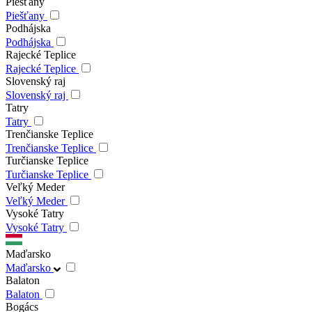
Piešťany
Piešťany
Podhájska
Podhájska
Rajecké Teplice
Rajecké Teplice
Slovenský raj
Slovenský raj
Tatry
Tatry
Trenčianske Teplice
Trenčianske Teplice
Turčianske Teplice
Turčianske Teplice
Veľký Meder
Veľký Meder
Vysoké Tatry
Vysoké Tatry
Maďarsko
Maďarsko
Balaton
Balaton
Bogács