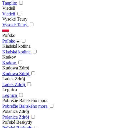
Tauplitz
Viedeň
Viedeň
Vysoké Taury
Vysoké Taury
Poľsko
Poľsko
Kladská kotlina
Kladská kotlina
Krakov
Krakov
Kudowa Zdrój
Kudowa Zdrój
Ladek Zdrój
Ladek Zdrój
Legnica
Legnica
Pobrežie Baltského mora
Pobrežie Baltského mora
Polanica Zdrój
Polanica Zdrój
Poľské Beskydy
Poľské Beskydy