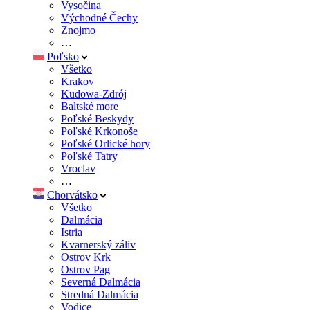
Vysočina
Východné Čechy
Znojmo
…
Poľsko
Všetko
Krakov
Kudowa-Zdrój
Baltské more
Poľské Beskydy
Poľské Krkonoše
Poľské Orlické hory
Poľské Tatry
Vroclav
…
Chorvátsko
Všetko
Dalmácia
Istria
Kvarnerský záliv
Ostrov Krk
Ostrov Pag
Severná Dalmácia
Stredná Dalmácia
Vodice