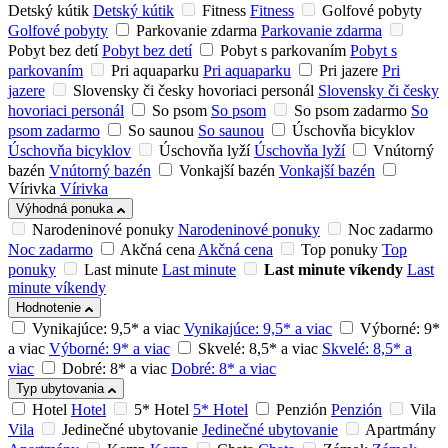
Detský kútik
Detský kútik
Fitness
Fitness
Golfové pobyty
Golfové pobyty
Parkovanie zdarma
Parkovanie zdarma
Pobyt bez detí
Pobyt bez detí
Pobyt s parkovaním
Pobyt s
parkovaním
Pri aquaparku
Pri aquaparku
Pri jazere
Pri
jazere
Slovensky či česky hovoriaci personál
Slovensky či česky
hovoriaci personál
So psom
So psom
So psom zadarmo
So
psom zadarmo
So saunou
So saunou
Úschovňa bicyklov
Úschovňa bicyklov
Úschovňa lyží
Úschovňa lyží
Vnútorný
bazén
Vnútorný bazén
Vonkajší bazén
Vonkajší bazén
Vírivka
Vírivka
Výhodná ponuka
Narodeninové ponuky
Narodeninové ponuky
Noc zadarmo
Noc zadarmo
Akčná cena
Akčná cena
Top ponuky
Top
ponuky
Last minute
Last minute
Last minute víkendy
Last
minute víkendy
Hodnotenie
Vynikajúce: 9,5* a viac
Vynikajúce: 9,5* a viac
Výborné: 9*
a viac
Výborné: 9* a viac
Skvelé: 8,5* a viac
Skvelé: 8,5* a
viac
Dobré: 8* a viac
Dobré: 8* a viac
Typ ubytovania
Hotel
Hotel
5* Hotel
5* Hotel
Penzión
Penzión
Vila
Vila
Jedinečné ubytovanie
Jedinečné ubytovanie
Apartmány