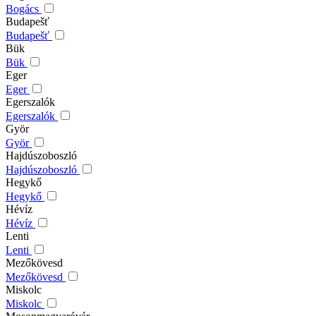
Bogács
Budapešť
Budapešť
Bük
Bük
Eger
Eger
Egerszalók
Egerszalók
Györ
Györ
Hajdúszoboszló
Hajdúszoboszló
Hegykő
Hegykő
Hévíz
Hévíz
Lenti
Lenti
Mezőkövesd
Mezőkövesd
Miskolc
Miskolc