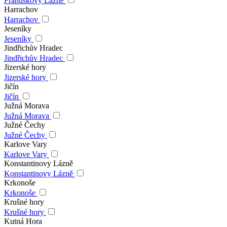
Františkovy Lázně
Harrachov
Harrachov
Jeseníky
Jeseníky
Jindřichův Hradec
Jindřichův Hradec
Jizerské hory
Jizerské hory
Jičín
Jičín
Južná Morava
Južná Morava
Južné Čechy
Južné Čechy
Karlove Vary
Karlove Vary
Konstantinovy Lázně
Konstantinovy Lázně
Krkonoše
Krkonoše
Krušné hory
Krušné hory
Kutná Hora