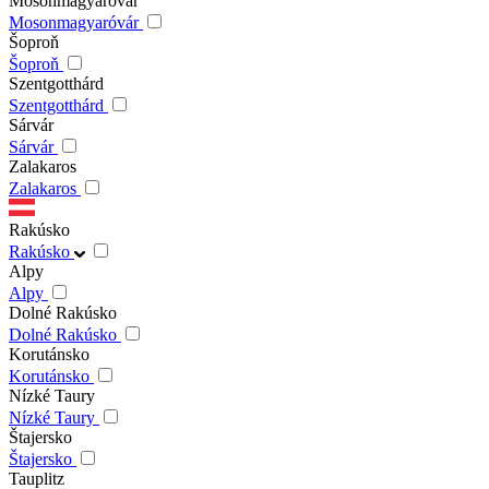
Mosonmagyaróvár
Mosonmagyaróvár
Šoproň
Šoproň
Szentgotthárd
Szentgotthárd
Sárvár
Sárvár
Zalakaros
Zalakaros
Rakúsko
Rakúsko
Alpy
Alpy
Dolné Rakúsko
Dolné Rakúsko
Korutánsko
Korutánsko
Nízké Taury
Nízké Taury
Štajersko
Štajersko
Tauplitz