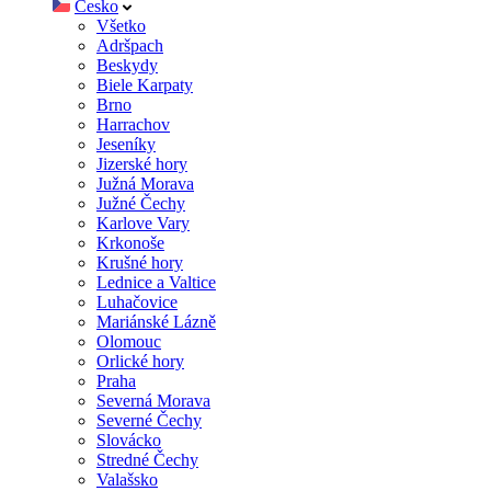
Česko
Všetko
Adršpach
Beskydy
Biele Karpaty
Brno
Harrachov
Jeseníky
Jizerské hory
Južná Morava
Južné Čechy
Karlove Vary
Krkonoše
Krušné hory
Lednice a Valtice
Luhačovice
Mariánské Lázně
Olomouc
Orlické hory
Praha
Severná Morava
Severné Čechy
Slovácko
Stredné Čechy
Valašsko