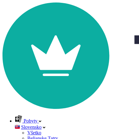
Pobyty
Slovensko
Všetko
Belianske Tatry