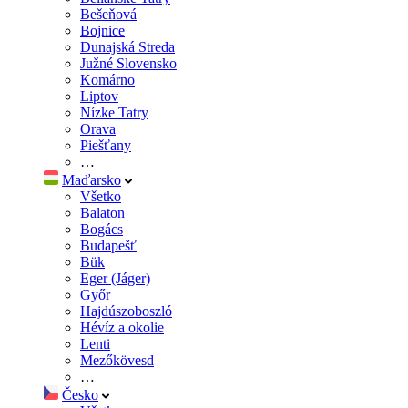
Bešeňová
Bojnice
Dunajská Streda
Južné Slovensko
Komárno
Liptov
Nízke Tatry
Orava
Piešťany
…
Maďarsko
Všetko
Balaton
Bogács
Budapešť
Bük
Eger (Jáger)
Győr
Hajdúszoboszló
Hévíz a okolie
Lenti
Mezőkövesd
…
Česko