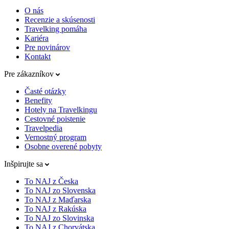
O nás
Recenzie a skúsenosti
Travelking pomáha
Kariéra
Pre novinárov
Kontakt
Pre zákazníkov
Časté otázky
Benefity
Hotely na Travelkingu
Cestovné poistenie
Travelpedia
Vernostný program
Osobne overené pobyty
Inšpirujte sa
To NAJ z Česka
To NAJ zo Slovenska
To NAJ z Maďarska
To NAJ z Rakúska
To NAJ zo Slovinska
To NAJ z Chorvátska