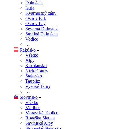
Dalmácia
Istria
Kvarnerský záliv
Ostrov Krk
Ostrov Pag
Severná Dalmácia
Stredná Dalmácia
Vodice
…
Rakúsko
Všetko
Alpy
Korutánsko
Nízke Taury
Štajersko
Tauplitz
Vysoké Taury
…
Slovinsko
Všetko
Maribor
Moravské Toplice
Rogaška Slatina
Savinjské Alpy
Slovinské Štajersko