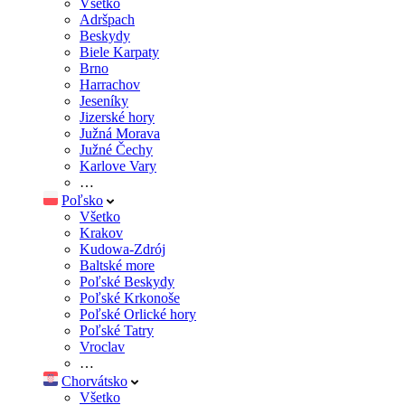
Všetko
Adršpach
Beskydy
Biele Karpaty
Brno
Harrachov
Jeseníky
Jizerské hory
Južná Morava
Južné Čechy
Karlove Vary
…
Poľsko
Všetko
Krakov
Kudowa-Zdrój
Baltské more
Poľské Beskydy
Poľské Krkonoše
Poľské Orlické hory
Poľské Tatry
Vroclav
…
Chorvátsko
Všetko