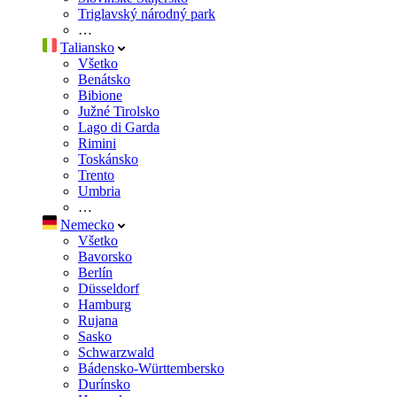
Triglavský národný park
…
Taliansko
Všetko
Benátsko
Bibione
Južné Tirolsko
Lago di Garda
Rimini
Toskánsko
Trento
Umbria
…
Nemecko
Všetko
Bavorsko
Berlín
Düsseldorf
Hamburg
Rujana
Sasko
Schwarzwald
Bádensko-Württembersko
Durínsko