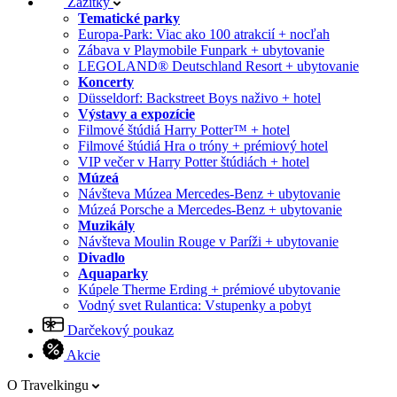
Zážitky
Tematické parky
Europa-Park: Viac ako 100 atrakcií + nocľah
Zábava v Playmobile Funpark + ubytovanie
LEGOLAND® Deutschland Resort + ubytovanie
Koncerty
Düsseldorf: Backstreet Boys naživo + hotel
Výstavy a expozície
Filmové štúdiá Harry Potter™ + hotel
Filmové štúdiá Hra o tróny + prémiový hotel
VIP večer v Harry Potter štúdiách + hotel
Múzeá
Návšteva Múzea Mercedes-Benz + ubytovanie
Múzeá Porsche a Mercedes-Benz + ubytovanie
Muzikály
Návšteva Moulin Rouge v Paríži + ubytovanie
Divadlo
Aquaparky
Kúpele Therme Erding + prémiové ubytovanie
Vodný svet Rulantica: Vstupenky a pobyt
Darčekový poukaz
Akcie
O Travelkingu