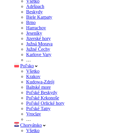
Všetko
Adršpach
Beskydy
Biele Karpaty
Brno
Harrachov
Jeseníky
Jizerské hory
Južná Morava
Južné Čechy
Karlove Vary
…
Poľsko
Všetko
Krakov
Kudowa-Zdrój
Baltské more
Poľské Beskydy
Poľské Krkonoše
Poľské Orlické hory
Poľské Tatry
Vroclav
…
Chorvátsko
Všetko