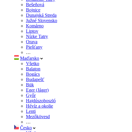
Bešeňová
Bojnice
Dunajská Streda
Južné Slovensko
Komárno
Liptov
Nízke Tatry
Orava
Piešťany
…
Maďarsko
Všetko
Balaton
Bogács
Budapešť
Bük
Eger (Jáger)
Győr
Hajdúszoboszló
Hévíz a okolie
Lenti
Mezőkövesd
…
Česko