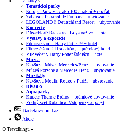
Zážitky
Tematické parky
Europa-Park: Viac ako 100 atrakcií + nocľah
Zábava v Playmobile Funpark + ubytovanie
LEGOLAND® Deutschland Resort + ubytovanie
Koncerty
Düsseldorf: Backstreet Boys naživo + hotel
Výstavy a expozície
Filmové štúdiá Harry Potter™ + hotel
Filmové štúdiá Hra o tróny + prémiový hotel
VIP večer v Harry Potter štúdiách + hotel
Múzeá
Návšteva Múzea Mercedes-Benz + ubytovanie
Múzeá Porsche a Mercedes-Benz + ubytovanie
Muzikály
Návšteva Moulin Rouge v Paríži + ubytovanie
Divadlo
Aquaparky
Kúpele Therme Erding + prémiové ubytovanie
Vodný svet Rulantica: Vstupenky a pobyt
Darčekový poukaz
Akcie
O Travelkingu