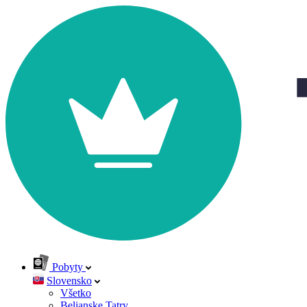
Pobyty
Slovensko
Všetko
Belianske Tatry