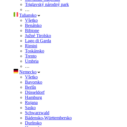
Triglavský národný park
…
Taliansko
Všetko
Benátsko
Bibione
Južné Tirolsko
Lago di Garda
Rimini
Toskánsko
Trento
Umbria
…
Nemecko
Všetko
Bavorsko
Berlín
Düsseldorf
Hamburg
Rujana
Sasko
Schwarzwald
Bádensko-Württembersko
Durínsko