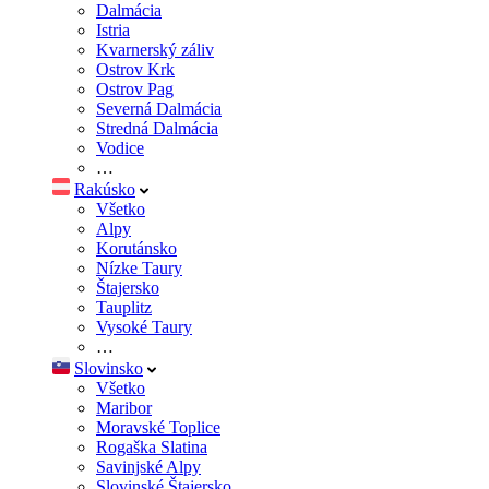
Dalmácia
Istria
Kvarnerský záliv
Ostrov Krk
Ostrov Pag
Severná Dalmácia
Stredná Dalmácia
Vodice
…
Rakúsko
Všetko
Alpy
Korutánsko
Nízke Taury
Štajersko
Tauplitz
Vysoké Taury
…
Slovinsko
Všetko
Maribor
Moravské Toplice
Rogaška Slatina
Savinjské Alpy
Slovinské Štajersko