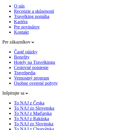
O nás
Recenzie a skúsenosti
Travelking pomáha
Kariéra
Pre novinárov
Kontakt
Pre zákazníkov
Časté otázky
Benefity
Hotely na Travelkingu
Cestovné poistenie
Travelpedia
Vernostný program
Osobne overené pobyty
Inšpirujte sa
To NAJ z Česka
To NAJ zo Slovenska
To NAJ z Maďarska
To NAJ z Rakúska
To NAJ zo Slovinska
To NAJ z Chorvátska