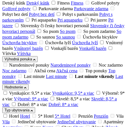
Detský kútik
Detský kútik
Fitness
Fitness
Golfové pobyty
Golfové pobyty
Parkovanie zdarma
Parkovanie zdarma
Pobyt bez detí
Pobyt bez detí
Pobyt s parkovaním
Pobyt s
parkovaním
Pri aquaparku
Pri aquaparku
Pri jazere
Pri
jazere
Slovensky či česky hovoriaci personál
Slovensky či česky
hovoriaci personál
So psom
So psom
So psom zadarmo
So
psom zadarmo
So saunou
So saunou
Úschovňa bicyklov
Úschovňa bicyklov
Úschovňa lyží
Úschovňa lyží
Vnútorný
bazén
Vnútorný bazén
Vonkajší bazén
Vonkajší bazén
Vírivka
Vírivka
Výhodná ponuka
Narodeninové ponuky
Narodeninové ponuky
Noc zadarmo
Noc zadarmo
Akčná cena
Akčná cena
Top ponuky
Top
ponuky
Last minute
Last minute
Last minute víkendy
Last
minute víkendy
Hodnotenie
Vynikajúce: 9,5* a viac
Vynikajúce: 9,5* a viac
Výborné: 9*
a viac
Výborné: 9* a viac
Skvelé: 8,5* a viac
Skvelé: 8,5* a
viac
Dobré: 8* a viac
Dobré: 8* a viac
Typ ubytovania
Hotel
Hotel
5* Hotel
5* Hotel
Penzión
Penzión
Vila
Vila
Jedinečné ubytovanie
Jedinečné ubytovanie
Apartmány