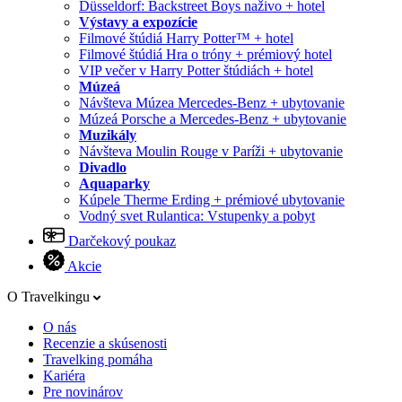
Düsseldorf: Backstreet Boys naživo + hotel
Výstavy a expozície
Filmové štúdiá Harry Potter™ + hotel
Filmové štúdiá Hra o tróny + prémiový hotel
VIP večer v Harry Potter štúdiách + hotel
Múzeá
Návšteva Múzea Mercedes-Benz + ubytovanie
Múzeá Porsche a Mercedes-Benz + ubytovanie
Muzikály
Návšteva Moulin Rouge v Paríži + ubytovanie
Divadlo
Aquaparky
Kúpele Therme Erding + prémiové ubytovanie
Vodný svet Rulantica: Vstupenky a pobyt
Darčekový poukaz
Akcie
O Travelkingu
O nás
Recenzie a skúsenosti
Travelking pomáha
Kariéra
Pre novinárov