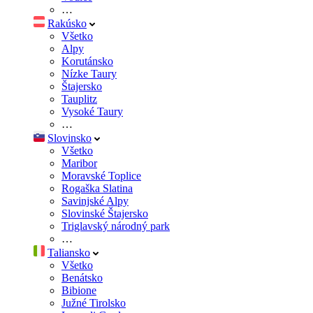
…
Rakúsko
Všetko
Alpy
Korutánsko
Nízke Taury
Štajersko
Tauplitz
Vysoké Taury
…
Slovinsko
Všetko
Maribor
Moravské Toplice
Rogaška Slatina
Savinjské Alpy
Slovinské Štajersko
Triglavský národný park
…
Taliansko
Všetko
Benátsko
Bibione
Južné Tirolsko