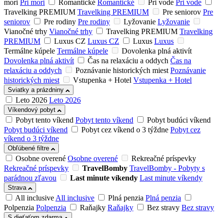
mori
Pri mori
Romantické
Romantické
Pri vode
Pri vode
Travelking PREMIUM
Travelking PREMIUM
Pre seniorov
Pre
seniorov
Pre rodiny
Pre rodiny
Lyžovanie
Lyžovanie
Vianočné trhy
Vianočné trhy
Travelking PREMIUM
Travelking
PREMIUM
Luxus CZ
Luxus CZ
Luxus
Luxus
Termálne kúpele
Termálne kúpele
Dovolenka plná aktivít
Dovolenka plná aktivít
Čas na relaxáciu a oddych
Čas na
relaxáciu a oddych
Poznávanie historických miest
Poznávanie
historických miest
Vstupenka + Hotel
Vstupenka + Hotel
Sviatky a prázdniny
Leto 2026
Leto 2026
Víkendový pobyt
Pobyt tento víkend
Pobyt tento víkend
Pobyt budúci víkend
Pobyt budúci víkend
Pobyt cez víkend o 3 týždne
Pobyt cez
víkend o 3 týždne
Obľúbené filtre
Osobne overené
Osobne overené
Rekreačné príspevky
Rekreačné príspevky
TravelBomby
TravelBomby - Pobyty s
parádnou zľavou
Last minute víkendy
Last minute víkendy
Strava
All inclusive
All inclusive
Plná penzia
Plná penzia
Polpenzia
Polpenzia
Raňajky
Raňajky
Bez stravy
Bez stravy
S dieťaťom zdarma