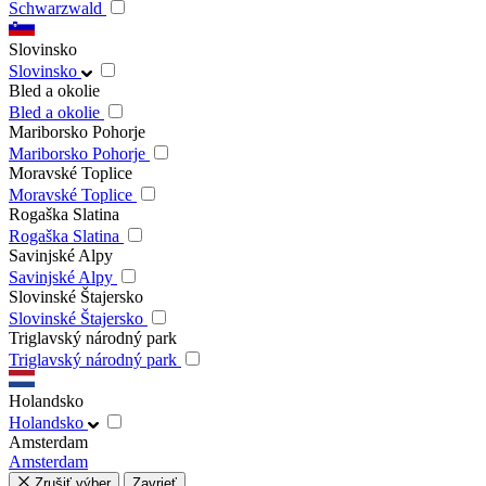
Schwarzwald
Slovinsko
Slovinsko
Bled a okolie
Bled a okolie
Mariborsko Pohorje
Mariborsko Pohorje
Moravské Toplice
Moravské Toplice
Rogaška Slatina
Rogaška Slatina
Savinjské Alpy
Savinjské Alpy
Slovinské Štajersko
Slovinské Štajersko
Triglavský národný park
Triglavský národný park
Holandsko
Holandsko
Amsterdam
Amsterdam
Zrušiť výber
Zavrieť