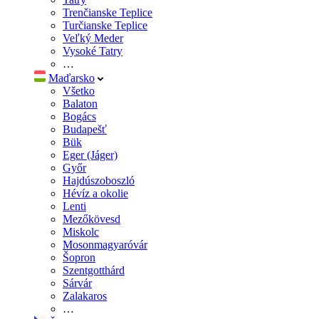
Trenčianske Teplice
Turčianske Teplice
Veľký Meder
Vysoké Tatry
…
Maďarsko
Všetko
Balaton
Bogács
Budapešť
Bük
Eger (Jáger)
Győr
Hajdúszoboszló
Hévíz a okolie
Lenti
Mezőkövesd
Miskolc
Mosonmagyaróvár
Šopron
Szentgotthárd
Sárvár
Zalakaros
…