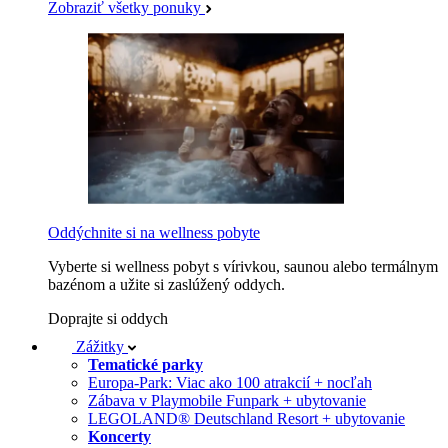
Zobraziť všetky ponuky
Oddýchnite si na wellness pobyte
Vyberte si wellness pobyt s vírivkou, saunou alebo termálnym
bazénom a užite si zaslúžený oddych.
Doprajte si oddych
Zážitky
Tematické parky
Europa-Park: Viac ako 100 atrakcií + nocľah
Zábava v Playmobile Funpark + ubytovanie
LEGOLAND® Deutschland Resort + ubytovanie
Koncerty