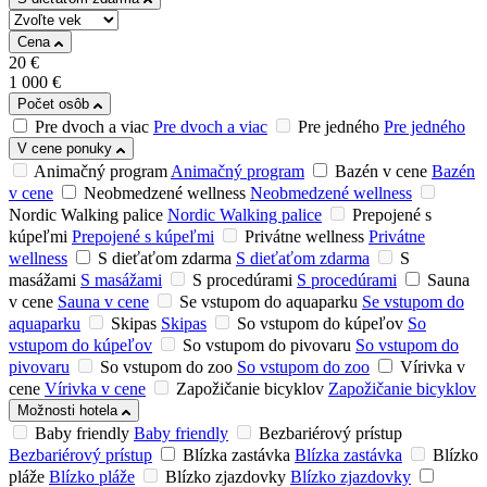
Cena
20
€
1 000
€
Počet osôb
Pre dvoch a viac
Pre dvoch a viac
Pre jedného
Pre jedného
V cene ponuky
Animačný program
Animačný program
Bazén v cene
Bazén
v cene
Neobmedzené wellness
Neobmedzené wellness
Nordic Walking palice
Nordic Walking palice
Prepojené s
kúpeľmi
Prepojené s kúpeľmi
Privátne wellness
Privátne
wellness
S dieťaťom zdarma
S dieťaťom zdarma
S
masážami
S masážami
S procedúrami
S procedúrami
Sauna
v cene
Sauna v cene
Se vstupom do aquaparku
Se vstupom do
aquaparku
Skipas
Skipas
So vstupom do kúpeľov
So
vstupom do kúpeľov
So vstupom do pivovaru
So vstupom do
pivovaru
So vstupom do zoo
So vstupom do zoo
Vírivka v
cene
Vírivka v cene
Zapožičanie bicyklov
Zapožičanie bicyklov
Možnosti hotela
Baby friendly
Baby friendly
Bezbariérový prístup
Bezbariérový prístup
Blízka zastávka
Blízka zastávka
Blízko
pláže
Blízko pláže
Blízko zjazdovky
Blízko zjazdovky