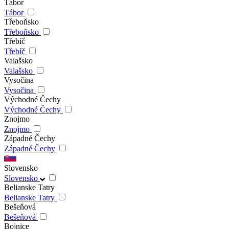
Tábor
Tábor
Třeboňsko
Třeboňsko
Třebíč
Třebíč
Valašsko
Valašsko
Vysočina
Vysočina
Východné Čechy
Východné Čechy
Znojmo
Znojmo
Západné Čechy
Západné Čechy
Slovensko
Slovensko
Belianske Tatry
Belianske Tatry
Bešeňová
Bešeňová
Bojnice