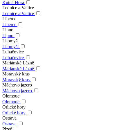
Kutná Hora
Lednice a Valtice
Lednice a Valtice
Liberec
Liberec
Lipno
Lipno
Litomyšl
Litomyšl
Luhačovice
Luhačovice
Mariánské Lázně
Mariánské Lázně
Moravský kras
Moravský kras
Máchovo jazero
Máchovo jazero
Olomouc
Olomouc
Orlické hory
Orlické hory
Ostrava
Ostrava
Plzeň