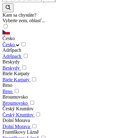
Kam sa chystáte?
Vyberte zem, oblasť...
Česko
Česko
Adršpach
Adršpach
Beskydy
Beskydy
Biele Karpaty
Biele Karpaty
Brno
Brno
Broumovsko
Broumovsko
Český Krumlov
Český Krumlov
Dolní Morava
Dolní Morava
Františkovy Lázně