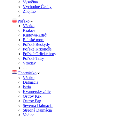
Vysočina
Východné Čechy
Znojmo
…
Poľsko
Všetko
Krakov
Kudowa-Zdrój
Baltské more
Poľské Beskydy
Poľské Krkonoše
Poľské Orlické hory
Poľské Tatry
Vroclav
…
Chorvátsko
Všetko
Dalmácia
Istria
Kvarnerský záliv
Ostrov Krk
Ostrov Pag
Severná Dalmácia
Stredná Dalmácia
Vodice