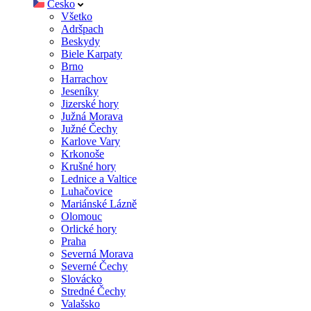
Česko
Všetko
Adršpach
Beskydy
Biele Karpaty
Brno
Harrachov
Jeseníky
Jizerské hory
Južná Morava
Južné Čechy
Karlove Vary
Krkonoše
Krušné hory
Lednice a Valtice
Luhačovice
Mariánské Lázně
Olomouc
Orlické hory
Praha
Severná Morava
Severné Čechy
Slovácko
Stredné Čechy
Valašsko