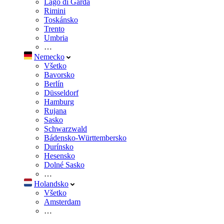
Lago di Garda
Rimini
Toskánsko
Trento
Umbria
…
Nemecko
Všetko
Bavorsko
Berlín
Düsseldorf
Hamburg
Rujana
Sasko
Schwarzwald
Bádensko-Württembersko
Durínsko
Hesensko
Dolné Sasko
…
Holandsko
Všetko
Amsterdam
…