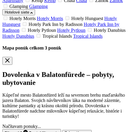
Apartmány
Kemp
Kemp
Chata
Chata
Zámok
Zámok
Glamping
Glamping
Hotelové siete
Hotely Morris
Hotely Morris
Hotely Hunguest
Hotely
Hunguest
Hotely Park Inn by Radisson
Hotely Park Inn by
Radisson
Hotely Pytloun
Hotely Pytloun
Hotely Danubius
Hotely Danubius
Tropical Islands
Tropical Islands
Mapa ponúk
celkom
3
ponúk
Dovolenka v Balatonfürede – pobyty,
ubytovanie
Kúpeľné mesto Balatonfüred leží na severnom brehu maďarského
jazera Balaton. Svojich návštevníkov láka na moderné zázemie,
kultúrne pamiatky aj krásnu okolitú prírodu. Dovolenka v
Balatonfürede nadchne milovníkov kúpeľnej relaxácie, histórie i
turistiky!
Načítavam ponuky...