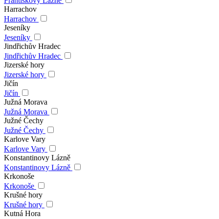
Františkovy Lázně
Harrachov
Harrachov
Jeseníky
Jeseníky
Jindřichův Hradec
Jindřichův Hradec
Jizerské hory
Jizerské hory
Jičín
Jičín
Južná Morava
Južná Morava
Južné Čechy
Južné Čechy
Karlove Vary
Karlove Vary
Konstantinovy Lázně
Konstantinovy Lázně
Krkonoše
Krkonoše
Krušné hory
Krušné hory
Kutná Hora