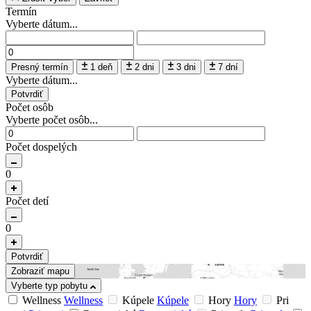
Termín
Vyberte dátum...
Presný termín
1 deň
2 dni
3 dni
7 dní
Vyberte dátum...
Potvrdiť
Počet osôb
Vyberte počet osôb...
Počet dospelých
0
Počet detí
0
Potvrdiť
Zobraziť mapu
Vyberte typ pobytu
Wellness
Wellness
Kúpele
Kúpele
Hory
Hory
Pri