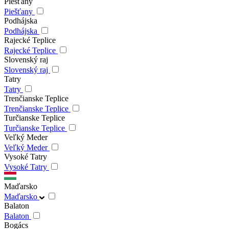
Piešťany
Piešťany
Podhájska
Podhájska
Rajecké Teplice
Rajecké Teplice
Slovenský raj
Slovenský raj
Tatry
Tatry
Trenčianske Teplice
Trenčianske Teplice
Turčianske Teplice
Turčianske Teplice
Veľký Meder
Veľký Meder
Vysoké Tatry
Vysoké Tatry
Maďarsko
Maďarsko
Balaton
Balaton
Bogács