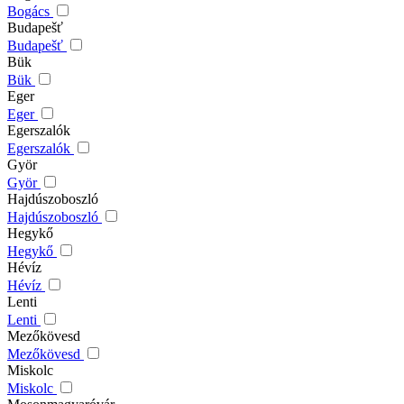
Bogács
Budapešť
Budapešť
Bük
Bük
Eger
Eger
Egerszalók
Egerszalók
Györ
Györ
Hajdúszoboszló
Hajdúszoboszló
Hegykő
Hegykő
Hévíz
Hévíz
Lenti
Lenti
Mezőkövesd
Mezőkövesd
Miskolc
Miskolc