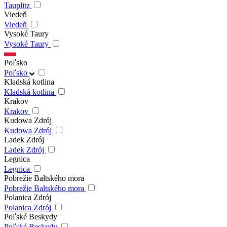
Tauplitz
Viedeň
Viedeň
Vysoké Taury
Vysoké Taury
Poľsko
Poľsko
Kladská kotlina
Kladská kotlina
Krakov
Krakov
Kudowa Zdrój
Kudowa Zdrój
Ladek Zdrój
Ladek Zdrój
Legnica
Legnica
Pobrežie Baltského mora
Pobrežie Baltského mora
Polanica Zdrój
Polanica Zdrój
Poľské Beskydy
Poľské Beskydy