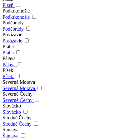
Plzeň
Podkrkonošie
Podkrkonošie
Poděbrady
Poděbrady
Posázavie
Posázavie
Praha
Praha
Pálava
Pálava
Písek
Písek
Severná Morava
Severná Morava
Severné Čechy
Severné Čechy
Slovácko
Slovácko
Stredné Čechy
Stredné Čechy
Šumava
Šumava