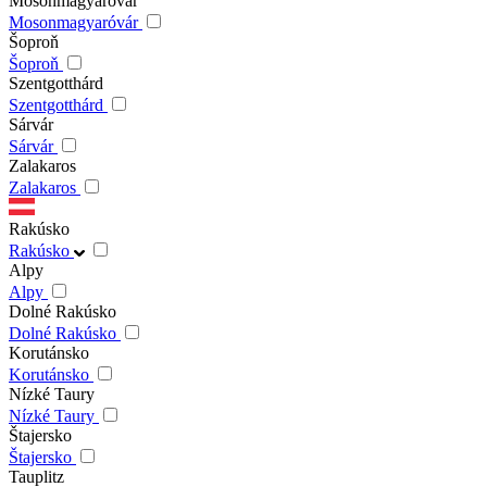
Mosonmagyaróvár
Mosonmagyaróvár
Šoproň
Šoproň
Szentgotthárd
Szentgotthárd
Sárvár
Sárvár
Zalakaros
Zalakaros
Rakúsko
Rakúsko
Alpy
Alpy
Dolné Rakúsko
Dolné Rakúsko
Korutánsko
Korutánsko
Nízké Taury
Nízké Taury
Štajersko
Štajersko
Tauplitz