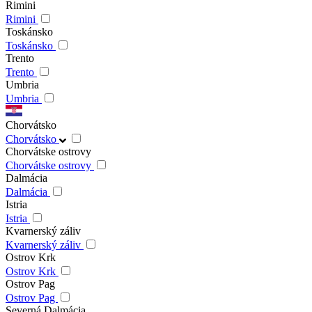
Rimini
Rimini
Toskánsko
Toskánsko
Trento
Trento
Umbria
Umbria
Chorvátsko
Chorvátsko
Chorvátske ostrovy
Chorvátske ostrovy
Dalmácia
Dalmácia
Istria
Istria
Kvarnerský záliv
Kvarnerský záliv
Ostrov Krk
Ostrov Krk
Ostrov Pag
Ostrov Pag
Severná Dalmácia