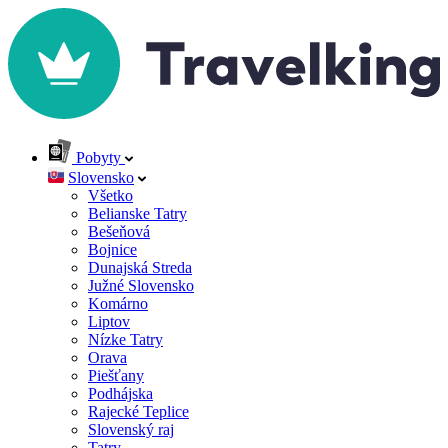
Pobyty
Slovensko
Všetko
Belianske Tatry
Bešeňová
Bojnice
Dunajská Streda
Južné Slovensko
Komárno
Liptov
Nízke Tatry
Orava
Piešťany
Podhájska
Rajecké Teplice
Slovenský raj
Tatry